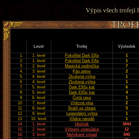
Výpis všech trofejí 
Level
Trofej
Výsledek
1.
1. level
Pokořitel Dark Elfa
1
2.
1. level
Pokořitel Dark Elfa
1
3.
2. level
Magická sedmička
7
4.
3. level
Pán arény
2
5.
4. level
Zkušená výhra
1
6.
4. level
Zkušená výhra
1
7.
5. level
Dark Elfův kat
6
8.
5. level
Dark Elfův kat
4
9.
6. level
Čistá rasa
1
10.
7. level
Vítězná vlna
2
11.
8. level
Bratři ve zbrani
5
12.
9. level
Legendární výhra
1
13.
10. level
Vůdce národů
1
14.
1. level
Útočník
3844
15.
2. level
Výbojný vojevůdce
12
16.
3. level
Nečekaný výpad
840