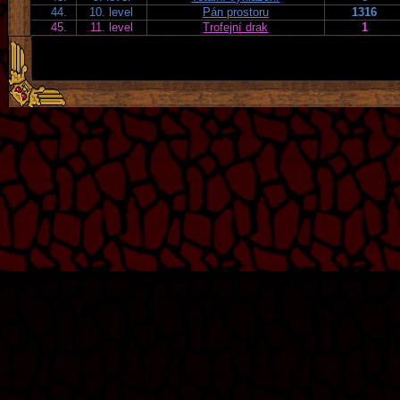
44.
10. level
Pán prostoru
1316
45.
11. level
Trofejní drak
1