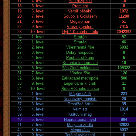
17.
4. level
Pán rozjezdů
16
18.
5. level
Premiant
8
19.
6. level
Verbíř pěšáků
1072
20.
7. level
Souboj s Goliášem
11280
21.
8. level
Megaloman
51
22.
9. level
Vítězný průlom
7415
23.
10. level
Rytíři Kulatého stolu
2042393
24.
1. level
Stratég
57
25.
1. level
Stratég
46
26.
2. level
Všestranná říše
6032
27.
3. level
Dobrý hospodář
8
28.
4. level
Poutník sférami
6
29.
5. level
Korunka ke korunce
10
30.
6. level
Pán Zlaté pokladnice
105322
31.
7. level
Vládce říše
126
32.
8. level
Zakladatel metropole
500
33.
9. level
Legendární klíčník
11
34.
10. level
Říše Věčného slunce
9
35.
1. level
Mágův učeň
221
36.
2. level
Nedobytný magistr
20
37.
3. level
Prorážeč štítů
35
38.
4. level
Velmistr
1014
39.
5. level
Kultovní mág
7
40.
6. level
Neprostupná mysl
884
41.
7. level
Magické zřídlo
42022
42.
8. level
Megaprásk
5037
43.
9. level
Totální vyhlazení
6