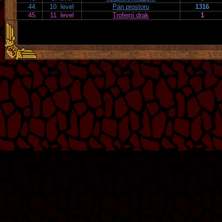
44.
10. level
Pán prostoru
1316
45.
11. level
Trofejní drak
1