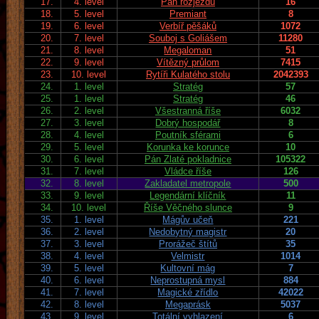
17.
4. level
Pán rozjezdů
16
18.
5. level
Premiant
8
19.
6. level
Verbíř pěšáků
1072
20.
7. level
Souboj s Goliášem
11280
21.
8. level
Megaloman
51
22.
9. level
Vítězný průlom
7415
23.
10. level
Rytíři Kulatého stolu
2042393
24.
1. level
Stratég
57
25.
1. level
Stratég
46
26.
2. level
Všestranná říše
6032
27.
3. level
Dobrý hospodář
8
28.
4. level
Poutník sférami
6
29.
5. level
Korunka ke korunce
10
30.
6. level
Pán Zlaté pokladnice
105322
31.
7. level
Vládce říše
126
32.
8. level
Zakladatel metropole
500
33.
9. level
Legendární klíčník
11
34.
10. level
Říše Věčného slunce
9
35.
1. level
Mágův učeň
221
36.
2. level
Nedobytný magistr
20
37.
3. level
Prorážeč štítů
35
38.
4. level
Velmistr
1014
39.
5. level
Kultovní mág
7
40.
6. level
Neprostupná mysl
884
41.
7. level
Magické zřídlo
42022
42.
8. level
Megaprásk
5037
43.
9. level
Totální vyhlazení
6