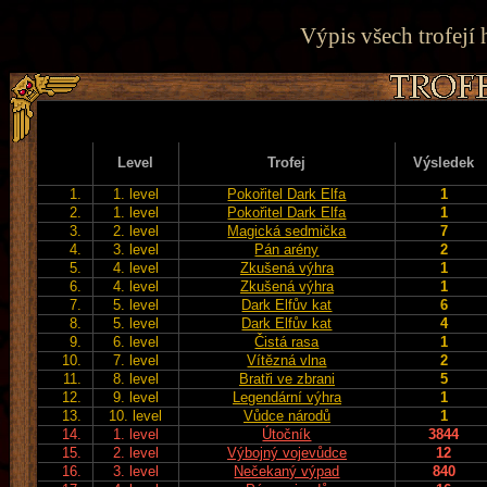
Výpis všech trofejí 
Level
Trofej
Výsledek
1.
1. level
Pokořitel Dark Elfa
1
2.
1. level
Pokořitel Dark Elfa
1
3.
2. level
Magická sedmička
7
4.
3. level
Pán arény
2
5.
4. level
Zkušená výhra
1
6.
4. level
Zkušená výhra
1
7.
5. level
Dark Elfův kat
6
8.
5. level
Dark Elfův kat
4
9.
6. level
Čistá rasa
1
10.
7. level
Vítězná vlna
2
11.
8. level
Bratři ve zbrani
5
12.
9. level
Legendární výhra
1
13.
10. level
Vůdce národů
1
14.
1. level
Útočník
3844
15.
2. level
Výbojný vojevůdce
12
16.
3. level
Nečekaný výpad
840