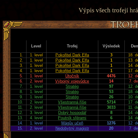
Výpis všech trofejí hrá
Level
Trofej
Výsledek
De
1.
1. level
Pokořitel Dark Elfa
3
18. d
2.
1. level
Pokořitel Dark Elfa
1
13. d
3.
1. level
Pokořitel Dark Elfa
1
14. d
4.
1. level
Pokořitel Dark Elfa
1
17. d
5.
1. level
Útočník
4476
12. d
6.
2. level
Výbojný vojevůdce
14
7. d
7.
1. level
Stratég
97
12. d
8.
1. level
Stratég
53
18. d
9.
1. level
Stratég
26
10. d
10.
2. level
Všestranná říše
5714
17. d
11.
2. level
Všestranná říše
3033
11. d
12.
3. level
Dobrý hospodář
8
14. d
13.
4. level
Poutník sférami
6
14. d
14.
1. level
Mágův učeň
1276
12. d
15.
2. level
Nedobytný magistr
20
7. d