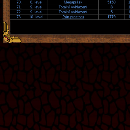
70.
8. level
Megaprásk
5150
71.
9. level
Totální vyhlazení
8
72.
9. level
Totální vyhlazení
5
73.
10. level
Pán prostoru
1779