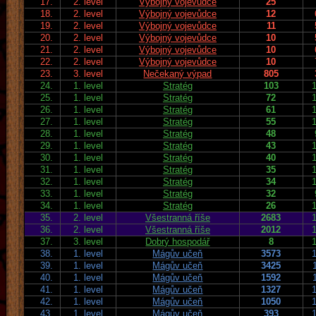
17.
2. level
Výbojný vojevůdce
25
18.
2. level
Výbojný vojevůdce
12
19.
2. level
Výbojný vojevůdce
11
20.
2. level
Výbojný vojevůdce
10
21.
2. level
Výbojný vojevůdce
10
22.
2. level
Výbojný vojevůdce
10
23.
3. level
Nečekaný výpad
805
24.
1. level
Stratég
103
25.
1. level
Stratég
72
26.
1. level
Stratég
61
27.
1. level
Stratég
55
28.
1. level
Stratég
48
29.
1. level
Stratég
43
30.
1. level
Stratég
40
31.
1. level
Stratég
35
32.
1. level
Stratég
34
33.
1. level
Stratég
32
34.
1. level
Stratég
26
35.
2. level
Všestranná říše
2683
36.
2. level
Všestranná říše
2012
37.
3. level
Dobrý hospodář
8
38.
1. level
Mágův učeň
3573
39.
1. level
Mágův učeň
3425
40.
1. level
Mágův učeň
1592
41.
1. level
Mágův učeň
1327
42.
1. level
Mágův učeň
1050
43.
1. level
Mágův učeň
393