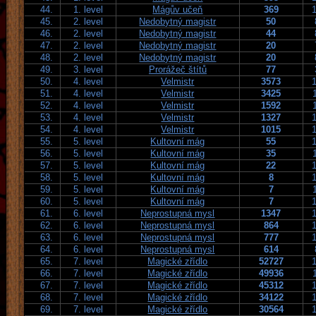
44.
1. level
Mágův učeň
369
45.
2. level
Nedobytný magistr
50
46.
2. level
Nedobytný magistr
44
47.
2. level
Nedobytný magistr
20
48.
2. level
Nedobytný magistr
20
49.
3. level
Prorážeč štítů
77
50.
4. level
Velmistr
3573
51.
4. level
Velmistr
3425
52.
4. level
Velmistr
1592
53.
4. level
Velmistr
1327
54.
4. level
Velmistr
1015
55.
5. level
Kultovní mág
55
56.
5. level
Kultovní mág
35
57.
5. level
Kultovní mág
22
58.
5. level
Kultovní mág
8
59.
5. level
Kultovní mág
7
60.
5. level
Kultovní mág
7
61.
6. level
Neprostupná mysl
1347
62.
6. level
Neprostupná mysl
864
63.
6. level
Neprostupná mysl
777
64.
6. level
Neprostupná mysl
614
65.
7. level
Magické zřídlo
52727
66.
7. level
Magické zřídlo
49936
67.
7. level
Magické zřídlo
45312
68.
7. level
Magické zřídlo
34122
69.
7. level
Magické zřídlo
30564