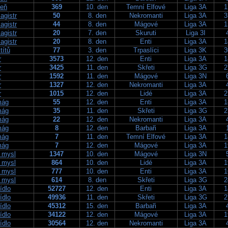
eň
369
10. den
Temní Elfové
Liga 3A
1
agistr
50
8. den
Nekromanti
Liga 3A
3
agistr
44
8. den
Mágové
Liga 3A
1
agistr
20
7. den
Skuruti
Liga 3I
agistr
20
8. den
Enti
Liga 3A
1
títů
77
3. den
Trpaslíci
Liga 3K
3
r
3573
12. den
Enti
Liga 3A
1
r
3425
11. den
Skřeti
Liga 3G
2
r
1592
11. den
Mágové
Liga 3N
r
1327
12. den
Nekromanti
Liga 3A
r
1015
12. den
Lidé
Liga 3A
2
mág
55
12. den
Enti
Liga 3A
1
mág
35
11. den
Skřeti
Liga 3G
2
mág
22
12. den
Nekromanti
Liga 3A
mág
8
12. den
Barbaři
Liga 3A
mág
7
11. den
Temní Elfové
Liga 3A
1
mág
7
12. den
Mágové
Liga 3A
1
 mysl
1347
10. den
Mágové
Liga 3N
 mysl
864
10. den
Lidé
Liga 3A
1
 mysl
777
10. den
Enti
Liga 3A
1
 mysl
614
8. den
Skřeti
Liga 3G
2
ídlo
52727
12. den
Enti
Liga 3A
1
ídlo
49936
11. den
Skřeti
Liga 3G
2
ídlo
45312
15. den
Barbaři
Liga 3A
ídlo
34122
12. den
Mágové
Liga 3A
1
ídlo
30564
12. den
Nekromanti
Liga 3A