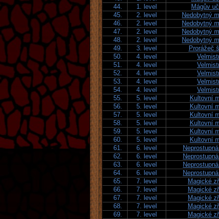
44.
1. level
Mágův uč
45.
2. level
Nedobytný m
46.
2. level
Nedobytný m
47.
2. level
Nedobytný m
48.
2. level
Nedobytný m
49.
3. level
Prorážeč š
50.
4. level
Velmist
51.
4. level
Velmist
52.
4. level
Velmist
53.
4. level
Velmist
54.
4. level
Velmist
55.
5. level
Kultovní 
56.
5. level
Kultovní 
57.
5. level
Kultovní 
58.
5. level
Kultovní 
59.
5. level
Kultovní 
60.
5. level
Kultovní 
61.
6. level
Neprostupná
62.
6. level
Neprostupná
63.
6. level
Neprostupná
64.
6. level
Neprostupná
65.
7. level
Magické zř
66.
7. level
Magické zř
67.
7. level
Magické zř
68.
7. level
Magické zř
69.
7. level
Magické zř