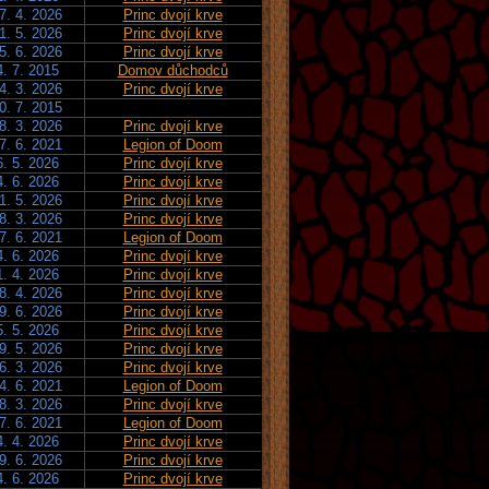
7. 4. 2026
Princ dvojí krve
1. 5. 2026
Princ dvojí krve
5. 6. 2026
Princ dvojí krve
4. 7. 2015
Domov důchodců
4. 3. 2026
Princ dvojí krve
0. 7. 2015
8. 3. 2026
Princ dvojí krve
7. 6. 2021
Legion of Doom
6. 5. 2026
Princ dvojí krve
4. 6. 2026
Princ dvojí krve
1. 5. 2026
Princ dvojí krve
8. 3. 2026
Princ dvojí krve
7. 6. 2021
Legion of Doom
4. 6. 2026
Princ dvojí krve
1. 4. 2026
Princ dvojí krve
8. 4. 2026
Princ dvojí krve
9. 6. 2026
Princ dvojí krve
5. 5. 2026
Princ dvojí krve
9. 5. 2026
Princ dvojí krve
6. 3. 2026
Princ dvojí krve
4. 6. 2021
Legion of Doom
8. 3. 2026
Princ dvojí krve
7. 6. 2021
Legion of Doom
4. 4. 2026
Princ dvojí krve
9. 6. 2026
Princ dvojí krve
4. 6. 2026
Princ dvojí krve