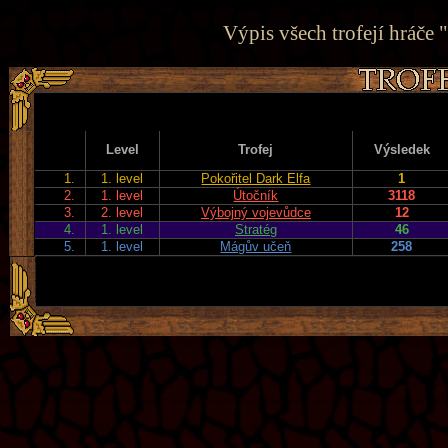
Výpis všech trofejí hráče 
Level
Trofej
Výsledek
1.
1. level
Pokořitel Dark Elfa
1
2.
1. level
Útočník
3118
3.
2. level
Výbojný vojevůdce
12
4.
1. level
Stratég
46
5.
1. level
Mágův učeň
258