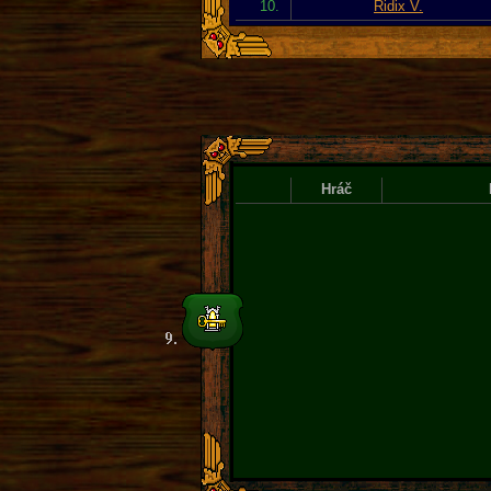
10.
Ridix V.
Hráč