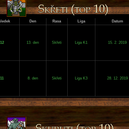
ledek
Den
Rasa
Liga
Datum
12
13. den
Skřeti
Liga K1
15. 2. 2019
11
8. den
Skřeti
Liga K3
28. 12. 2019