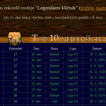
s rekordů trofeje "
Legendární klíčník" (
trofeje
,
stati
(do 15. dne získej všechny zlaté a šest klasických portálů v K lize)
Výsledek
Den
Rasa
Liga
Datum
17
10. den
Barbaři
Liga K3
29. 3. 2024
17
10. den
Skuruti
Liga K3
17. 8. 2025
17
11. den
Barbaři
Liga K3
6. 9. 2021
16
10. den
Barbaři
Liga K3
16. 11. 2023
16
10. den
Skuruti
Liga K3
24. 6. 2026
16
13. den
Barbaři
Liga K3
30. 6. 2023
16
13. den
Enti
Liga K3
11. 8. 2023
16
15. den
Barbaři
Liga K3
24. 8. 2019
15
8. den
Lidé
Liga K3
29. 1. 2021