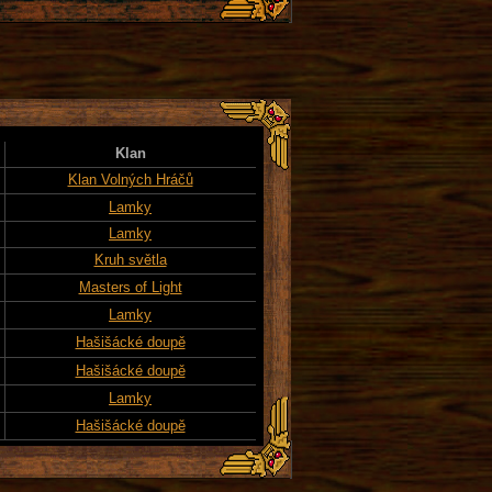
Klan
Klan Volných Hráčů
Lamky
Lamky
Kruh světla
Masters of Light
Lamky
Hašišácké doupě
Hašišácké doupě
Lamky
Hašišácké doupě