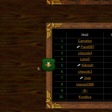
Hráč
1.
Gamahiro
Pavel097
2.
3.
chesstik4
4.
Lomir5
Klikoroh
5.
6.
chesstik3
7.
Jean
8.
maxpol1999
9.
~B~
10.
Kyselica