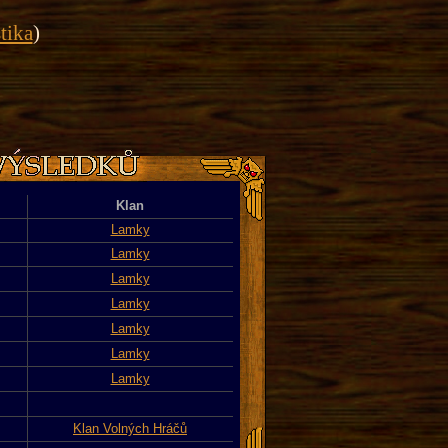
stika
)
Klan
Lamky
Lamky
Lamky
Lamky
Lamky
Lamky
Lamky
Klan Volných Hráčů