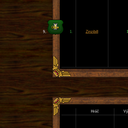
1.
Zinzibill
Hráč
Vý