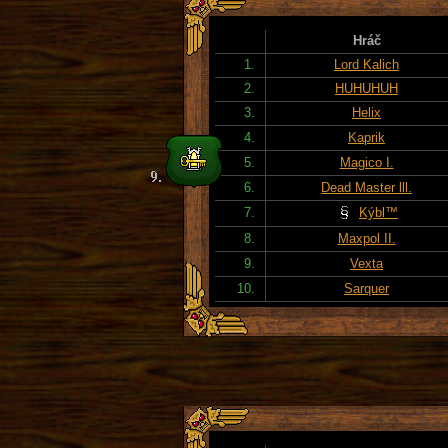
Hráč
1.
Lord Kalich
2.
HUHUHUH
3.
Helix
4.
Kaprik
5.
Magico I.
6.
Dead Master lll.
7.
Kýbl™
8.
Maxpol II.
9.
Vexta
10.
Sarquer