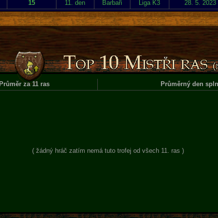
15
11. den
Barbaři
Liga K3
28. 5. 2023
Průměr za 11 ras
Průměrný den spln
( žádný hráč zatím nemá tuto trofej od všech 11. ras )