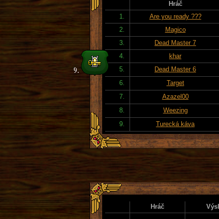
Hráč
1.
Are you ready ???
2.
Magico
3.
Dead Master 7
4.
khar
5.
Dead Master 6
6.
Target
7.
Azazel00
8.
Weezing
9.
Turecká káva
Hráč
Výs