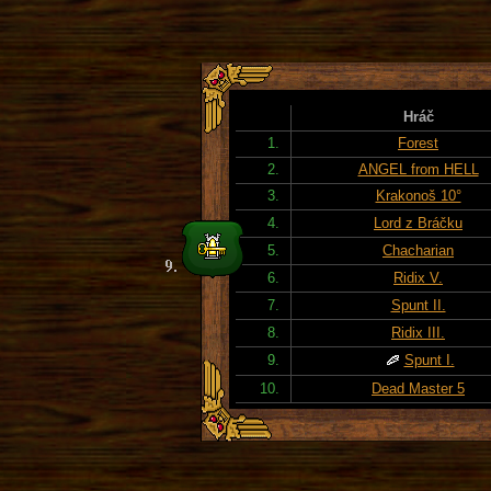
Hráč
1.
Forest
2.
ANGEL from HELL
3.
Krakonoš 10°
4.
Lord z Bráčku
5.
Chacharian
6.
Ridix V.
7.
Spunt II.
8.
Ridix III.
9.
Spunt I.
10.
Dead Master 5