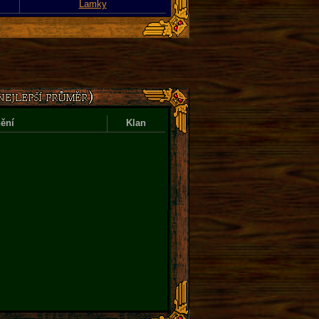
Lamky
ění
Klan