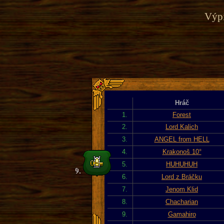
Výpi
Hráč
1.
Forest
2.
Lord Kalich
3.
ANGEL from HELL
4.
Krakonoš 10°
5.
HUHUHUH
6.
Lord z Bráčku
7.
Jenom Klid
8.
Chacharian
9.
Gamahiro