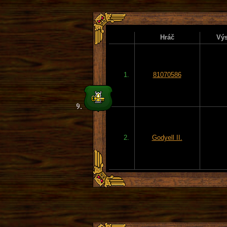
Hráč
Výs
1.
81070586
2.
Godyell II.