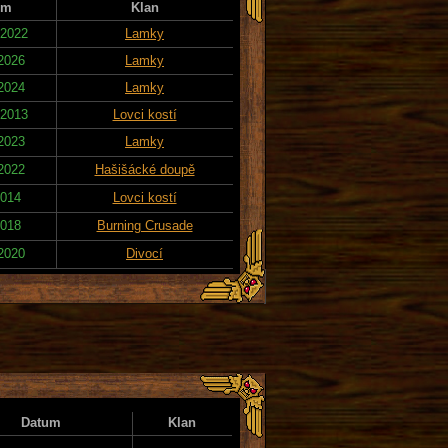
um
Klan
 2022
Lamky
 2026
Lamky
 2024
Lamky
 2013
Lovci kostí
 2023
Lamky
 2022
Hašišácké doupě
2014
Lovci kostí
2018
Burning Crusade
 2020
Divocí
Datum
Klan