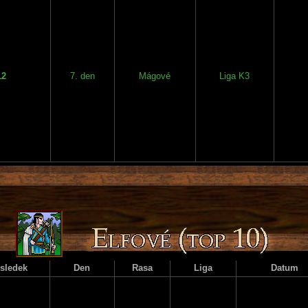
12
7. den
Mágové
Liga K3
sledek
Den
Rasa
Liga
Datum