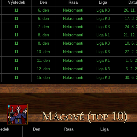
Výsledek
Den
Rasa
Liga
Dat
11
6. den
Nekromanti
Liga K3
26. 11.
11
6. den
Nekromanti
Liga K3
17. 3.
11
7. den
Nekromanti
Liga K3
24. 8.
11
8. den
Nekromanti
Liga K1
21. 12.
11
8. den
Nekromanti
Liga K3
10. 6.
11
10. den
Nekromanti
Liga K3
27. 2.
11
11. den
Nekromanti
Liga K1
1. 5. 
11
12. den
Nekromanti
Liga K3
6. 2. 
11
15. den
Nekromanti
Liga K3
30. 6.
ledek
Den
Rasa
Liga