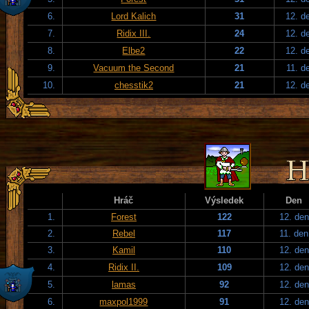
6.
Lord Kalich
31
12. d
7.
Ridix III.
24
12. d
8.
Elbe2
22
12. d
9.
Vacuum the Second
21
11. d
10.
chesstik2
21
12. d
Hráč
Výsledek
Den
1.
Forest
122
12. den
2.
Rebel
117
11. den
3.
Kamil
110
12. den
4.
Ridix II.
109
12. den
5.
lamas
92
12. den
6.
maxpol1999
91
12. den