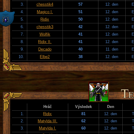
3.
chesstik4
57
12. den
E
4.
Magico I.
51
12. den
E
5.
Ridix
50
12. den
E
6.
chesstik3
42
12. den
E
7.
Wolfik
41
12. den
E
8.
Ridix II.
41
12. den
E
9.
Decado
40
11. den
E
10.
Elbe2
38
12. den
E
Hráč
Výsledek
Den
1.
Ridix
81
12. den
T
2.
Matylda III.
62
12. den
T
3.
Matylda I.
60
12. den
T