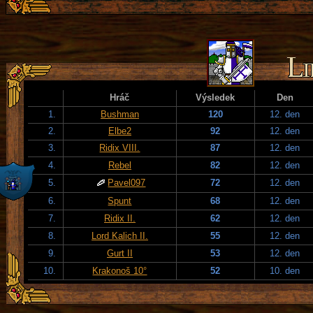
Hráč
Výsledek
Den
1.
Bushman
120
12. den
2.
Elbe2
92
12. den
3.
Ridix VIII.
87
12. den
4.
Rebel
82
12. den
5.
Pavel097
72
12. den
6.
Spunt
68
12. den
7.
Ridix II.
62
12. den
8.
Lord Kalich II.
55
12. den
9.
Gurt II
53
12. den
10.
Krakonoš 10°
52
10. den