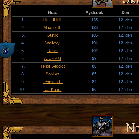
Hráč
Výsledek
Den
1.
HUHUHUH
135
12. den
2.
Maxpol II.
128
12. den
3.
Gurtík
106
12. den
4.
Walleyy
104
12. den
5.
Rebel
102
12. den
6.
Azazel03
99
12. den
7.
Tehol Beddict
86
12. den
8.
SobLos
85
12. den
9.
sebascn II.
82
12. den
10.
Dar-Kunor
80
12. den