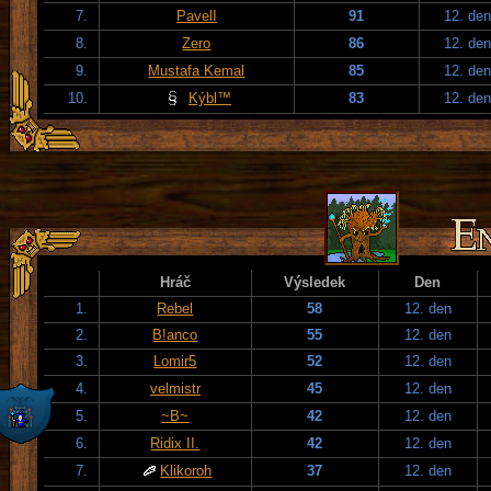
7.
PavelI
91
12. den
8.
Zero
86
12. den
9.
Mustafa Kemal
85
12. den
10.
Kýbl™
83
12. den
Hráč
Výsledek
Den
1.
Rebel
58
12. den
2.
B!anco
55
12. den
3.
Lomir5
52
12. den
4.
velmistr
45
12. den
5.
~B~
42
12. den
6.
Ridix II.
42
12. den
7.
Klikoroh
37
12. den