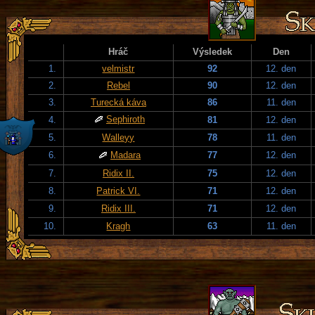
Hráč
Výsledek
Den
1.
velmistr
92
12. den
2.
Rebel
90
12. den
3.
Turecká káva
86
11. den
Sephiroth
4.
81
12. den
5.
Walleyy
78
11. den
6.
Madara
77
12. den
7.
Ridix II.
75
12. den
8.
Patrick VI.
71
12. den
9.
Ridix III.
71
12. den
10.
Kragh
63
11. den