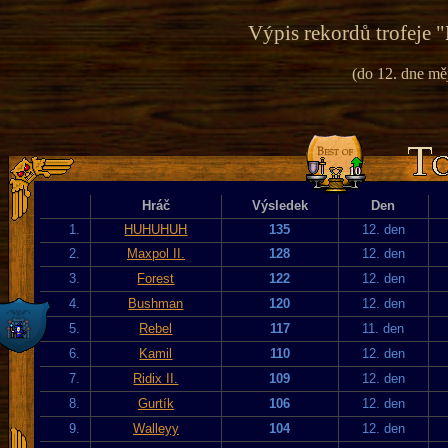
Výpis rekordů trofeje "
(do 12. dne mě
Hráč
Výsledek
Den
1.
HUHUHUH
135
12. den
2.
Maxpol II.
128
12. den
3.
Forest
122
12. den
4.
Bushman
120
12. den
5.
Rebel
117
11. den
6.
Kamil
110
12. den
7.
Ridix II.
109
12. den
8.
Gurtík
106
12. den
9.
Walleyy
104
12. den