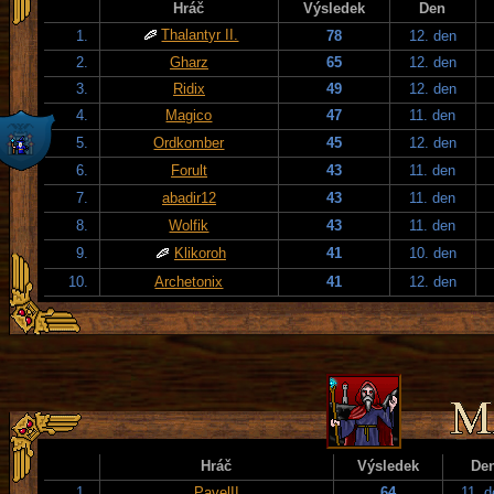
Hráč
Výsledek
Den
Thalantyr II.
1.
78
12. den
2.
Gharz
65
12. den
3.
Ridix
49
12. den
4.
Magico
47
11. den
5.
Ordkomber
45
12. den
6.
Forult
43
11. den
7.
abadir12
43
11. den
8.
Wolfik
43
11. den
9.
Klikoroh
41
10. den
10.
Archetonix
41
12. den
Hráč
Výsledek
De
1.
PavelII
64
11. 