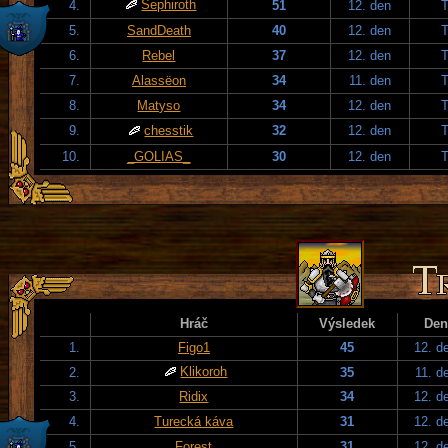
Sephiroth
4.
51
12. den
T
5.
SandDeath
40
12. den
T
6.
Rebel
37
12. den
T
7.
Alassëon
34
11. den
T
8.
Matyso
34
12. den
T
9.
chesstik
32
12. den
T
10.
_GOLIAS_
30
12. den
T
Hráč
Výsledek
Den
1.
Figo1
45
12. d
Klikoroh
2.
35
11. d
3.
Ridix
34
12. d
4.
Turecká káva
31
12. d
5.
Forest
31
12. d