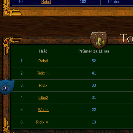
10.
Rebel
102
12. den
Hráč
Průměr za 11 ras
1.
Rebel
52
2.
Ridix II.
41
3.
Ridix
33
4.
Elbe2
31
5.
Wolfik
22
6.
Ridix VI.
13