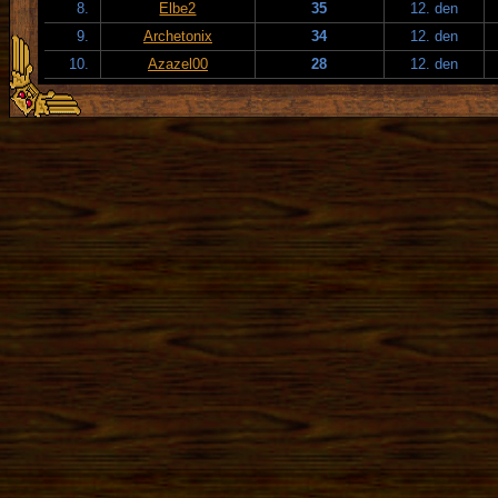
8.
Elbe2
35
12. den
9.
Archetonix
34
12. den
10.
Azazel00
28
12. den