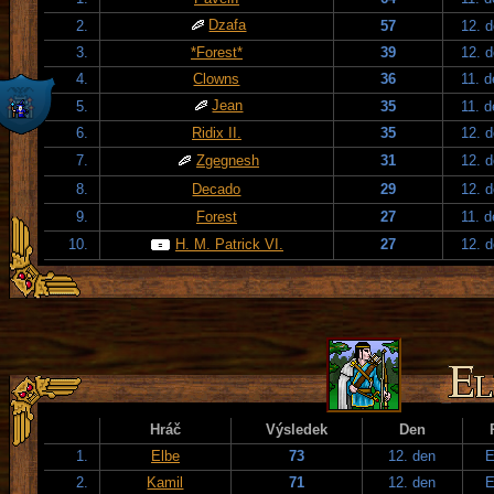
Dzafa
2.
57
12. 
3.
*Forest*
39
12. 
4.
Clowns
36
11. 
Jean
5.
35
11. 
6.
Ridix II.
35
12. 
7.
Zgegnesh
31
12. 
8.
Decado
29
12. 
9.
Forest
27
11. 
10.
H. M. Patrick VI.
27
12. 
Hráč
Výsledek
Den
1.
Elbe
73
12. den
E
2.
Kamil
71
12. den
E