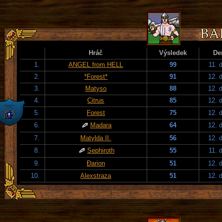
Hráč
Výsledek
De
1.
ANGEL from HELL
99
11. 
2.
*Forest*
91
12. 
3.
Matyso
88
12. 
4.
Citrus
85
12. 
5.
Forest
75
12. 
6.
Madara
64
12. 
7.
Matylda II.
56
12. 
8.
Sephiroth
55
11. 
9.
Đarion
51
12. 
10.
Alexstraza
51
12. 