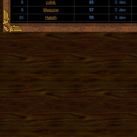
8.
zofrik
65
3. den
9.
Weezing
57
3. den
10.
Haleth
55
3. den