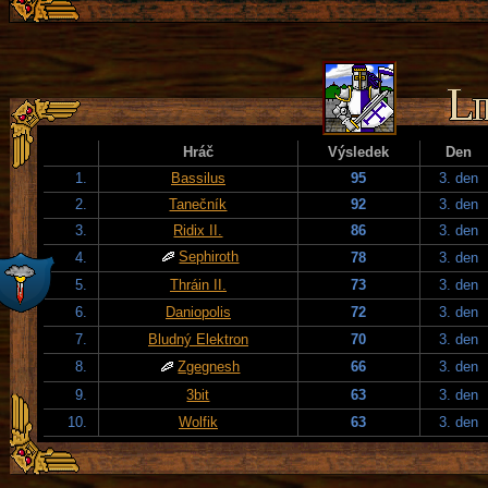
Hráč
Výsledek
Den
1.
Bassilus
95
3. den
2.
Tanečník
92
3. den
3.
Ridix II.
86
3. den
Sephiroth
4.
78
3. den
5.
Thráin II.
73
3. den
6.
Daniopolis
72
3. den
7.
Bludný Elektron
70
3. den
8.
Zgegnesh
66
3. den
9.
3bit
63
3. den
10.
Wolfik
63
3. den