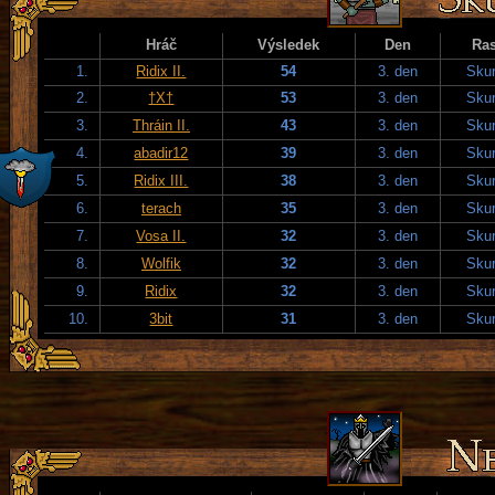
Hráč
Výsledek
Den
Ra
1.
Ridix II.
54
3. den
Skur
2.
†X†
53
3. den
Skur
3.
Thráin II.
43
3. den
Skur
4.
abadir12
39
3. den
Skur
5.
Ridix III.
38
3. den
Skur
6.
terach
35
3. den
Skur
7.
Vosa II.
32
3. den
Skur
8.
Wolfik
32
3. den
Skur
9.
Ridix
32
3. den
Skur
10.
3bit
31
3. den
Skur