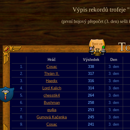
Výpis rekordů trofeje "
(první bojový přepočet (3. den) sešli k
Hráč
Výsledek
Den
1.
Cosac
338
3. den
2.
Thráin II.
317
3. den
3.
Haedix
316
3. den
4.
Lord Kalich
314
3. den
5.
chesstik4
264
3. den
6.
Bushman
258
3. den
7.
eu4ia
253
3. den
8.
Gumová Kačenka
245
3. den
9.
Cosac
241
3. den