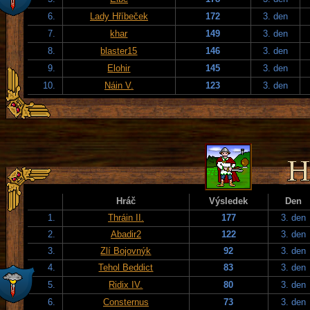
6.
Lady Hříbeček
172
3. den
7.
khar
149
3. den
8.
blaster15
146
3. den
9.
Elohir
145
3. den
10.
Náin V.
123
3. den
Hráč
Výsledek
Den
1.
Thráin II.
177
3. den
2.
Abadir2
122
3. den
3.
Zlí Bojovnýk
92
3. den
4.
Tehol Beddict
83
3. den
5.
Ridix IV.
80
3. den
6.
Consternus
73
3. den