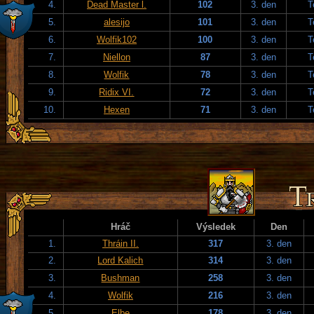
4.
Dead Master l.
102
3. den
T
5.
alesijo
101
3. den
T
6.
Wolfik102
100
3. den
T
7.
Niellon
87
3. den
T
8.
Wolfik
78
3. den
T
9.
Ridix VI.
72
3. den
T
10.
Hexen
71
3. den
T
Hráč
Výsledek
Den
1.
Thráin II.
317
3. den
2.
Lord Kalich
314
3. den
3.
Bushman
258
3. den
4.
Wolfik
216
3. den
5.
Elbe
178
3. den