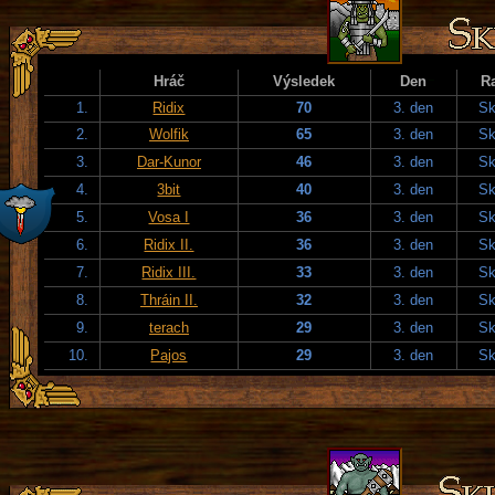
Hráč
Výsledek
Den
R
1.
Ridix
70
3. den
Sk
2.
Wolfik
65
3. den
Sk
3.
Dar-Kunor
46
3. den
Sk
4.
3bit
40
3. den
Sk
5.
Vosa I
36
3. den
Sk
6.
Ridix II.
36
3. den
Sk
7.
Ridix III.
33
3. den
Sk
8.
Thráin II.
32
3. den
Sk
9.
terach
29
3. den
Sk
10.
Pajos
29
3. den
Sk