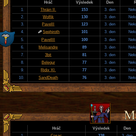
Hráč
Výsledek
Den
1.
Thráin II.
153
3. den
Nek
2.
Wolfik
130
3. den
Nek
3.
PavelII
123
3. den
Nek
4.
Sephiroth
101
3. den
Nek
5.
PavelIII
100
3. den
Nek
6.
Melisandre
89
3. den
Nek
7.
3bit
81
3. den
Nek
8.
Belegur
77
3. den
Nek
9.
Ridix XI.
77
3. den
Nek
10.
SandDeath
76
3. den
Nek
Hráč
Výsledek
Den
1.
Cosac
338
3. den