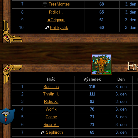
7.
TresMontes
68
3. den
8.
Ridix II.
65
3. den
9.
-=Grigor=-
61
3. den
10.
Ent kyslík
60
3. den
Hráč
Výsledek
Den
1.
Bassilus
116
3. den
2.
Thráin II.
111
3. den
3.
Ridix X.
93
3. den
4.
Wolfik
78
3. den
5.
Cosac
71
3. den
6.
Ridix VI.
71
3. den
7.
Sephiroth
69
3. den