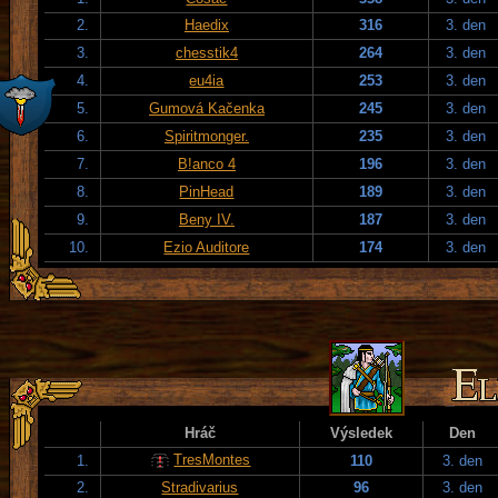
2.
Haedix
316
3. den
3.
chesstik4
264
3. den
4.
eu4ia
253
3. den
5.
Gumová Kačenka
245
3. den
6.
Spiritmonger.
235
3. den
7.
B!anco 4
196
3. den
8.
PinHead
189
3. den
9.
Beny IV.
187
3. den
10.
Ezio Auditore
174
3. den
Hráč
Výsledek
Den
TresMontes
1.
110
3. den
2.
Stradivarius
96
3. den