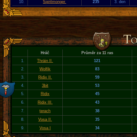
10.
Spiritmonger.
235
3. den
Hráč
Průměr za 11 ras
1.
Thráin II.
121
2.
Wolfik
83
3.
Ridix II.
59
4.
3bit
53
5.
Ridix
45
6.
Ridix III.
43
7.
terach
38
8.
Vosa II.
35
9.
Vosa I
34