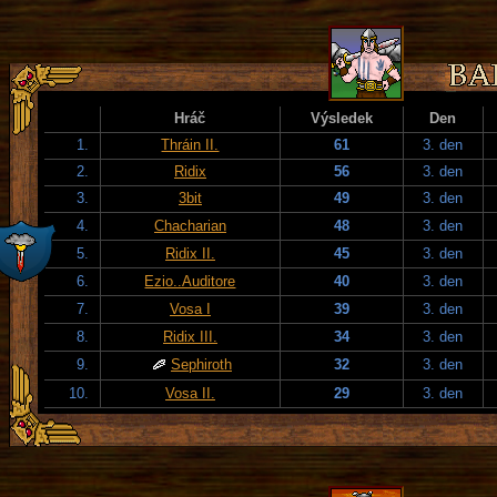
Hráč
Výsledek
Den
1.
Thráin II.
61
3. den
2.
Ridix
56
3. den
3.
3bit
49
3. den
4.
Chacharian
48
3. den
5.
Ridix II.
45
3. den
6.
Ezio..Auditore
40
3. den
7.
Vosa I
39
3. den
8.
Ridix III.
34
3. den
9.
Sephiroth
32
3. den
10.
Vosa II.
29
3. den