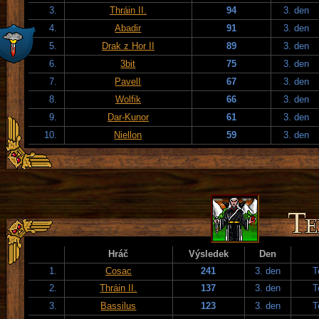
3.
Thráin II.
94
3. den
4.
Abadir
91
3. den
5.
Drak z Hor II
89
3. den
6.
3bit
75
3. den
7.
PavelI
67
3. den
8.
Wolfik
66
3. den
9.
Dar-Kunor
61
3. den
10.
Niellon
59
3. den
Hráč
Výsledek
Den
1.
Cosac
241
3. den
T
2.
Thráin II.
137
3. den
T
3.
Bassilus
123
3. den
T