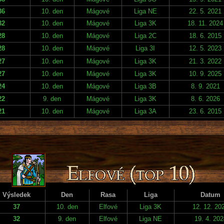
36
10. den
Mágové
Liga NE
22. 5. 2021
32
10. den
Mágové
Liga 3K
18. 11. 2024
28
10. den
Mágové
Liga 2C
18. 6. 2015
28
10. den
Mágové
Liga 3I
12. 5. 2023
27
10. den
Mágové
Liga 3K
21. 3. 2022
27
10. den
Mágové
Liga 3K
10. 9. 2025
24
10. den
Mágové
Liga 3B
8. 9. 2021
22
9. den
Mágové
Liga 3K
8. 6. 2026
21
10. den
Mágové
Liga 3A
23. 6. 2015
Výsledek
Den
Rasa
Liga
Datum
37
10. den
Elfové
Liga 3K
12. 12. 20
32
9. den
Elfové
Liga NE
19. 4. 202