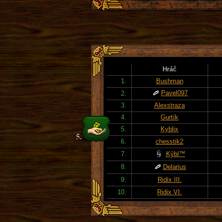
Hráč
1.
Bushman
Pavel097
2.
3.
Alexstraza
4.
Gurtík
5.
Kyblix
6.
chesstik2
7.
Kýbl™
8.
Delarius
9.
Ridix III.
10.
Ridix VI.