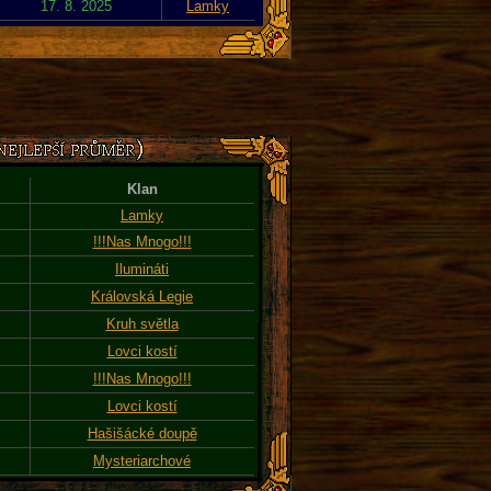
17. 8. 2025
Lamky
Klan
Lamky
!!!Nas Mnogo!!!
Ilumináti
Královská Legie
Kruh světla
Lovci kostí
!!!Nas Mnogo!!!
Lovci kostí
Hašišácké doupě
Mysteriarchové