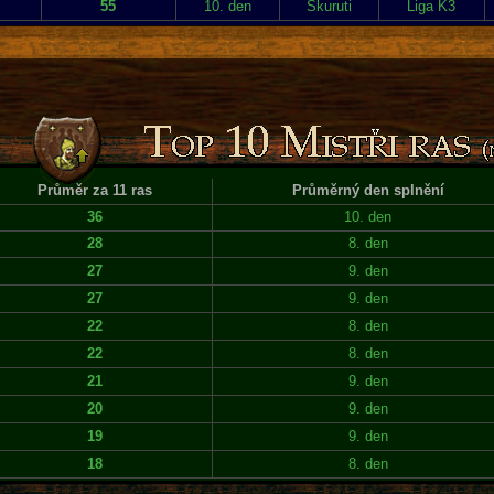
55
10. den
Skuruti
Liga K3
Průměr za 11 ras
Průměrný den splnění
36
10. den
28
8. den
27
9. den
27
9. den
22
8. den
22
8. den
21
9. den
20
9. den
19
9. den
18
8. den