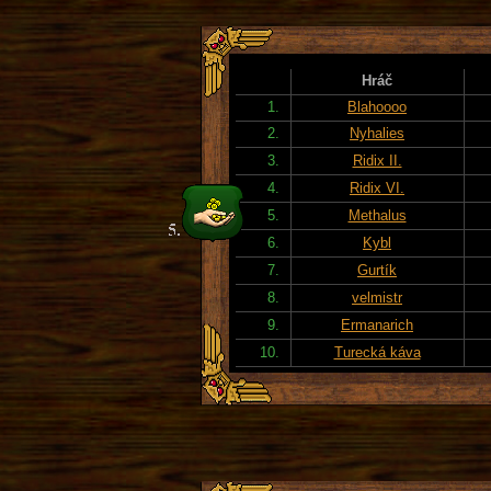
Hráč
1.
Blahoooo
2.
Nyhalies
3.
Ridix II.
4.
Ridix VI.
5.
Methalus
6.
Kybl
7.
Gurtík
8.
velmistr
9.
Ermanarich
10.
Turecká káva