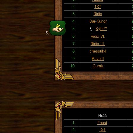
2.
†X†
3.
Ridix
4.
Dar-Kunor
5.
Kýbl™
6.
Ridix VI.
7.
Ridix III.
8.
chesstik4
9.
PavelII
10.
Gurtík
Hráč
1.
Faust
2.
†X†