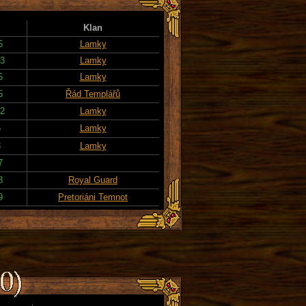
Klan
5
Lamky
23
Lamky
5
Lamky
5
Řád Templářů
22
Lamky
5
Lamky
3
Lamky
7
8
Royal Guard
9
Pretoriáni Temnot