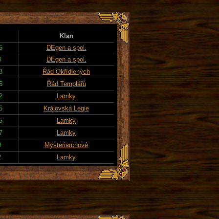
Klan
5
DEgen a spol.
3
DEgen a spol.
3
Řád Okřídlených
5
Řád Templářů
2
Lamky
5
Královská Legie
5
Lamky
7
Lamky
9
Mysteriarchové
2
Lamky