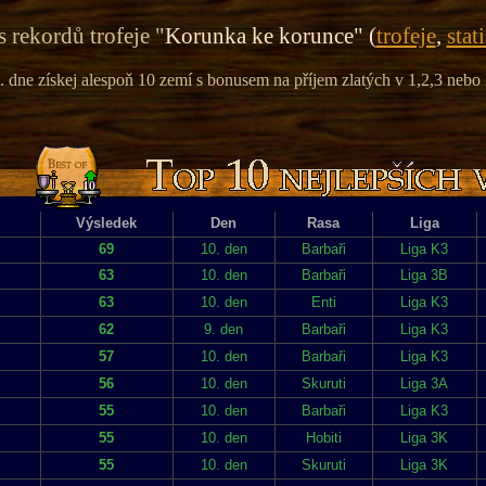
 rekordů trofeje "
Korunka ke korunce" (
trofeje
,
stat
. dne získej alespoň 10 zemí s bonusem na příjem zlatých v 1,2,3 nebo 
Výsledek
Den
Rasa
Liga
69
10. den
Barbaři
Liga K3
63
10. den
Barbaři
Liga 3B
63
10. den
Enti
Liga K3
62
9. den
Barbaři
Liga K3
57
10. den
Barbaři
Liga K3
56
10. den
Skuruti
Liga 3A
55
10. den
Barbaři
Liga K3
55
10. den
Hobiti
Liga 3K
55
10. den
Skuruti
Liga 3K