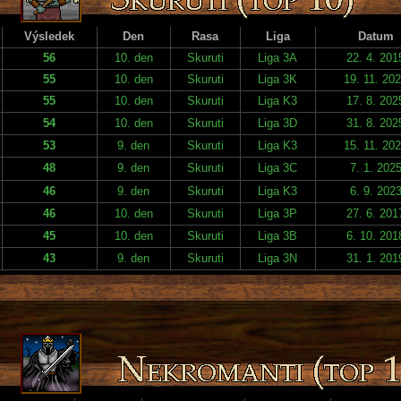
Výsledek
Den
Rasa
Liga
Datum
56
10. den
Skuruti
Liga 3A
22. 4. 201
55
10. den
Skuruti
Liga 3K
19. 11. 20
55
10. den
Skuruti
Liga K3
17. 8. 202
54
10. den
Skuruti
Liga 3D
31. 8. 202
53
9. den
Skuruti
Liga K3
15. 11. 20
48
9. den
Skuruti
Liga 3C
7. 1. 202
46
9. den
Skuruti
Liga K3
6. 9. 202
46
10. den
Skuruti
Liga 3P
27. 6. 201
45
10. den
Skuruti
Liga 3B
6. 10. 201
43
9. den
Skuruti
Liga 3N
31. 1. 201