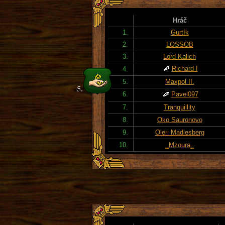
Hráč
1.
Gurtík
2.
LOSSOB
3.
Lord Kalich
Richard I
4.
5.
Maxpol II.
6.
Pavel097
7.
Tranquillity
8.
Oko Sauronovo
9.
Oleri Madlesberg
10.
_Mzoura_