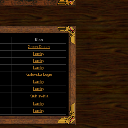
Klan
Green Dream
Lamky
Lamky
Lamky
Královská Legie
Lamky
Lamky
Kruh světla
Lamky
Lamky