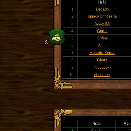
Hráč
1.
Decado
2.
spiaca princezna
3.
Azazel00
4.
Gurtík
5.
Grifins
6.
Almir
7.
Mustafa Kemal
8.
Gharz
9.
-Nováček-
10.
chesstik3
Hráč
Výs
1.
Abadir