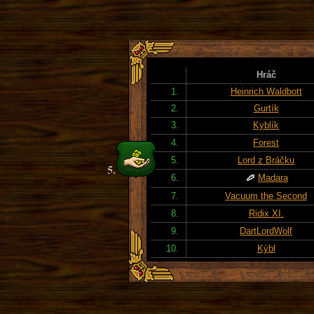
Hráč
1.
Heinrich Waldbott
2.
Gurtík
3.
Kyblík
4.
Forest
5.
Lord z Bráčku
6.
Madara
7.
Vacuum the Second
8.
Ridix XI.
9.
DartLordWolf
10.
Kýbl