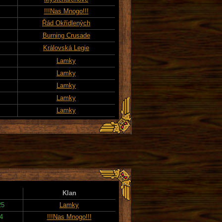
!!!Nas Mnogo!!!
Řád Okřídlených
Burning Crusade
Královská Legie
Lamky
Lamky
Lamky
Lamky
Lamky
Klan
25
Lamky
4
!!!Nas Mnogo!!!