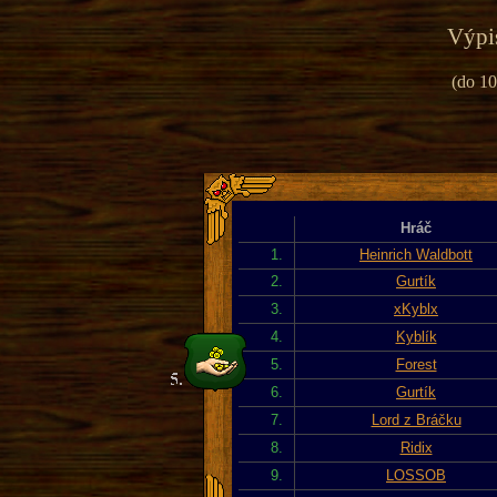
Výpis
(do 10
Hráč
1.
Heinrich Waldbott
2.
Gurtík
3.
xKyblx
4.
Kyblík
5.
Forest
6.
Gurtík
7.
Lord z Bráčku
8.
Ridix
9.
LOSSOB