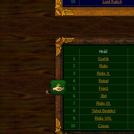
10.
Lord Kalich
Hráč
1.
Gurtík
2.
Ridix
3.
Ridix II.
4.
Rebel
5.
Figo1
6.
3bit
7.
Ridix III.
8.
Tehol Beddict
9.
Ridix VIII.
10.
Cosac