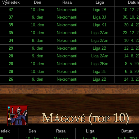
Výsledek
Den
Rasa
Liga
Datu
47
10. den
Nekromanti
Liga 2B
10. 12. 
37
9. den
Nekromanti
Liga 3J
30. 10. 
35
10. den
Nekromanti
Liga K1
30. 4. 2
35
10. den
Nekromanti
Liga 2Am
23. 12. 
34
9. den
Nekromanti
Liga 2Am
10. 4. 2
29
9. den
Nekromanti
Liga 2B
12. 1. 2
28
9. den
Nekromanti
Liga 2Am
14. 8. 2
28
10. den
Nekromanti
Liga 2Bm
8. 5. 2
28
10. den
Nekromanti
Liga 3E
6. 6. 2
26
9. den
Nekromanti
Liga 2B
14. 3. 2
ledek
Den
Rasa
Liga
Datum
38
10. den
Mágové
Liga 3G
15. 9. 2021