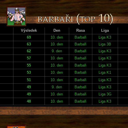
Výsledek
Den
Rasa
Liga
69
10. den
Barbaři
Liga K3
63
10. den
Barbaři
Liga 3B
62
9. den
Barbaři
Liga K3
57
10. den
Barbaři
Liga K3
55
10. den
Barbaři
Liga K3
53
10. den
Barbaři
Liga K1
51
10. den
Barbaři
Liga K3
49
9. den
Barbaři
Liga K3
49
10. den
Barbaři
Liga 3G
48
10. den
Barbaři
Liga K3