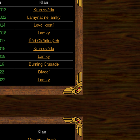
m
Klan
2013
Kruh světla
2022
Lamynát ne lamky
014
Lovci kostí
2018
Lamky
017
Řád Okřídlených
015
Kruh světla
019
Lamky
016
Burning Crusade
022
Divocí
022
Lamky
Klan
Mysteriarchové