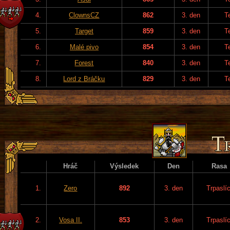
4.
ClownsCZ
862
3. den
T
5.
Target
859
3. den
T
6.
Malé pivo
854
3. den
T
7.
Forest
840
3. den
T
8.
Lord z Bráčku
829
3. den
T
Hráč
Výsledek
Den
Rasa
1.
Zero
892
3. den
Trpaslíc
2.
Vosa II.
853
3. den
Trpaslíc