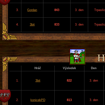
3.
Gordan
843
3. den
Trpaslíc
4.
3bit
833
3. den
Trpaslíc
Hráč
Výsledek
Den
1.
3bit
822
3. den
2.
konicekPD
813
3. den