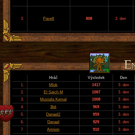
3.
PavelI
808
3. den
Hráč
Výsledek
Den
1.
Mlok
1417
3. den
2.
El Sajch M
1087
3. den
3.
Mustafa Kemal
1008
3. den
4.
3bit
969
3. den
5.
Danael2
959
3. den
6.
Danael
929
3. den
7.
Armion
910
3. den