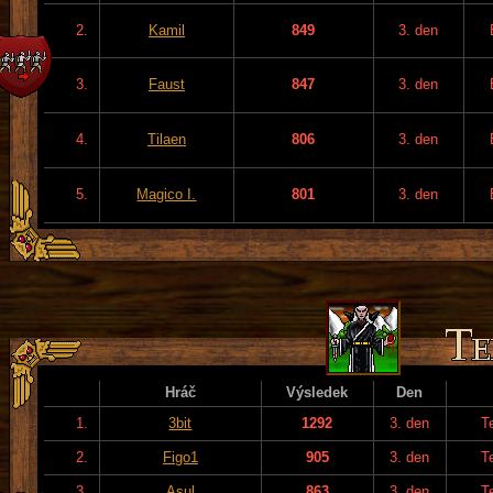
2.
Kamil
849
3. den
3.
Faust
847
3. den
4.
Tilaen
806
3. den
5.
Magico I.
801
3. den
Hráč
Výsledek
Den
1.
3bit
1292
3. den
T
2.
Figo1
905
3. den
T
3.
Asul
863
3. den
T