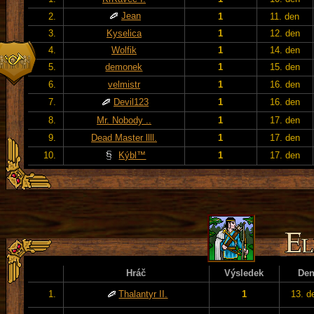
Jean
2.
1
11. den
3.
Kyselica
1
12. den
4.
Wolfik
1
14. den
5.
demonek
1
15. den
6.
velmistr
1
16. den
7.
Devil123
1
16. den
8.
Mr. Nobody ..
1
17. den
9.
Dead Master llll.
1
17. den
10.
Kýbl™
1
17. den
Hráč
Výsledek
De
1.
Thalantyr II.
1
13. d