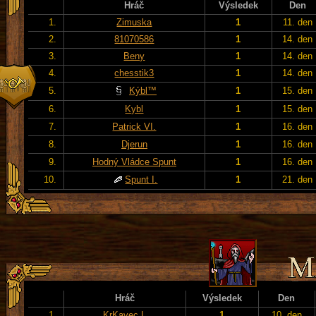
Hráč
Výsledek
Den
1.
Zimuska
1
11. den
2.
81070586
1
14. den
3.
Beny
1
14. den
4.
chesstik3
1
14. den
5.
Kýbl™
1
15. den
6.
Kybl
1
15. den
7.
Patrick VI.
1
16. den
8.
Djerun
1
16. den
9.
Hodný Vládce Spunt
1
16. den
10.
Spunt I.
1
21. den
Hráč
Výsledek
Den
1.
KrKavec I.
1
10. den