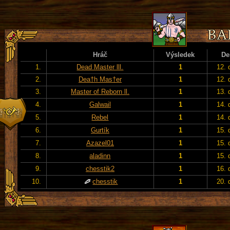
Hráč
Výsledek
De
1.
Dead Master lll.
1
12. 
2.
Dea†h Mas†er
1
12. 
3.
Master of Reborn ll.
1
13. 
4.
Galwail
1
14. 
5.
Rebel
1
14. 
6.
Gurtík
1
15. 
7.
Azazel01
1
15. 
8.
aladinn
1
15. 
9.
chesstik2
1
16. 
10.
chesstik
1
20. 