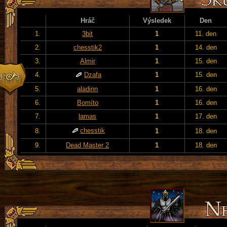
Hráč
Výsledek
Den
1.
3bit
1
11. den
2.
chesstik2
1
14. den
3.
Almir
1
15. den
4.
Dzafa
1
15. den
5.
aladinn
1
16. den
6.
Bomíto
1
16. den
7.
lamas
1
17. den
chesstik
8.
1
18. den
9.
Dead Master 2
1
18. den