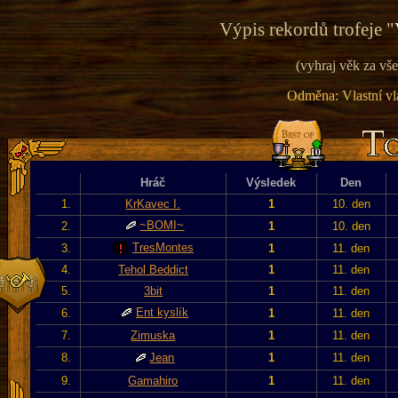
Výpis rekordů trofeje "
(vyhraj věk za vše
Odměna: Vlastní vla
Hráč
Výsledek
Den
1.
KrKavec I.
1
10. den
~BOMI~
2.
1
10. den
TresMontes
3.
1
11. den
4.
Tehol Beddict
1
11. den
5.
3bit
1
11. den
Ent kyslík
6.
1
11. den
7.
Zimuska
1
11. den
8.
Jean
1
11. den
9.
Gamahiro
1
11. den