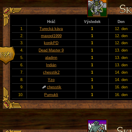
Hráč
Výsledek
Den
1.
Turecká káva
1
12. den
2.
maxpol1999
1
12. den
3.
konikPD
1
12. den
4.
Dead Master 9
1
13. den
5.
aladinn
1
13. den
6.
Indián
1
13. den
7.
chesstik2
1
14. den
8.
Yzo
1
14. den
9.
chesstik
1
16. den
10.
Pumukli
1
16. den