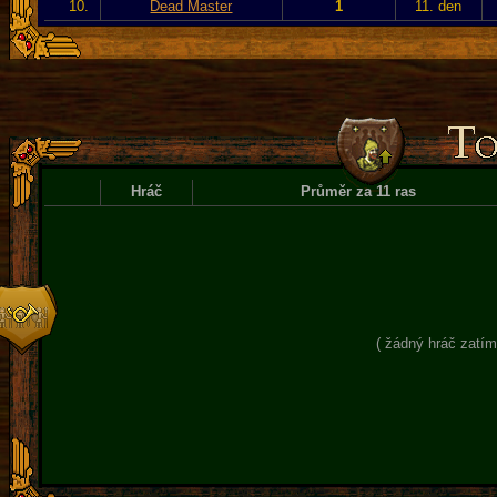
10.
Dead Master
1
11. den
Hráč
Průměr za 11 ras
( žádný hráč zatím