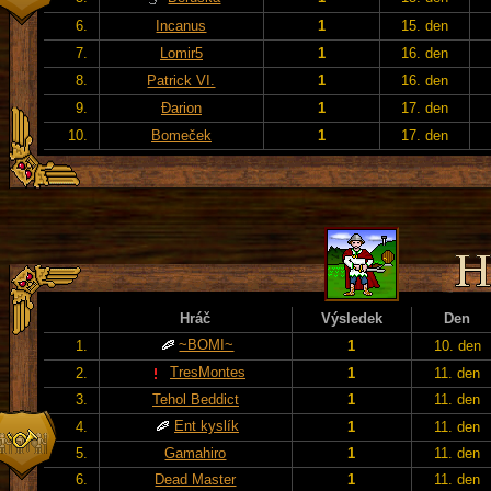
6.
Incanus
1
15. den
7.
Lomir5
1
16. den
8.
Patrick VI.
1
16. den
9.
Đarion
1
17. den
10.
Bomeček
1
17. den
Hráč
Výsledek
Den
~BOMI~
1.
1
10. den
TresMontes
2.
1
11. den
3.
Tehol Beddict
1
11. den
Ent kyslík
4.
1
11. den
5.
Gamahiro
1
11. den
6.
Dead Master
1
11. den