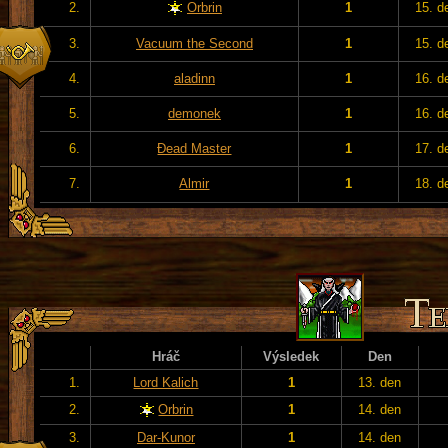
2.
Orbrin
1
15. d
3.
Vacuum the Second
1
15. d
4.
aladinn
1
16. d
5.
demonek
1
16. d
6.
Đead Master
1
17. d
7.
Almir
1
18. d
Hráč
Výsledek
Den
1.
Lord Kalich
1
13. den
2.
Orbrin
1
14. den
3.
Dar-Kunor
1
14. den