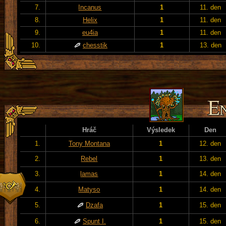
7.
Incanus
1
11. den
8.
Helix
1
11. den
9.
eu4ia
1
11. den
10.
chesstik
1
13. den
Hráč
Výsledek
Den
1.
Tony Montana
1
12. den
2.
Rebel
1
13. den
3.
lamas
1
14. den
4.
Matyso
1
14. den
5.
Dzafa
1
15. den
6.
Spunt I.
1
15. den