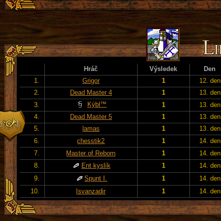
Hráč
Výsledek
Den
1.
Grigor
1
12. den
2.
Dead Master 4
1
13. den
Kýbl™
3.
1
13. den
4.
Dead Master 5
1
13. den
5.
lamas
1
13. den
6.
chesstik2
1
14. den
7.
Master of Reborn
1
14. den
8.
Ent kyslík
1
14. den
9.
Spunt I.
1
14. den
10.
Isvanzadir
1
14. den