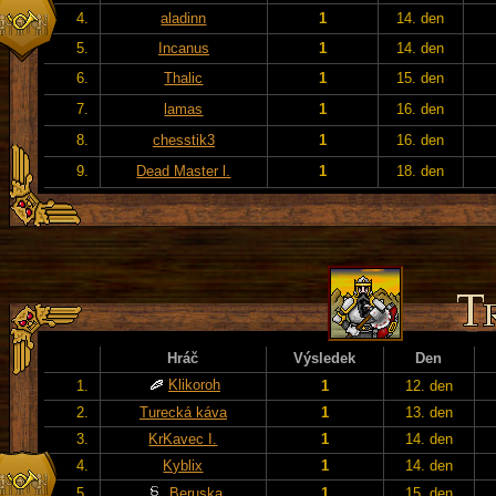
4.
aladinn
1
14. den
5.
Incanus
1
14. den
6.
Thalic
1
15. den
7.
lamas
1
16. den
8.
chesstik3
1
16. den
9.
Dead Master l.
1
18. den
Hráč
Výsledek
Den
Klikoroh
1.
1
12. den
2.
Turecká káva
1
13. den
3.
KrKavec I.
1
14. den
4.
Kyblix
1
14. den
5.
Beruska
1
15. den