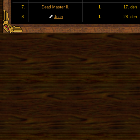
7.
Dead Master ll.
1
17. den
8.
Jean
1
28. den