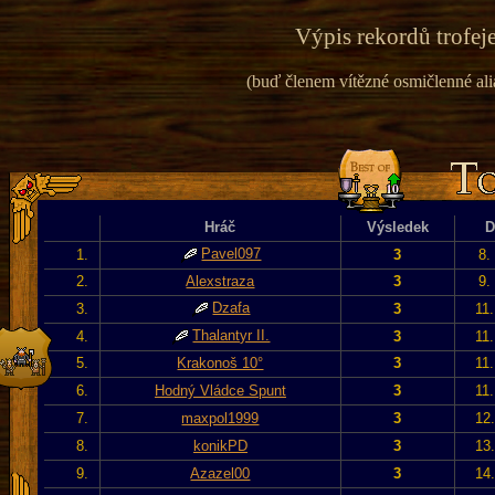
Výpis rekordů trofeje
(buď členem vítězné osmičlenné alian
Hráč
Výsledek
D
Pavel097
1.
3
8.
2.
Alexstraza
3
9.
Dzafa
3.
3
11
Thalantyr II.
4.
3
11
5.
Krakonoš 10°
3
11
6.
Hodný Vládce Spunt
3
11
7.
maxpol1999
3
12
8.
konikPD
3
13
9.
Azazel00
3
14