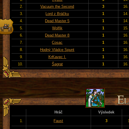
2.
Vacuum the Second
3
16.
3.
Lord z Bráčku
1
14.
4.
Dead Master 5
1
14.
5.
Wolfik
1
15.
6.
Dead Master 8
1
16.
7.
Cosac
1
16.
8.
Hodný Vládce Spunt
1
16.
9.
KrKavec I.
1
16.
10.
Šagrat
1
16.
Hráč
Výsledek
1.
Faust
3