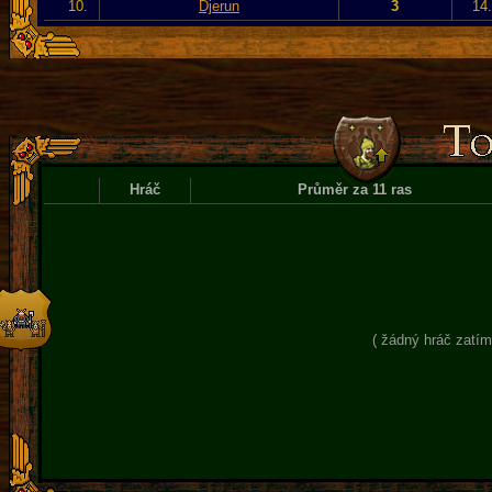
10.
Djerun
3
14
Hráč
Průměr za 11 ras
( žádný hráč zatím