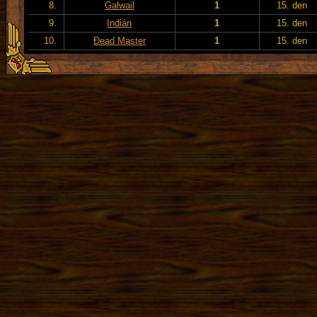
8.
Galwail
1
15. den
9.
Indián
1
15. den
10.
Đead Master
1
15. den