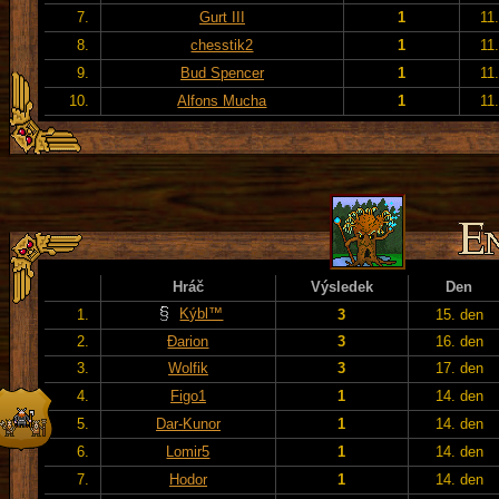
7.
Gurt III
1
11
8.
chesstik2
1
11
9.
Bud Spencer
1
11
10.
Alfons Mucha
1
11
Hráč
Výsledek
Den
Kýbl™
1.
3
15. den
2.
Đarion
3
16. den
3.
Wolfik
3
17. den
4.
Figo1
1
14. den
5.
Dar-Kunor
1
14. den
6.
Lomir5
1
14. den
7.
Hodor
1
14. den