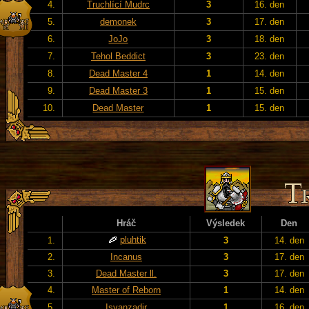
4.
Truchlící Mudrc
3
16. den
5.
demonek
3
17. den
6.
JoJo
3
18. den
7.
Tehol Beddict
3
23. den
8.
Dead Master 4
1
14. den
9.
Dead Master 3
1
15. den
10.
Dead Master
1
15. den
Hráč
Výsledek
Den
pluhtik
1.
3
14. den
2.
Incanus
3
17. den
3.
Dead Master ll.
3
17. den
4.
Master of Reborn
1
14. den
5.
Isvanzadir
1
16. den