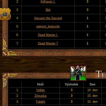
2.
KrKavec I.
3
3.
3bit
3
4.
Vacuum the Second
1
5.
pokojní_bojovník
1
6.
Dead Master l.
1
7.
Dead Master 7
1
Hráč
Výsledek
Den
1.
Indián
3
14. den
2.
Zimuska
3
15. den
3.
TulakII
3
15. den