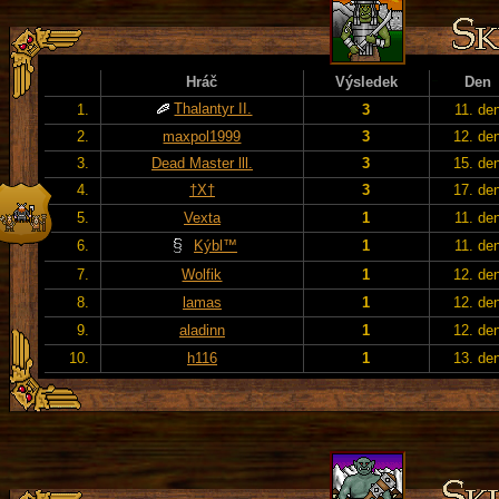
Hráč
Výsledek
Den
Thalantyr II.
1.
3
11. de
2.
maxpol1999
3
12. de
3.
Dead Master lll.
3
15. de
4.
†X†
3
17. de
5.
Vexta
1
11. de
6.
Kýbl™
1
11. de
7.
Wolfik
1
12. de
8.
lamas
1
12. de
9.
aladinn
1
12. de
10.
h116
1
13. de