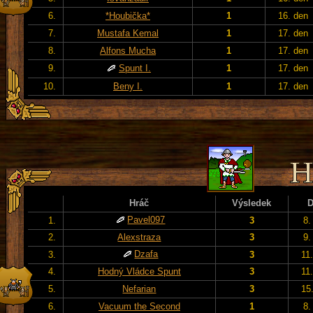
6.
*Houbička*
1
16. den
7.
Mustafa Kemal
1
17. den
8.
Alfons Mucha
1
17. den
9.
Spunt I.
1
17. den
10.
Beny I.
1
17. den
Hráč
Výsledek
Pavel097
1.
3
8.
2.
Alexstraza
3
9.
Dzafa
3.
3
11
4.
Hodný Vládce Spunt
3
11
5.
Nefarian
3
15
6.
Vacuum the Second
1
8.