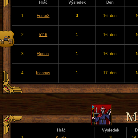
Hráč
Výsledek
Den
1.
Ferrer2
3
16. den
2.
h116
1
16. den
3.
Đarion
1
16. den
4.
Incanus
1
17. den
Hráč
Výsledek
D
1.
Kyblix
3
14.