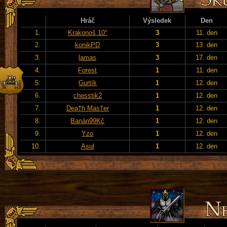
Hráč
Výsledek
Den
1.
Krakonoš 10°
3
11. den
2.
konikPD
3
13. den
3.
lamas
3
17. den
4.
Forest
1
11. den
5.
Gurtík
1
12. den
6.
chesstik2
1
12. den
7.
Dea†h Mas†er
1
12. den
8.
Banán99Kč
1
12. den
9.
Yzo
1
12. den
10.
Asul
1
12. den