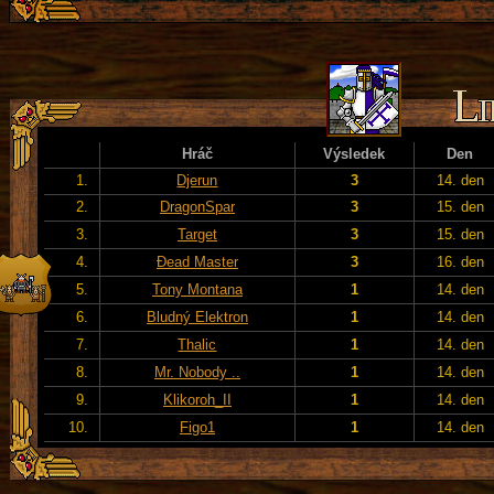
Hráč
Výsledek
Den
1.
Djerun
3
14. den
2.
DragonSpar
3
15. den
3.
Target
3
15. den
4.
Đead Master
3
16. den
5.
Tony Montana
1
14. den
6.
Bludný Elektron
1
14. den
7.
Thalic
1
14. den
8.
Mr. Nobody ..
1
14. den
9.
Klikoroh_II
1
14. den
10.
Figo1
1
14. den