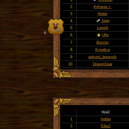
2.
KrKavec I.
3.
Hodor
Jean
4.
5.
Lomir5
6.
Ufin
7.
Bomíto
8.
Kyselica
9.
pokojní_bojovník
10.
DragonSpar
Hráč
1.
Indián
2.
Elbe2