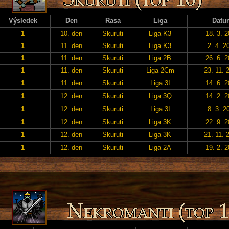
Výsledek
Den
Rasa
Liga
Datu
1
10. den
Skuruti
Liga K3
18. 3. 
1
11. den
Skuruti
Liga K3
2. 4. 2
1
11. den
Skuruti
Liga 2B
26. 6. 
1
11. den
Skuruti
Liga 2Cm
23. 11. 
1
11. den
Skuruti
Liga 3I
14. 6. 
1
12. den
Skuruti
Liga 3Q
14. 2. 
1
12. den
Skuruti
Liga 3I
8. 3. 2
1
12. den
Skuruti
Liga 3K
22. 9. 
1
12. den
Skuruti
Liga 3K
21. 11. 
1
12. den
Skuruti
Liga 2A
19. 2. 