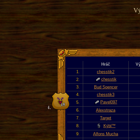
Vý
Hráč
Vý
1.
chesstik2
chesstik
2.
3.
Bud Spencer
4.
chesstik3
Pavel097
5.
6.
Alexstraza
7.
Target
8.
Kýbl™
9.
Alfons Mucha