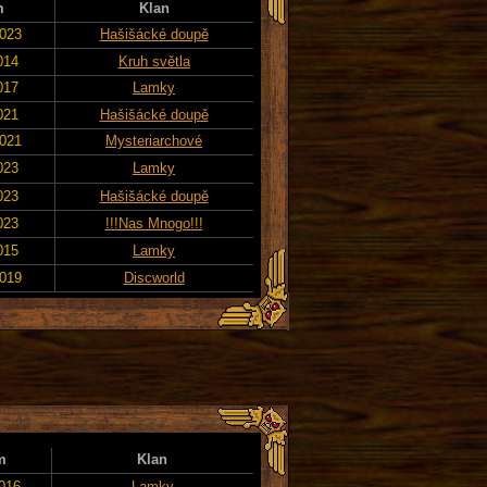
m
Klan
2023
Hašišácké doupě
014
Kruh světla
017
Lamky
021
Hašišácké doupě
2021
Mysteriarchové
023
Lamky
023
Hašišácké doupě
023
!!!Nas Mnogo!!!
015
Lamky
2019
Discworld
m
Klan
2016
Lamky