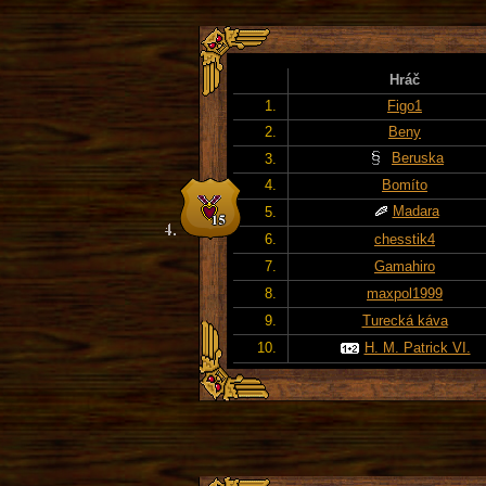
Hráč
1.
Figo1
2.
Beny
Beruska
3.
4.
Bomíto
Madara
5.
6.
chesstik4
7.
Gamahiro
8.
maxpol1999
9.
Turecká káva
10.
H. M. Patrick VI.