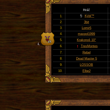
Hráč
Kýbl™
1.
2.
3bit
3.
Lomir5
4.
maxpol1999
5.
Krakonoš 10°
6.
TresMontes
7.
Rebel
8.
Dead Master 5
9.
LOSSOB
10.
Elbe2