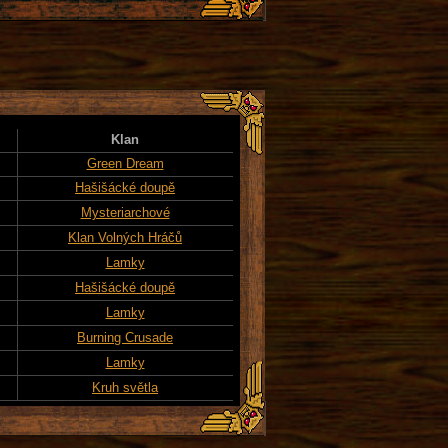
Klan
Green Dream
Hašišácké doupě
Mysteriarchové
Klan Volných Hráčů
Lamky
Hašišácké doupě
Lamky
Burning Crusade
Lamky
Kruh světla