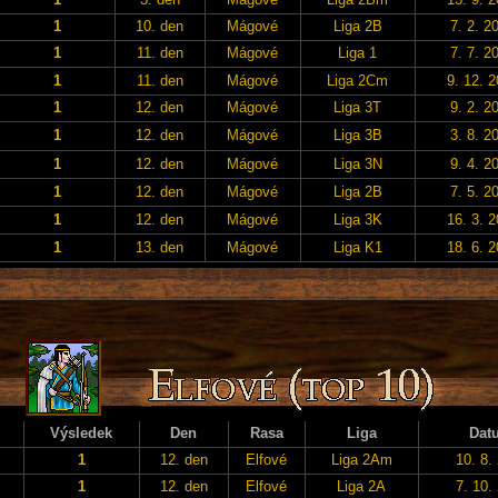
1
10. den
Mágové
Liga 2B
7. 2. 2
1
11. den
Mágové
Liga 1
7. 7. 2
1
11. den
Mágové
Liga 2Cm
9. 12. 
1
12. den
Mágové
Liga 3T
9. 2. 2
1
12. den
Mágové
Liga 3B
3. 8. 2
1
12. den
Mágové
Liga 3N
9. 4. 2
1
12. den
Mágové
Liga 2B
7. 5. 2
1
12. den
Mágové
Liga 3K
16. 3. 
1
13. den
Mágové
Liga K1
18. 6. 
Výsledek
Den
Rasa
Liga
Dat
1
12. den
Elfové
Liga 2Am
10. 8.
1
12. den
Elfové
Liga 2A
7. 10.