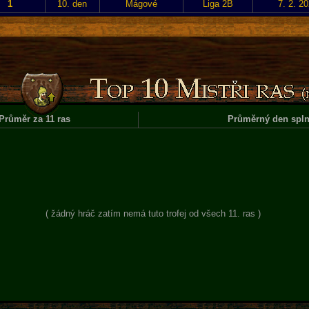
1
10. den
Mágové
Liga 2B
7. 2. 2
Průměr za 11 ras
Průměrný den spln
( žádný hráč zatím nemá tuto trofej od všech 11. ras )