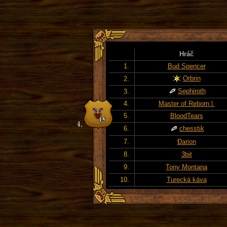
Hráč
1.
Bud Spencer
Orbrin
2.
Sephiroth
3.
4.
Master of Reborn l.
5.
BloodTears
6.
chesstik
7.
Đarion
8.
3bit
9.
Tony Montana
10.
Turecká káva