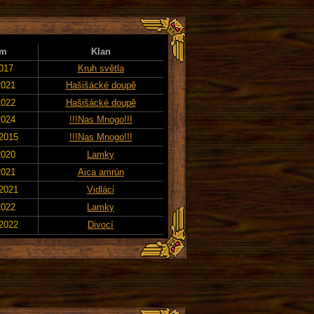
um
Klan
2017
Kruh světla
2021
Hašišácké doupě
2022
Hašišácké doupě
2024
!!!Nas Mnogo!!!
 2015
!!!Nas Mnogo!!!
2020
Lamky
2021
Aica amrún
 2021
Vidláci
2022
Lamky
 2022
Divocí