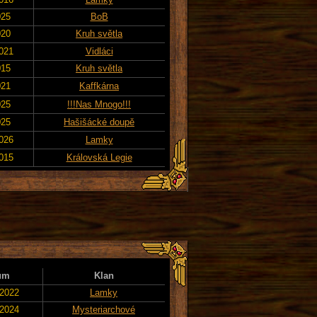
025
BoB
020
Kruh světla
2021
Vidláci
015
Kruh světla
021
Kaffkárna
025
!!!Nas Mnogo!!!
025
Hašišácké doupě
2026
Lamky
2015
Královská Legie
um
Klan
 2022
Lamky
 2024
Mysteriarchové