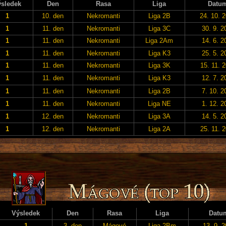
sledek
Den
Rasa
Liga
Datu
1
10. den
Nekromanti
Liga 2B
24. 10. 
1
11. den
Nekromanti
Liga 3C
30. 9. 2
1
11. den
Nekromanti
Liga 2Am
14. 6. 2
1
11. den
Nekromanti
Liga K3
25. 5. 2
1
11. den
Nekromanti
Liga 3K
15. 11. 
1
11. den
Nekromanti
Liga K3
12. 7. 2
1
11. den
Nekromanti
Liga 2B
7. 10. 2
1
11. den
Nekromanti
Liga NE
1. 12. 2
1
12. den
Nekromanti
Liga 3A
14. 5. 2
1
12. den
Nekromanti
Liga 2A
25. 11. 
Výsledek
Den
Rasa
Liga
Datu
1
3. den
Mágové
Liga 2Bm
13. 9. 