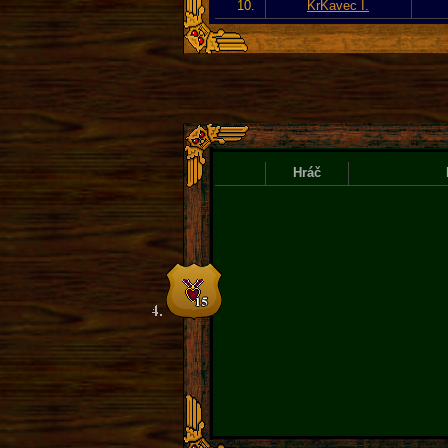
10.
KrKavec I.
Hráč