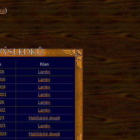
ka
)
m
Klan
016
Lamky
016
Lamky
019
Lamky
2021
Lamky
026
Lamky
022
Lamky
023
Hašišácké doupě
023
Lamky
2023
Hašišácké doupě