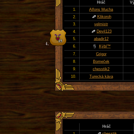
Hráč
Vý
1.
Alfons Mucha
Klikoroh
2.
3.
velmistr
Devil123
4.
5.
abadir12
6.
Kýbl™
7.
Grigor
8.
Bomeček
9.
chesstik2
10.
Turecká káva
Hráč
chesstik
1.