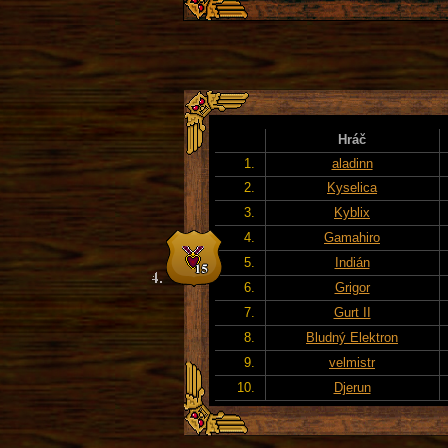
Hráč
1.
aladinn
2.
Kyselica
3.
Kyblix
4.
Gamahiro
5.
Indián
6.
Grigor
7.
Gurt II
8.
Bludný Elektron
9.
velmistr
10.
Djerun