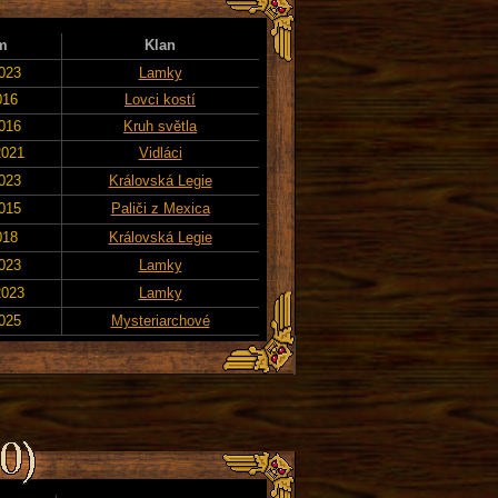
m
Klan
2023
Lamky
016
Lovci kostí
2016
Kruh světla
2021
Vidláci
2023
Královská Legie
2015
Paliči z Mexica
018
Královská Legie
2023
Lamky
2023
Lamky
2025
Mysteriarchové