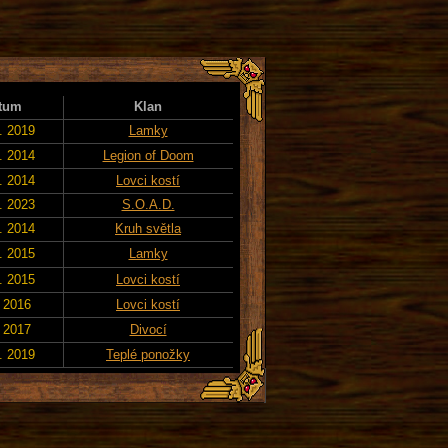
tum
Klan
. 2019
Lamky
. 2014
Legion of Doom
. 2014
Lovci kostí
. 2023
S.O.A.D.
. 2014
Kruh světla
. 2015
Lamky
. 2015
Lovci kostí
. 2016
Lovci kostí
. 2017
Divocí
. 2019
Teplé ponožky