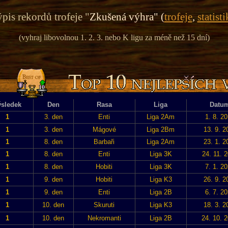
pis rekordů trofeje "
Zkušená výhra" (
trofeje
,
statisti
(vyhraj libovolnou 1. 2. 3. nebo K ligu za méně než 15 dní)
sledek
Den
Rasa
Liga
Datu
1
3. den
Enti
Liga 2Am
1. 8. 2
1
3. den
Mágové
Liga 2Bm
13. 9. 2
1
8. den
Barbaři
Liga 2Am
23. 1. 2
1
8. den
Enti
Liga 3K
24. 11. 
1
8. den
Hobiti
Liga 3K
7. 1. 2
1
9. den
Hobiti
Liga K3
26. 9. 2
1
9. den
Enti
Liga 2B
6. 7. 2
1
10. den
Skuruti
Liga K3
18. 3. 2
1
10. den
Nekromanti
Liga 2B
24. 10. 