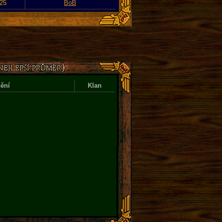
025
BoB
ění
Klan