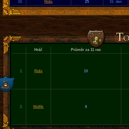
10.
Ridix
25
15. den
Hráč
Průměr za 11 ras
1.
Ridix
10
2.
Wolfik
8