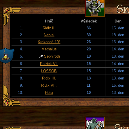
Hráč
Výsledek
Den
1.
Ridix II.
36
15. den
2.
Narval
30
18. den
3.
Krakonoš 10°
26
16. den
4.
Methalus
20
14. den
5.
Sephiroth
19
18. den
6.
Patrick VI.
15
14. den
7.
LOSSOB
15
15. den
8.
Ridix III.
13
13. den
9.
Ridix VII.
11
16. den
10.
Helix
10
13. den