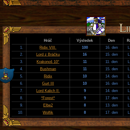
Hráč
Výsledek
Den
R
1.
Ridix VIII.
100
16. den
L
2.
Lord z Bráčku
16
15. den
L
3.
Krakonoš 10°
11
11. den
L
4.
Bushman
11
15. den
L
5.
Ridix
10
14. den
L
6.
Gurt III
10
16. den
L
7.
Lord Kalich II.
9
14. den
L
8.
*Forest*
9
17. den
L
9.
Elbe2
8
13. den
L
10.
Wolfik
8
17. den
L