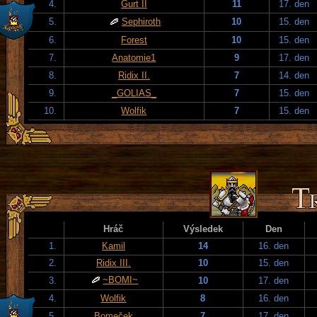
4.
Gurt II
11
17. den
5.
Sephiroth
10
15. den
6.
Forest
10
15. den
7.
Anatomie1
9
17. den
8.
Ridix II.
7
14. den
9.
_GOLIAS_
7
15. den
10.
Wolfik
7
15. den
Hráč
Výsledek
Den
1.
Kamil
14
16. den
2.
Ridix III.
10
15. den
~BOMI~
3.
10
17. den
4.
Wolfik
8
16. den
5.
Bomeček
7
17. den