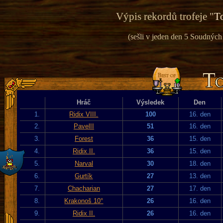
Výpis rekordů trofeje "
To
(sešli v jeden den 5 Soudných 
Hráč
Výsledek
Den
1.
Ridix VIII.
100
16. den
2.
PavelII
51
16. den
3.
Forest
36
15. den
4.
Ridix II.
36
15. den
5.
Narval
30
18. den
6.
Gurtík
27
13. den
7.
Chacharian
27
17. den
8.
Krakonoš 10°
26
16. den
9.
Ridix II.
26
16. den