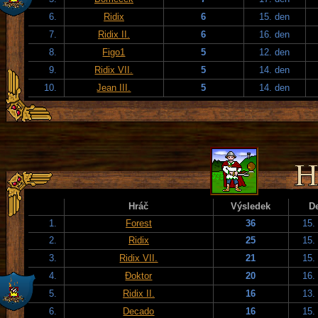
6.
Ridix
6
15. den
7.
Ridix II.
6
16. den
8.
Figo1
5
12. den
9.
Ridix VII.
5
14. den
10.
Jean III.
5
14. den
Hráč
Výsledek
D
1.
Forest
36
15.
2.
Ridix
25
15.
3.
Ridix VII.
21
15.
4.
Đoktor
20
16.
5.
Ridix II.
16
13.
6.
Decado
16
15.