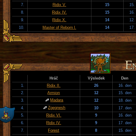
7.
Ridix V.
15
15.
8.
Ridix IV.
15
16.
9.
Ridix X.
14
12.
10.
Master of Reborn l.
14
17.
Hráč
Výsledek
Den
1.
Ridix II.
26
16. den
2.
Armion
12
15. den
Madara
3.
12
18. den
Zgegnesh
4.
10
17. den
5.
Ridix VI.
9
16. den
6.
Ridix IV.
9
17. den
7.
Forest
8
15. den