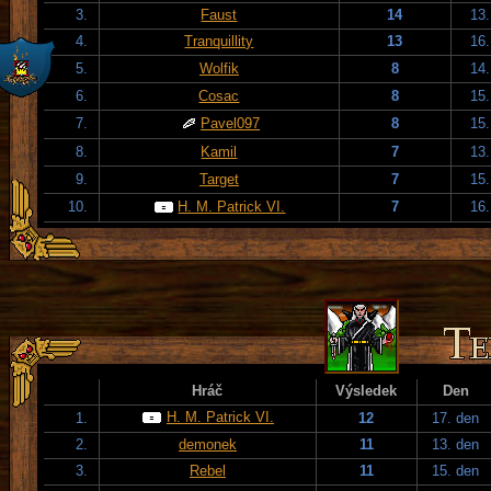
3.
Faust
14
13.
4.
Tranquillity
13
16.
5.
Wolfik
8
14.
6.
Cosac
8
15.
7.
Pavel097
8
15.
8.
Kamil
7
13.
9.
Target
7
15.
10.
H. M. Patrick VI.
7
16.
Hráč
Výsledek
Den
H. M. Patrick VI.
1.
12
17. den
2.
demonek
11
13. den
3.
Rebel
11
15. den