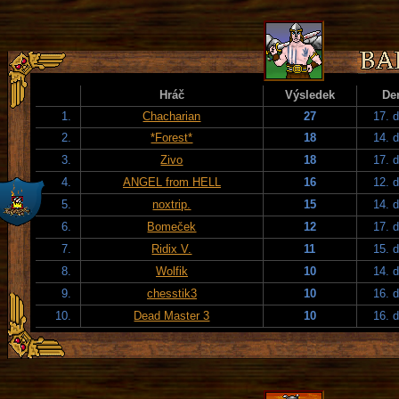
Hráč
Výsledek
De
1.
Chacharian
27
17. 
2.
*Forest*
18
14. 
3.
Zivo
18
17. 
4.
ANGEL from HELL
16
12. 
5.
noxtrip.
15
14. 
6.
Bomeček
12
17. 
7.
Ridix V.
11
15. 
8.
Wolfik
10
14. 
9.
chesstik3
10
16. 
10.
Dead Master 3
10
16. 