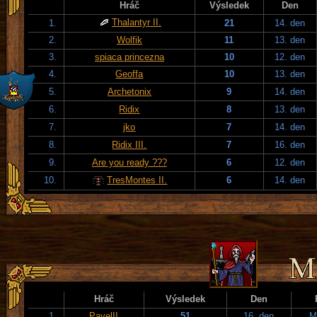
Hráč
Výsledek
Den
Thalantyr II.
1.
21
14. den
2.
Wolfik
11
13. den
3.
spiaca princezna
10
12. den
4.
Geoffa
10
13. den
5.
Archetonix
9
14. den
6.
Ridix
8
13. den
7.
jko
7
14. den
8.
Ridix III.
7
16. den
9.
Are you ready ???
6
12. den
10.
TresMontes II.
6
14. den
Hráč
Výsledek
Den
1.
PavelII
51
16. den
M