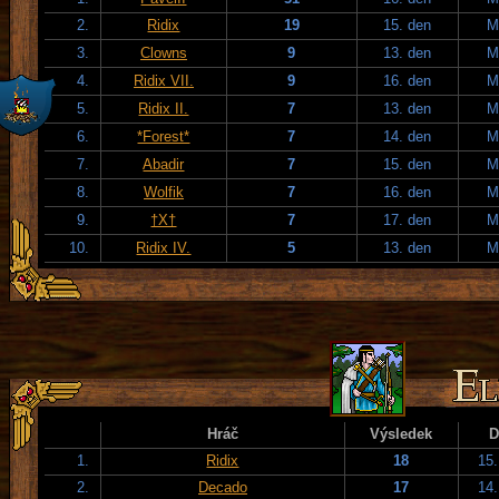
2.
Ridix
19
15. den
M
3.
Clowns
9
13. den
M
4.
Ridix VII.
9
16. den
M
5.
Ridix II.
7
13. den
M
6.
*Forest*
7
14. den
M
7.
Abadir
7
15. den
M
8.
Wolfik
7
16. den
M
9.
†X†
7
17. den
M
10.
Ridix IV.
5
13. den
M
Hráč
Výsledek
D
1.
Ridix
18
15.
2.
Decado
17
14.