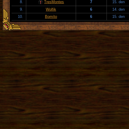
8.
TresMontes
7
15. den
9.
Wolfik
6
14. den
10.
Bomíto
6
15. den