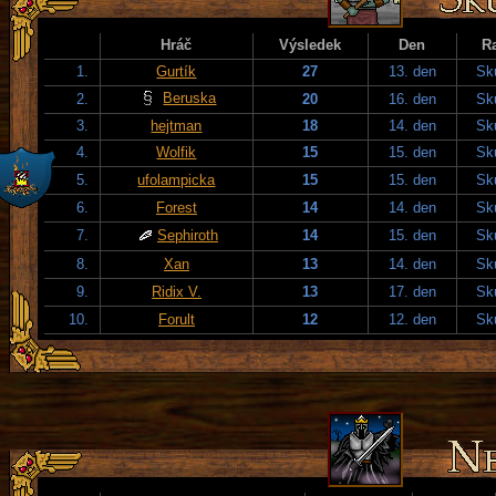
Hráč
Výsledek
Den
R
1.
Gurtík
27
13. den
Sku
Beruska
2.
20
16. den
Sku
3.
hejtman
18
14. den
Sku
4.
Wolfik
15
15. den
Sku
5.
ufolampicka
15
15. den
Sku
6.
Forest
14
14. den
Sku
7.
Sephiroth
14
15. den
Sku
8.
Xan
13
14. den
Sku
9.
Ridix V.
13
17. den
Sku
10.
Forult
12
12. den
Sku