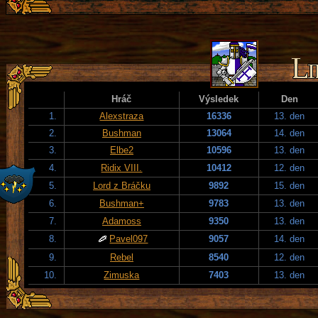
Hráč
Výsledek
Den
1.
Alexstraza
16336
13. den
2.
Bushman
13064
14. den
3.
Elbe2
10596
13. den
4.
Ridix VIII.
10412
12. den
5.
Lord z Bráčku
9892
15. den
6.
Bushman+
9783
13. den
7.
Adamoss
9350
13. den
8.
Pavel097
9057
14. den
9.
Rebel
8540
12. den
10.
Zimuska
7403
13. den