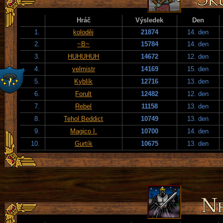
Hráč
Výsledek
Den
1.
koloděj
21874
14. den
2.
~B~
15784
14. den
3.
HUHUHUH
14672
12. den
4.
velmistr
14169
15. den
5.
Kyblík
12716
13. den
6.
Forult
12482
12. den
7.
Rebel
11158
13. den
8.
Tehol Beddict
10749
13. den
9.
Magico I.
10700
14. den
10.
Gurtík
10675
13. den