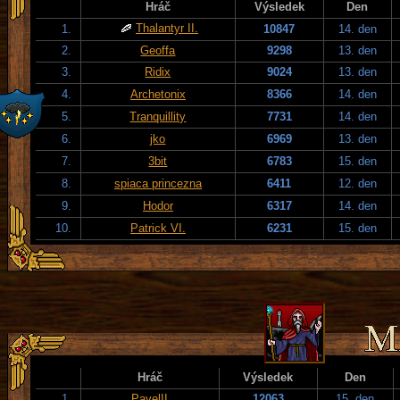
Hráč
Výsledek
Den
Thalantyr II.
1.
10847
14. den
2.
Geoffa
9298
13. den
3.
Ridix
9024
13. den
4.
Archetonix
8366
14. den
5.
Tranquillity
7731
14. den
6.
jko
6969
13. den
7.
3bit
6783
15. den
8.
spiaca princezna
6411
12. den
9.
Hodor
6317
14. den
10.
Patrick VI.
6231
15. den
Hráč
Výsledek
Den
1.
PavelII
12063
15. den