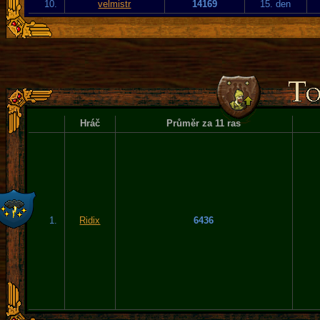
10.
velmistr
14169
15. den
Hráč
Průměr za 11 ras
1.
Ridix
6436