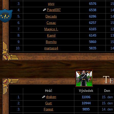
3.
pivo
6576
15
Pavel097
4.
6538
14
5.
Decado
6286
14
6.
Cosac
6257
15
7.
Magico I.
6165
12
8.
Kamil
6145
13
9.
Bomíto
5860
15
10.
martass4
5835
14
Hráč
Výsledek
Den
draken
1.
11006
15. den
2.
Gurt
10944
15. den
3.
Forest
9895
14. den