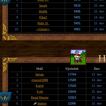
6.
Spunt
5610
15. den
7.
Wolfik
5496
15. den
8.
Elbe2
5491
14. den
9.
Ridix III.
5491
15. den
10.
-=Grigor=-
5461
14. den
Hráč
Výsledek
Den
1.
lamas
17764
13. den
2.
maxpol1999
17685
14. den
3.
Kamil
17626
12. den
4.
Kybl
15044
15. den
5.
Đead Master
12923
15. den
6.
draken
11996
15. den