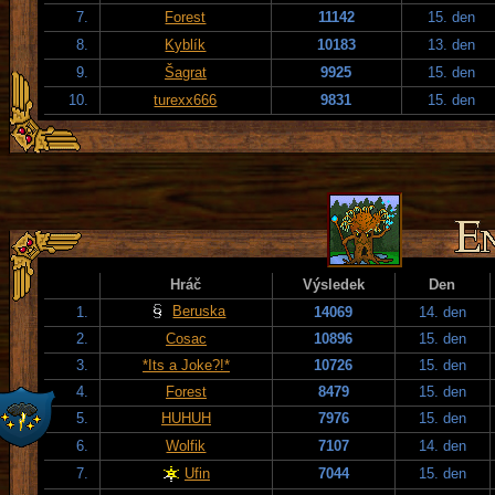
7.
Forest
11142
15. den
8.
Kyblík
10183
13. den
9.
Šagrat
9925
15. den
10.
turexx666
9831
15. den
Hráč
Výsledek
Den
Beruska
1.
14069
14. den
2.
Cosac
10896
15. den
3.
*Its a Joke?!*
10726
15. den
4.
Forest
8479
15. den
5.
HUHUH
7976
15. den
6.
Wolfik
7107
14. den
7.
Ufin
7044
15. den