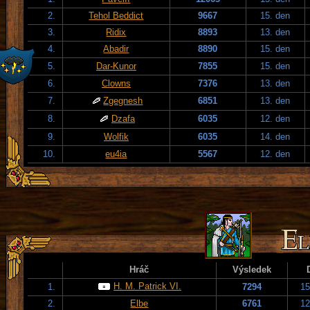
2.
Tehol Beddict
9667
15. den
3.
Ridix
8893
13. den
4.
Abadir
8890
15. den
5.
Dar-Kunor
7855
15. den
6.
Clowns
7376
13. den
7.
Zgegnesh
6851
13. den
8.
Dzafa
6035
12. den
9.
Wolfik
6035
14. den
10.
eu4ia
5567
12. den
Hráč
Výsledek
H. M. Patrick VI.
1.
7294
15
2.
Elbe
6761
12