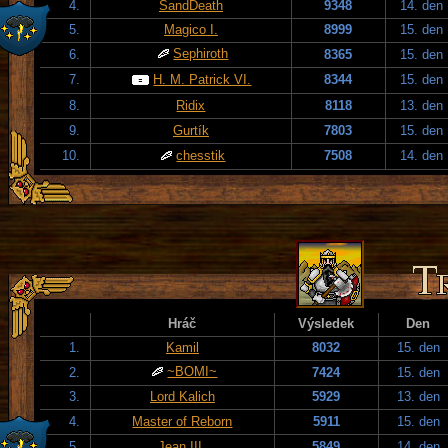
4.
SandDeath
9348
14. den
5.
Magico I.
8999
15. den
Sephiroth
6.
8365
15. den
7.
H. M. Patrick VI.
8344
15. den
8.
Ridix
8118
13. den
9.
Gurtík
7803
15. den
10.
chesstik
7508
14. den
Hráč
Výsledek
Den
1.
Kamil
8032
15. den
~BOMI~
2.
7424
15. den
3.
Lord Kalich
5929
13. den
4.
Master of Reborn
5911
15. den
5.
Jean III.
5849
14. den