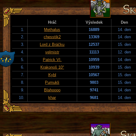
Hráč
Výsledek
Den
1.
Methalus
16889
14. den
2.
chesstik2
13369
14. den
3.
Lord z Bráčku
12537
15. den
4.
velmistr
11113
12. den
5.
Patrick VI.
10959
14. den
6.
Krakonoš 10°
10939
15. den
7.
Kybl
10567
15. den
8.
Pumukli
9803
15. den
9.
Blahoooo
9741
14. den
10.
khar
9681
14. den