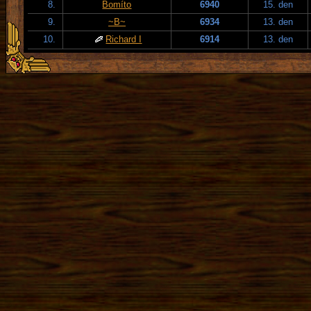
8.
Bomíto
6940
15. den
9.
~B~
6934
13. den
10.
Richard I
6914
13. den