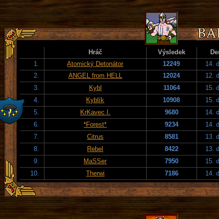
Hráč
Výsledek
De
1.
Atomický Detonátor
12249
14. 
2.
ANGEL from HELL
12024
12. 
3.
Kybl
11064
15. 
4.
Kyblík
10908
15. 
5.
KrKavec I.
9680
14. 
6.
*Forest*
9234
14. 
7.
Citrus
8581
13. 
8.
Rebel
8422
13. 
9.
MaSSer
7950
15. 
10.
Therwi
7186
14. 