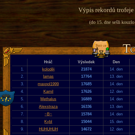
Výpis rekordů trofeje
(do 15. dne sešli kouzlo
Hráč
Výsledek
Den
1.
koloděj
21874
14. den
2.
lamas
17764
13. den
3.
maxpol1999
17685
14. den
4.
Kamil
17626
12. den
5.
Methalus
16889
14. den
6.
Alexstraza
16336
13. den
7.
~B~
15784
14. den
8.
Kybl
15044
15. den
9.
HUHUHUH
14672
12. den