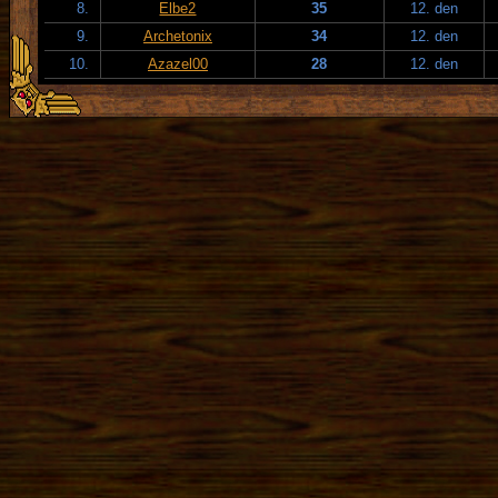
8.
Elbe2
35
12. den
9.
Archetonix
34
12. den
10.
Azazel00
28
12. den