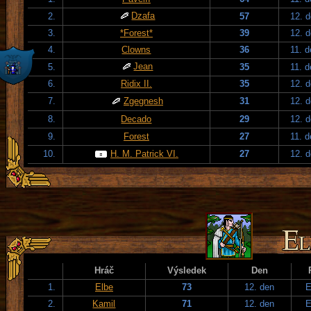
Dzafa
2.
57
12. 
3.
*Forest*
39
12. 
4.
Clowns
36
11. 
Jean
5.
35
11. 
6.
Ridix II.
35
12. 
7.
Zgegnesh
31
12. 
8.
Decado
29
12. 
9.
Forest
27
11. 
10.
H. M. Patrick VI.
27
12. 
Hráč
Výsledek
Den
1.
Elbe
73
12. den
E
2.
Kamil
71
12. den
E