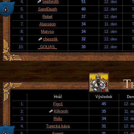
Sephiroth
4.
51
12. den
T
5.
SandDeath
40
12. den
T
6.
Rebel
37
12. den
T
7.
Alassëon
34
11. den
T
8.
Matyso
34
12. den
T
9.
chesstik
32
12. den
T
10.
_GOLIAS_
30
12. den
T
Hráč
Výsledek
Den
1.
Figo1
45
12. d
Klikoroh
2.
35
11. d
3.
Ridix
34
12. d
4.
Turecká káva
31
12. d
5.
Forest
31
12. d