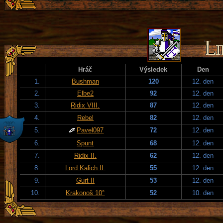
Hráč
Výsledek
Den
1.
Bushman
120
12. den
2.
Elbe2
92
12. den
3.
Ridix VIII.
87
12. den
4.
Rebel
82
12. den
5.
Pavel097
72
12. den
6.
Spunt
68
12. den
7.
Ridix II.
62
12. den
8.
Lord Kalich II.
55
12. den
9.
Gurt II
53
12. den
10.
Krakonoš 10°
52
10. den