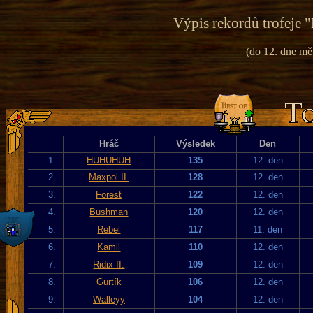
Výpis rekordů trofeje "
(do 12. dne mě
Hráč
Výsledek
Den
1.
HUHUHUH
135
12. den
2.
Maxpol II.
128
12. den
3.
Forest
122
12. den
4.
Bushman
120
12. den
5.
Rebel
117
11. den
6.
Kamil
110
12. den
7.
Ridix II.
109
12. den
8.
Gurtík
106
12. den
9.
Walleyy
104
12. den