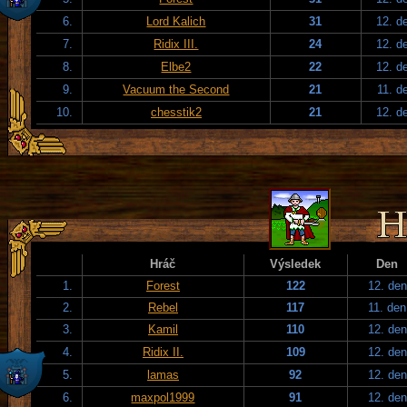
6.
Lord Kalich
31
12. d
7.
Ridix III.
24
12. d
8.
Elbe2
22
12. d
9.
Vacuum the Second
21
11. d
10.
chesstik2
21
12. d
Hráč
Výsledek
Den
1.
Forest
122
12. den
2.
Rebel
117
11. den
3.
Kamil
110
12. den
4.
Ridix II.
109
12. den
5.
lamas
92
12. den
6.
maxpol1999
91
12. den