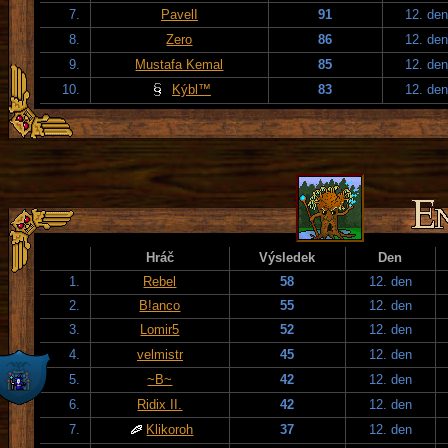
7.
PavelI
91
12. den
8.
Zero
86
12. den
9.
Mustafa Kemal
85
12. den
10.
Kýbl™
83
12. den
Hráč
Výsledek
Den
1.
Rebel
58
12. den
2.
B!anco
55
12. den
3.
Lomir5
52
12. den
4.
velmistr
45
12. den
5.
~B~
42
12. den
6.
Ridix II.
42
12. den
7.
Klikoroh
37
12. den