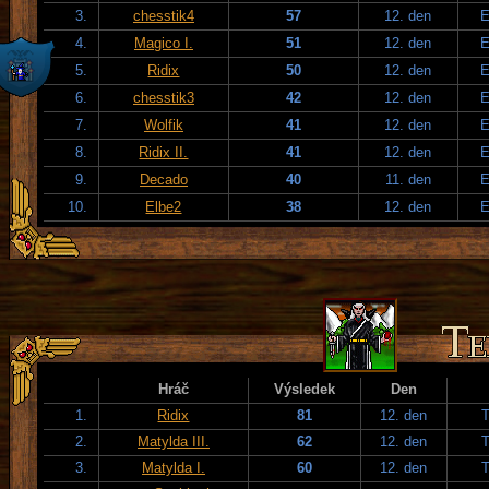
3.
chesstik4
57
12. den
E
4.
Magico I.
51
12. den
E
5.
Ridix
50
12. den
E
6.
chesstik3
42
12. den
E
7.
Wolfik
41
12. den
E
8.
Ridix II.
41
12. den
E
9.
Decado
40
11. den
E
10.
Elbe2
38
12. den
E
Hráč
Výsledek
Den
1.
Ridix
81
12. den
T
2.
Matylda III.
62
12. den
T
3.
Matylda I.
60
12. den
T