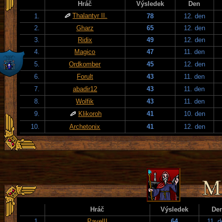
Hráč
Výsledek
Den
Thalantyr II.
1.
78
12. den
2.
Gharz
65
12. den
3.
Ridix
49
12. den
4.
Magico
47
11. den
5.
Ordkomber
45
12. den
6.
Forult
43
11. den
7.
abadir12
43
11. den
8.
Wolfik
43
11. den
9.
Klikoroh
41
10. den
10.
Archetonix
41
12. den
Hráč
Výsledek
De
1.
PavelII
64
11. 