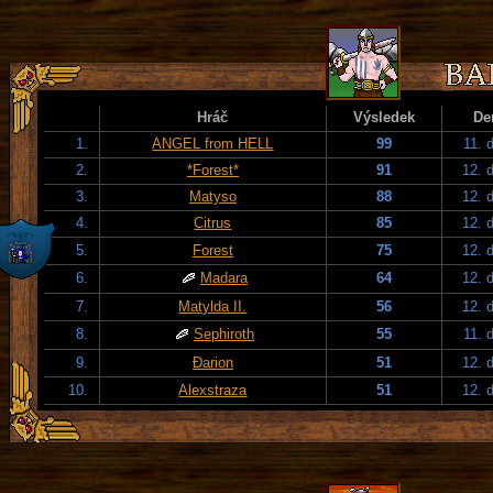
Hráč
Výsledek
De
1.
ANGEL from HELL
99
11. 
2.
*Forest*
91
12. 
3.
Matyso
88
12. 
4.
Citrus
85
12. 
5.
Forest
75
12. 
6.
Madara
64
12. 
7.
Matylda II.
56
12. 
8.
Sephiroth
55
11. 
9.
Đarion
51
12. 
10.
Alexstraza
51
12. 