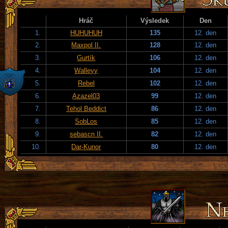
Hráč
Výsledek
Den
1.
HUHUHUH
135
12. den
2.
Maxpol II.
128
12. den
3.
Gurtík
106
12. den
4.
Walleyy
104
12. den
5.
Rebel
102
12. den
6.
Azazel03
99
12. den
7.
Tehol Beddict
86
12. den
8.
SobLos
85
12. den
9.
sebascn II.
82
12. den
10.
Dar-Kunor
80
12. den