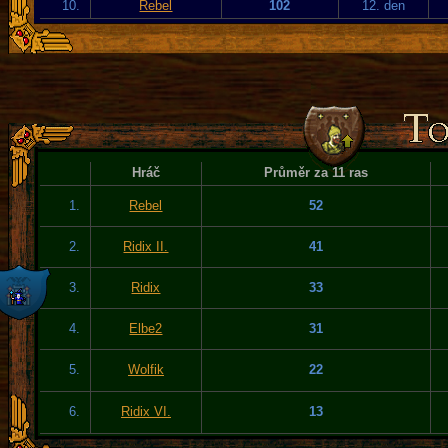
10.
Rebel
102
12. den
Hráč
Průměr za 11 ras
1.
Rebel
52
2.
Ridix II.
41
3.
Ridix
33
4.
Elbe2
31
5.
Wolfik
22
6.
Ridix VI.
13