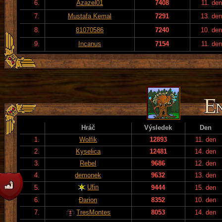
6.
Azazel01
7408
11. den
7.
Mustafa Kemal
7291
13. de
8.
81070586
7240
10. de
9.
Incanus
7154
11. den
Hráč
Výsledek
Den
1.
Wolfik
12893
11. den
2.
Kyselica
12481
14. den
3.
Rebel
9686
12. den
4.
demonek
9632
13. den
Ufin
5.
9444
15. den
6.
Đarion
8352
10. den
7.
TresMontes
8053
14. den