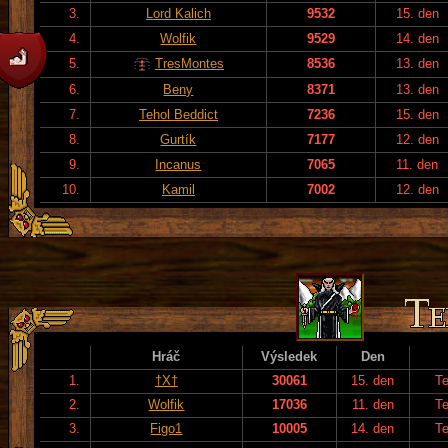
3.
Lord Kalich
9532
15. den
4.
Wolfik
9529
14. den
5.
TresMontes
8536
13. den
6.
Beny
8371
13. den
7.
Tehol Beddict
7236
15. den
8.
Gurtík
7177
12. den
9.
Incanus
7065
11. den
10.
Kamil
7002
12. den
Hráč
Výsledek
Den
1.
†X†
30061
15. den
T
2.
Wolfik
17036
11. den
T
3.
Figo1
10005
14. den
T