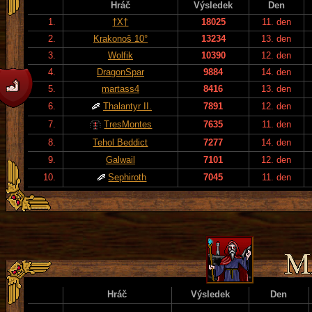
Hráč
Výsledek
Den
1.
†X†
18025
11. den
2.
Krakonoš 10°
13234
13. den
3.
Wolfik
10390
12. den
4.
DragonSpar
9884
14. den
5.
martass4
8416
13. den
6.
Thalantyr II.
7891
12. den
7.
TresMontes
7635
11. den
8.
Tehol Beddict
7277
14. den
9.
Galwail
7101
12. den
10.
Sephiroth
7045
11. den
Hráč
Výsledek
Den