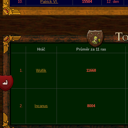
10.
Patrick VI.
15504
12. den
Hráč
Průměr za 11 ras
1.
Wolfik
11668
2.
Incanus
8004