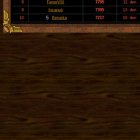
8.
FerrerVIII
7795
11. den
9.
Incanus
7395
13. den
10.
Beruska
7217
10. den