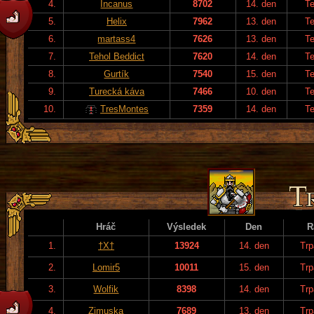
4.
Incanus
8702
14. den
T
5.
Helix
7962
13. den
T
6.
martass4
7626
13. den
T
7.
Tehol Beddict
7620
14. den
T
8.
Gurtík
7540
15. den
T
9.
Turecká káva
7466
10. den
T
10.
TresMontes
7359
14. den
T
Hráč
Výsledek
Den
R
1.
†X†
13924
14. den
Trp
2.
Lomir5
10011
15. den
Trp
3.
Wolfik
8398
14. den
Trp
4.
Zimuska
7689
13. den
Trp