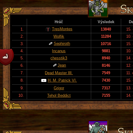
Hráč
Výsledek
D
TresMontes
1.
13840
15.
2.
Wolfik
11284
10.
Sephiroth
3.
10716
15.
4.
Incanus
9881
10.
5.
chesstik3
8940
14.
Jean
6.
8146
12.
7.
Dead Master llll.
7549
11.
8.
H. M. Patrick VI.
7430
15.
9.
Grigor
7317
13.
10.
Tehol Beddict
7155
14.