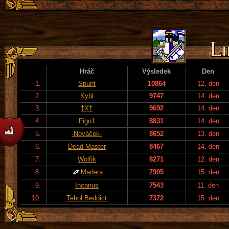
Hráč
Výsledek
Den
1.
Spunt
10864
12. den
2.
Kybl
9747
14. den
3.
†X†
9692
14. den
4.
Figo1
8831
14. den
5.
-Nováček-
8652
13. den
6.
Đead Master
8467
14. den
7.
Wolfik
8271
12. den
8.
Madara
7905
15. den
9.
Incanus
7543
11. den
10.
Tehol Beddict
7372
15. den