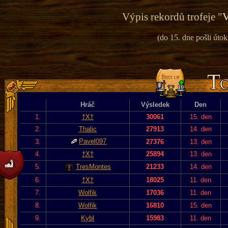
Výpis rekordů trofeje "
V
(do 15. dne pošli útok
Hráč
Výsledek
Den
1.
†X†
30061
15. den
2.
Thalic
27913
14. den
Pavel097
3.
27376
13. den
4.
†X†
25894
13. den
5.
TresMontes
21233
14. den
6.
†X†
18025
11. den
7.
Wolfik
17036
11. den
8.
Wolfik
16810
15. den
9.
Kybl
15983
11. den