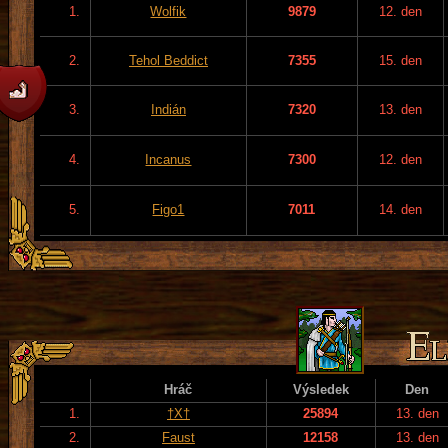
1.
Wolfik
9879
12. den
2.
Tehol Beddict
7355
15. den
3.
Indián
7320
13. den
4.
Incanus
7300
12. den
5.
Figo1
7011
14. den
Hráč
Výsledek
Den
1.
†X†
25894
13. den
2.
Faust
12158
13. den