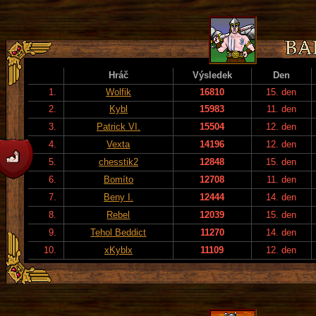
Hráč
Výsledek
Den
1.
Wolfik
16810
15. den
2.
Kybl
15983
11. den
3.
Patrick VI.
15504
12. den
4.
Vexta
14196
12. den
5.
chesstik2
12848
15. den
6.
Bomíto
12708
11. den
7.
Beny I.
12444
14. den
8.
Rebel
12039
15. den
9.
Tehol Beddict
11270
14. den
10.
xKyblx
11109
12. den