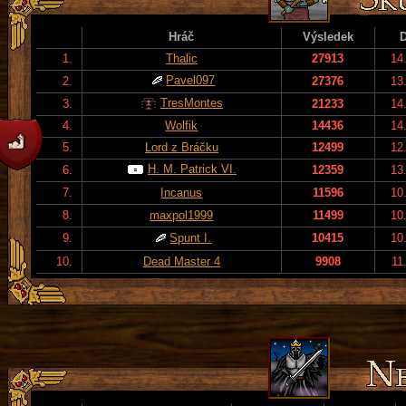
Hráč
Výsledek
1.
Thalic
27913
14
Pavel097
2.
27376
13
TresMontes
3.
21233
14
4.
Wolfik
14436
14
5.
Lord z Bráčku
12499
12
H. M. Patrick VI.
6.
12359
13
7.
Incanus
11596
10
8.
maxpol1999
11499
10
9.
Spunt I.
10415
10
10.
Dead Master 4
9908
11