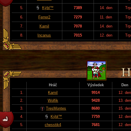
5.
Kýbl™
7389
14. den
Trp
6.
Ferrer2
7279
11. den
Trp
7.
Kamil
7078
14. den
Trp
8.
Incanus
7015
12. den
Trp
Hráč
Výsledek
Den
1.
Kamil
9914
12. de
2.
Wolfik
9428
13. de
3.
TresMontes
8680
15. de
4.
Kýbl™
7759
12. de
5.
chesstik4
7681
12. de