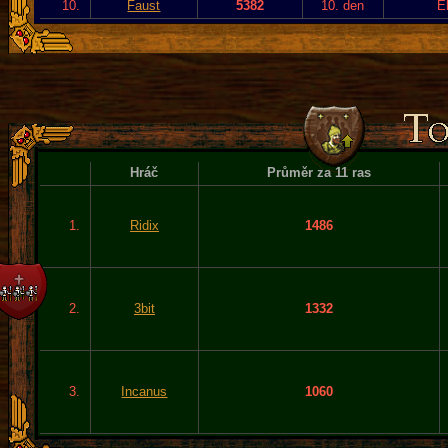
10.
Faust
5382
10. den
E
Hráč
Průměr za 11 ras
1.
Ridix
1486
2.
3bit
1332
3.
Incanus
1060