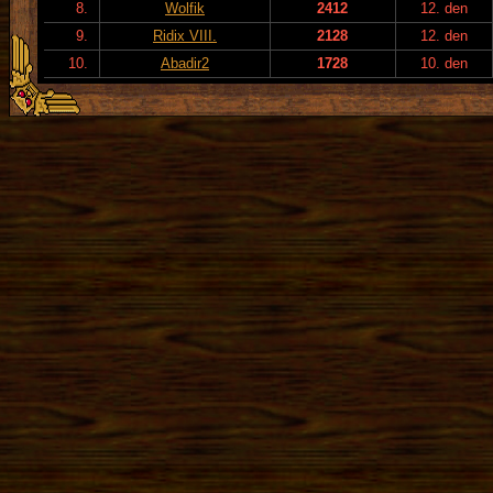
8.
Wolfik
2412
12. den
9.
Ridix VIII.
2128
12. den
10.
Abadir2
1728
10. den