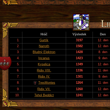
Hráč
Výsledek
Den
1.
Gurtík
3197
12. den
2.
Narroth
1582
12. den
3.
Bludný Elektron
1428
8. den
4.
Incanus
1423
9. den
5.
Kyselica
1349
12. den
6.
Ridix VIII.
1336
11. den
7.
Ridix IV.
1301
9. den
8.
TresMontes
1264
11. den
9.
Ridix VII.
1260
12. den
10.
Tehol Beddict
1241
12. den