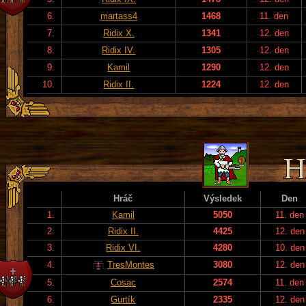
6.
martass4
1468
11. den
7.
Ridix X.
1341
12. den
8.
Ridix IV.
1305
12. den
9.
Kamil
1290
12. den
10.
Ridix II.
1224
12. den
Hráč
Výsledek
Den
1.
Kamil
5050
11. den
2.
Ridix II.
4425
12. den
3.
Ridix VI.
4280
10. den
4.
TresMontes
3080
12. den
5.
Cosac
2574
11. den
6.
Gurtík
2335
12. den