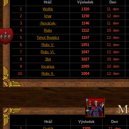
Hráč
Výsledek
Den
1.
Wolfik
1320
11. den
2.
khar
1150
12. den
3.
-Nováček-
1146
11. den
4.
Ridix
1112
10. den
5.
Tehol Beddict
1107
12. den
6.
Ridix V.
1051
12. den
7.
Ridix VI.
1047
12. den
8.
3bit
1027
10. den
9.
Incanus
1005
10. den
10.
Ridix II.
1004
12. den
Hráč
Výsledek
Den
1.
Gurtík
2205
12. den