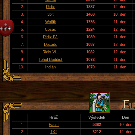
2.
Ridix
1887
12. den
3.
3bit
1468
10. den
4.
Wolfik
1336
11. den
5.
Cosac
1224
12. den
6.
Ridix IV.
1089
11. den
7.
Decado
1087
12. den
8.
Ridix VII.
1082
12. den
9.
Tehol Beddict
1072
11. den
10.
Indián
1070
11. den
Hráč
Výsledek
Den
1.
Faust
5382
10. den
2.
†X†
3212
12. den