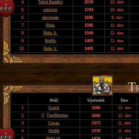
4.
Tehol Beddict
2039
12. den
5.
velmistr
1744
10. den
6.
demonek
1696
9. den
7.
Ridix
1596
11. den
8.
Ridix II.
1549
11. den
9.
Wolfik
1405
11. den
10.
Ridix V.
1405
11. den
Hráč
Výsledek
Den
1.
Gurtík
1686
12. den
TresMontes
2.
1600
12. den
3.
Cosac
1573
11. den
4.
Wolfik
1538
11. den
5.
Ridix IX.
1478
12. den