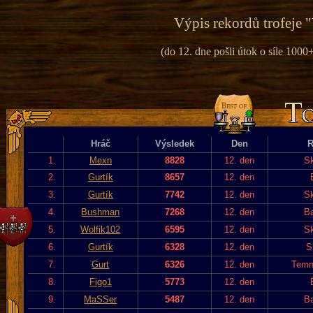
Výpis rekordů trofeje "
(do 12. dne pošli útok o síle 1000+
Hráč
Výsledek
Den
R
1.
Mexn
8828
12. den
Sk
2.
Gurtík
8657
12. den
3.
Gurtík
7742
12. den
Sk
4.
Bushman
7268
12. den
Ba
5.
Wolfik102
6595
12. den
Sk
6.
Gurtík
6328
12. den
S
7.
Gurt
6326
12. den
Temn
8.
Figo1
5773
12. den
9.
MaSSer
5487
12. den
Ba