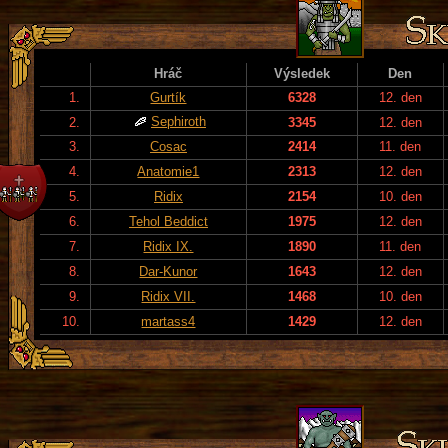
Hráč
Výsledek
Den
1.
Gurtík
6328
12. den
Sephiroth
2.
3345
12. den
3.
Cosac
2414
11. den
4.
Anatomie1
2313
12. den
5.
Ridix
2154
10. den
6.
Tehol Beddict
1975
12. den
7.
Ridix IX.
1890
11. den
8.
Dar-Kunor
1643
12. den
9.
Ridix VII.
1468
10. den
10.
martass4
1429
12. den