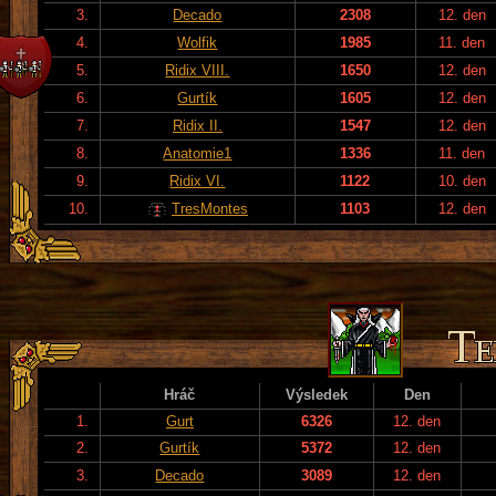
3.
Decado
2308
12. den
4.
Wolfik
1985
11. den
5.
Ridix VIII.
1650
12. den
6.
Gurtík
1605
12. den
7.
Ridix II.
1547
12. den
8.
Anatomie1
1336
11. den
9.
Ridix VI.
1122
10. den
10.
TresMontes
1103
12. den
Hráč
Výsledek
Den
1.
Gurt
6326
12. den
2.
Gurtík
5372
12. den
3.
Decado
3089
12. den