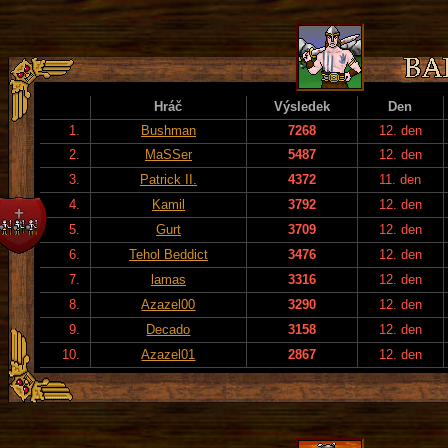
Hráč
Výsledek
Den
1.
Bushman
7268
12. den
2.
MaSSer
5487
12. den
3.
Patrick II.
4372
11. den
4.
Kamil
3792
12. den
5.
Gurt
3709
12. den
6.
Tehol Beddict
3476
12. den
7.
lamas
3316
12. den
8.
Azazel00
3290
12. den
9.
Decado
3158
12. den
10.
Azazel01
2867
12. den