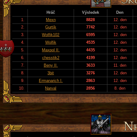
Hráč
Výsledek
Den
1.
Mexn
8828
12. den
2.
Gurtík
7742
12. den
3.
Wolfik102
6595
12. den
4.
Wolfik
4535
12. den
5.
Maxpol II.
4435
12. den
6.
chesstik2
4199
12. den
7.
Beny II.
3633
11. den
8.
3bit
3276
12. den
9.
Ermanarich I.
2863
12. den
10.
Narval
2856
8. den