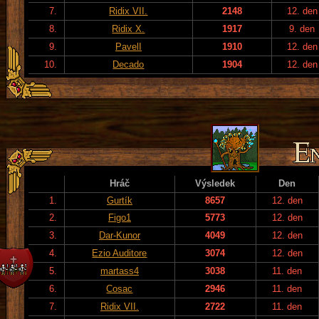
7.
Ridix VII.
2148
12. den
8.
Ridix X.
1917
9. den
9.
PavelI
1910
12. den
10.
Decado
1904
12. den
Hráč
Výsledek
Den
1.
Gurtík
8657
12. den
2.
Figo1
5773
12. den
3.
Dar-Kunor
4049
12. den
4.
Ezio Auditore
3074
12. den
5.
martass4
3038
11. den
6.
Cosac
2946
11. den
7.
Ridix VII.
2722
11. den