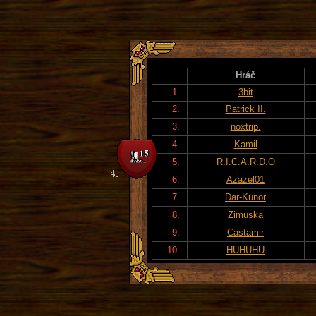
Hráč
1.
3bit
2.
Patrick II.
3.
noxtrip.
4.
Kamil
5.
R.I.C.A.R.D.O
6.
Azazel01
7.
Dar-Kunor
8.
Zimuska
9.
Castamir
10.
HUHUHU