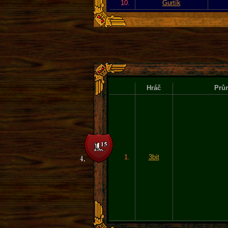
10.
Gurtík
Hráč
Prům
1.
3bit