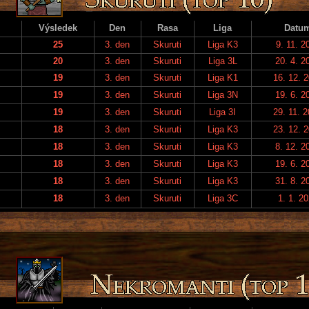
Výsledek
Den
Rasa
Liga
Datu
25
3. den
Skuruti
Liga K3
9. 11. 2
20
3. den
Skuruti
Liga 3L
20. 4. 2
19
3. den
Skuruti
Liga K1
16. 12. 
19
3. den
Skuruti
Liga 3N
19. 6. 2
19
3. den
Skuruti
Liga 3I
29. 11. 
18
3. den
Skuruti
Liga K3
23. 12. 
18
3. den
Skuruti
Liga K3
8. 12. 2
18
3. den
Skuruti
Liga K3
19. 6. 2
18
3. den
Skuruti
Liga K3
31. 8. 2
18
3. den
Skuruti
Liga 3C
1. 1. 2