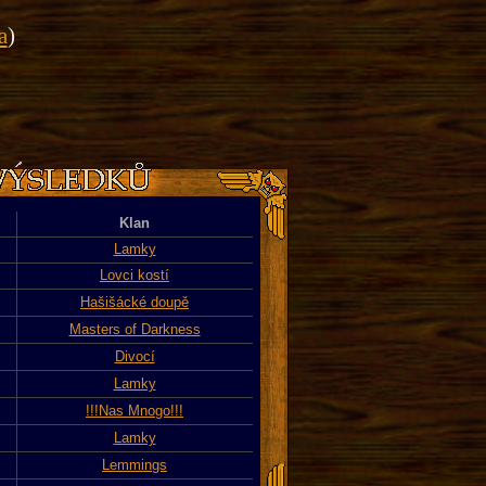
a
)
Klan
Lamky
Lovci kostí
Hašišácké doupě
Masters of Darkness
Divocí
Lamky
!!!Nas Mnogo!!!
Lamky
Lemmings