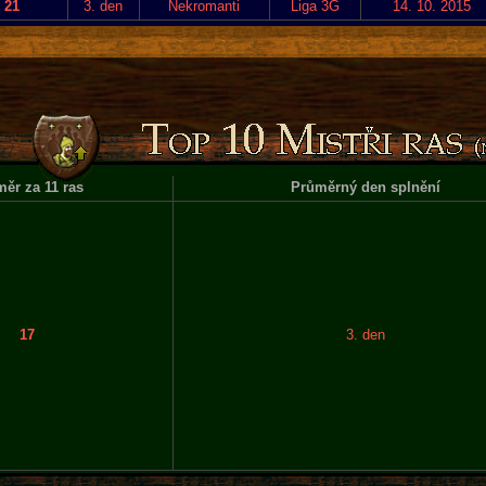
21
3. den
Nekromanti
Liga 3G
14. 10. 2015
ěr za 11 ras
Průměrný den splnění
17
3. den