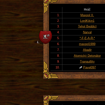
Hráč
1.
Maxpol II.
2.
LordKikin1
3.
Tehol Beddict
4.
Narval
5.
*-F-E-A-R-*
6.
maxpol1999
7.
Abadir
8.
Atomický Detonátor
9.
Tranquillity
10.
Pavel097