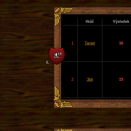
Hráč
Výsledek
1.
Target
16
2.
3bit
15