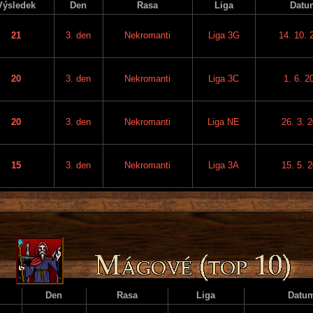
Výsledek
Den
Rasa
Liga
Datu
21
3. den
Nekromanti
Liga 3G
14. 10. 
20
3. den
Nekromanti
Liga 3C
1. 6. 2
20
3. den
Nekromanti
Liga NE
26. 3. 
15
3. den
Nekromanti
Liga 3A
15. 5. 
Den
Rasa
Liga
Datu