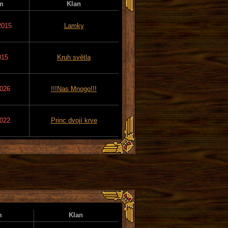
m
Klan
2015
Lamky
015
Kruh světla
2026
!!!Nas Mnogo!!!
2022
Princ dvojí krve
m
Klan