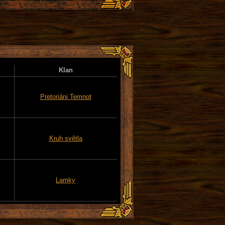
Klan
Pretoriáni Temnot
Kruh světla
Lamky