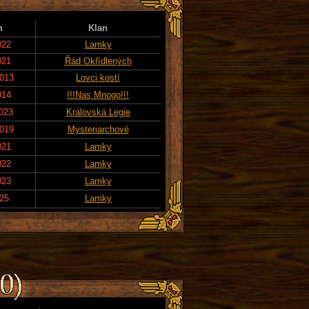
m
Klan
022
Lamky
021
Řád Okřídlených
2013
Lovci kostí
014
!!!Nas Mnogo!!!
2023
Královská Legie
2019
Mysteriarchové
021
Lamky
022
Lamky
023
Lamky
025
Lamky