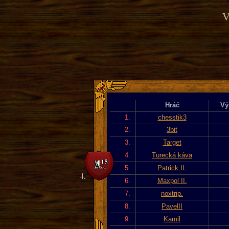
V
Hráč
Vý
1.
chesstik3
2.
3bit
3.
Target
4.
Turecká káva
5.
Patrick II.
6.
Maxpol II.
7.
noxtrip.
8.
PavelII
9.
Kamil