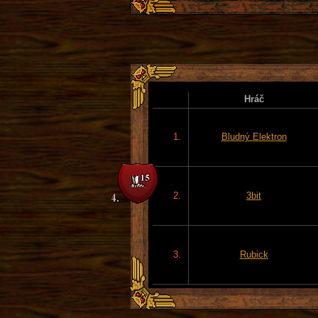
Hráč
1.
Bludný Elektron
2.
3bit
3.
Rubick