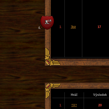
1.
3bit
17
Hráč
Výsledek
1.
†X†
20