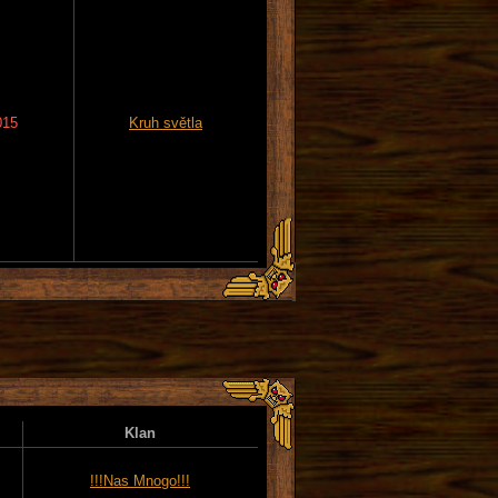
015
Kruh světla
Klan
!!!Nas Mnogo!!!