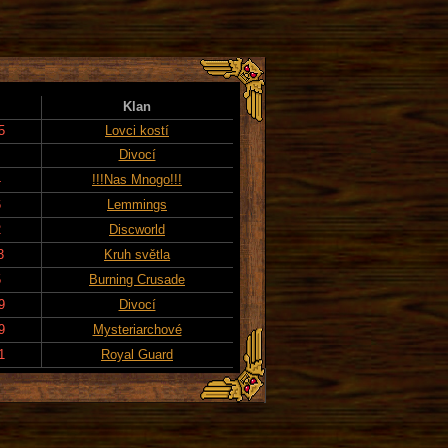
Klan
5
Lovci kostí
Divocí
4
!!!Nas Mnogo!!!
6
Lemmings
2
Discworld
3
Kruh světla
5
Burning Crusade
9
Divocí
9
Mysteriarchové
1
Royal Guard