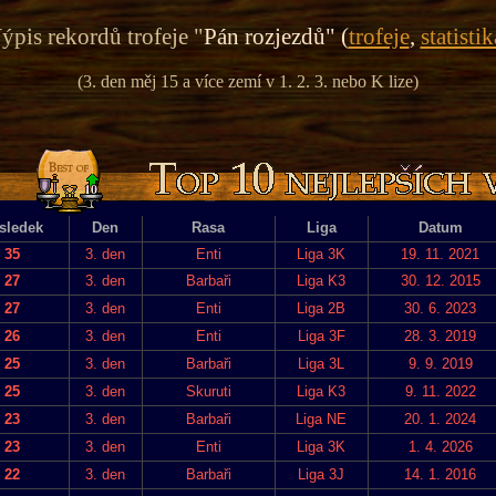
ýpis rekordů trofeje "
Pán rozjezdů" (
trofeje
,
statistik
(3. den měj 15 a více zemí v 1. 2. 3. nebo K lize)
sledek
Den
Rasa
Liga
Datum
35
3. den
Enti
Liga 3K
19. 11. 2021
27
3. den
Barbaři
Liga K3
30. 12. 2015
27
3. den
Enti
Liga 2B
30. 6. 2023
26
3. den
Enti
Liga 3F
28. 3. 2019
25
3. den
Barbaři
Liga 3L
9. 9. 2019
25
3. den
Skuruti
Liga K3
9. 11. 2022
23
3. den
Barbaři
Liga NE
20. 1. 2024
23
3. den
Enti
Liga 3K
1. 4. 2026
22
3. den
Barbaři
Liga 3J
14. 1. 2016