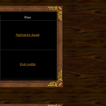
Klan
Hašišácké doupě
Kruh světla