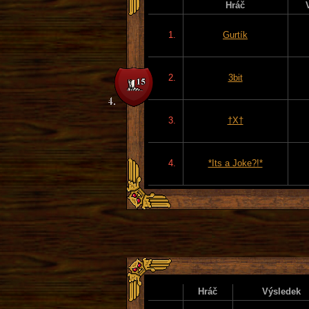
Hráč
1.
Gurtík
2.
3bit
3.
†X†
4.
*Its a Joke?!*
Hráč
Výsledek