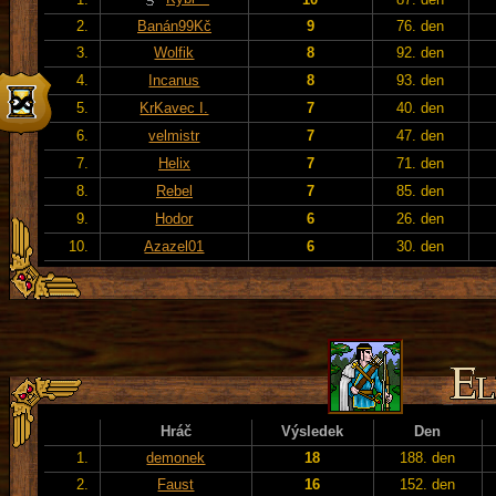
2.
Banán99Kč
9
76. den
3.
Wolfik
8
92. den
4.
Incanus
8
93. den
5.
KrKavec I.
7
40. den
6.
velmistr
7
47. den
7.
Helix
7
71. den
8.
Rebel
7
85. den
9.
Hodor
6
26. den
10.
Azazel01
6
30. den
Hráč
Výsledek
Den
1.
demonek
18
188. den
2.
Faust
16
152. den