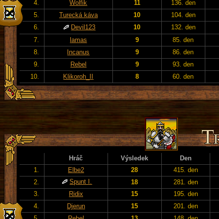
4.
Wolfik
11
136. den
5.
Turecká káva
10
104. den
6.
Devil123
10
132. den
7.
lamas
9
85. den
8.
Incanus
9
86. den
9.
Rebel
9
93. den
10.
Klikoroh_II
8
60. den
Hráč
Výsledek
Den
1.
Elbe2
28
415. den
Spunt I.
2.
18
281. den
3.
Ridix
15
195. den
4.
Djerun
15
201. den
5.
Rebel
13
148. den