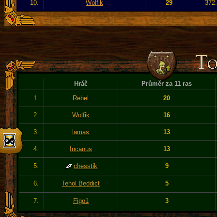
10.
Wolfik
29
372.
Hráč
Průměr za 11 ras
1.
Rebel
20
2.
Wolfik
16
3.
lamas
13
4.
Incanus
13
5.
chesstik
9
6.
Tehol Beddict
5
7.
Figo1
3