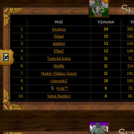
Hráč
Výsledek
D
1.
Incanus
24
355
2.
Rebel
15
165
3.
aladinn
13
124
4.
Elbe2
13
149
5.
Turecká káva
11
71.
6.
Wolfik
11
114
7.
Hodný Vládce Spunt
11
141
8.
chesstik2
10
100
9.
Kýbl™
9
73.
10.
Tehol Beddict
8
95.