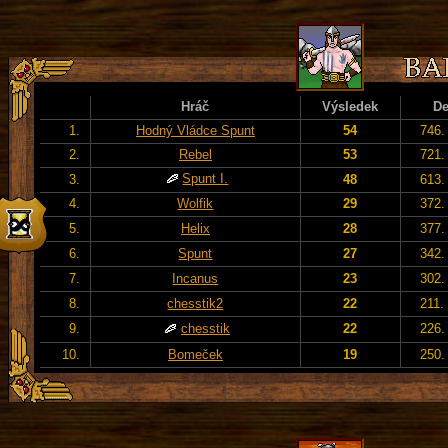
Hráč
Výsledek
D
1.
Hodný Vládce Spunt
54
746.
2.
Rebel
53
721.
Spunt I.
3.
48
613.
4.
Wolfik
29
372.
5.
Helix
28
377.
6.
Spunt
27
342.
7.
Incanus
23
302.
8.
chesstik2
22
211.
9.
chesstik
22
226.
10.
Bomeček
19
250.