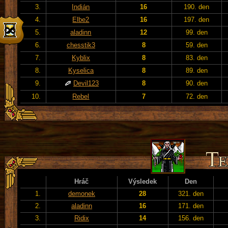
3.
Indián
16
190. den
4.
Elbe2
16
197. den
5.
aladinn
12
99. den
6.
chesstik3
8
59. den
7.
Kyblix
8
83. den
8.
Kyselica
8
89. den
9.
Devil123
8
90. den
10.
Rebel
7
72. den
Hráč
Výsledek
Den
1.
demonek
28
321. den
2.
aladinn
16
171. den
3.
Ridix
14
156. den