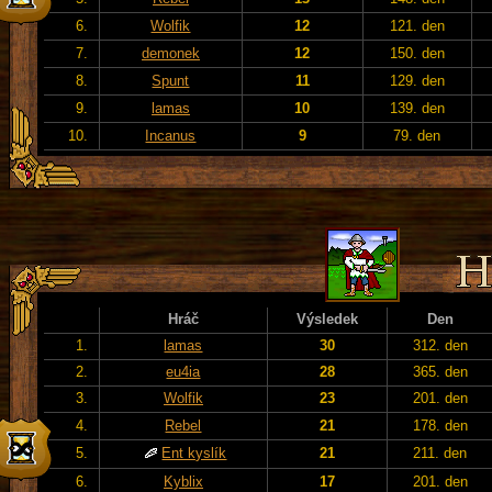
6.
Wolfik
12
121. den
7.
demonek
12
150. den
8.
Spunt
11
129. den
9.
lamas
10
139. den
10.
Incanus
9
79. den
Hráč
Výsledek
Den
1.
lamas
30
312. den
2.
eu4ia
28
365. den
3.
Wolfik
23
201. den
4.
Rebel
21
178. den
5.
Ent kyslík
21
211. den
6.
Kyblix
17
201. den