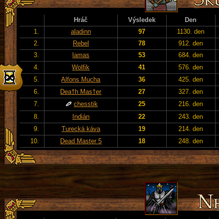
Hráč
Výsledek
Den
1.
aladinn
97
1130. den
2.
Rebel
78
912. den
3.
lamas
53
684. den
4.
Wolfik
41
576. den
5.
Alfons Mucha
36
425. den
6.
Dea†h Mas†er
27
327. den
7.
chesstik
25
216. den
8.
Indián
22
243. den
9.
Turecká káva
19
214. den
10.
Dead Master 5
18
248. den