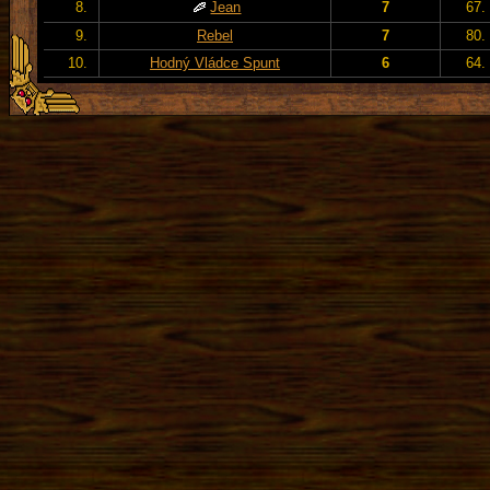
8.
Jean
7
67.
9.
Rebel
7
80.
10.
Hodný Vládce Spunt
6
64.