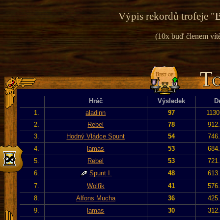
Výpis rekordů trofeje "
B
(10x buď členem vítě
Hráč
Výsledek
D
1.
aladinn
97
1130
2.
Rebel
78
912.
3.
Hodný Vládce Spunt
54
746.
4.
lamas
53
684.
5.
Rebel
53
721.
6.
Spunt I.
48
613.
7.
Wolfik
41
576.
8.
Alfons Mucha
36
425.
9.
lamas
30
312.