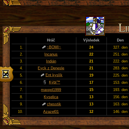
Hráč
Výsledek
Den
~BOMI~
1.
24
327. den
2.
Incanus
22
251. den
3.
Indián
21
222. den
4.
Eyck z Denesle
21
283. den
Ent kyslík
5.
19
225. den
Kýbl™
6.
17
153. den
7.
maxpol1999
15
193. den
8.
Kyselica
13
156. den
9.
chesstik
13
163. den
10.
Azazel01
12
146. den