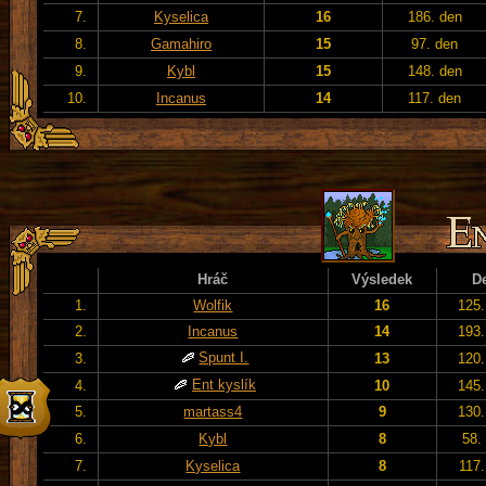
7.
Kyselica
16
186. den
8.
Gamahiro
15
97. den
9.
Kybl
15
148. den
10.
Incanus
14
117. den
Hráč
Výsledek
D
1.
Wolfik
16
125.
2.
Incanus
14
193.
Spunt I.
3.
13
120.
Ent kyslík
4.
10
145.
5.
martass4
9
130.
6.
Kybl
8
58.
7.
Kyselica
8
117.