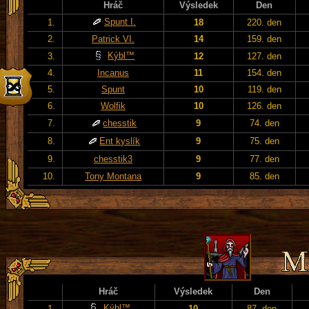
Hráč
Výsledek
Den
Spunt I.
1.
18
220. den
2.
Patrick VI.
14
159. den
Kýbl™
3.
12
127. den
4.
Incanus
11
154. den
5.
Spunt
10
119. den
6.
Wolfik
10
126. den
7.
chesstik
9
74. den
8.
Ent kyslík
9
75. den
9.
chesstik3
9
77. den
10.
Tony Montana
9
85. den
Hráč
Výsledek
Den
Kýbl™
1.
10
87. den