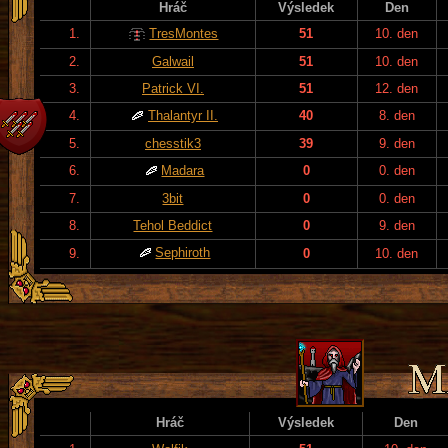
Hráč
Výsledek
Den
1.
TresMontes
51
10. den
2.
Galwail
51
10. den
3.
Patrick VI.
51
12. den
4.
Thalantyr II.
40
8. den
5.
chesstik3
39
9. den
6.
Madara
0
0. den
7.
3bit
0
0. den
8.
Tehol Beddict
0
9. den
Sephiroth
9.
0
10. den
Hráč
Výsledek
Den