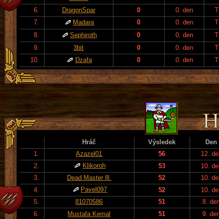
6.
DragonSpar
0
0. den
T
7.
Madara
0
0. den
T
8.
Sephiroth
0
0. den
T
9.
3bit
0
0. den
T
10.
Dzafa
0
0. den
T
Hráč
Výsledek
Den
1.
Azazel01
56
12. de
Klikoroh
2.
53
10. de
3.
Dead Master lll.
52
10. de
Pavel097
4.
52
10. de
5.
81070586
51
8. de
6.
Mustafa Kemal
51
9. de