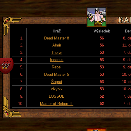
Hráč
Výsledek
De
1.
Dead Master 8
56
8. d
2.
Almir
56
11. d
3.
Therwi
53
7. d
4.
Incanus
53
9. d
5.
Rebel
53
9. d
6.
Dead Master 5
53
10. 
7.
Šagrat
53
10. 
8.
xKyblx
53
10. 
9.
LOSSOB
52
7. d
10.
Master of Reborn ll.
52
7. d