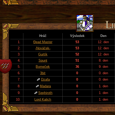
Hráč
Výsledek
Den
1.
Đead Master
53
12. den
2.
-Nováček-
53
12. den
3.
Gurtík
52
12. den
4.
Spunt
51
8. den
5.
Bomeček
36
9. den
6.
3bit
0
0. den
7.
Dzafa
0
0. den
8.
Madara
0
1. den
9.
Sephiroth
0
1. den
10.
Lord Kalich
0
1. den