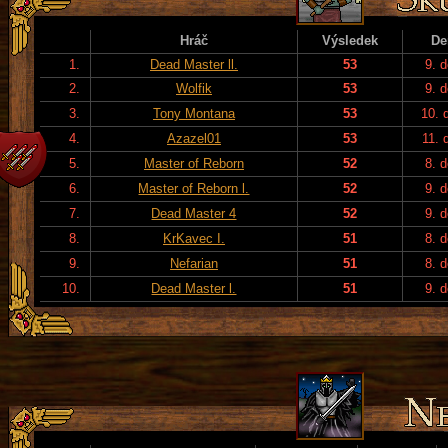
Hráč
Výsledek
De
1.
Dead Master ll.
53
9. 
2.
Wolfik
53
9. 
3.
Tony Montana
53
10. 
4.
Azazel01
53
11. 
5.
Master of Reborn
52
8. 
6.
Master of Reborn l.
52
9. 
7.
Dead Master 4
52
9. 
8.
KrKavec I.
51
8. 
9.
Nefarian
51
8. 
10.
Dead Master l.
51
9. 