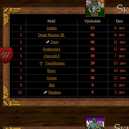
Hráč
Výsledek
Den
1.
Indián
53
8. den
2.
Dead Master llll.
40
8. den
Jean
3.
40
11. den
4.
Anatomie1
40
12. den
5.
chesstik3
39
7. den
6.
TresMontes
39
10. den
7.
Beny
39
10. den
8.
Grigor
36
12. den
9.
3bit
0
0. den
10.
Madara
0
3. den