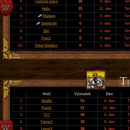
4.
Turecká káva
39
8. den
Te
5.
Helix
39
11. den
Te
6.
Madara
0
0. den
Te
7.
Sephiroth
0
0. den
Te
8.
3bit
0
0. den
Te
9.
Figo1
0
0. den
Te
10.
Tehol Beddict
0
1. den
Te
Hráč
Výsledek
Den
1.
Wolfik
53
9. den
T
2.
Kamil
51
10. den
T
3.
†X†
40
8. den
T
4.
Ferrer2
39
9. den
T
5.
Lomir5
36
9. den
T