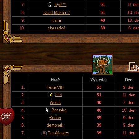
7.
Kýbl™
51
9. de
8.
Dead Master 2
51
10. de
9.
Kamil
40
10. de
10.
chesstik4
39
8. de
Hráč
Výsledek
Den
1.
FerrerVIII
53
9. den
Ufin
2.
51
11. den
3.
Wolfik
40
7. den
Beruska
4.
40
10. den
5.
Đarion
39
9. den
6.
demonek
39
9. den
7.
TresMontes
39
11. den