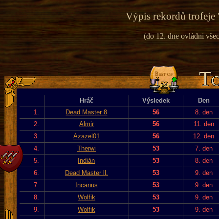
Výpis rekordů trofeje 
(do 12. dne ovládni vše
Hráč
Výsledek
Den
1.
Dead Master 8
56
8. den
2.
Almir
56
11. den
3.
Azazel01
56
12. den
4.
Therwi
53
7. den
5.
Indián
53
8. den
6.
Dead Master ll.
53
9. den
7.
Incanus
53
9. den
8.
Wolfik
53
9. den
9.
Wolfik
53
9. den