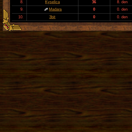
8.
Kyselica
36
8. den
9.
Madara
0
0. den
10.
3bit
0
0. den