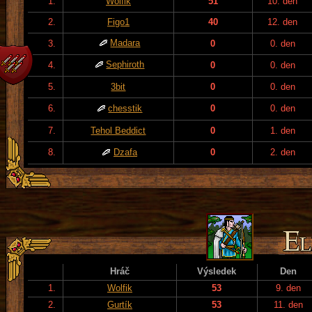
1.
Wolfik
51
10. den
2.
Figo1
40
12. den
Madara
3.
0
0. den
Sephiroth
4.
0
0. den
5.
3bit
0
0. den
6.
chesstik
0
0. den
7.
Tehol Beddict
0
1. den
8.
Dzafa
0
2. den
Hráč
Výsledek
Den
1.
Wolfik
53
9. den
2.
Gurtík
53
11. den