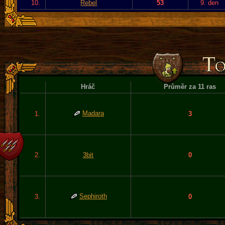
10.
Rebel
53
9. den
Hráč
Průměr za 11 ras
Madara
1.
3
2.
3bit
0
Sephiroth
3.
0