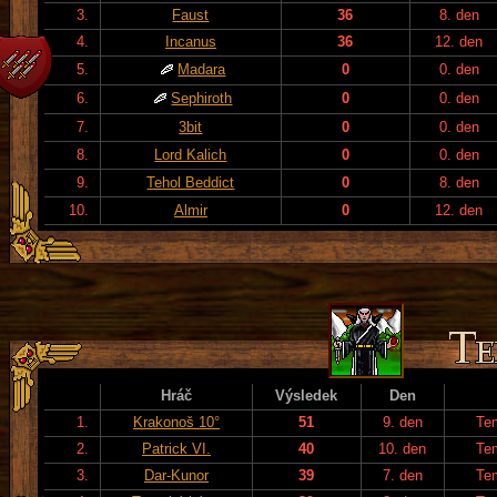
3.
Faust
36
8. den
4.
Incanus
36
12. den
5.
Madara
0
0. den
6.
Sephiroth
0
0. den
7.
3bit
0
0. den
8.
Lord Kalich
0
0. den
9.
Tehol Beddict
0
8. den
10.
Almir
0
12. den
Hráč
Výsledek
Den
1.
Krakonoš 10°
51
9. den
Te
2.
Patrick VI.
40
10. den
Te
3.
Dar-Kunor
39
7. den
Te