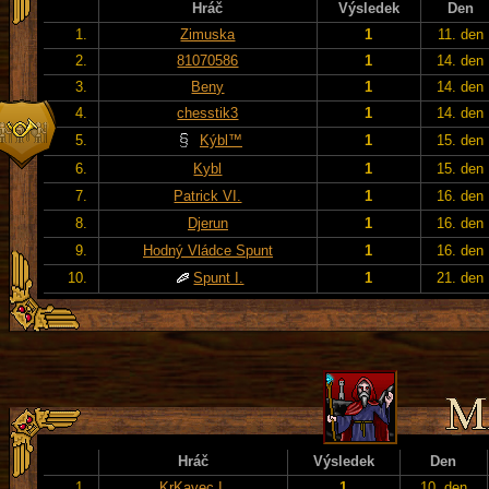
Hráč
Výsledek
Den
1.
Zimuska
1
11. den
2.
81070586
1
14. den
3.
Beny
1
14. den
4.
chesstik3
1
14. den
5.
Kýbl™
1
15. den
6.
Kybl
1
15. den
7.
Patrick VI.
1
16. den
8.
Djerun
1
16. den
9.
Hodný Vládce Spunt
1
16. den
10.
Spunt I.
1
21. den
Hráč
Výsledek
Den
1.
KrKavec I.
1
10. den