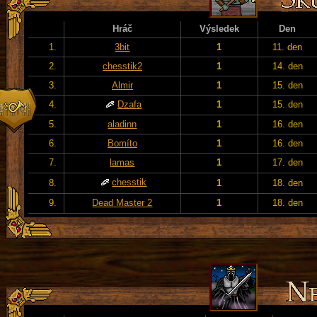
Hráč
Výsledek
Den
1.
3bit
1
11. den
2.
chesstik2
1
14. den
3.
Almir
1
15. den
4.
Dzafa
1
15. den
5.
aladinn
1
16. den
6.
Bomíto
1
16. den
7.
lamas
1
17. den
chesstik
8.
1
18. den
9.
Dead Master 2
1
18. den