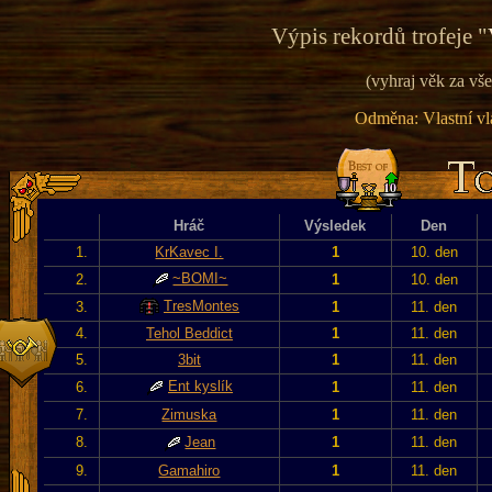
Výpis rekordů trofeje "
(vyhraj věk za vše
Odměna: Vlastní vla
Hráč
Výsledek
Den
1.
KrKavec I.
1
10. den
~BOMI~
2.
1
10. den
TresMontes
3.
1
11. den
4.
Tehol Beddict
1
11. den
5.
3bit
1
11. den
Ent kyslík
6.
1
11. den
7.
Zimuska
1
11. den
8.
Jean
1
11. den
9.
Gamahiro
1
11. den