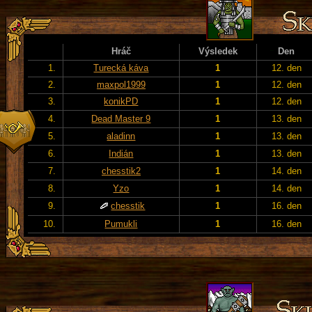
Hráč
Výsledek
Den
1.
Turecká káva
1
12. den
2.
maxpol1999
1
12. den
3.
konikPD
1
12. den
4.
Dead Master 9
1
13. den
5.
aladinn
1
13. den
6.
Indián
1
13. den
7.
chesstik2
1
14. den
8.
Yzo
1
14. den
9.
chesstik
1
16. den
10.
Pumukli
1
16. den