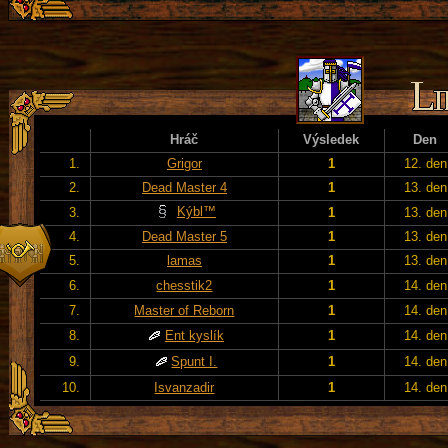
Hráč
Výsledek
Den
1.
Grigor
1
12. den
2.
Dead Master 4
1
13. den
Kýbl™
3.
1
13. den
4.
Dead Master 5
1
13. den
5.
lamas
1
13. den
6.
chesstik2
1
14. den
7.
Master of Reborn
1
14. den
8.
Ent kyslík
1
14. den
9.
Spunt I.
1
14. den
10.
Isvanzadir
1
14. den