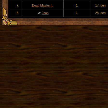
7.
Dead Master ll.
1
17. den
8.
Jean
1
28. den