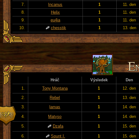
7.
Incanus
1
11. den
8.
Helix
1
11. den
9.
eu4ia
1
11. den
10.
chesstik
1
13. den
Hráč
Výsledek
Den
1.
Tony Montana
1
12. den
2.
Rebel
1
13. den
3.
lamas
1
14. den
4.
Matyso
1
14. den
5.
Dzafa
1
15. den
6.
Spunt I.
1
15. den