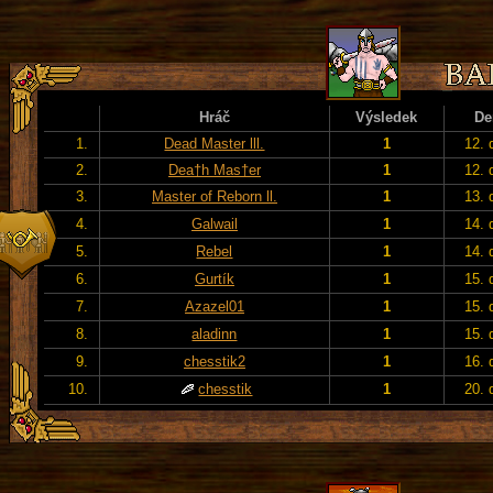
Hráč
Výsledek
De
1.
Dead Master lll.
1
12. 
2.
Dea†h Mas†er
1
12. 
3.
Master of Reborn ll.
1
13. 
4.
Galwail
1
14. 
5.
Rebel
1
14. 
6.
Gurtík
1
15. 
7.
Azazel01
1
15. 
8.
aladinn
1
15. 
9.
chesstik2
1
16. 
10.
chesstik
1
20. 