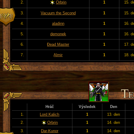
2.
Orbrin
1
15. d
3.
Vacuum the Second
1
15. d
4.
aladinn
1
16. d
5.
demonek
1
16. d
6.
Đead Master
1
17. d
7.
Almir
1
18. d
Hráč
Výsledek
Den
1.
Lord Kalich
1
13. den
2.
Orbrin
1
14. den
3.
Dar-Kunor
1
14. den