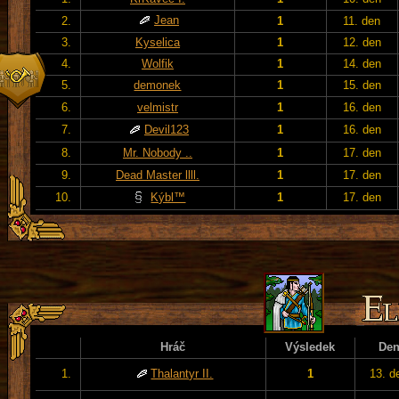
Jean
2.
1
11. den
3.
Kyselica
1
12. den
4.
Wolfik
1
14. den
5.
demonek
1
15. den
6.
velmistr
1
16. den
7.
Devil123
1
16. den
8.
Mr. Nobody ..
1
17. den
9.
Dead Master llll.
1
17. den
10.
Kýbl™
1
17. den
Hráč
Výsledek
De
1.
Thalantyr II.
1
13. d