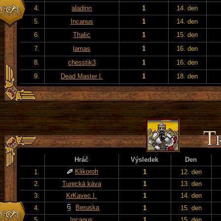
4.
aladinn
1
14. den
5.
Incanus
1
14. den
6.
Thalic
1
15. den
7.
lamas
1
16. den
8.
chesstik3
1
16. den
9.
Dead Master l.
1
18. den
Hráč
Výsledek
Den
Klikoroh
1.
1
12. den
2.
Turecká káva
1
13. den
3.
KrKavec I.
1
14. den
Beruska
4.
1
15. den
5.
Incanus
1
15. den