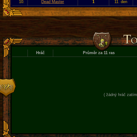
10.
Dead Master
1
11. den
Hráč
Průměr za 11 ras
( žádný hráč zatím