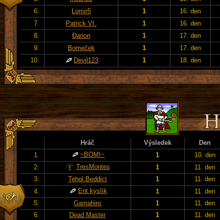
6.
Lomir5
1
16. den
7.
Patrick VI.
1
16. den
8.
Đarion
1
17. den
9.
Bomeček
1
17. den
10.
Devil123
1
18. den
Hráč
Výsledek
Den
~BOMI~
1.
1
10. den
TresMontes
2.
1
11. den
3.
Tehol Beddict
1
11. den
Ent kyslík
4.
1
11. den
5.
Gamahiro
1
11. den
6.
Dead Master
1
11. den