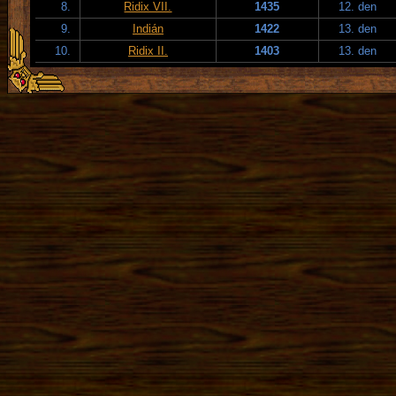
8.
Ridix VII.
1435
12. den
9.
Indián
1422
13. den
10.
Ridix II.
1403
13. den