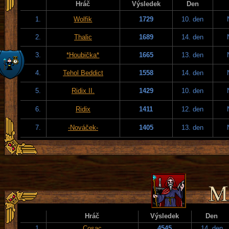
Hráč
Výsledek
Den
1.
Wolfik
1729
10. den
2.
Thalic
1689
14. den
3.
*Houbička*
1665
13. den
4.
Tehol Beddict
1558
14. den
5.
Ridix II.
1429
10. den
6.
Ridix
1411
12. den
7.
-Nováček-
1405
13. den
Hráč
Výsledek
Den
1.
Cosac
4545
14. den