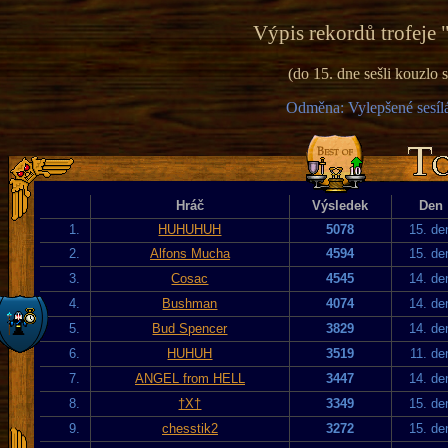
Výpis rekordů trofeje 
(do 15. dne sešli kouzlo
Odměna: Vylepšené sesílá
Hráč
Výsledek
Den
1.
HUHUHUH
5078
15. de
2.
Alfons Mucha
4594
15. de
3.
Cosac
4545
14. de
4.
Bushman
4074
14. de
5.
Bud Spencer
3829
14. de
6.
HUHUH
3519
11. de
7.
ANGEL from HELL
3447
14. de
8.
†X†
3349
15. de
9.
chesstik2
3272
15. de