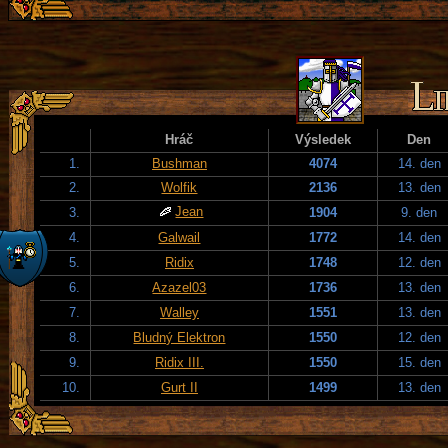
Hráč
Výsledek
Den
1.
Bushman
4074
14. den
2.
Wolfik
2136
13. den
Jean
3.
1904
9. den
4.
Galwail
1772
14. den
5.
Ridix
1748
12. den
6.
Azazel03
1736
13. den
7.
Walley
1551
13. den
8.
Bludný Elektron
1550
12. den
9.
Ridix III.
1550
15. den
10.
Gurt II
1499
13. den