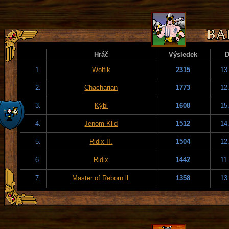
Hráč
Výsledek
1.
Wolfik
2315
13
2.
Chacharian
1773
12
3.
Kýbl
1608
15
4.
Jenom Klid
1512
14
5.
Ridix II.
1504
12
6.
Ridix
1442
11
7.
Master of Reborn ll.
1358
13