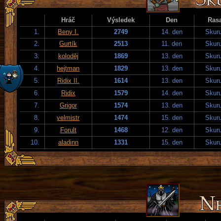
Hráč
Výsledek
Den
Ras
1.
Beny I.
2749
14. den
Skuru
2.
Gurtík
2513
11. den
Skuru
3.
koloděj
1869
13. den
Skuru
4.
hejtman
1829
13. den
Skuru
5.
Ridix II.
1614
13. den
Skuru
6.
Ridix
1579
14. den
Skuru
7.
Grigor
1574
13. den
Skuru
8.
velmistr
1474
15. den
Skuru
9.
Forult
1468
12. den
Skuru
10.
aladinn
1331
15. den
Skuru