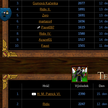
3.
Gumová Kačenka
2077
12. de
4.
Ridix II.
1891
13. de
5.
Zero
1691
13. de
6.
martass4
1656
14. de
7.
Pavel097
1615
14. de
8.
Ridix IV.
1580
10. de
9.
Azazel01
1517
14. de
10.
Faust
1501
11. de
Hráč
Výsledek
Den
1.
H. M. Patrick VI.
2390
15. den
2.
Ridix
2247
12. den