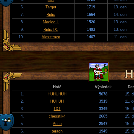
6.
Target
1719
13. den
7.
Ridix
1664
14. den
8.
Magico I.
1526
13. den
9.
Ridix IX.
1493
13. den
10.
Alexstraza
1467
11. den
Hráč
Výsledek
De
1.
HUHUHUH
5078
15. 
2.
HUHUH
3519
11. 
3.
†X†
3349
15. 
4.
chesstik4
2665
15. 
5.
PoLo
2547
15. 
6.
terach
1949
15. 