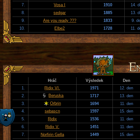
7.
Vosa I
1910
14. 
8.
sedgar
1885
13. 
9.
Are you ready ???
1833
9. d
10.
Elbe2
1728
11. 
Hráč
Výsledek
Den
1.
Ridix VI.
1971
12. den
Beruska
2.
1717
13. den
Orbrin
3.
1694
11. den
4.
sebascn
1597
15. den
5.
Ridix
1536
11. den
6.
Ridix V.
1451
11. den
7.
Norfirin Gella
1449
15. den