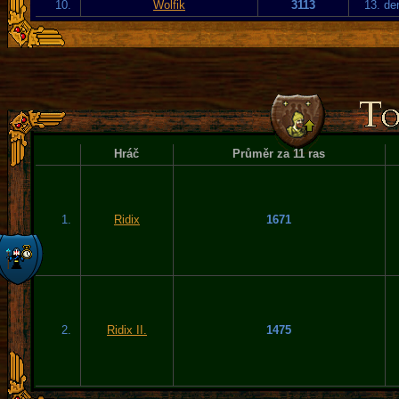
10.
Wolfik
3113
13. de
Hráč
Průměr za 11 ras
1.
Ridix
1671
2.
Ridix II.
1475