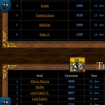
3.
Kragh
1669
13. den
4.
Turecká káva
1618
12. den
5.
MaSSer
1400
15. den
6.
Ridix II.
1359
14. den
Hráč
Výsledek
Den
1.
Alfons Mucha
4594
15. den
2.
Wolfik
3113
13. den
3.
Lord Kalich II.
2857
11. den
4.
Lord Kalich
2069
8. den
5.
3bit
1721
11. den