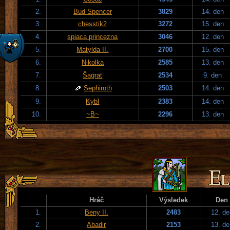
2.
Bud Spencer
3829
14. den
3.
chesstik2
3272
15. den
4.
spiaca princezna
3046
12. den
5.
Matylda II.
2700
15. den
6.
Nikolka
2585
13. den
7.
Šagrat
2534
9. den
8.
Sephiroth
2503
14. den
9.
Kybl
2383
14. den
10.
~B~
2296
13. den
Hráč
Výsledek
Den
1.
Beny II.
2483
12. de
2.
Abadir
2153
13. de