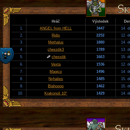
Hráč
Výsledek
De
1.
ANGEL from HELL
3447
14. 
2.
Ridix
2252
12. 
3.
Methalus
1880
14. 
4.
chesstik3
1789
13. 
5.
chesstik
1663
15. 
6.
Vexta
1536
12. 
7.
Magico
1496
14. 
8.
Nyhalies
1485
15. 
9.
Blahoooo
1462
15. 
10.
Krakonoš 10°
1429
14. 