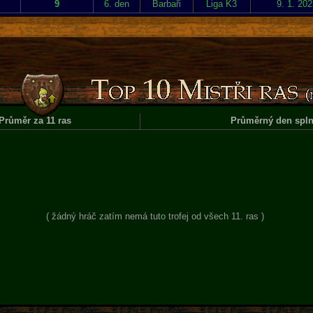
9
6. den
Barbaři
Liga K3
9. 1. 20
Průměr za 11 ras
Průměrný den spln
( žádný hráč zatím nemá tuto trofej od všech 11. ras )