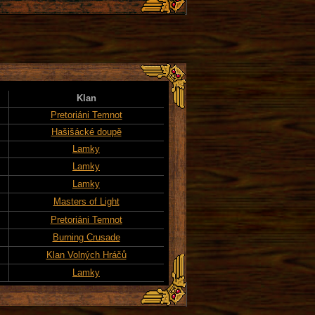
Klan
Pretoriáni Temnot
Hašišácké doupě
Lamky
Lamky
Lamky
Masters of Light
Pretoriáni Temnot
Burning Crusade
Klan Volných Hráčů
Lamky