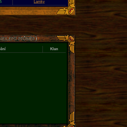
25
Lamky
ění
Klan