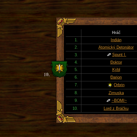
Hráč
1.
Indián
2.
Atomický Detonátor
Spunt I.
3.
4.
Đoktor
5.
Kýbl
6.
Đarion
7.
Orbrin
8.
Zimuska
9.
~BOMI~
10.
Lord z Bráčku