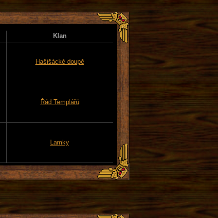
Klan
Hašišácké doupě
Řád Templářů
Lamky