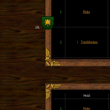
1.
Ridix
TresMontes
2.
Hráč
1.
Ridix