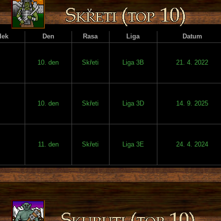
dek
Den
Rasa
Liga
Datum
10. den
Skřeti
Liga 3B
21. 4. 2022
10. den
Skřeti
Liga 3D
14. 9. 2025
11. den
Skřeti
Liga 3E
24. 4. 2024