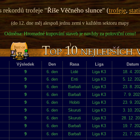
 rekordů trofeje "
Říše Věčného slunce" (
trofeje
,
stat
(do 12. dne měj alespoň jednu zemi v každém sektoru mapy
Odměna: Hromadné kupování staveb je navždy za poloviční cenu!
)
Výsledek
Den
Rasa
Liga
Datum
9
6. den
Lidé
Liga K3
18. 4. 20
9
6. den
Enti
Liga K3
5. 12. 20
9
6. den
Barbaři
Liga K3
23. 8. 20
9
6. den
Barbaři
Liga K3
7. 9. 20
9
6. den
Hobiti
Liga K3
23. 9. 20
9
6. den
Skuruti
Liga K3
3. 10. 20
9
6. den
Skuruti
Liga K3
28. 12. 2
9
6. den
Barbaři
Liga K3
19. 7. 20
9
6. den
Barbaři
Liga K3
21. 7. 20