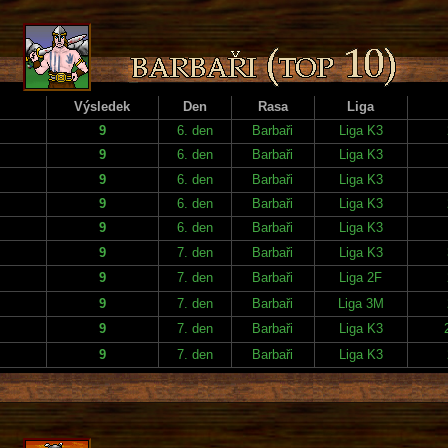
Výsledek
Den
Rasa
Liga
9
6. den
Barbaři
Liga K3
9
6. den
Barbaři
Liga K3
9
6. den
Barbaři
Liga K3
9
6. den
Barbaři
Liga K3
9
6. den
Barbaři
Liga K3
9
7. den
Barbaři
Liga K3
9
7. den
Barbaři
Liga 2F
9
7. den
Barbaři
Liga 3M
9
7. den
Barbaři
Liga K3
9
7. den
Barbaři
Liga K3