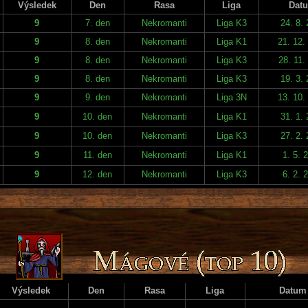
Výsledek
Den
Rasa
Liga
Dat
9
7. den
Nekromanti
Liga K3
24. 8.
9
8. den
Nekromanti
Liga K1
21. 12.
9
8. den
Nekromanti
Liga K3
28. 11.
9
8. den
Nekromanti
Liga K3
19. 3.
9
9. den
Nekromanti
Liga 3N
13. 10.
9
10. den
Nekromanti
Liga K1
31. 1.
9
10. den
Nekromanti
Liga K3
27. 2.
9
11. den
Nekromanti
Liga K1
1. 5. 
9
12. den
Nekromanti
Liga K3
6. 2. 
Výsledek
Den
Rasa
Liga
Datum