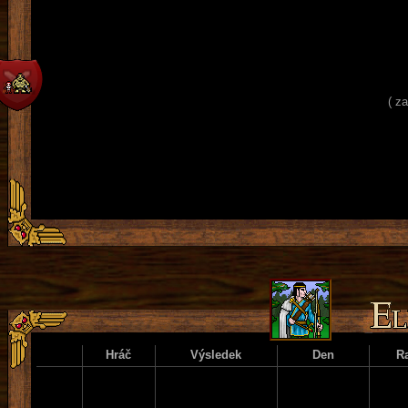
( z
Hráč
Výsledek
Den
R