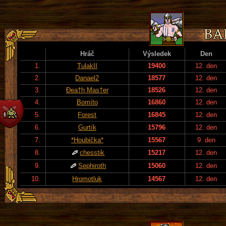
Hráč
Výsledek
Den
1.
TulakII
19400
12. den
2.
Danael2
18577
12. den
3.
Đea†h Mas†er
18526
12. den
4.
Bomíto
16860
12. den
5.
Forest
16845
12. den
6.
Gurtík
15796
12. den
7.
*Houbička*
15567
9. den
8.
chesstik
15217
12. den
9.
Sephiroth
15060
12. den
10.
Hromotluk
14567
12. den