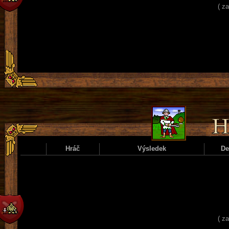
( z
Hráč
Výsledek
D
( z