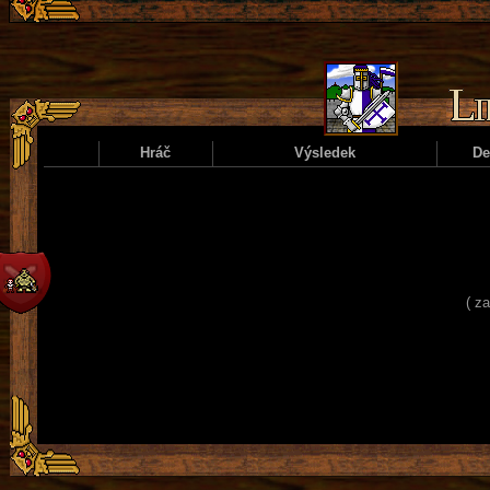
Hráč
Výsledek
D
( z