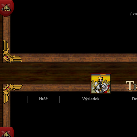
( z
Hráč
Výsledek
D