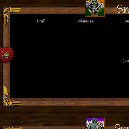
Hráč
Výsledek
D
( z