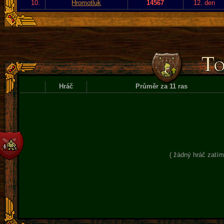
10.
Hromotluk
14567
12. den
Hráč
Průměr za 11 ras
( žádný hráč zatím