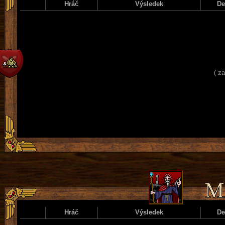
Hráč
Výsledek
D
( z
Hráč
Výsledek
D