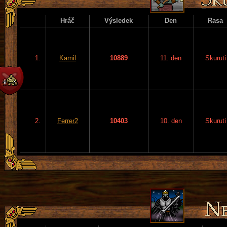
Hráč
Výsledek
Den
Rasa
1.
Kamil
10889
11. den
Skuruti
2.
Ferrer2
10403
10. den
Skuruti