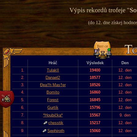
Výpis rekordů trofeje "
So
(do 12. dne získej hodnos
Hráč
Výsledek
Den
1.
TulakII
19400
12. den
2.
Danael2
18577
12. den
3.
Đea†h Mas†er
18526
12. den
4.
Bomíto
16860
12. den
5.
Forest
16845
12. den
6.
Gurtík
15796
12. den
7.
*Houbička*
15567
9. den
8.
chesstik
15217
12. den
9.
Sephiroth
15060
12. den