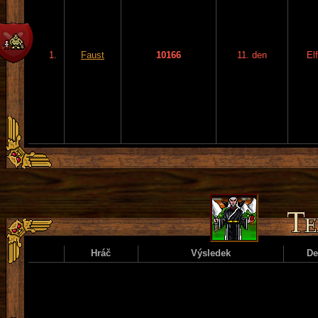
1.
Faust
10166
11. den
El
Hráč
Výsledek
D