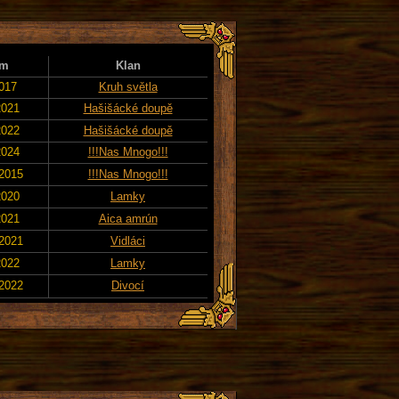
um
Klan
2017
Kruh světla
2021
Hašišácké doupě
2022
Hašišácké doupě
2024
!!!Nas Mnogo!!!
 2015
!!!Nas Mnogo!!!
2020
Lamky
2021
Aica amrún
 2021
Vidláci
2022
Lamky
 2022
Divocí