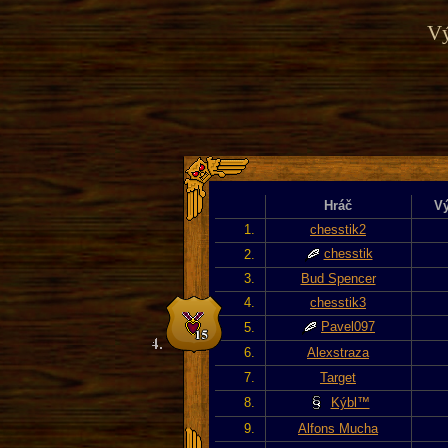
Vý
Hráč
Vý
1.
chesstik2
chesstik
2.
3.
Bud Spencer
4.
chesstik3
Pavel097
5.
6.
Alexstraza
7.
Target
8.
Kýbl™
9.
Alfons Mucha