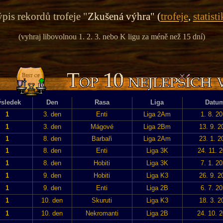
pis rekordů trofeje "
Zkušená výhra" (
trofeje
,
statisti
(vyhraj libovolnou 1. 2. 3. nebo K ligu za méně než 15 dní)
sledek
Den
Rasa
Liga
Datu
1
3. den
Enti
Liga 2Am
1. 8. 2
1
3. den
Mágové
Liga 2Bm
13. 9. 2
1
8. den
Barbaři
Liga 2Am
23. 1. 2
1
8. den
Enti
Liga 3K
24. 11. 
1
8. den
Hobiti
Liga 3K
7. 1. 2
1
9. den
Hobiti
Liga K3
26. 9. 2
1
9. den
Enti
Liga 2B
6. 7. 2
1
10. den
Skuruti
Liga K3
18. 3. 2
1
10. den
Nekromanti
Liga 2B
24. 10. 