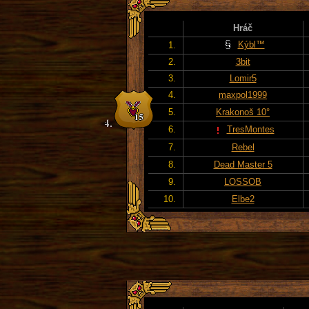
Hráč
Kýbl™
1.
2.
3bit
3.
Lomir5
4.
maxpol1999
5.
Krakonoš 10°
6.
TresMontes
7.
Rebel
8.
Dead Master 5
9.
LOSSOB
10.
Elbe2