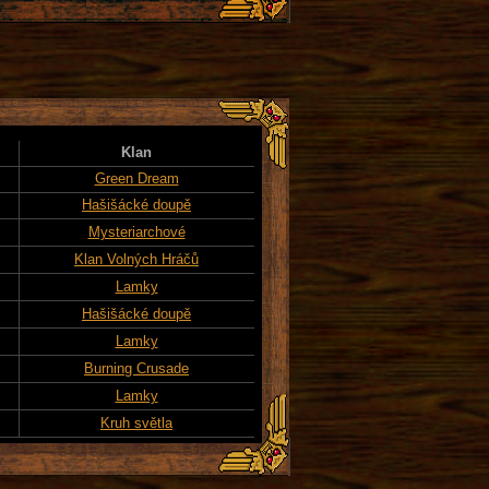
Klan
Green Dream
Hašišácké doupě
Mysteriarchové
Klan Volných Hráčů
Lamky
Hašišácké doupě
Lamky
Burning Crusade
Lamky
Kruh světla