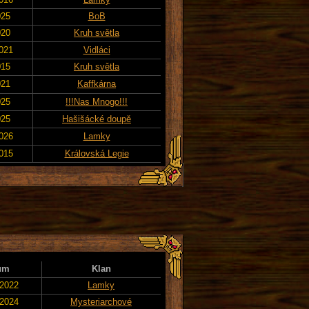
025
BoB
020
Kruh světla
2021
Vidláci
015
Kruh světla
021
Kaffkárna
025
!!!Nas Mnogo!!!
025
Hašišácké doupě
2026
Lamky
2015
Královská Legie
um
Klan
 2022
Lamky
 2024
Mysteriarchové