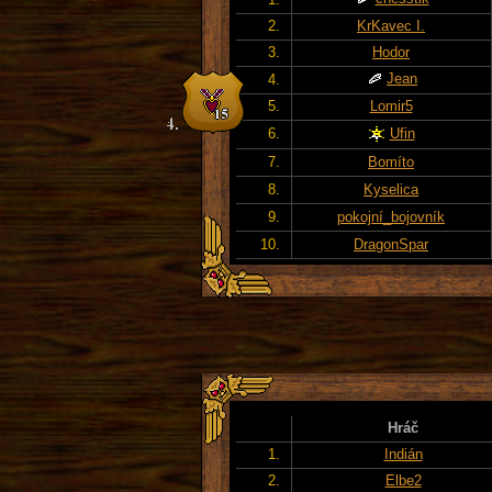
2.
KrKavec I.
3.
Hodor
Jean
4.
5.
Lomir5
6.
Ufin
7.
Bomíto
8.
Kyselica
9.
pokojní_bojovník
10.
DragonSpar
Hráč
1.
Indián
2.
Elbe2