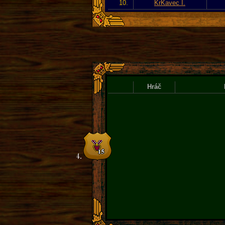
10.
KrKavec I.
Hráč