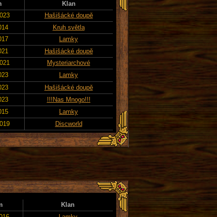
m
Klan
2023
Hašišácké doupě
014
Kruh světla
017
Lamky
021
Hašišácké doupě
2021
Mysteriarchové
023
Lamky
023
Hašišácké doupě
023
!!!Nas Mnogo!!!
015
Lamky
2019
Discworld
m
Klan
2016
Lamky