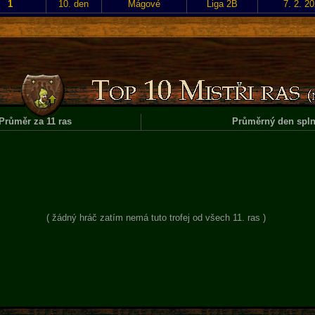
1
10. den
Mágové
Liga 2B
7. 2. 2
Průměr za 11 ras
Průměrný den spln
( žádný hráč zatím nemá tuto trofej od všech 11. ras )