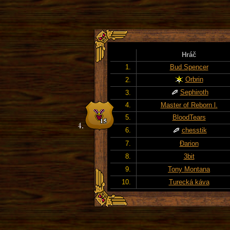
Hráč
1.
Bud Spencer
Orbrin
2.
Sephiroth
3.
4.
Master of Reborn l.
5.
BloodTears
6.
chesstik
7.
Đarion
8.
3bit
9.
Tony Montana
10.
Turecká káva