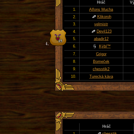
Hráč
Vý
1.
Alfons Mucha
Klikoroh
2.
3.
velmistr
Devil123
4.
5.
abadir12
6.
Kýbl™
7.
Grigor
8.
Bomeček
9.
chesstik2
10.
Turecká káva
Hráč
chesstik
1.