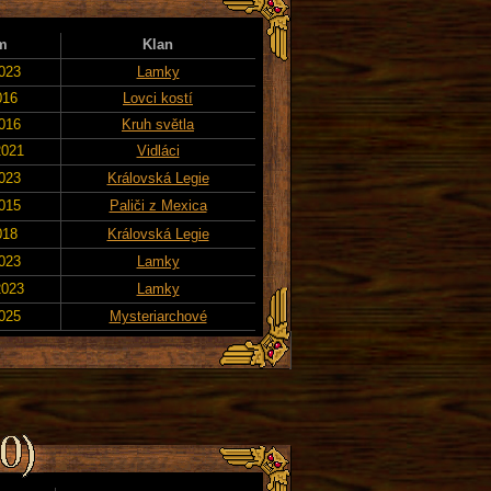
m
Klan
2023
Lamky
016
Lovci kostí
2016
Kruh světla
2021
Vidláci
2023
Královská Legie
2015
Paliči z Mexica
018
Královská Legie
2023
Lamky
2023
Lamky
2025
Mysteriarchové