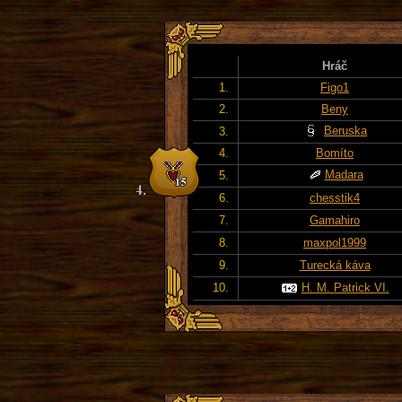
Hráč
1.
Figo1
2.
Beny
Beruska
3.
4.
Bomíto
Madara
5.
6.
chesstik4
7.
Gamahiro
8.
maxpol1999
9.
Turecká káva
10.
H. M. Patrick VI.