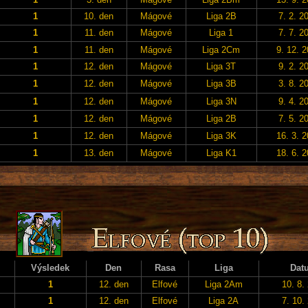
1
10. den
Mágové
Liga 2B
7. 2. 2
1
11. den
Mágové
Liga 1
7. 7. 2
1
11. den
Mágové
Liga 2Cm
9. 12. 
1
12. den
Mágové
Liga 3T
9. 2. 2
1
12. den
Mágové
Liga 3B
3. 8. 2
1
12. den
Mágové
Liga 3N
9. 4. 2
1
12. den
Mágové
Liga 2B
7. 5. 2
1
12. den
Mágové
Liga 3K
16. 3. 
1
13. den
Mágové
Liga K1
18. 6. 
Výsledek
Den
Rasa
Liga
Dat
1
12. den
Elfové
Liga 2Am
10. 8.
1
12. den
Elfové
Liga 2A
7. 10.