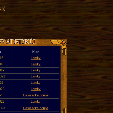
ka
)
m
Klan
016
Lamky
016
Lamky
019
Lamky
2021
Lamky
026
Lamky
022
Lamky
023
Hašišácké doupě
023
Lamky
2023
Hašišácké doupě