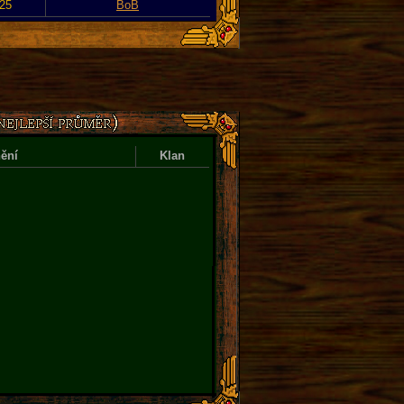
025
BoB
ění
Klan