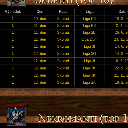
Výsledek
Den
Rasa
Liga
Datu
1
10. den
Skuruti
Liga K3
18. 3. 
1
11. den
Skuruti
Liga K3
2. 4. 2
1
11. den
Skuruti
Liga 2B
26. 6. 
1
11. den
Skuruti
Liga 2Cm
23. 11. 
1
11. den
Skuruti
Liga 3I
14. 6. 
1
12. den
Skuruti
Liga 3Q
14. 2. 
1
12. den
Skuruti
Liga 3I
8. 3. 2
1
12. den
Skuruti
Liga 3K
22. 9. 
1
12. den
Skuruti
Liga 3K
21. 11. 
1
12. den
Skuruti
Liga 2A
19. 2. 