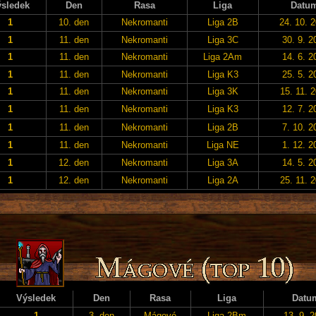
sledek
Den
Rasa
Liga
Datu
1
10. den
Nekromanti
Liga 2B
24. 10. 
1
11. den
Nekromanti
Liga 3C
30. 9. 2
1
11. den
Nekromanti
Liga 2Am
14. 6. 2
1
11. den
Nekromanti
Liga K3
25. 5. 2
1
11. den
Nekromanti
Liga 3K
15. 11. 
1
11. den
Nekromanti
Liga K3
12. 7. 2
1
11. den
Nekromanti
Liga 2B
7. 10. 2
1
11. den
Nekromanti
Liga NE
1. 12. 2
1
12. den
Nekromanti
Liga 3A
14. 5. 2
1
12. den
Nekromanti
Liga 2A
25. 11. 
Výsledek
Den
Rasa
Liga
Datu
1
3. den
Mágové
Liga 2Bm
13. 9. 