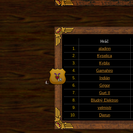
Hráč
1.
aladinn
2.
Kyselica
3.
Kyblix
4.
Gamahiro
5.
Indián
6.
Grigor
7.
Gurt II
8.
Bludný Elektron
9.
velmistr
10.
Djerun