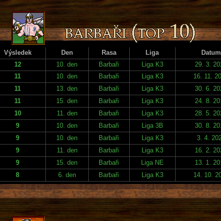
Výsledek
Den
Rasa
Liga
Datum
12
10. den
Barbaři
Liga K3
29. 3. 2
11
10. den
Barbaři
Liga K3
16. 11. 2
11
13. den
Barbaři
Liga K3
30. 6. 2
11
15. den
Barbaři
Liga K3
24. 8. 2
10
11. den
Barbaři
Liga K3
28. 5. 2
9
10. den
Barbaři
Liga 3B
30. 8. 2
9
10. den
Barbaři
Liga K3
3. 4. 20
9
11. den
Barbaři
Liga K3
16. 2. 2
9
15. den
Barbaři
Liga NE
13. 1. 2
8
6. den
Barbaři
Liga K3
14. 10. 2