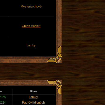
Mysteriarchové
Green Hobbitt
Lamky
m
Klan
2025
Lamky
2024
Řád Okřídlených