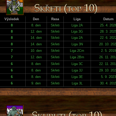
Výsledek
Den
Rasa
Liga
Datum
8
8. den
Skřeti
Liga 2A
25. 4. 202
8
12. den
Skřeti
Liga 3G
28. 3. 202
8
14. den
Skřeti
Liga 2A
22. 6. 202
8
14. den
Skřeti
Liga 3N
20. 10. 20
7
10. den
Skřeti
Liga 2Cm
2. 5. 2019
7
12. den
Skřeti
Liga 2Bm
26. 11. 20
6
8. den
Skřeti
Liga 3C
22. 11. 20
6
8. den
Skřeti
Liga 3J
29. 10. 20
6
8. den
Skřeti
Liga 3E
5. 9. 2023
6
9. den
Skřeti
Liga 3L
30. 4. 201