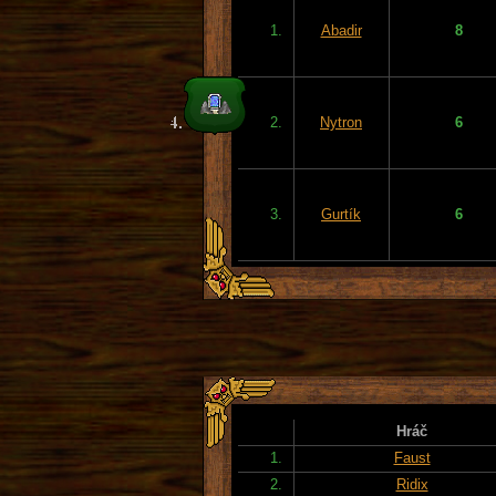
1.
Abadir
8
2.
Nytron
6
3.
Gurtík
6
Hráč
1.
Faust
2.
Ridix