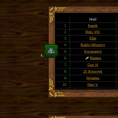
Hráč
1.
Kaprik
2.
Ridix VIII.
3.
Elbe
4.
Bublín Milostivý
5.
Ermanarich
6.
Madara
7.
Gurt III
8.
Zlí Bojovnýk
9.
Nyhalies
10.
Náin V.