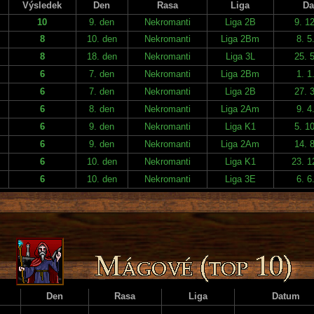
Výsledek
Den
Rasa
Liga
Da
10
9. den
Nekromanti
Liga 2B
9. 1
8
10. den
Nekromanti
Liga 2Bm
8. 5
8
18. den
Nekromanti
Liga 3L
25. 
6
7. den
Nekromanti
Liga 2Bm
1. 1
6
7. den
Nekromanti
Liga 2B
27. 
6
8. den
Nekromanti
Liga 2Am
9. 4
6
9. den
Nekromanti
Liga K1
5. 1
6
9. den
Nekromanti
Liga 2Am
14. 
6
10. den
Nekromanti
Liga K1
23. 1
6
10. den
Nekromanti
Liga 3E
6. 6
Den
Rasa
Liga
Datum