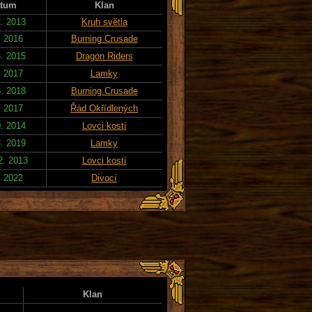
tum
Klan
2. 2013
Kruh světla
. 2016
Burning Crusade
5. 2015
Dragon Riders
. 2017
Lamky
3. 2018
Burning Crusade
. 2017
Řád Okřídlených
0. 2014
Lovci kostí
8. 2019
Lamky
2. 2013
Lovci kostí
. 2022
Divocí
Klan