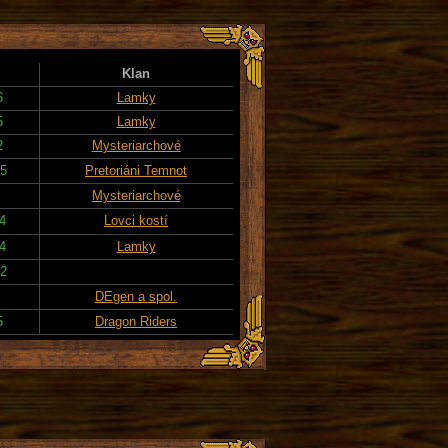
Klan
6
Lamky
5
Lamky
2
Mysteriarchové
25
Pretoriáni Temnot
Mysteriarchové
14
Lovci kostí
14
Lamky
22
DEgen a spol.
5
Dragon Riders