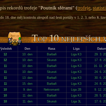
is rekordů trofeje "
Poutník sférami" (
trofeje
,
statist
(do 18. dne měj kontrolu alespoň nad šesti portály v 1. 2. 3. nebo K lize
Výsledek
Den
Rasa
Liga
Datu
12
10. den
Barbaři
Liga K3
29. 3. 2
12
10. den
Skuruti
Liga K3
17. 8. 2
11
10. den
Barbaři
Liga K3
16. 11. 
11
10. den
Skuruti
Liga K3
24. 6. 2
11
13. den
Barbaři
Liga K3
30. 6. 2
11
15. den
Barbaři
Liga K3
24. 8. 2
10
9. den
Nekromanti
Liga 2B
9. 12. 2
10
11. den
Barbaři
Liga K3
28. 5. 2
10
11. den
Skuruti
Liga 3L
17. 6. 2