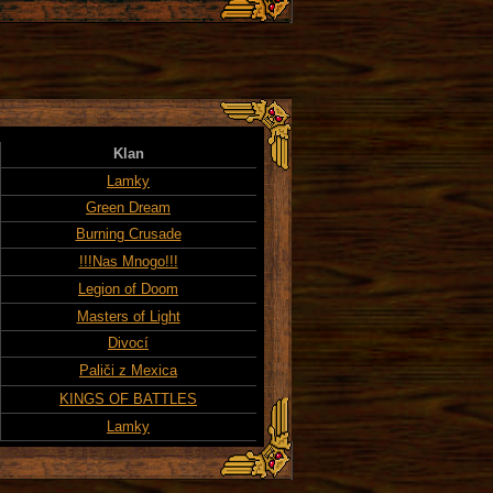
Klan
Lamky
Green Dream
Burning Crusade
!!!Nas Mnogo!!!
Legion of Doom
Masters of Light
Divocí
Paliči z Mexica
KINGS OF BATTLES
Lamky