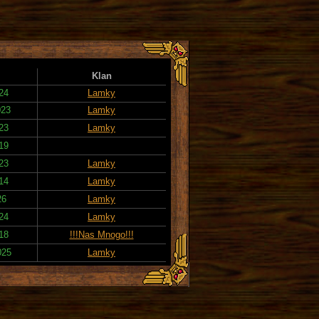
Klan
024
Lamky
023
Lamky
023
Lamky
019
023
Lamky
014
Lamky
26
Lamky
024
Lamky
018
!!!Nas Mnogo!!!
025
Lamky