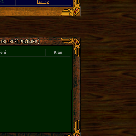
024
Lamky
ění
Klan