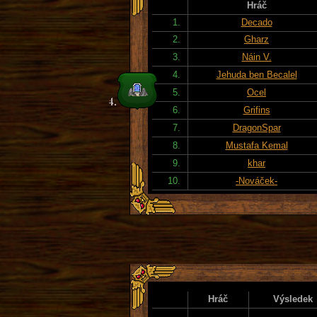
Hráč
1.
Decado
2.
Gharz
3.
Náin V.
4.
Jehuda ben Becalel
5.
Ocel
6.
Grifins
7.
DragonSpar
8.
Mustafa Kemal
9.
khar
10.
-Nováček-
Hráč
Výsledek