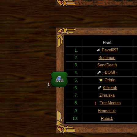
Hráč
Pavel097
1.
2.
Bushman
3.
SandDeath
~BOMI~
4.
Orbrin
5.
Klikoroh
6.
7.
Zimuska
8.
TresMontes
9.
Hromotluk
10.
Rubick