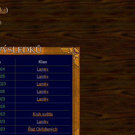
ika
)
)
m
Klan
024
Lamky
025
Lamky
2023
Lamky
026
Lamky
023
Lamky
019
013
Kruh světla
023
Lamky
023
Řád Okřídlených