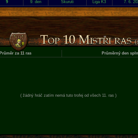
9
9. den
Skuruti
Liga K3
7. 6. 2
Průměr za 11 ras
Průměrný den spln
( žádný hráč zatím nemá tuto trofej od všech 11. ras )