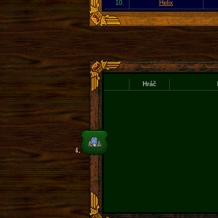
10.
Helix
Hráč