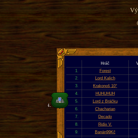
Výp
Hráč
1.
Forest
2.
Lord Kalich
3.
Krakonoš 10°
4.
HUHUHUH
5.
Lord z Bráčku
6.
Chacharian
7.
Decado
8.
Ridix V.
9.
Banán99Kč