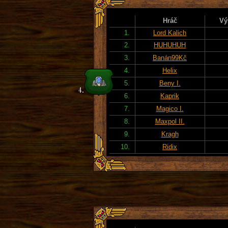
Hráč
Vý
1.
Lord Kalich
2.
HUHUHUH
3.
Banán99Kč
4.
Helix
5.
Beny I.
6.
Kaprik
7.
Magico I.
8.
Maxpol II.
9.
Kragh
10.
Ridix