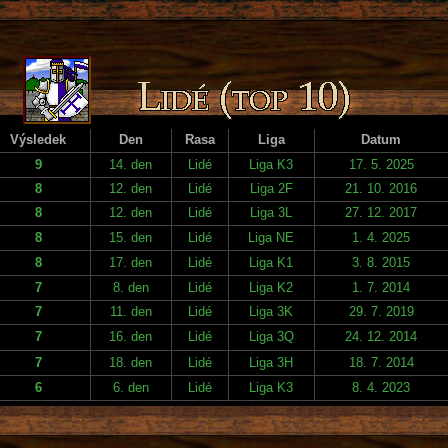
Výsledek
Den
Rasa
Liga
Datum
9
14. den
Lidé
Liga K3
17. 5. 2025
8
12. den
Lidé
Liga 2F
21. 10. 2016
8
12. den
Lidé
Liga 3L
27. 12. 2017
8
15. den
Lidé
Liga NE
1. 4. 2025
8
17. den
Lidé
Liga K1
3. 8. 2015
7
8. den
Lidé
Liga K2
1. 7. 2014
7
11. den
Lidé
Liga 3K
29. 7. 2019
7
16. den
Lidé
Liga 3Q
24. 12. 2014
7
18. den
Lidé
Liga 3H
18. 7. 2014
6
6. den
Lidé
Liga K3
8. 4. 2023