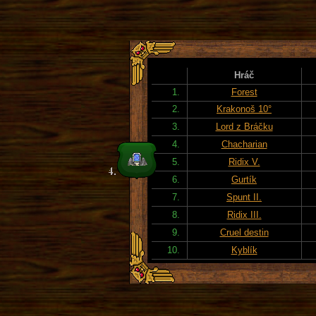
Hráč
1.
Forest
2.
Krakonoš 10°
3.
Lord z Bráčku
4.
Chacharian
5.
Ridix V.
6.
Gurtík
7.
Spunt II.
8.
Ridix III.
9.
Cruel destin
10.
Kyblík