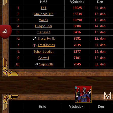
Hráč
Výsledek
Den
1.
†X†
18025
11. den
2.
Krakonoš 10°
13234
13. den
3.
Wolfik
10390
12. den
4.
DragonSpar
9884
14. den
5.
martass4
8416
13. den
6.
Thalantyr II.
7891
12. den
7.
TresMontes
7635
11. den
8.
Tehol Beddict
7277
14. den
9.
Galwail
7101
12. den
10.
Sephiroth
7045
11. den
Hráč
Výsledek
Den