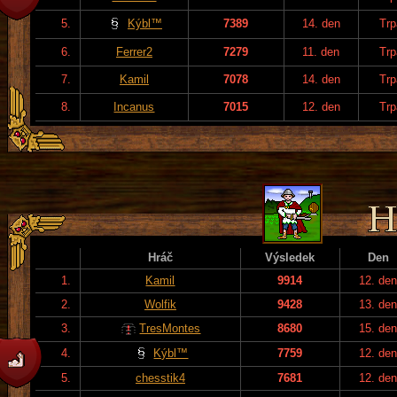
5.
Kýbl™
7389
14. den
Trp
6.
Ferrer2
7279
11. den
Trp
7.
Kamil
7078
14. den
Trp
8.
Incanus
7015
12. den
Trp
Hráč
Výsledek
Den
1.
Kamil
9914
12. de
2.
Wolfik
9428
13. de
3.
TresMontes
8680
15. de
4.
Kýbl™
7759
12. de
5.
chesstik4
7681
12. de