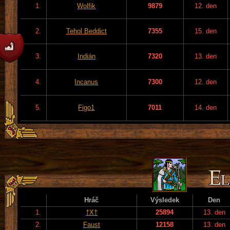
1.
Wolfik
9879
12. den
2.
Tehol Beddict
7355
15. den
3.
Indián
7320
13. den
4.
Incanus
7300
12. den
5.
Figo1
7011
14. den
Hráč
Výsledek
Den
1.
†X†
25894
13. den
2.
Faust
12158
13. den