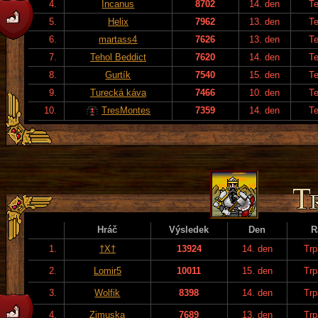
4.
Incanus
8702
14. den
T
5.
Helix
7962
13. den
T
6.
martass4
7626
13. den
T
7.
Tehol Beddict
7620
14. den
T
8.
Gurtík
7540
15. den
T
9.
Turecká káva
7466
10. den
T
10.
TresMontes
7359
14. den
T
Hráč
Výsledek
Den
R
1.
†X†
13924
14. den
Trp
2.
Lomir5
10011
15. den
Trp
3.
Wolfik
8398
14. den
Trp
4.
Zimuska
7689
13. den
Trp