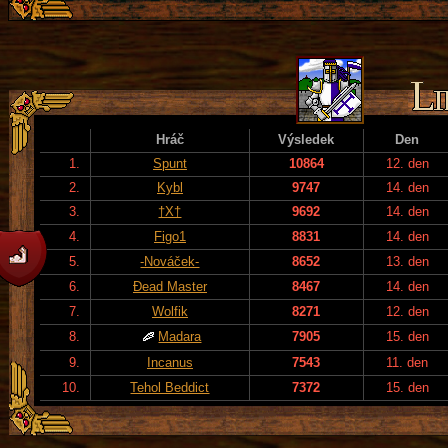
Hráč
Výsledek
Den
1.
Spunt
10864
12. den
2.
Kybl
9747
14. den
3.
†X†
9692
14. den
4.
Figo1
8831
14. den
5.
-Nováček-
8652
13. den
6.
Đead Master
8467
14. den
7.
Wolfik
8271
12. den
8.
Madara
7905
15. den
9.
Incanus
7543
11. den
10.
Tehol Beddict
7372
15. den