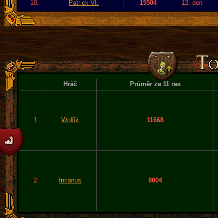
10.
Patrick VI.
15504
12. den
Hráč
Průměr za 11 ras
1.
Wolfik
11668
2.
Incanus
8004