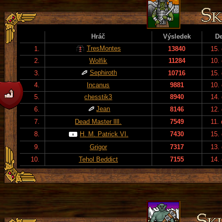
Hráč
Výsledek
D
TresMontes
1.
13840
15.
2.
Wolfik
11284
10.
Sephiroth
3.
10716
15.
4.
Incanus
9881
10.
5.
chesstik3
8940
14.
Jean
6.
8146
12.
7.
Dead Master llll.
7549
11.
8.
H. M. Patrick VI.
7430
15.
9.
Grigor
7317
13.
10.
Tehol Beddict
7155
14.