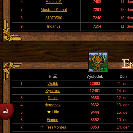
6.
Azazel01
7408
11. den
7.
Mustafa Kemal
7291
13. de
8.
81070586
7240
10. de
9.
Incanus
7154
11. den
Hráč
Výsledek
Den
1.
Wolfik
12893
11. den
2.
Kyselica
12481
14. den
3.
Rebel
9686
12. den
4.
demonek
9632
13. den
Ufin
5.
9444
15. den
6.
Đarion
8352
10. den
7.
TresMontes
8053
14. den