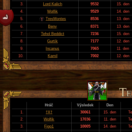
3.
Lord Kalich
9532
15. den
4.
Wolfik
9529
14. den
5.
TresMontes
8536
13. den
6.
Beny
8371
13. den
7.
Tehol Beddict
7236
15. den
8.
Gurtík
7177
12. den
9.
Incanus
7065
11. den
10.
Kamil
7002
12. den
Hráč
Výsledek
Den
1.
†X†
30061
15. den
T
2.
Wolfik
17036
11. den
T
3.
Figo1
10005
14. den
T