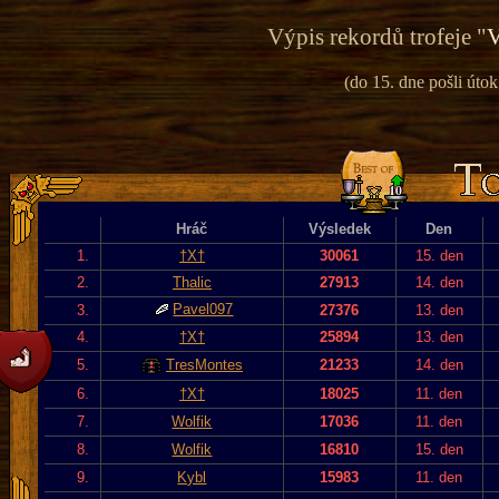
Výpis rekordů trofeje "
V
(do 15. dne pošli útok
Hráč
Výsledek
Den
1.
†X†
30061
15. den
2.
Thalic
27913
14. den
Pavel097
3.
27376
13. den
4.
†X†
25894
13. den
5.
TresMontes
21233
14. den
6.
†X†
18025
11. den
7.
Wolfik
17036
11. den
8.
Wolfik
16810
15. den
9.
Kybl
15983
11. den