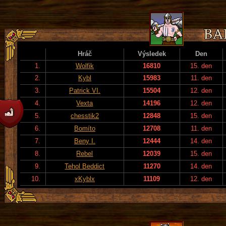
Hráč
Výsledek
Den
1.
Wolfik
16810
15. den
2.
Kybl
15983
11. den
3.
Patrick VI.
15504
12. den
4.
Vexta
14196
12. den
5.
chesstik2
12848
15. den
6.
Bomíto
12708
11. den
7.
Beny I.
12444
14. den
8.
Rebel
12039
15. den
9.
Tehol Beddict
11270
14. den
10.
xKyblx
11109
12. den