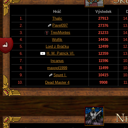
Hráč
Výsledek
1.
Thalic
27913
14
Pavel097
2.
27376
13
TresMontes
3.
21233
14
4.
Wolfik
14436
14
5.
Lord z Bráčku
12499
12
H. M. Patrick VI.
6.
12359
13
7.
Incanus
11596
10
8.
maxpol1999
11499
10
9.
Spunt I.
10415
10
10.
Dead Master 4
9908
11