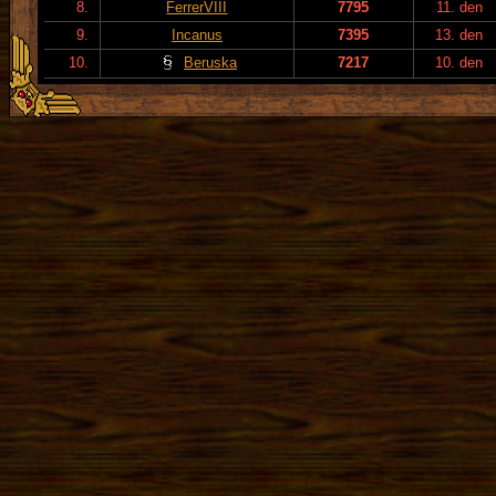
8.
FerrerVIII
7795
11. den
9.
Incanus
7395
13. den
10.
Beruska
7217
10. den