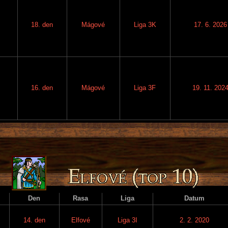
18. den
Mágové
Liga 3K
17. 6. 2026
16. den
Mágové
Liga 3F
19. 11. 202
Den
Rasa
Liga
Datum
14. den
Elfové
Liga 3I
2. 2. 2020