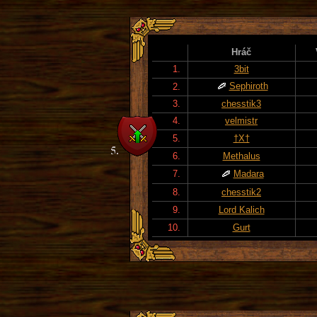
Hráč
1.
3bit
Sephiroth
2.
3.
chesstik3
4.
velmistr
5.
†X†
6.
Methalus
7.
Madara
8.
chesstik2
9.
Lord Kalich
10.
Gurt