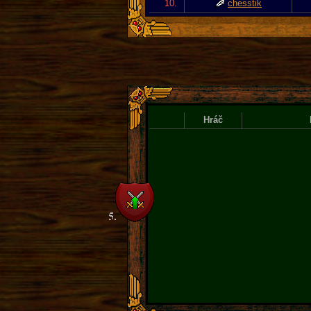
10.
chesstik
Hráč