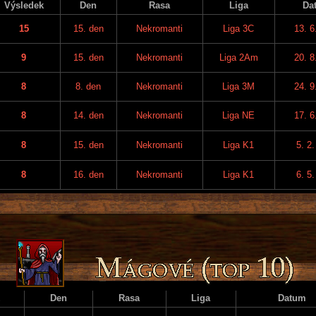
Výsledek
Den
Rasa
Liga
Da
15
15. den
Nekromanti
Liga 3C
13. 6
9
15. den
Nekromanti
Liga 2Am
20. 8
8
8. den
Nekromanti
Liga 3M
24. 9
8
14. den
Nekromanti
Liga NE
17. 6
8
15. den
Nekromanti
Liga K1
5. 2
8
16. den
Nekromanti
Liga K1
6. 5
Den
Rasa
Liga
Datum