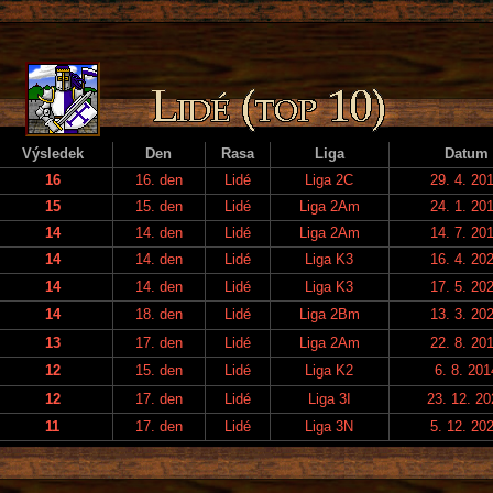
Výsledek
Den
Rasa
Liga
Datum
16
16. den
Lidé
Liga 2C
29. 4. 20
15
15. den
Lidé
Liga 2Am
24. 1. 20
14
14. den
Lidé
Liga 2Am
14. 7. 20
14
14. den
Lidé
Liga K3
16. 4. 20
14
14. den
Lidé
Liga K3
17. 5. 20
14
18. den
Lidé
Liga 2Bm
13. 3. 20
13
17. den
Lidé
Liga 2Am
22. 8. 20
12
15. den
Lidé
Liga K2
6. 8. 201
12
17. den
Lidé
Liga 3I
23. 12. 20
11
17. den
Lidé
Liga 3N
5. 12. 20