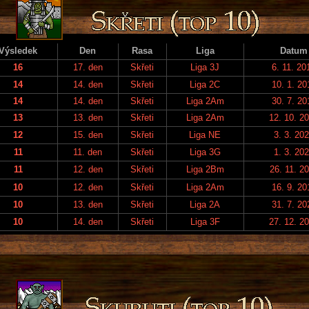
Výsledek
Den
Rasa
Liga
Datum
16
17. den
Skřeti
Liga 3J
6. 11. 20
14
14. den
Skřeti
Liga 2C
10. 1. 20
14
14. den
Skřeti
Liga 2Am
30. 7. 20
13
13. den
Skřeti
Liga 2Am
12. 10. 2
12
15. den
Skřeti
Liga NE
3. 3. 20
11
11. den
Skřeti
Liga 3G
1. 3. 20
11
12. den
Skřeti
Liga 2Bm
26. 11. 2
10
12. den
Skřeti
Liga 2Am
16. 9. 20
10
13. den
Skřeti
Liga 2A
31. 7. 20
10
14. den
Skřeti
Liga 3F
27. 12. 2