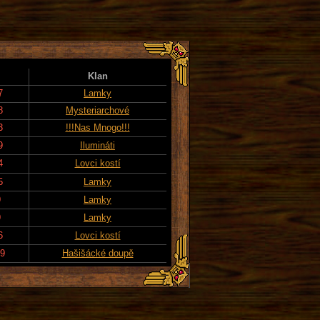
Klan
7
Lamky
8
Mysteriarchové
3
!!!Nas Mnogo!!!
9
Ilumináti
4
Lovci kostí
5
Lamky
9
Lamky
9
Lamky
6
Lovci kostí
19
Hašišácké doupě