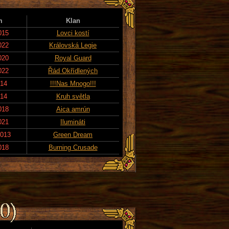
m
Klan
015
Lovci kostí
022
Královská Legie
020
Royal Guard
022
Řád Okřídlených
014
!!!Nas Mnogo!!!
014
Kruh světla
018
Aica amrún
021
Ilumináti
2013
Green Dream
018
Burning Crusade