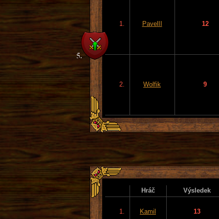
1.
PavelII
12
2.
Wolfik
9
Hráč
Výsledek
1.
Kamil
13