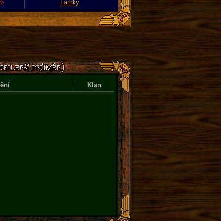
16
Lamky
ění
Klan