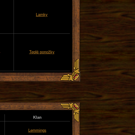
Lamky
4
Teplé ponožky
Klan
Lemmings