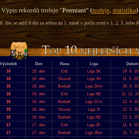
Výpis rekordů trofeje "
Premiant" (
trofeje
,
statistika
)
8. dne se udrž 8 dní za sebou na 1. místě v počtu zemí v 1. 2. 3. nebo K
Výsledek
Den
Rasa
Liga
Datum
18
18. den
Enti
Liga 3K
19. 9. 20
18
18. den
Skuruti
Liga 3H
11. 5. 20
18
18. den
Barbaři
Liga 2Am
28. 9. 20
18
18. den
Enti
Liga NE
11. 12. 2
18
18. den
Barbaři
Liga 2Cm
12. 9. 20
18
18. den
Skuruti
Liga 3I
22. 5. 20
18
18. den
Barbaři
Liga NE
13. 5. 20
17
17. den
Enti
Liga 3F
11. 4. 20
17
17. den
Barbaři
Liga 2Bm
21. 7. 20