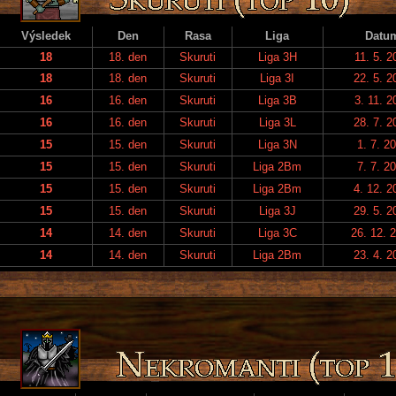
Výsledek
Den
Rasa
Liga
Datu
18
18. den
Skuruti
Liga 3H
11. 5. 2
18
18. den
Skuruti
Liga 3I
22. 5. 2
16
16. den
Skuruti
Liga 3B
3. 11. 2
16
16. den
Skuruti
Liga 3L
28. 7. 2
15
15. den
Skuruti
Liga 3N
1. 7. 2
15
15. den
Skuruti
Liga 2Bm
7. 7. 2
15
15. den
Skuruti
Liga 2Bm
4. 12. 2
15
15. den
Skuruti
Liga 3J
29. 5. 2
14
14. den
Skuruti
Liga 3C
26. 12. 
14
14. den
Skuruti
Liga 2Bm
23. 4. 2