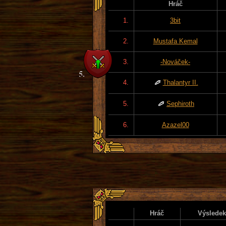
Hráč
1.
3bit
2.
Mustafa Kemal
3.
-Nováček-
4.
Thalantyr II.
5.
Sephiroth
6.
Azazel00
Hráč
Výsledek