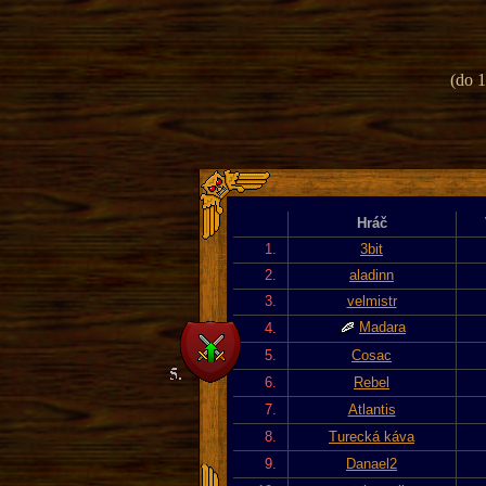
(do 1
Hráč
1.
3bit
2.
aladinn
3.
velmistr
Madara
4.
5.
Cosac
6.
Rebel
7.
Atlantis
8.
Turecká káva
9.
Danael2