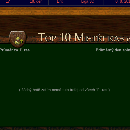
17
18. den
Enti
Liga 3Q
8. 8. 20
Průměr za 11 ras
Průměrný den spln
( žádný hráč zatím nemá tuto trofej od všech 11. ras )