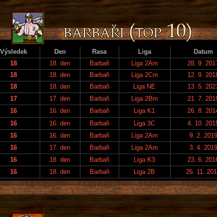
Výsledek
Den
Rasa
Liga
Datum
18
18. den
Barbaři
Liga 2Am
28. 9. 201
18
18. den
Barbaři
Liga 2Cm
12. 9. 201
18
18. den
Barbaři
Liga NE
13. 5. 202
17
17. den
Barbaři
Liga 2Bm
21. 7. 201
16
16. den
Barbaři
Liga K1
26. 8. 201
16
16. den
Barbaři
Liga 3C
4. 10. 201
16
16. den
Barbaři
Liga 2Am
9. 2. 201
16
17. den
Barbaři
Liga 2Am
3. 4. 201
16
18. den
Barbaři
Liga K3
23. 6. 201
16
18. den
Barbaři
Liga 2B
26. 11. 20