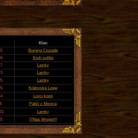
Klan
15
Burning Crusade
16
Kruh světla
17
Lamky
23
Lamky
25
Lamky
25
Královská Legie
14
Lovci kostí
4
Paliči z Mexica
21
Lamky
25
!!!Nas Mnogo!!!