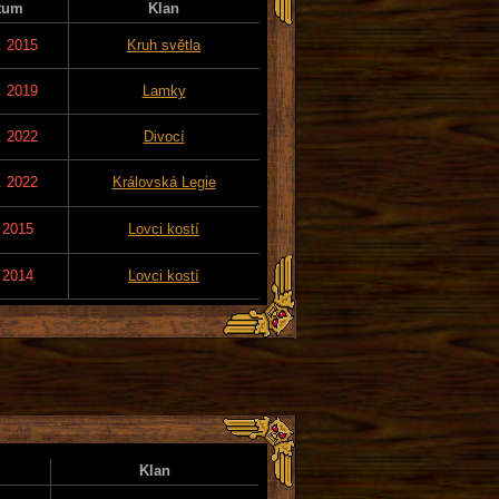
tum
Klan
. 2015
Kruh světla
. 2019
Lamky
. 2022
Divocí
. 2022
Královská Legie
. 2015
Lovci kostí
. 2014
Lovci kostí
Klan