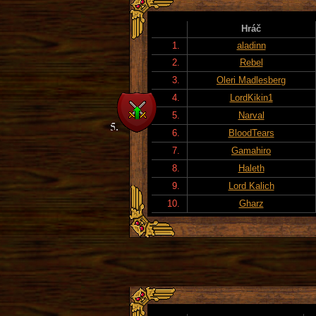
Hráč
1.
aladinn
2.
Rebel
3.
Oleri Madlesberg
4.
LordKikin1
5.
Narval
6.
BloodTears
7.
Gamahiro
8.
Haleth
9.
Lord Kalich
10.
Gharz