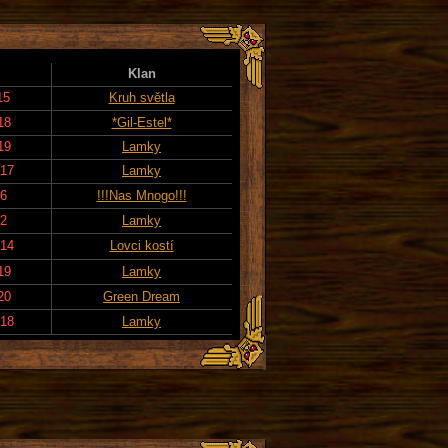
Klan
15
Kruh světla
18
*Gil-Estel*
19
Lamky
017
Lamky
26
!!!Nas Mnogo!!!
22
Lamky
014
Lovci kostí
19
Lamky
20
Green Dream
018
Lamky