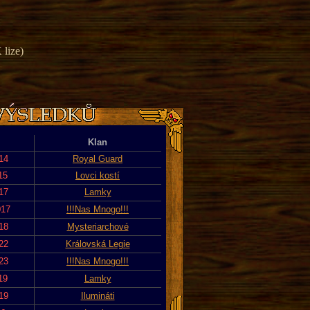
 lize)
Klan
14
Royal Guard
15
Lovci kostí
17
Lamky
017
!!!Nas Mnogo!!!
18
Mysteriarchové
22
Královská Legie
23
!!!Nas Mnogo!!!
19
Lamky
19
Ilumináti