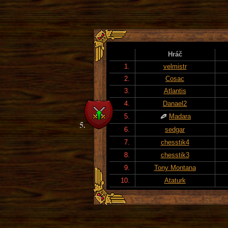
Hráč
1.
velmistr
2.
Cosac
3.
Atlantis
4.
Danael2
5.
Madara
6.
sedgar
7.
chesstik4
8.
chesstik3
9.
Tony Montana
10.
Ataturk