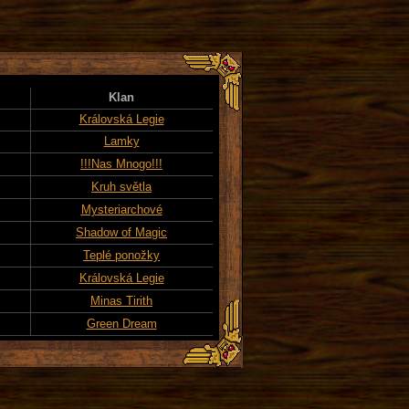
Klan
Královská Legie
Lamky
!!!Nas Mnogo!!!
Kruh světla
Mysteriarchové
Shadow of Magic
Teplé ponožky
Královská Legie
Minas Tirith
Green Dream