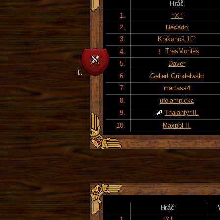
Hráč
1.
†X†
2.
Decado
3.
Krakonoš 10°
TresMontes
4.
5.
Daver
6.
Gellert Grindelwald
7.
martass4
8.
ufolampicka
9.
Thalantyr II.
10.
Maxpol II.
Hráč
1.
†X†