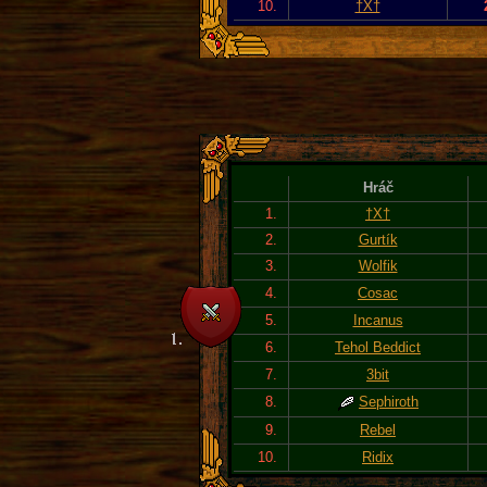
10.
†X†
Hráč
1.
†X†
2.
Gurtík
3.
Wolfik
4.
Cosac
5.
Incanus
6.
Tehol Beddict
7.
3bit
8.
Sephiroth
9.
Rebel
10.
Ridix