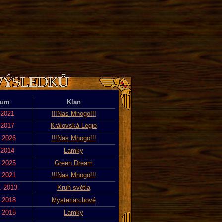
tum
Klan
 2021
!!!Nas Mnogo!!!
 2017
Královská Legie
. 2026
!!!Nas Mnogo!!!
 2014
Lamky
. 2025
Green Dream
. 2021
!!!Nas Mnogo!!!
. 2013
Kruh světla
. 2018
Mysteriarchové
. 2015
Lamky