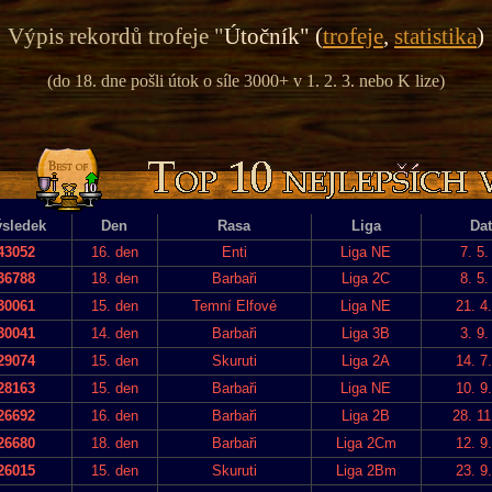
Výpis rekordů trofeje "
Útočník" (
trofeje
,
statistika
)
(do 18. dne pošli útok o síle 3000+ v 1. 2. 3. nebo K lize)
sledek
Den
Rasa
Liga
Da
43052
16. den
Enti
Liga NE
7. 5.
36788
18. den
Barbaři
Liga 2C
8. 5.
30061
15. den
Temní Elfové
Liga NE
21. 4
30041
14. den
Barbaři
Liga 3B
3. 9.
29074
15. den
Skuruti
Liga 2A
14. 7
28163
15. den
Barbaři
Liga NE
10. 9
26692
16. den
Barbaři
Liga 2B
28. 11
26680
18. den
Barbaři
Liga 2Cm
12. 9
26015
15. den
Skuruti
Liga 2Bm
23. 9