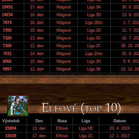
19451
17. den
Mágové
Liga 3A
30. 6. 20
14234
16. den
Mágové
Liga 3D
13. 6. 20
7874
16. den
Mágové
Liga 2Bm
1. 7. 20
7355
15. den
Mágové
Liga 2D
12. 7. 20
7320
13. den
Mágové
Liga 3G
16. 7. 20
7300
12. den
Mágové
Liga 2C
30. 10. 2
7011
14. den
Mágové
Liga 2Am
30. 6. 20
6062
15. den
Mágové
Liga 3N
5. 8. 20
5957
12. den
Mágové
Liga 3K
22. 12. 2
Výsledek
Den
Rasa
Liga
Datum
25894
13. den
Elfové
Liga NE
23. 4. 2024
15039
17. den
Elfové
Liga 2C
12. 1. 2017