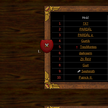
Hráč
1.
†X†
2.
PARDÁL
3.
PARDÁL jr.
4.
Gurtík
5.
TresMontes
6.
darkgarm
7.
Zlí Řiťíř
8.
Gurt
9.
Sephiroth
10.
Patrick II.