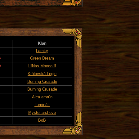
Klan
Lamky
3
Green Dream
0
!!!Nas Mnogo!!!
Královská Legie
Burning Crusade
Burning Crusade
Aica amrún
Ilumináti
Mysteriarchové
BoB