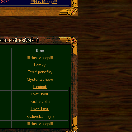
. 2024
!!!Nas Mnogo!!!
Klan
!!!Nas Mnogo!!!
Lamky
Teplé ponožky
Mysteriarchové
Ilumináti
Lovci kostí
Kruh světla
Lovci kostí
Královská Legie
!!!Nas Mnogo!!!