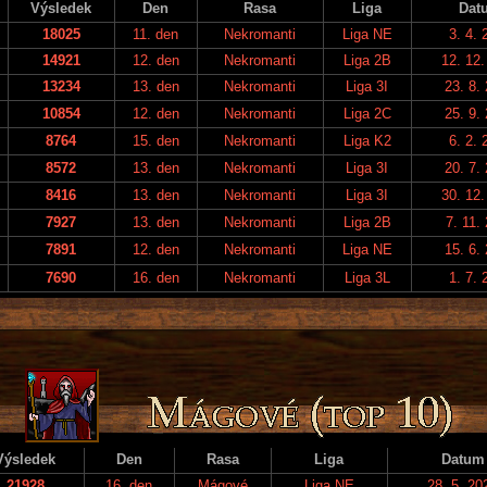
Výsledek
Den
Rasa
Liga
Dat
18025
11. den
Nekromanti
Liga NE
3. 4. 
14921
12. den
Nekromanti
Liga 2B
12. 12.
13234
13. den
Nekromanti
Liga 3I
23. 8.
10854
12. den
Nekromanti
Liga 2C
25. 9.
8764
15. den
Nekromanti
Liga K2
6. 2. 
8572
13. den
Nekromanti
Liga 3I
20. 7.
8416
13. den
Nekromanti
Liga 3I
30. 12.
7927
13. den
Nekromanti
Liga 2B
7. 11.
7891
12. den
Nekromanti
Liga NE
15. 6.
7690
16. den
Nekromanti
Liga 3L
1. 7. 
Výsledek
Den
Rasa
Liga
Datum
21928
16. den
Mágové
Liga NE
28. 5. 20