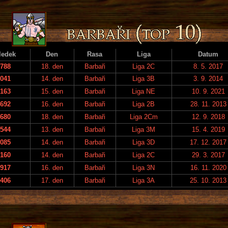
ledek
Den
Rasa
Liga
Datum
788
18. den
Barbaři
Liga 2C
8. 5. 2017
041
14. den
Barbaři
Liga 3B
3. 9. 2014
163
15. den
Barbaři
Liga NE
10. 9. 2021
692
16. den
Barbaři
Liga 2B
28. 11. 2013
680
18. den
Barbaři
Liga 2Cm
12. 9. 2018
544
13. den
Barbaři
Liga 3M
15. 4. 2019
085
14. den
Barbaři
Liga 3D
17. 12. 2017
160
14. den
Barbaři
Liga 2C
29. 3. 2017
917
16. den
Barbaři
Liga 3N
16. 11. 2020
406
17. den
Barbaři
Liga 3A
25. 10. 2013