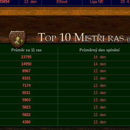
25894
13. den
Elfové
Liga NE
23. 4
Průměr za 11 ras
Průměrný den splnění
23795
14. den
14950
14. den
8967
12. den
8101
13. den
7174
12. den
6011
13. den
5903
13. den
5823
13. den
5822
12. den
4380
12. den