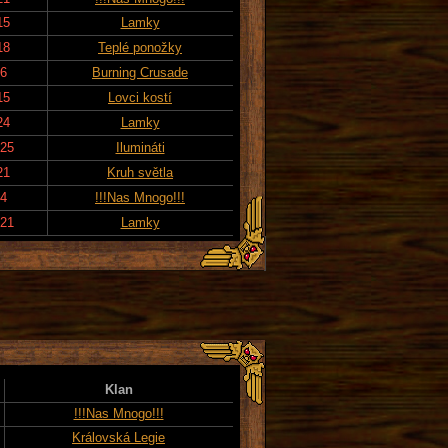
15
Lamky
18
Teplé ponožky
16
Burning Crusade
15
Lovci kostí
24
Lamky
025
Ilumináti
21
Kruh světla
14
!!!Nas Mnogo!!!
021
Lamky
Klan
!!!Nas Mnogo!!!
Královská Legie