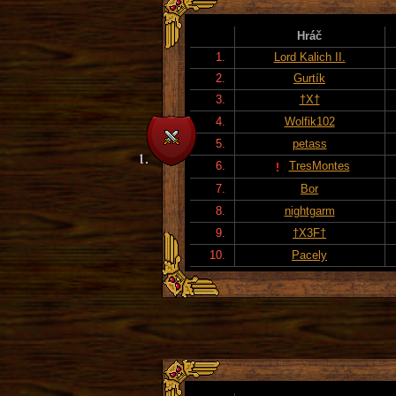
Hráč
1.
Lord Kalich II.
2.
Gurtík
3.
†X†
4.
Wolfik102
5.
petass
6.
TresMontes
7.
Bor
8.
nightgarm
9.
†X3F†
10.
Pacely