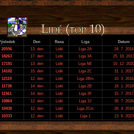
Výsledek
Den
Rasa
Liga
Datum
20556
13. den
Lidé
Liga 2A
24. 7. 2016
18263
17. den
Lidé
Liga 3A
25. 10. 201
17191
13. den
Lidé
Liga NE
10. 12. 202
14102
15. den
Lidé
Liga 2C
31. 1. 2017
12119
12. den
Lidé
Liga 2Bm
10. 3. 2016
11738
14. den
Lidé
Liga 2B
18. 1. 2018
11561
14. den
Lidé
Liga 3F
15. 7. 2017
10864
12. den
Lidé
Liga 3J
30. 7. 2026
10430
12. den
Lidé
Liga 2Cm
26. 4. 2018
10333
12. den
Lidé
Liga 1
13. 6. 2023