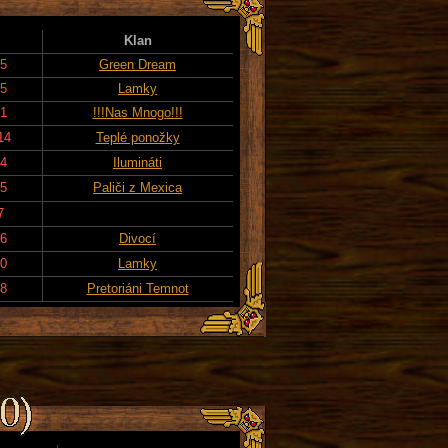
Klan
25
Green Dream
15
Lamky
21
!!!Nas Mnogo!!!
14
Teplé ponožky
24
Ilumináti
15
Paliči z Mexica
7
16
Divocí
20
Lamky
18
Pretoriáni Temnot