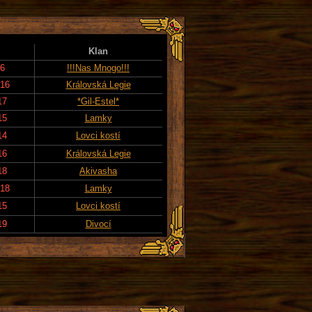
Klan
26
!!!Nas Mnogo!!!
016
Královská Legie
17
*Gil-Estel*
15
Lamky
14
Lovci kostí
16
Královská Legie
18
Akivasha
018
Lamky
15
Lovci kostí
19
Divocí