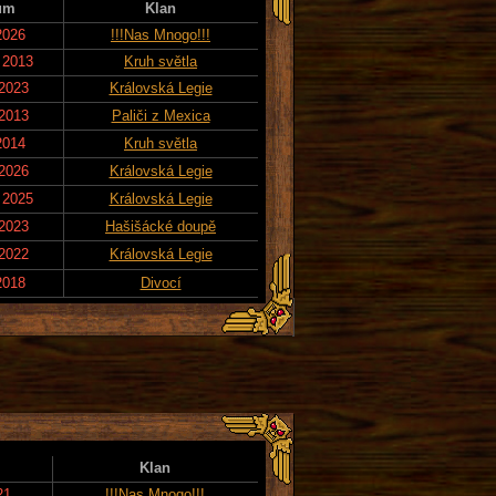
um
Klan
2026
!!!Nas Mnogo!!!
 2013
Kruh světla
 2023
Královská Legie
 2013
Paliči z Mexica
2014
Kruh světla
 2026
Královská Legie
 2025
Královská Legie
 2023
Hašišácké doupě
 2022
Královská Legie
2018
Divocí
Klan
21
!!!Nas Mnogo!!!