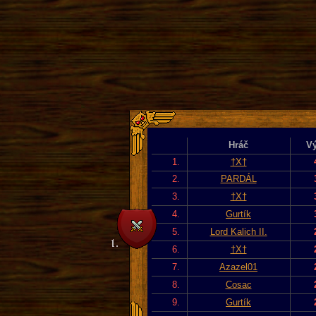
Hráč
Vý
1.
†X†
2.
PARDÁL
3.
†X†
4.
Gurtík
5.
Lord Kalich II.
6.
†X†
7.
Azazel01
8.
Cosac
9.
Gurtík