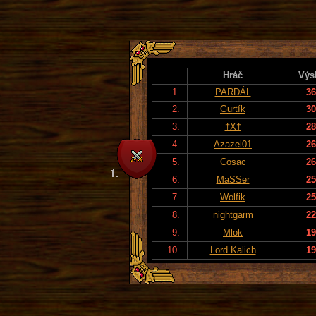
Hráč
Výs
1.
PARDÁL
36
2.
Gurtík
30
3.
†X†
28
4.
Azazel01
26
5.
Cosac
26
6.
MaSSer
25
7.
Wolfik
25
8.
nightgarm
22
9.
Mlok
19
10.
Lord Kalich
19