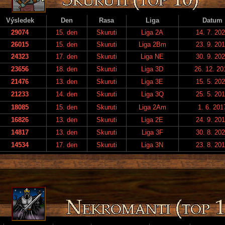
Výsledek
Den
Rasa
Liga
Datum
29074
15. den
Skuruti
Liga 2A
14. 7. 20
26015
15. den
Skuruti
Liga 2Bm
23. 9. 20
24323
17. den
Skuruti
Liga NE
30. 9. 20
23656
18. den
Skuruti
Liga 3D
26. 12. 20
21476
13. den
Skuruti
Liga 3E
15. 5. 20
21233
14. den
Skuruti
Liga 3Q
25. 5. 20
18085
15. den
Skuruti
Liga 2Am
1. 6. 201
16826
13. den
Skuruti
Liga 2E
24. 9. 20
14817
13. den
Skuruti
Liga 3F
30. 8. 20
14534
17. den
Skuruti
Liga 3N
23. 8. 20