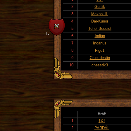
2.
Gurtík
3.
Maxpol II.
4.
Dar-Kunor
5.
Tehol Beddict
6.
Indián
7.
Incanus
8.
Figo1
9.
Cruel destin
10.
chesstik3
Hráč
1.
†X†
2.
PARDÁL