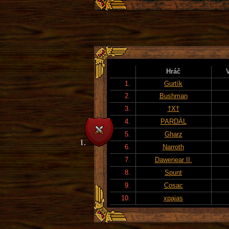
Hráč
1.
Gurtík
2.
Bushman
3.
†X†
4.
PARDÁL
5.
Gharz
6.
Narroth
7.
Dawenear II.
8.
Spunt
9.
Cosac
10.
xpajas