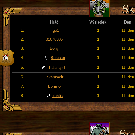
Hráč
Výsledek
Den
1.
Figo1
1
11. den
2.
81070586
1
11. den
3.
Beny
1
11. den
4.
Beruska
1
11. den
5.
Thalantyr II.
1
11. den
6.
Isvanzadir
1
11. den
7.
Bomíto
1
11. den
8.
pluhtik
1
11. den