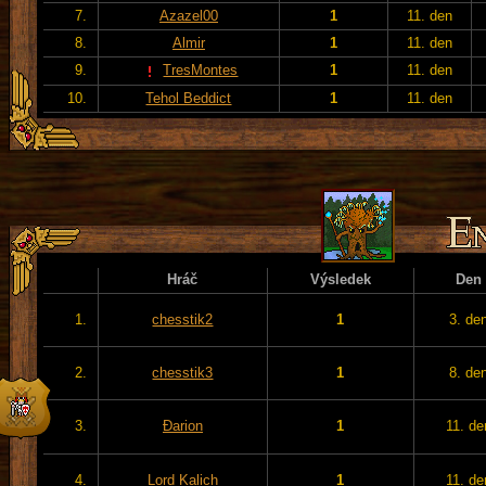
7.
Azazel00
1
11. den
8.
Almir
1
11. den
9.
TresMontes
1
11. den
10.
Tehol Beddict
1
11. den
Hráč
Výsledek
Den
1.
chesstik2
1
3. de
2.
chesstik3
1
8. de
3.
Đarion
1
11. de
4.
Lord Kalich
1
11. de