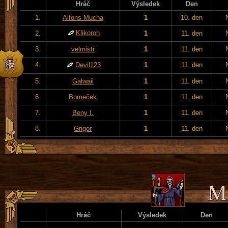
Hráč
Výsledek
Den
1.
Alfons Mucha
1
10. den
Klikoroh
2.
1
11. den
3.
velmistr
1
11. den
4.
Devil123
1
11. den
5.
Galwail
1
11. den
6.
Bomeček
1
11. den
7.
Beny I.
1
11. den
8.
Grigor
1
11. den
Hráč
Výsledek
Den