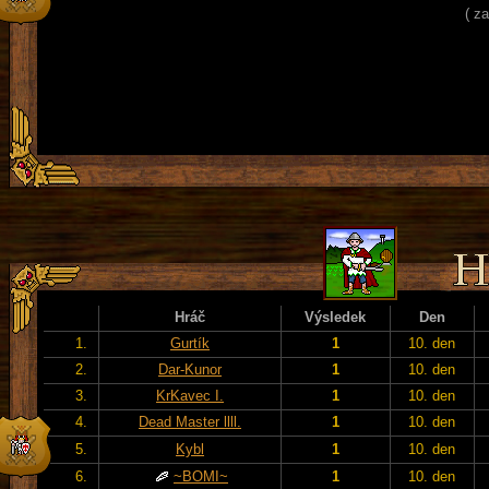
( z
Hráč
Výsledek
Den
1.
Gurtík
1
10. den
2.
Dar-Kunor
1
10. den
3.
KrKavec I.
1
10. den
4.
Dead Master llll.
1
10. den
5.
Kybl
1
10. den
6.
~BOMI~
1
10. den