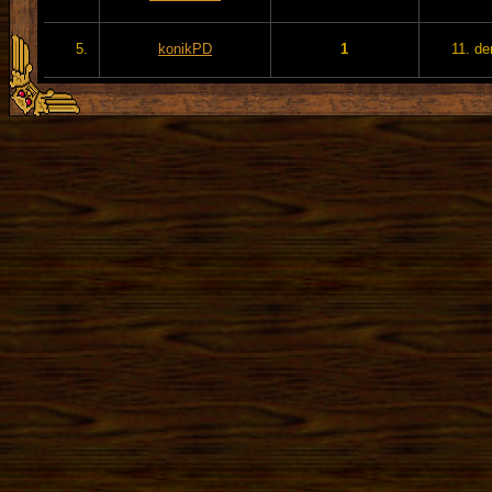
5.
konikPD
1
11. de