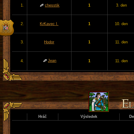
1.
chesstik
1
3. den
2.
KrKavec I.
1
10. den
3.
Hodor
1
11. den
Jean
4.
1
11. den
Hráč
Výsledek
D