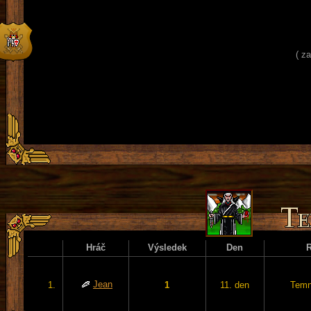
( z
Hráč
Výsledek
Den
Jean
1.
1
11. den
Temn