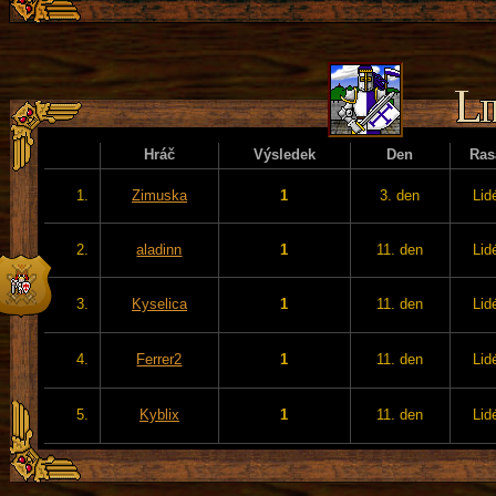
Hráč
Výsledek
Den
Ras
1.
Zimuska
1
3. den
Lid
2.
aladinn
1
11. den
Lid
3.
Kyselica
1
11. den
Lid
4.
Ferrer2
1
11. den
Lid
5.
Kyblix
1
11. den
Lid