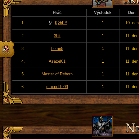
Hráč
Výsledek
Den
1.
Kýbl™
1
10. den
2.
3bit
1
11. den
3.
Lomir5
1
11. den
4.
Azazel01
1
11. den
5.
Master of Reborn
1
11. den
6.
maxpol1999
1
11. den