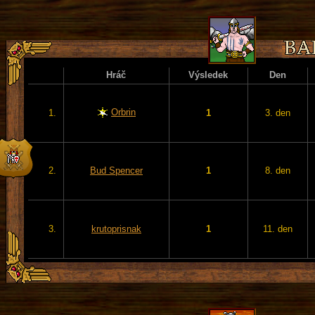
Hráč
Výsledek
Den
Orbrin
1.
1
3. den
2.
Bud Spencer
1
8. den
3.
krutoprisnak
1
11. den