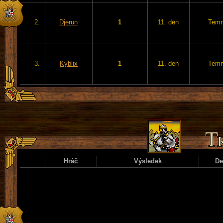
2.
Djerun
1
11. den
Temn
3.
Kyblix
1
11. den
Temn
Hráč
Výsledek
D