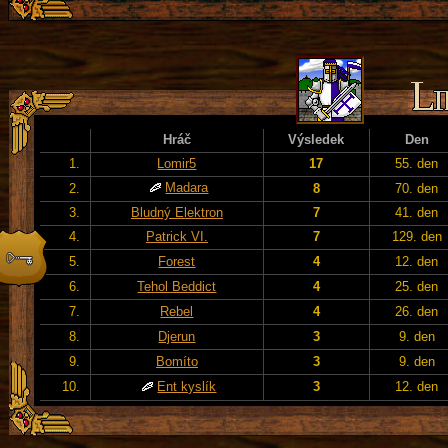
Hráč
Výsledek
Den
1.
Lomir5
17
55. den
Madara
2.
8
70. den
3.
Bludný Elektron
7
41. den
4.
Patrick VI.
7
129. den
5.
Forest
4
12. den
6.
Tehol Beddict
4
25. den
7.
Rebel
4
26. den
8.
Djerun
3
9. den
9.
Bomíto
3
9. den
10.
Ent kyslík
3
12. den