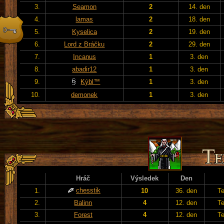
3.
Seamon
2
14. den
4.
lamas
2
18. den
5.
Kyselica
2
19. den
6.
Lord z Bráčku
2
29. den
7.
Incanus
1
3. den
8.
abadir12
1
3. den
9.
Kýbl™
1
3. den
10.
demonek
1
3. den
Hráč
Výsledek
Den
chesstik
1.
10
36. den
T
2.
Balinn
4
12. den
T
3.
Forest
4
12. den
T