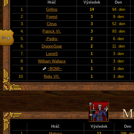
Hráč
Výsledek
Den
1.
Grifins
14
94. den
2.
Forest
3
9. den
3.
Citrus
3
52. den
4.
Patrick VI.
3
93. den
5.
-Pedro-
2
6. den
6.
DragonSpar
2
11. den
7.
Lomir5
1
3. den
8.
William Wallace
1
3. den
9.
~BOMI~
1
3. den
10.
Ridix VII.
1
3. den
Hráč
Výsledek
Den
1.
Matyso
13
298. de