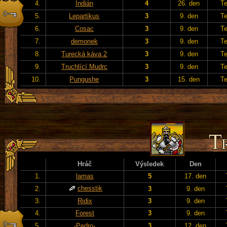
4.
Indián
4
26. den
T
5.
Lepartikus
3
9. den
T
6.
Cosac
3
9. den
T
7.
demonek
3
9. den
T
8.
Turecká káva 2
3
9. den
T
9.
Truchlící Mudrc
3
9. den
T
10.
Pungushe
3
15. den
T
Hráč
Výsledek
Den
1.
lamas
5
17. den
chesstik
2.
3
9. den
3.
Ridix
3
9. den
4.
Forest
3
9. den
5.
-Pedro-
3
12. den