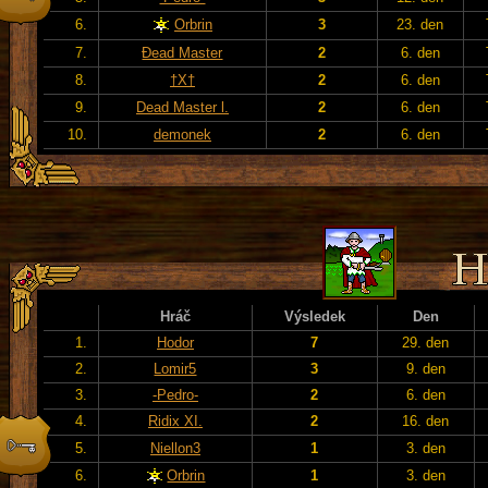
6.
Orbrin
3
23. den
7.
Đead Master
2
6. den
8.
†X†
2
6. den
9.
Dead Master l.
2
6. den
10.
demonek
2
6. den
Hráč
Výsledek
Den
1.
Hodor
7
29. den
2.
Lomir5
3
9. den
3.
-Pedro-
2
6. den
4.
Ridix XI.
2
16. den
5.
Niellon3
1
3. den
6.
Orbrin
1
3. den