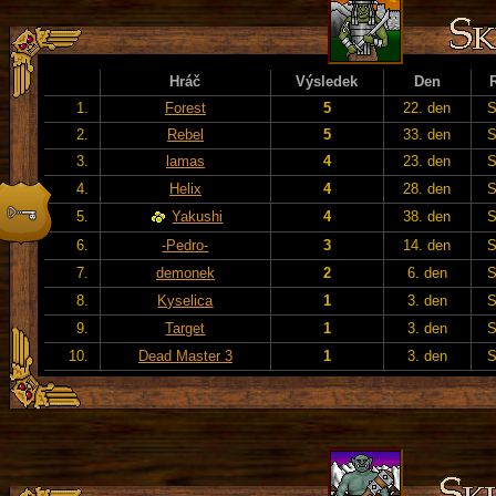
Hráč
Výsledek
Den
1.
Forest
5
22. den
S
2.
Rebel
5
33. den
S
3.
lamas
4
23. den
S
4.
Helix
4
28. den
S
5.
Yakushi
4
38. den
S
6.
-Pedro-
3
14. den
S
7.
demonek
2
6. den
S
8.
Kyselica
1
3. den
S
9.
Target
1
3. den
S
10.
Dead Master 3
1
3. den
S