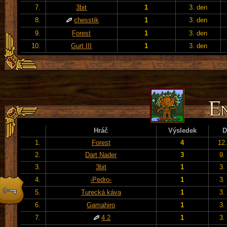
7.
3bit
1
3. den
8.
chesstik
1
3. den
9.
Forest
1
3. den
10.
Gurt III
1
3. den
Hráč
Výsledek
D
1.
Forest
4
12
2.
Dart Nader
3
9.
3.
3bit
1
3.
4.
-Pedro-
1
3.
5.
Turecká káva
1
3.
6.
Gamahiro
1
3.
7.
4 2
1
3.