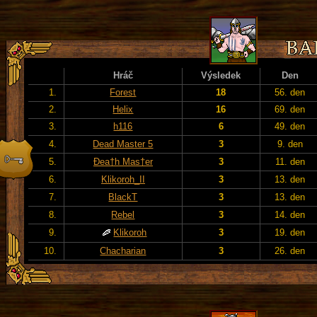
Hráč
Výsledek
Den
1.
Forest
18
56. den
2.
Helix
16
69. den
3.
h116
6
49. den
4.
Dead Master 5
3
9. den
5.
Đea†h Mas†er
3
11. den
6.
Klikoroh_II
3
13. den
7.
BlackT
3
13. den
8.
Rebel
3
14. den
9.
Klikoroh
3
19. den
10.
Chacharian
3
26. den