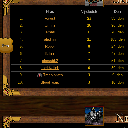
Hráč
Výsledek
Den
1.
Forest
23
89. den
2.
Grifins
16
96. den
3.
lamas
11
76. den
4.
aladinn
11
103. den
5.
Rebel
8
24. den
6.
Balinn
7
47. den
7.
chesstik2
7
51. den
8.
Lord Kalich
6
39. den
9.
TresMontes
3
9. den
10.
BloodTears
3
10. den