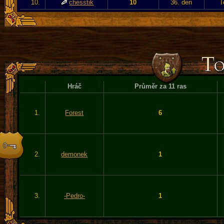
10.
chesstik
10
36. den
T
Hráč
Průměr za 11 ras
1.
Forest
6
2.
demonek
1
3.
-Pedro-
1