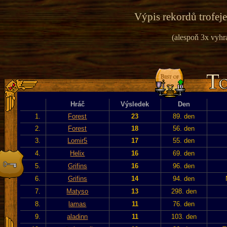
Výpis rekordů trofeje
(alespoň 3x vyhr
Hráč
Výsledek
Den
1.
Forest
23
89. den
2.
Forest
18
56. den
3.
Lomir5
17
55. den
4.
Helix
16
69. den
5.
Grifins
16
96. den
6.
Grifins
14
94. den
7.
Matyso
13
298. den
8.
lamas
11
76. den
9.
aladinn
11
103. den