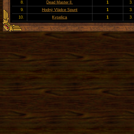
8.
Dead Master ll.
1
3.
9.
Hodný Vládce Spunt
1
3.
10.
Kyselica
1
3.