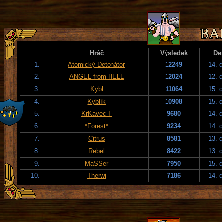
Hráč
Výsledek
De
1.
Atomický Detonátor
12249
14. 
2.
ANGEL from HELL
12024
12. 
3.
Kybl
11064
15. 
4.
Kyblík
10908
15. 
5.
KrKavec I.
9680
14. 
6.
*Forest*
9234
14. 
7.
Citrus
8581
13. 
8.
Rebel
8422
13. 
9.
MaSSer
7950
15. 
10.
Therwi
7186
14. 