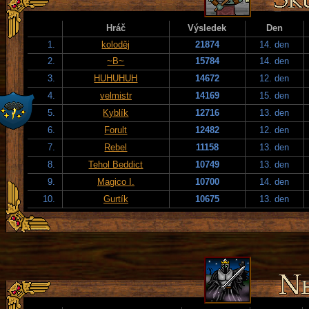
Hráč
Výsledek
Den
1.
koloděj
21874
14. den
2.
~B~
15784
14. den
3.
HUHUHUH
14672
12. den
4.
velmistr
14169
15. den
5.
Kyblík
12716
13. den
6.
Forult
12482
12. den
7.
Rebel
11158
13. den
8.
Tehol Beddict
10749
13. den
9.
Magico I.
10700
14. den
10.
Gurtík
10675
13. den