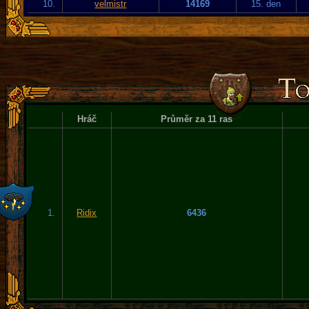
10.
velmistr
14169
15. den
Hráč
Průměr za 11 ras
1.
Ridix
6436