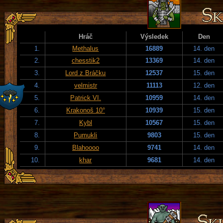
Hráč
Výsledek
Den
1.
Methalus
16889
14. den
2.
chesstik2
13369
14. den
3.
Lord z Bráčku
12537
15. den
4.
velmistr
11113
12. den
5.
Patrick VI.
10959
14. den
6.
Krakonoš 10°
10939
15. den
7.
Kybl
10567
15. den
8.
Pumukli
9803
15. den
9.
Blahoooo
9741
14. den
10.
khar
9681
14. den