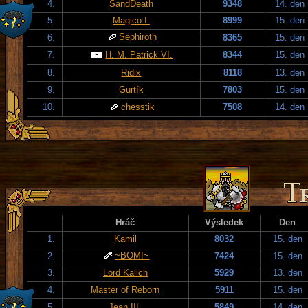
4.
SandDeath
9348
14. den
5.
Magico I.
8999
15. den
Sephiroth
6.
8365
15. den
7.
H. M. Patrick VI.
8344
15. den
8.
Ridix
8118
13. den
9.
Gurtík
7803
15. den
10.
chesstik
7508
14. den
Hráč
Výsledek
Den
1.
Kamil
8032
15. den
~BOMI~
2.
7424
15. den
3.
Lord Kalich
5929
13. den
4.
Master of Reborn
5911
15. den
5.
Jean III.
5849
14. den