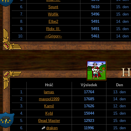
6.
Spunt
5610
15. den
7.
Wolfik
5496
15. den
8.
Elbe2
5491
14. den
9.
Ridix III.
5491
15. den
10.
-=Grigor=-
5461
14. den
Hráč
Výsledek
Den
1.
lamas
17764
13. den
2.
maxpol1999
17685
14. den
3.
Kamil
17626
12. den
4.
Kybl
15044
15. den
5.
Đead Master
12923
15. den
6.
draken
11996
15. den