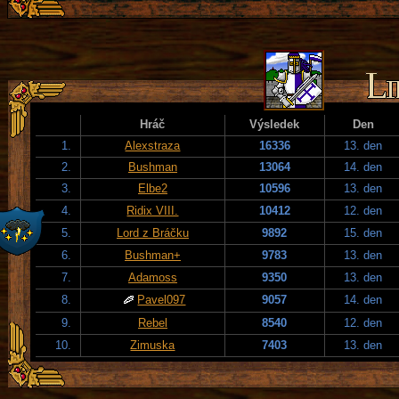
Hráč
Výsledek
Den
1.
Alexstraza
16336
13. den
2.
Bushman
13064
14. den
3.
Elbe2
10596
13. den
4.
Ridix VIII.
10412
12. den
5.
Lord z Bráčku
9892
15. den
6.
Bushman+
9783
13. den
7.
Adamoss
9350
13. den
8.
Pavel097
9057
14. den
9.
Rebel
8540
12. den
10.
Zimuska
7403
13. den