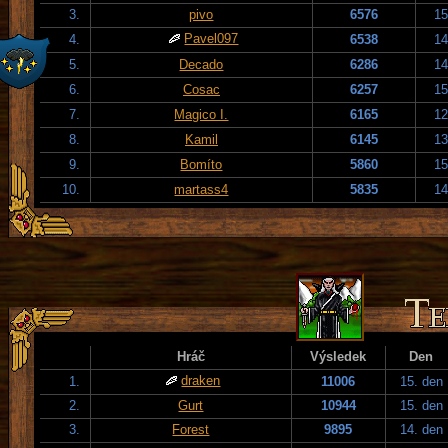
3.
pivo
6576
15
Pavel097
4.
6538
14
5.
Decado
6286
14
6.
Cosac
6257
15
7.
Magico I.
6165
12
8.
Kamil
6145
13
9.
Bomíto
5860
15
10.
martass4
5835
14
Hráč
Výsledek
Den
draken
1.
11006
15. den
2.
Gurt
10944
15. den
3.
Forest
9895
14. den