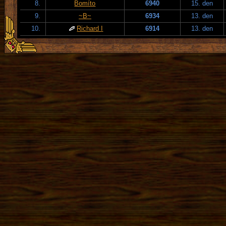
8.
Bomíto
6940
15. den
9.
~B~
6934
13. den
10.
Richard I
6914
13. den