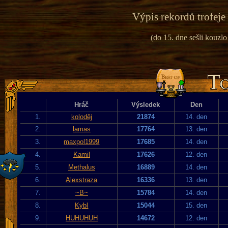
Výpis rekordů trofeje
(do 15. dne sešli kouzlo
Hráč
Výsledek
Den
1.
koloděj
21874
14. den
2.
lamas
17764
13. den
3.
maxpol1999
17685
14. den
4.
Kamil
17626
12. den
5.
Methalus
16889
14. den
6.
Alexstraza
16336
13. den
7.
~B~
15784
14. den
8.
Kybl
15044
15. den
9.
HUHUHUH
14672
12. den