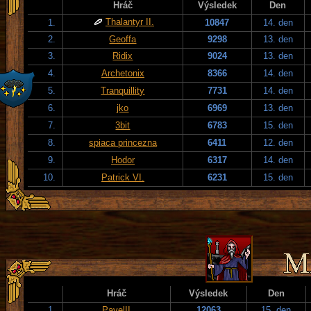
Hráč
Výsledek
Den
Thalantyr II.
1.
10847
14. den
2.
Geoffa
9298
13. den
3.
Ridix
9024
13. den
4.
Archetonix
8366
14. den
5.
Tranquillity
7731
14. den
6.
jko
6969
13. den
7.
3bit
6783
15. den
8.
spiaca princezna
6411
12. den
9.
Hodor
6317
14. den
10.
Patrick VI.
6231
15. den
Hráč
Výsledek
Den
1.
PavelII
12063
15. den