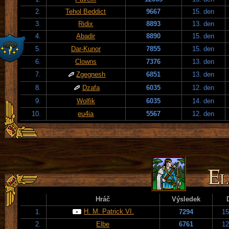
2.
Tehol Beddict
9667
15. den
3.
Ridix
8893
13. den
4.
Abadir
8890
15. den
5.
Dar-Kunor
7855
15. den
6.
Clowns
7376
13. den
7.
Zgegnesh
6851
13. den
8.
Dzafa
6035
12. den
9.
Wolfik
6035
14. den
10.
eu4ia
5567
12. den
Hráč
Výsledek
H. M. Patrick VI.
1.
7294
15
2.
Elbe
6761
12