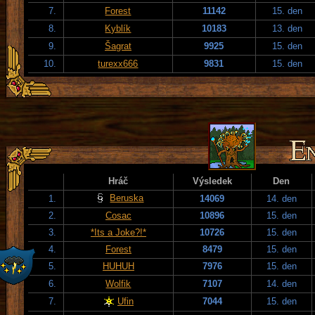
7.
Forest
11142
15. den
8.
Kyblík
10183
13. den
9.
Šagrat
9925
15. den
10.
turexx666
9831
15. den
Hráč
Výsledek
Den
Beruska
1.
14069
14. den
2.
Cosac
10896
15. den
3.
*Its a Joke?!*
10726
15. den
4.
Forest
8479
15. den
5.
HUHUH
7976
15. den
6.
Wolfik
7107
14. den
7.
Ufin
7044
15. den