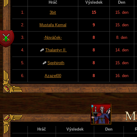
Hráč
Výsledek
Den
1.
3bit
15
15. den
2.
Mustafa Kemal
9
15. den
3.
-Nováček-
8
8. den
4.
Thalantyr II.
8
14. den
5.
Sephiroth
8
15. den
6.
Azazel00
8
16. den
Hráč
Výsledek
Den