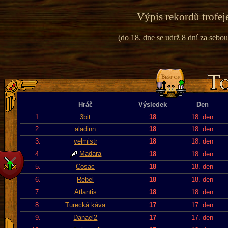
Výpis rekordů trofej
(do 18. dne se udrž 8 dní za sebou
Hráč
Výsledek
Den
1.
3bit
18
18. den
2.
aladinn
18
18. den
3.
velmistr
18
18. den
Madara
4.
18
18. den
5.
Cosac
18
18. den
6.
Rebel
18
18. den
7.
Atlantis
18
18. den
8.
Turecká káva
17
17. den
9.
Danael2
17
17. den