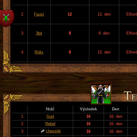
2.
Faust
12
12. den
Elfov
3.
3bit
8
9. den
Elfov
4.
Ridix
8
15. den
Elfov
Hráč
Výsledek
Den
1.
Gurt
16
16. den
2.
Rebel
16
16. den
chesstik
3.
16
16. den