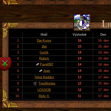
Hráč
Výsledek
Den
1.
Dar-Kunor
16
16. den
2.
3bit
15
15. den
3.
Gurtík
14
14. den
4.
Rubick
14
14. den
Pavel097
5.
14
14. den
6.
Jean
14
18. den
7.
Tehol Beddict
13
17. den
8.
TresMontes
12
15. den
9.
LOSSOB
12
17. den
10.
Ridix II.
11
17. den