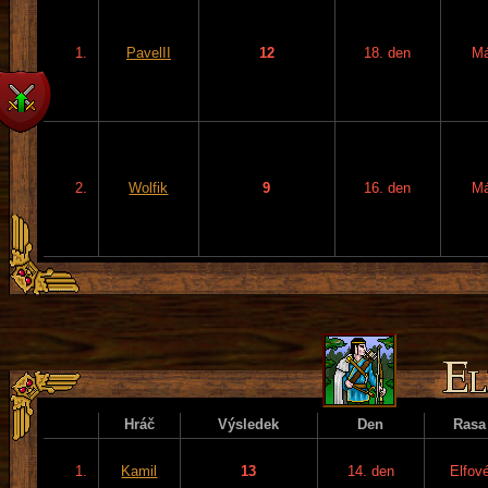
1.
PavelII
12
18. den
M
2.
Wolfik
9
16. den
M
Hráč
Výsledek
Den
Rasa
1.
Kamil
13
14. den
Elfov