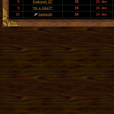
8.
Krakonoš 10°
15
15. den
9.
*Its a Joke?!*
15
15. den
10.
Sephiroth
14
14. den