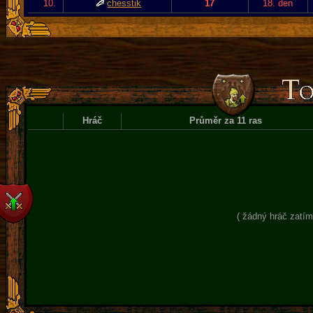
10.
chesstik
17
18. den
Hráč
Průměr za 11 ras
( žádný hráč zatím