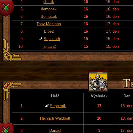
4.
Gurtík
16
16. den
5.
demonek
16
16. den
6.
Bomeček
16
16. den
7.
Tony Montana
16
17. den
8.
Elbe2
16
17. den
9.
Sephiroth
15
15. den
10.
Tqtuan2
15
15. den
Hráč
Výsledek
Den
1.
Sephiroth
13
13. de
2.
Heinrich Waldbott
10
18. de
3.
Danael
9
17. de