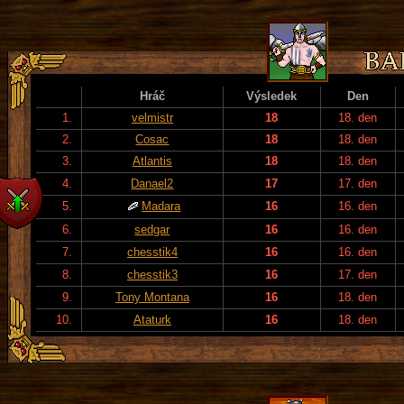
Hráč
Výsledek
Den
1.
velmistr
18
18. den
2.
Cosac
18
18. den
3.
Atlantis
18
18. den
4.
Danael2
17
17. den
5.
Madara
16
16. den
6.
sedgar
16
16. den
7.
chesstik4
16
16. den
8.
chesstik3
16
17. den
9.
Tony Montana
16
18. den
10.
Ataturk
16
18. den