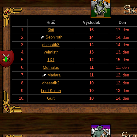
Hráč
Výsledek
Den
1.
3bit
16
17. den
Sephiroth
2.
14
14. den
3.
chesstik3
14
14. den
4.
velmistr
13
13. den
5.
†X†
12
15. den
6.
Methalus
11
11. den
7.
Madara
11
12. den
8.
chesstik2
10
12. den
9.
Lord Kalich
10
13. den
10.
Gurt
10
14. den