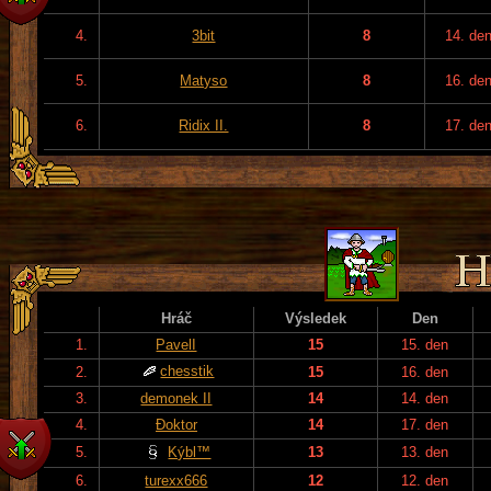
4.
3bit
8
14. de
5.
Matyso
8
16. de
6.
Ridix II.
8
17. de
Hráč
Výsledek
Den
1.
PavelI
15
15. den
chesstik
2.
15
16. den
3.
demonek II
14
14. den
4.
Đoktor
14
17. den
5.
Kýbl™
13
13. den
6.
turexx666
12
12. den