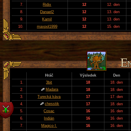
7.
Ridix
12
12. den
8.
Danael2
12
13. den
9.
Kamil
12
13. den
10.
maxpol1999
12
15. den
Hráč
Výsledek
Den
1.
3bit
18
18. den
Madara
2.
18
18. den
3.
Turecká káva
17
17. den
chesstik
4.
17
18. den
5.
Cosac
16
16. den
6.
Indián
16
16. den
7.
Magico I.
16
16. den