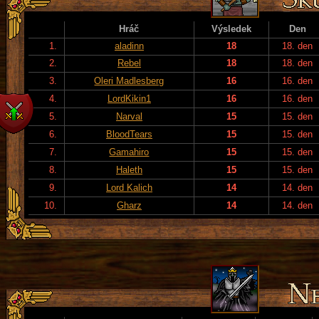
Hráč
Výsledek
Den
1.
aladinn
18
18. den
2.
Rebel
18
18. den
3.
Oleri Madlesberg
16
16. den
4.
LordKikin1
16
16. den
5.
Narval
15
15. den
6.
BloodTears
15
15. den
7.
Gamahiro
15
15. den
8.
Haleth
15
15. den
9.
Lord Kalich
14
14. den
10.
Gharz
14
14. den