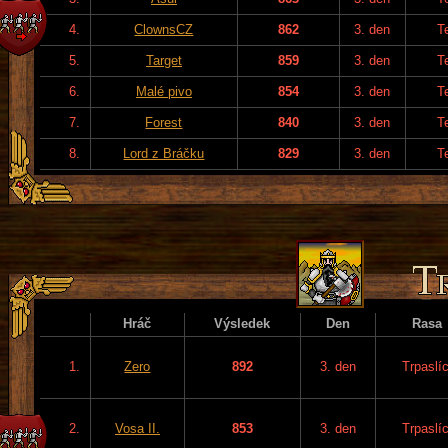
4.
ClownsCZ
862
3. den
T
5.
Target
859
3. den
T
6.
Malé pivo
854
3. den
T
7.
Forest
840
3. den
T
8.
Lord z Bráčku
829
3. den
T
Hráč
Výsledek
Den
Rasa
1.
Zero
892
3. den
Trpaslíc
2.
Vosa II.
853
3. den
Trpaslíc