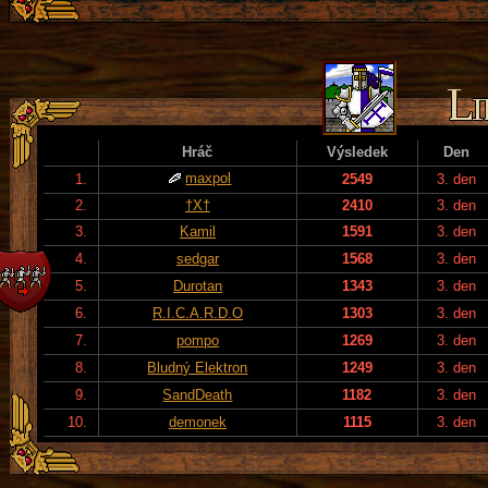
Hráč
Výsledek
Den
maxpol
1.
2549
3. den
2.
†X†
2410
3. den
3.
Kamil
1591
3. den
4.
sedgar
1568
3. den
5.
Durotan
1343
3. den
6.
R.I.C.A.R.D.O
1303
3. den
7.
pompo
1269
3. den
8.
Bludný Elektron
1249
3. den
9.
SandDeath
1182
3. den
10.
demonek
1115
3. den