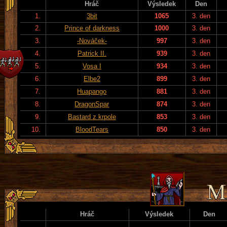
Hráč
Výsledek
Den
1.
3bit
1065
3. den
2.
Prince of darkness
1000
3. den
3.
-Nováček-
997
3. den
4.
Patrick II.
939
3. den
5.
Vosa I
934
3. den
6.
Elbe2
899
3. den
7.
Huapango
881
3. den
8.
DragonSpar
874
3. den
9.
Bastard z krpole
853
3. den
10.
BloodTears
850
3. den
Hráč
Výsledek
Den