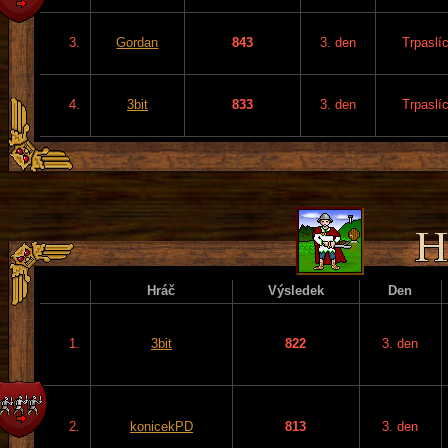
3.
Gordan
843
3. den
Trpaslíc
4.
3bit
833
3. den
Trpaslíc
Hráč
Výsledek
Den
1.
3bit
822
3. den
2.
konicekPD
813
3. den