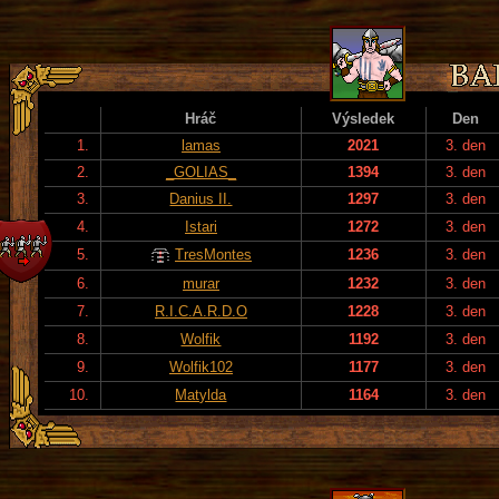
Hráč
Výsledek
Den
1.
lamas
2021
3. den
2.
_GOLIAS_
1394
3. den
3.
Danius II.
1297
3. den
4.
Istari
1272
3. den
5.
TresMontes
1236
3. den
6.
murar
1232
3. den
7.
R.I.C.A.R.D.O
1228
3. den
8.
Wolfik
1192
3. den
9.
Wolfik102
1177
3. den
10.
Matylda
1164
3. den