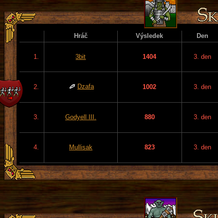
Hráč
Výsledek
Den
1.
3bit
1404
3. den
Dzafa
2.
1002
3. den
3.
Godyell III.
880
3. den
4.
Mullisak
823
3. den