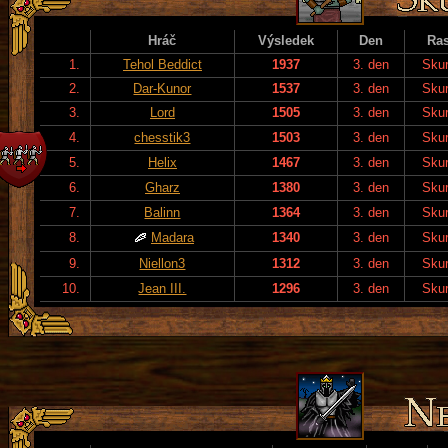
Hráč
Výsledek
Den
Ra
1.
Tehol Beddict
1937
3. den
Skur
2.
Dar-Kunor
1537
3. den
Skur
3.
Lord
1505
3. den
Skur
4.
chesstik3
1503
3. den
Skur
5.
Helix
1467
3. den
Skur
6.
Gharz
1380
3. den
Skur
7.
Balinn
1364
3. den
Skur
8.
Madara
1340
3. den
Skur
9.
Niellon3
1312
3. den
Skur
10.
Jean III.
1296
3. den
Skur