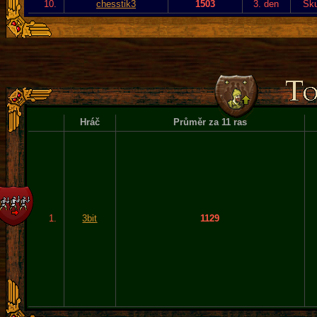
10.
chesstik3
1503
3. den
Sku
Hráč
Průměr za 11 ras
1.
3bit
1129