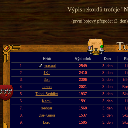
Výpis rekordů trofeje "
N
(první bojový přepočet (3. den) 
Hráč
Výsledek
Den
R
maxpol
1.
2549
3. den
L
2.
†X†
2410
3. den
L
3.
3bit
2306
3. den
El
4.
lamas
2021
3. den
Bar
5.
Tehol Beddict
1937
3. den
Sku
6.
Kamil
1591
3. den
L
7.
sedgar
1568
3. den
L
8.
Dar-Kunor
1537
3. den
Sku
9.
Lord
1505
3. den
Sku