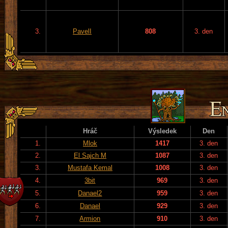
3.
PavelI
808
3. den
Hráč
Výsledek
Den
1.
Mlok
1417
3. den
2.
El Sajch M
1087
3. den
3.
Mustafa Kemal
1008
3. den
4.
3bit
969
3. den
5.
Danael2
959
3. den
6.
Danael
929
3. den
7.
Armion
910
3. den