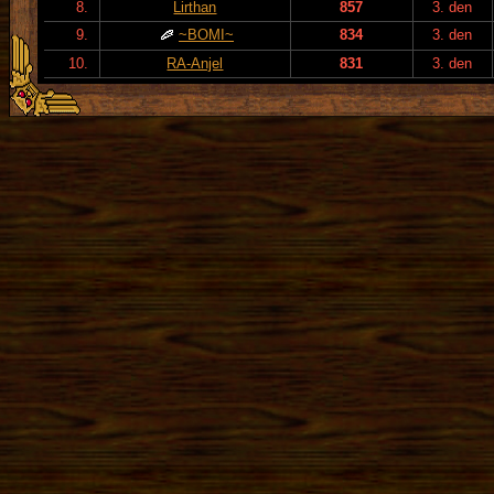
8.
Lirthan
857
3. den
9.
~BOMI~
834
3. den
10.
RA-Anjel
831
3. den