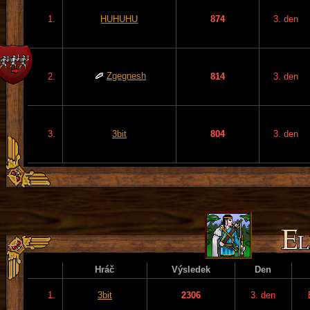
1.
HUHUHU
874
3. den
Zgegnesh
2.
814
3. den
3.
3bit
804
3. den
Hráč
Výsledek
Den
1.
3bit
2306
3. den