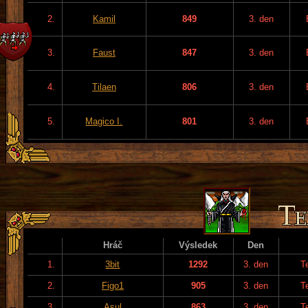
2.
Kamil
849
3. den
3.
Faust
847
3. den
4.
Tilaen
806
3. den
5.
Magico I.
801
3. den
Hráč
Výsledek
Den
1.
3bit
1292
3. den
T
2.
Figo1
905
3. den
T
3.
Asul
863
3. den
T