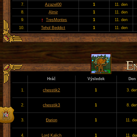
7.
Azazel00
1
11. den
8.
Almir
1
11. den
9.
TresMontes
1
11. den
10.
Tehol Beddict
1
11. den
Hráč
Výsledek
Den
1.
chesstik2
1
3. de
2.
chesstik3
1
8. de
3.
Đarion
1
11. de
4.
Lord Kalich
1
11. de