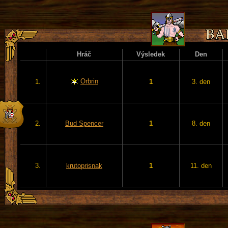
Hráč
Výsledek
Den
Orbrin
1.
1
3. den
2.
Bud Spencer
1
8. den
3.
krutoprisnak
1
11. den