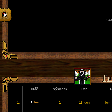
( z
Hráč
Výsledek
Den
Jean
1.
1
11. den
Temn