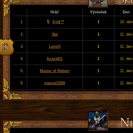
Hráč
Výsledek
Den
1.
Kýbl™
1
10. den
2.
3bit
1
11. den
3.
Lomir5
1
11. den
4.
Azazel01
1
11. den
5.
Master of Reborn
1
11. den
6.
maxpol1999
1
11. den