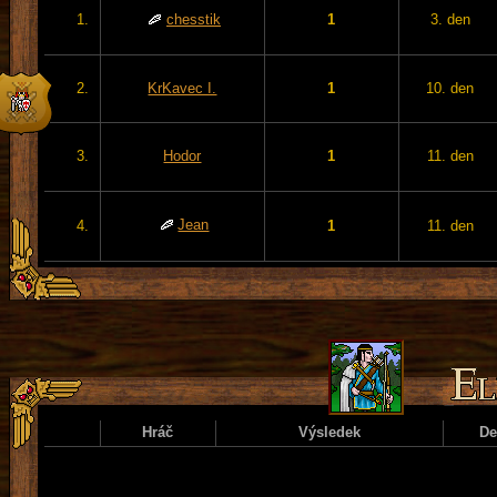
1.
chesstik
1
3. den
2.
KrKavec I.
1
10. den
3.
Hodor
1
11. den
Jean
4.
1
11. den
Hráč
Výsledek
D