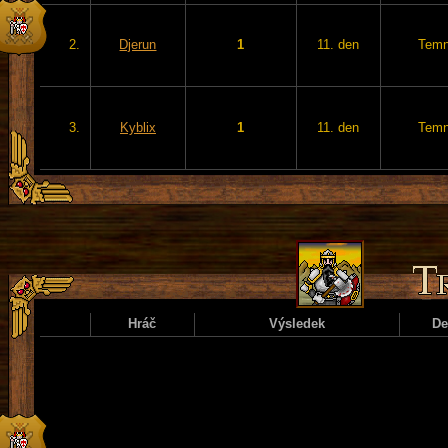
2.
Djerun
1
11. den
Temn
3.
Kyblix
1
11. den
Temn
Hráč
Výsledek
D