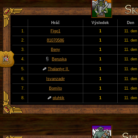
Hráč
Výsledek
Den
1.
Figo1
1
11. den
2.
81070586
1
11. den
3.
Beny
1
11. den
4.
Beruska
1
11. den
5.
Thalantyr II.
1
11. den
6.
Isvanzadir
1
11. den
7.
Bomíto
1
11. den
8.
pluhtik
1
11. den