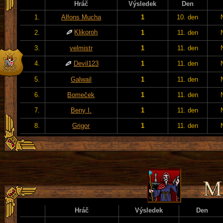
Hráč
Výsledek
Den
1.
Alfons Mucha
1
10. den
Klikoroh
2.
1
11. den
3.
velmistr
1
11. den
4.
Devil123
1
11. den
5.
Galwail
1
11. den
6.
Bomeček
1
11. den
7.
Beny I.
1
11. den
8.
Grigor
1
11. den
Hráč
Výsledek
Den