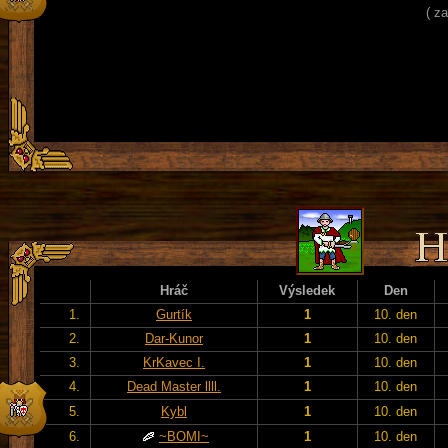
( z
Hráč
Výsledek
Den
1.
Gurtík
1
10. den
2.
Dar-Kunor
1
10. den
3.
KrKavec I.
1
10. den
4.
Dead Master llll.
1
10. den
5.
Kybl
1
10. den
6.
~BOMI~
1
10. den