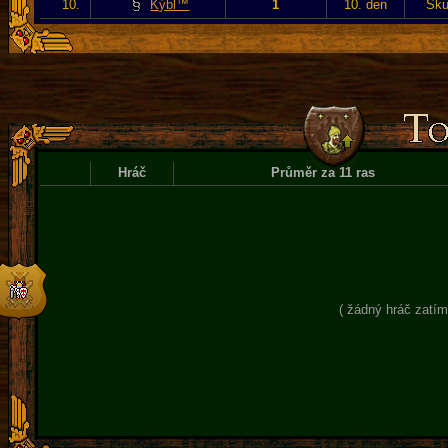
10.
Kýbl™
1
10. den
Sku
Hráč
Průměr za 11 ras
( žádný hráč zatím