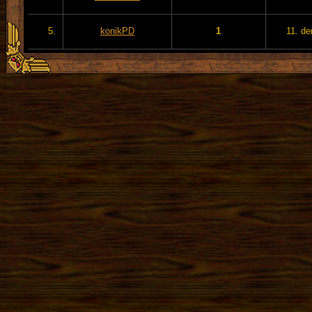
5.
konikPD
1
11. de