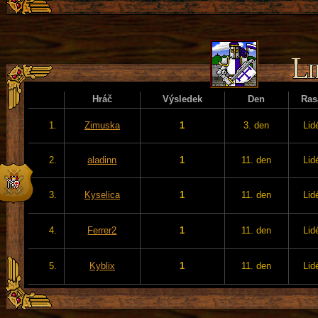
Hráč
Výsledek
Den
Ras
1.
Zimuska
1
3. den
Lid
2.
aladinn
1
11. den
Lid
3.
Kyselica
1
11. den
Lid
4.
Ferrer2
1
11. den
Lid
5.
Kyblix
1
11. den
Lid