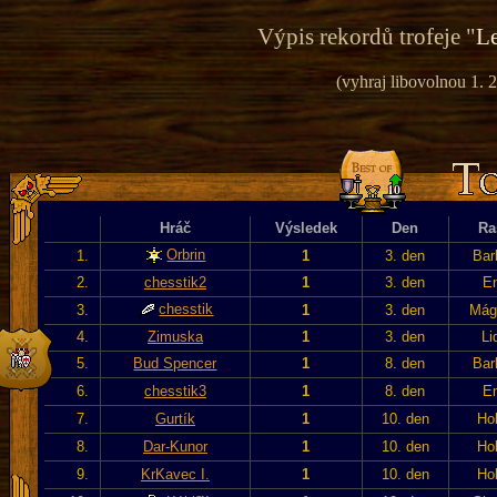
Výpis rekordů trofeje "
Le
(vyhraj libovolnou 1. 2
Hráč
Výsledek
Den
Ra
Orbrin
1.
1
3. den
Bar
2.
chesstik2
1
3. den
En
chesstik
3.
1
3. den
Mág
4.
Zimuska
1
3. den
Li
5.
Bud Spencer
1
8. den
Bar
6.
chesstik3
1
8. den
En
7.
Gurtík
1
10. den
Hob
8.
Dar-Kunor
1
10. den
Hob
9.
KrKavec I.
1
10. den
Hob