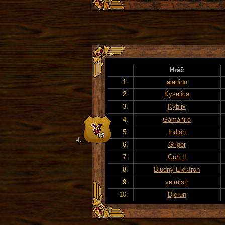
Hráč
1.
aladinn
2.
Kyselica
3.
Kyblix
4.
Gamahiro
5.
Indián
6.
Grigor
7.
Gurt II
8.
Bludný Elektron
9.
velmistr
10.
Djerun