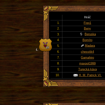
Hráč
1.
Figo1
2.
Beny
Beruska
3.
4.
Bomíto
Madara
5.
6.
chesstik4
7.
Gamahiro
8.
maxpol1999
9.
Turecká káva
10.
H. M. Patrick VI.