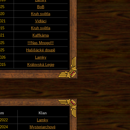
025
BoB
020
Kruh světla
2021
Vidláci
015
Kruh světla
021
Kaffkárna
025
!!!Nas Mnogo!!!
025
Hašišácké doupě
2026
Lamky
2015
Královská Legie
um
Klan
 2022
Lamky
 2024
Mysteriarchové