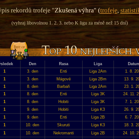
pis rekordů trofeje "
Zkušená výhra" (
trofeje
,
statisti
(vyhraj libovolnou 1. 2. 3. nebo K ligu za méně než 15 dní)
sledek
Den
Rasa
Liga
Datu
1
3. den
Enti
Liga 2Am
1. 8. 2
1
3. den
Mágové
Liga 2Bm
13. 9. 2
1
8. den
Barbaři
Liga 2Am
23. 1. 2
1
8. den
Enti
Liga 3K
24. 11. 
1
8. den
Hobiti
Liga 3K
7. 1. 2
1
9. den
Hobiti
Liga K3
26. 9. 2
1
9. den
Enti
Liga 2B
6. 7. 2
1
10. den
Skuruti
Liga K3
18. 3. 2
1
10. den
Nekromanti
Liga 2B
24. 10. 