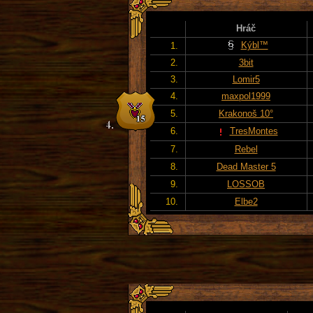
Hráč
Kýbl™
1.
2.
3bit
3.
Lomir5
4.
maxpol1999
5.
Krakonoš 10°
6.
TresMontes
7.
Rebel
8.
Dead Master 5
9.
LOSSOB
10.
Elbe2