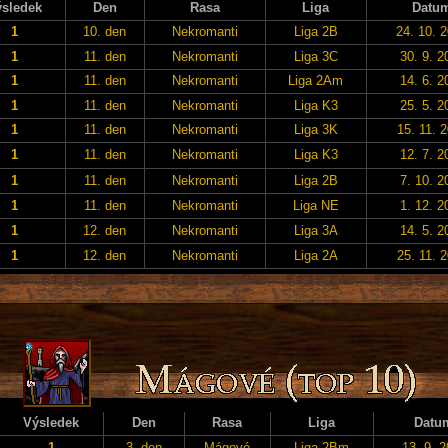
sledek
Den
Rasa
Liga
Datu
1
10. den
Nekromanti
Liga 2B
24. 10. 
1
11. den
Nekromanti
Liga 3C
30. 9. 2
1
11. den
Nekromanti
Liga 2Am
14. 6. 2
1
11. den
Nekromanti
Liga K3
25. 5. 2
1
11. den
Nekromanti
Liga 3K
15. 11. 
1
11. den
Nekromanti
Liga K3
12. 7. 2
1
11. den
Nekromanti
Liga 2B
7. 10. 2
1
11. den
Nekromanti
Liga NE
1. 12. 2
1
12. den
Nekromanti
Liga 3A
14. 5. 2
1
12. den
Nekromanti
Liga 2A
25. 11. 
Výsledek
Den
Rasa
Liga
Datu
1
3. den
Mágové
Liga 2Bm
13. 9. 