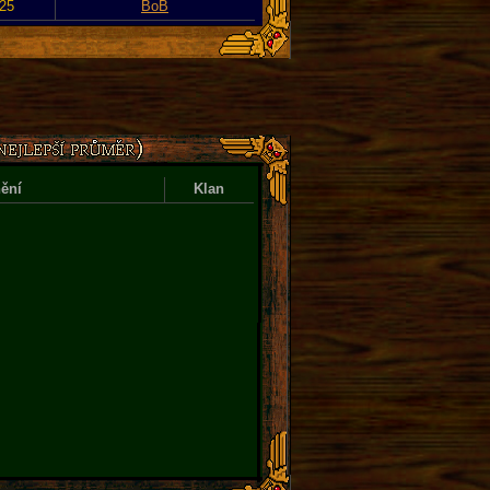
025
BoB
ění
Klan