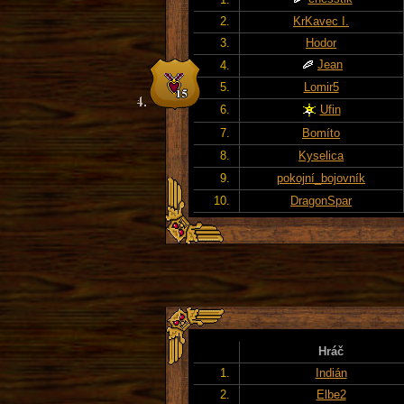
2.
KrKavec I.
3.
Hodor
Jean
4.
5.
Lomir5
6.
Ufin
7.
Bomíto
8.
Kyselica
9.
pokojní_bojovník
10.
DragonSpar
Hráč
1.
Indián
2.
Elbe2