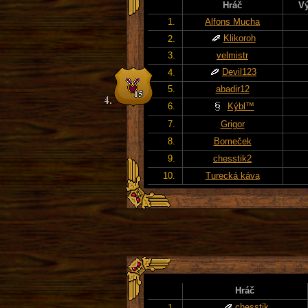
Hráč
Vý
1.
Alfons Mucha
Klikoroh
2.
3.
velmistr
Devil123
4.
5.
abadir12
6.
Kýbl™
7.
Grigor
8.
Bomeček
9.
chesstik2
10.
Turecká káva
Hráč
chesstik
1.