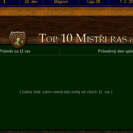
1
10. den
Mágové
Liga 2B
7. 2. 2
Průměr za 11 ras
Průměrný den spln
( žádný hráč zatím nemá tuto trofej od všech 11. ras )