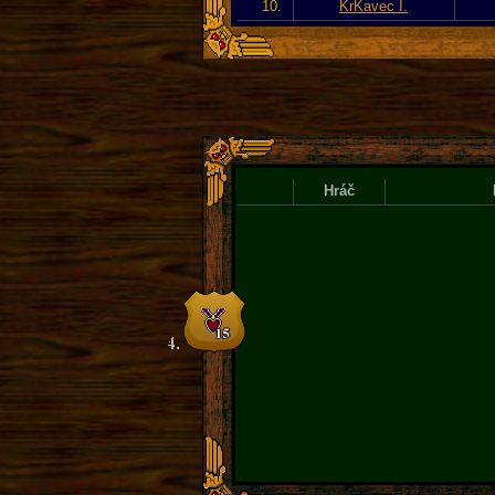
10.
KrKavec I.
Hráč