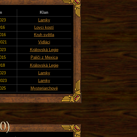
m
Klan
2023
Lamky
016
Lovci kostí
2016
Kruh světla
2021
Vidláci
2023
Královská Legie
2015
Paliči z Mexica
018
Královská Legie
2023
Lamky
2023
Lamky
2025
Mysteriarchové