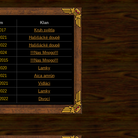
um
Klan
2017
Kruh světla
2021
Hašišácké doupě
2022
Hašišácké doupě
2024
!!!Nas Mnogo!!!
 2015
!!!Nas Mnogo!!!
2020
Lamky
2021
Aica amrún
 2021
Vidláci
2022
Lamky
 2022
Divocí