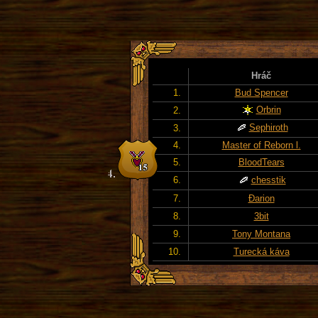
Hráč
1.
Bud Spencer
Orbrin
2.
Sephiroth
3.
4.
Master of Reborn l.
5.
BloodTears
6.
chesstik
7.
Đarion
8.
3bit
9.
Tony Montana
10.
Turecká káva