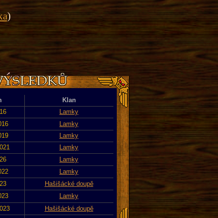
ka
)
m
Klan
016
Lamky
016
Lamky
019
Lamky
2021
Lamky
026
Lamky
022
Lamky
023
Hašišácké doupě
023
Lamky
2023
Hašišácké doupě