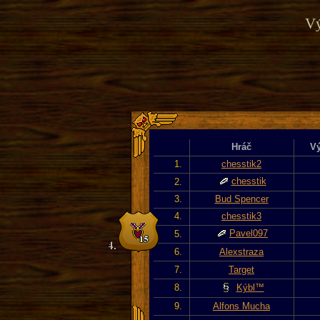
Vý
Hráč
Vý
1.
chesstik2
chesstik
2.
3.
Bud Spencer
4.
chesstik3
Pavel097
5.
6.
Alexstraza
7.
Target
8.
Kýbl™
9.
Alfons Mucha