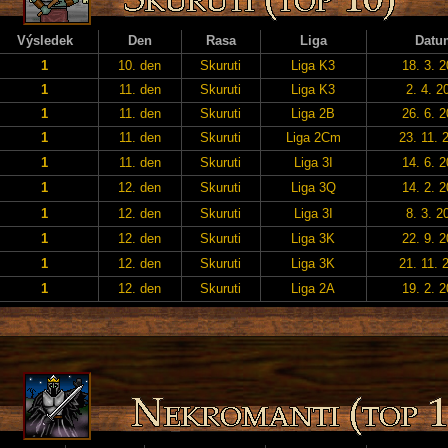
Výsledek
Den
Rasa
Liga
Datu
1
10. den
Skuruti
Liga K3
18. 3. 
1
11. den
Skuruti
Liga K3
2. 4. 2
1
11. den
Skuruti
Liga 2B
26. 6. 
1
11. den
Skuruti
Liga 2Cm
23. 11. 
1
11. den
Skuruti
Liga 3I
14. 6. 
1
12. den
Skuruti
Liga 3Q
14. 2. 
1
12. den
Skuruti
Liga 3I
8. 3. 2
1
12. den
Skuruti
Liga 3K
22. 9. 
1
12. den
Skuruti
Liga 3K
21. 11. 
1
12. den
Skuruti
Liga 2A
19. 2. 