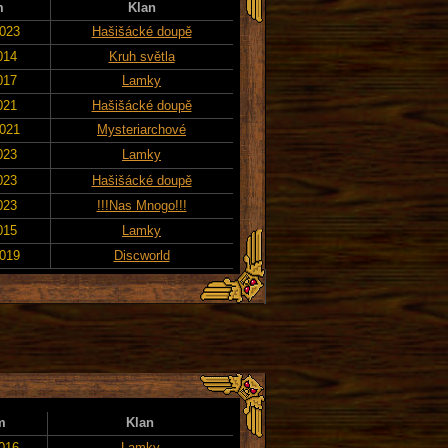
m
Klan
2023
Hašišácké doupě
014
Kruh světla
017
Lamky
021
Hašišácké doupě
2021
Mysteriarchové
023
Lamky
023
Hašišácké doupě
023
!!!Nas Mnogo!!!
015
Lamky
2019
Discworld
m
Klan
2016
Lamky