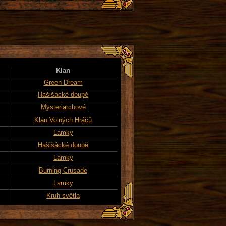
Klan
Green Dream
Hašišácké doupě
Mysteriarchové
Klan Volných Hráčů
Lamky
Hašišácké doupě
Lamky
Burning Crusade
Lamky
Kruh světla