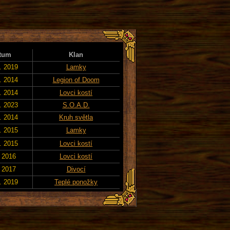
tum
Klan
. 2019
Lamky
. 2014
Legion of Doom
. 2014
Lovci kostí
. 2023
S.O.A.D.
. 2014
Kruh světla
. 2015
Lamky
. 2015
Lovci kostí
. 2016
Lovci kostí
. 2017
Divocí
. 2019
Teplé ponožky