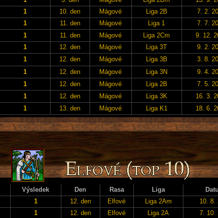
1
10. den
Mágové
Liga 2B
7. 2. 2
1
11. den
Mágové
Liga 1
7. 7. 2
1
11. den
Mágové
Liga 2Cm
9. 12. 
1
12. den
Mágové
Liga 3T
9. 2. 2
1
12. den
Mágové
Liga 3B
3. 8. 2
1
12. den
Mágové
Liga 3N
9. 4. 2
1
12. den
Mágové
Liga 2B
7. 5. 2
1
12. den
Mágové
Liga 3K
16. 3. 
1
13. den
Mágové
Liga K1
18. 6. 
Výsledek
Den
Rasa
Liga
Dat
1
12. den
Elfové
Liga 2Am
10. 8.
1
12. den
Elfové
Liga 2A
7. 10.