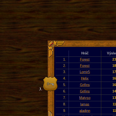
Hráč
Výsle
1.
Forest
23
2.
Forest
18
3.
Lomir5
17
4.
Helix
16
5.
Grifins
16
6.
Grifins
14
7.
Matyso
13
8.
lamas
11
9.
aladinn
11