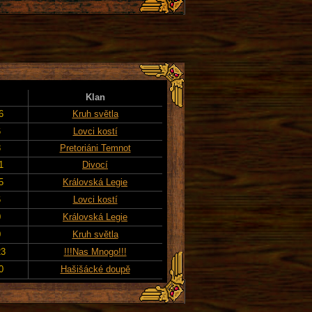
Klan
6
Kruh světla
6
Lovci kostí
8
Pretoriáni Temnot
1
Divocí
5
Královská Legie
6
Lovci kostí
0
Královská Legie
0
Kruh světla
23
!!!Nas Mnogo!!!
0
Hašišácké doupě