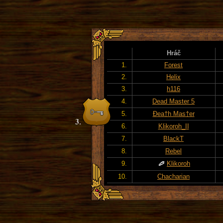
Hráč
1.
Forest
2.
Helix
3.
h116
4.
Dead Master 5
5.
Đea†h Mas†er
6.
Klikoroh_II
7.
BlackT
8.
Rebel
9.
Klikoroh
10.
Chacharian