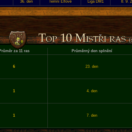
36. den
Temní Elfové
Liga DM1
8. 9. 
Průměr za 11 ras
Průměrný den splnění
6
23. den
1
4. den
1
7. den