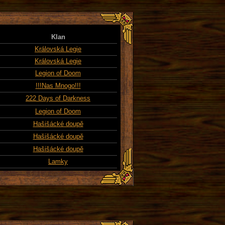
Klan
Královská Legie
Královská Legie
Legion of Doom
!!!Nas Mnogo!!!
222 Days of Darkness
Legion of Doom
Hašišácké doupě
Hašišácké doupě
Hašišácké doupě
Lamky