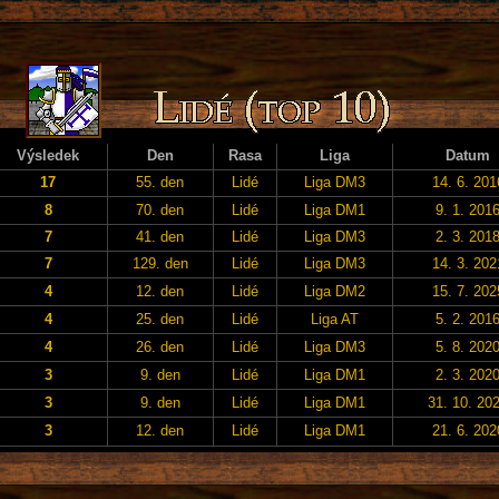
Výsledek
Den
Rasa
Liga
Datum
17
55. den
Lidé
Liga DM3
14. 6. 201
8
70. den
Lidé
Liga DM1
9. 1. 201
7
41. den
Lidé
Liga DM3
2. 3. 201
7
129. den
Lidé
Liga DM3
14. 3. 202
4
12. den
Lidé
Liga DM2
15. 7. 202
4
25. den
Lidé
Liga AT
5. 2. 201
4
26. den
Lidé
Liga DM3
5. 8. 202
3
9. den
Lidé
Liga DM1
2. 3. 202
3
9. den
Lidé
Liga DM1
31. 10. 20
3
12. den
Lidé
Liga DM1
21. 6. 202