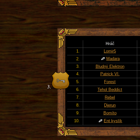
Hráč
1.
Lomir5
Madara
2.
3.
Bludný Elektron
4.
Patrick VI.
5.
Forest
6.
Tehol Beddict
7.
Rebel
8.
Djerun
9.
Bomíto
10.
Ent kyslík