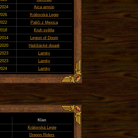
 2024
Aica amrún
2026
Královská Legie
2022
Paliči z Mexica
2018
Kruh světla
 2014
Legion of Doom
 2020
Hašišácké doupě
 2023
Lamky
 2023
Lamky
2024
Lamky
Klan
Královská Legie
Dragon Riders