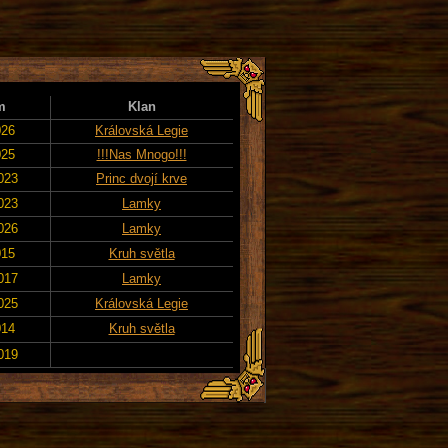
m
Klan
026
Královská Legie
025
!!!Nas Mnogo!!!
2023
Princ dvojí krve
2023
Lamky
2026
Lamky
015
Kruh světla
2017
Lamky
2025
Královská Legie
014
Kruh světla
2019