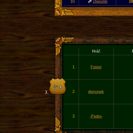
10.
chesstik
10
Hráč
1.
Forest
2.
demonek
3.
-Pedro-