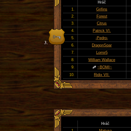
Hráč
1.
Grifins
2.
Forest
3.
Citrus
4.
Patrick VI.
5.
-Pedro-
6.
DragonSpar
7.
Lomir5
8.
William Wallace
9.
~BOMI~
10.
Ridix VII.
Hráč
1.
Matyso