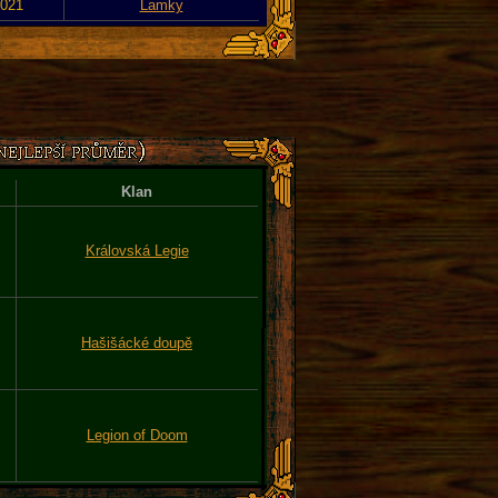
2021
Lamky
Klan
Královská Legie
Hašišácké doupě
Legion of Doom