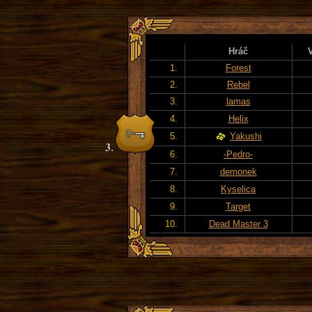
Hráč
1.
Forest
2.
Rebel
3.
lamas
4.
Helix
5.
Yakushi
6.
-Pedro-
7.
demonek
8.
Kyselica
9.
Target
10.
Dead Master 3