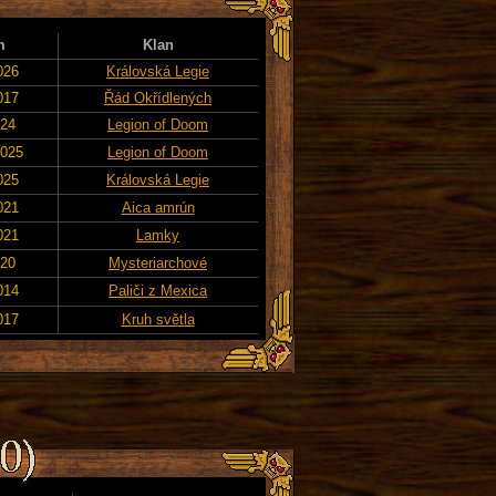
m
Klan
026
Královská Legie
017
Řád Okřídlených
024
Legion of Doom
2025
Legion of Doom
025
Královská Legie
021
Aica amrún
021
Lamky
020
Mysteriarchové
014
Paliči z Mexica
017
Kruh světla