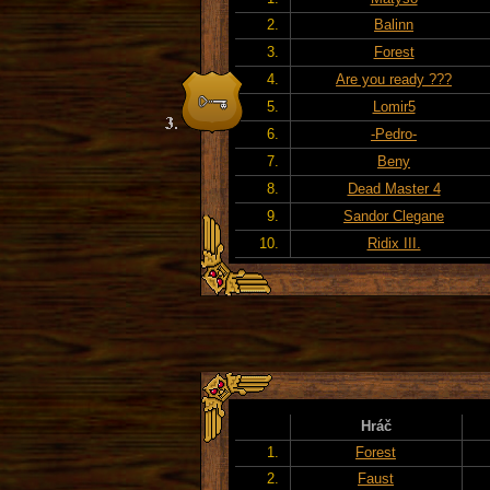
2.
Balinn
3.
Forest
4.
Are you ready ???
5.
Lomir5
6.
-Pedro-
7.
Beny
8.
Dead Master 4
9.
Sandor Clegane
10.
Ridix III.
Hráč
1.
Forest
2.
Faust