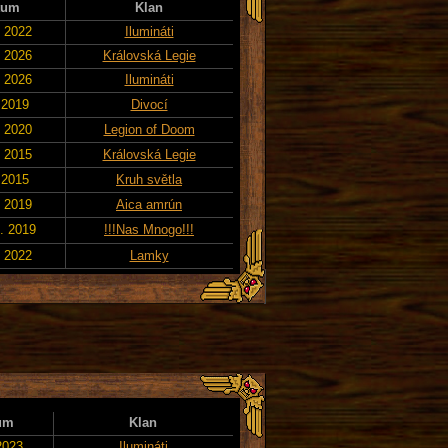
tum
Klan
. 2022
Ilumináti
. 2026
Královská Legie
. 2026
Ilumináti
 2019
Divocí
. 2020
Legion of Doom
. 2015
Královská Legie
 2015
Kruh světla
. 2019
Aica amrún
. 2019
!!!Nas Mnogo!!!
. 2022
Lamky
um
Klan
2023
Ilumináti