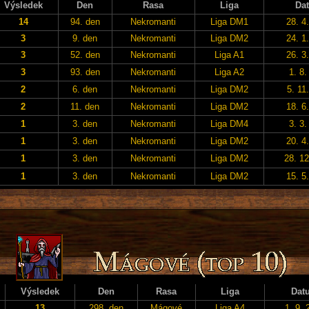
Výsledek
Den
Rasa
Liga
Da
14
94. den
Nekromanti
Liga DM1
28. 4
3
9. den
Nekromanti
Liga DM2
24. 1
3
52. den
Nekromanti
Liga A1
26. 3
3
93. den
Nekromanti
Liga A2
1. 8.
2
6. den
Nekromanti
Liga DM2
5. 11
2
11. den
Nekromanti
Liga DM2
18. 6
1
3. den
Nekromanti
Liga DM4
3. 3.
1
3. den
Nekromanti
Liga DM2
20. 4
1
3. den
Nekromanti
Liga DM2
28. 12
1
3. den
Nekromanti
Liga DM2
15. 5
Výsledek
Den
Rasa
Liga
Dat
13
298. den
Mágové
Liga A4
1. 9. 