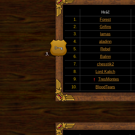
Hráč
1.
Forest
2.
Grifins
3.
lamas
4.
aladinn
5.
Rebel
6.
Balinn
7.
chesstik2
8.
Lord Kalich
9.
TresMontes
10.
BloodTears