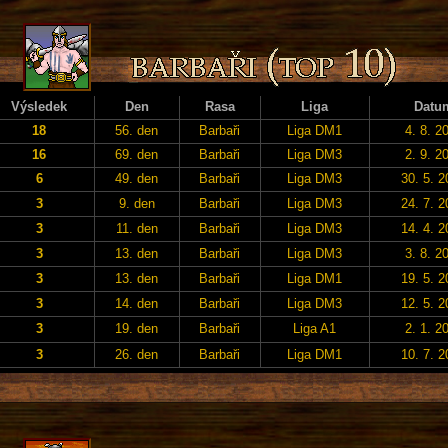
Výsledek
Den
Rasa
Liga
Datu
18
56. den
Barbaři
Liga DM1
4. 8. 2
16
69. den
Barbaři
Liga DM3
2. 9. 2
6
49. den
Barbaři
Liga DM3
30. 5. 
3
9. den
Barbaři
Liga DM3
24. 7. 
3
11. den
Barbaři
Liga DM3
14. 4. 
3
13. den
Barbaři
Liga DM3
3. 8. 2
3
13. den
Barbaři
Liga DM1
19. 5. 
3
14. den
Barbaři
Liga DM3
12. 5. 
3
19. den
Barbaři
Liga A1
2. 1. 2
3
26. den
Barbaři
Liga DM1
10. 7. 