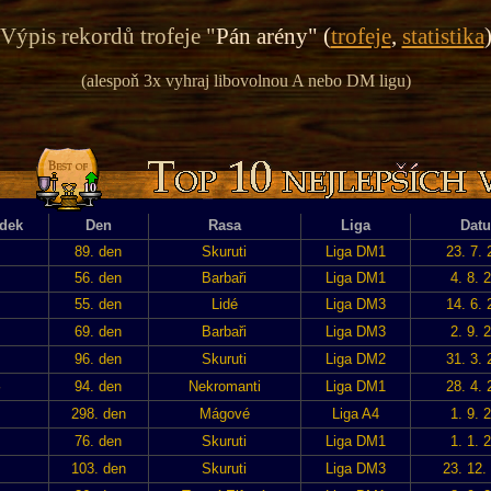
Výpis rekordů trofeje "
Pán arény" (
trofeje
,
statistika
(alespoň 3x vyhraj libovolnou A nebo DM ligu)
dek
Den
Rasa
Liga
Dat
89. den
Skuruti
Liga DM1
23. 7.
56. den
Barbaři
Liga DM1
4. 8. 
55. den
Lidé
Liga DM3
14. 6.
69. den
Barbaři
Liga DM3
2. 9. 
96. den
Skuruti
Liga DM2
31. 3.
94. den
Nekromanti
Liga DM1
28. 4.
298. den
Mágové
Liga A4
1. 9. 
76. den
Skuruti
Liga DM1
1. 1. 
103. den
Skuruti
Liga DM3
23. 12.