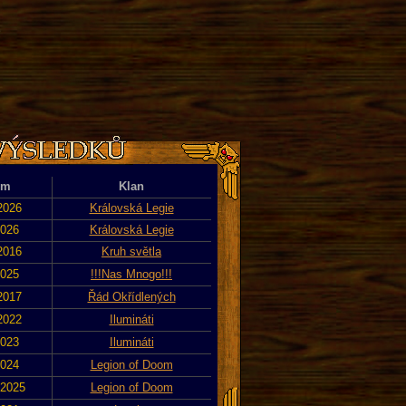
)
um
Klan
 2026
Královská Legie
2026
Královská Legie
 2016
Kruh světla
2025
!!!Nas Mnogo!!!
 2017
Řád Okřídlených
 2022
Ilumináti
2023
Ilumináti
2024
Legion of Doom
 2025
Legion of Doom