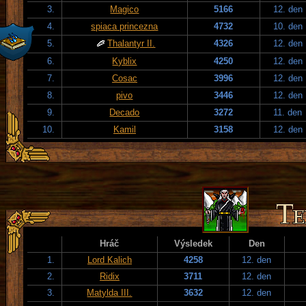
3.
Magico
5166
12. den
4.
spiaca princezna
4732
10. den
5.
Thalantyr II.
4326
12. den
6.
Kyblix
4250
12. den
7.
Cosac
3996
12. den
8.
pivo
3446
12. den
9.
Decado
3272
11. den
10.
Kamil
3158
12. den
Hráč
Výsledek
Den
1.
Lord Kalich
4258
12. den
2.
Ridix
3711
12. den
3.
Matylda III.
3632
12. den