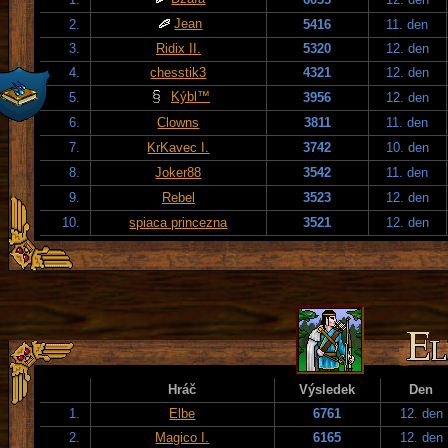
Jean
2.
5416
11. den
3.
Ridix II.
5320
12. den
4.
chesstik3
4321
12. den
Kýbl™
5.
3956
12. den
6.
Clowns
3811
11. den
7.
KrKavec I.
3742
10. den
8.
Joker88
3542
11. den
9.
Rebel
3523
12. den
10.
spiaca princezna
3521
12. den
Hráč
Výsledek
Den
1.
Elbe
6761
12. den
2.
Magico I.
6165
12. den