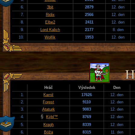
6.
3bit
2879
12. den
7.
Ridix
2566
12. den
8.
Elbe2
2411
12. den
9.
Lord Kalich
2177
8. den
10.
Wolfik
1953
12. den
Hráč
Výsledek
Den
1.
Kamil
17626
12. den
2.
Forest
9110
12. den
3.
Ataturk
9083
12. den
4.
Kýbl™
8769
12. den
5.
Kragh
8339
12. den
6.
Bóža
8315
11. den