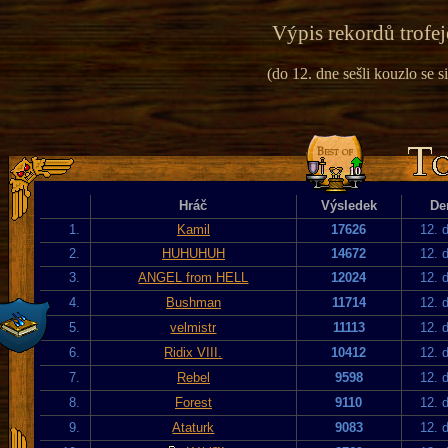
Výpis rekordů trofej
(do 12. dne sešli kouzlo se si
Hráč
Výsledek
De
1.
Kamil
17626
12. 
2.
HUHUHUH
14672
12. 
3.
ANGEL from HELL
12024
12. 
4.
Bushman
11714
12. 
5.
velmistr
11113
12. 
6.
Ridix VIII.
10412
12. 
7.
Rebel
9598
12. 
8.
Forest
9110
12. 
9.
Ataturk
9083
12. 