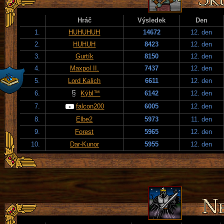
Hráč
Výsledek
Den
1.
HUHUHUH
14672
12. den
2.
HUHUH
8423
12. den
3.
Gurtík
8150
12. den
4.
Maxpol II.
7437
12. den
5.
Lord Kalich
6611
12. den
6.
Kýbl™
6142
12. den
7.
falcon200
6005
12. den
8.
Elbe2
5973
11. den
9.
Forest
5965
12. den
10.
Dar-Kunor
5955
12. den