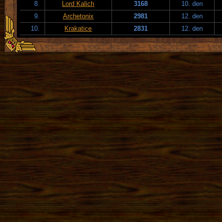
8.
Lord Kalich
3168
10. den
9.
Archetonix
2981
12. den
10.
Krakatice
2831
12. den