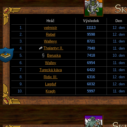
Hráč
Výsledek
Den
1.
velmistr
11113
12. den
2.
Rebel
9598
12. den
3.
Walleyy
8721
11. den
Thalantyr II.
4.
7940
11. den
5.
Beruska
7418
10. den
6.
Walley
6954
11. den
7.
Turecká káva
6422
11. den
8.
Ridix III.
6316
12. den
9.
Lagduf
6032
12. den
10.
Kragh
5997
11. den