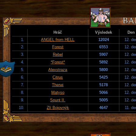
Hráč
Výsledek
Den
1.
ANGEL from HELL
12024
12. de
2.
Forest
6553
12. de
3.
Rebel
5907
12. de
4.
*Forest*
5892
12. de
5.
Alexstraza
5800
12. de
6.
Citrus
5425
12. de
7.
Therwi
5178
12. de
8.
Matyso
5066
12. de
9.
Spunt II.
5005
12. de
10.
Zlí Bojovnýk
4647
11. de