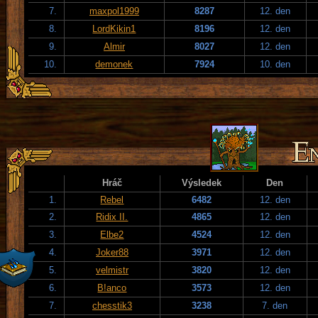
7.
maxpol1999
8287
12. den
8.
LordKikin1
8196
12. den
9.
Almir
8027
12. den
10.
demonek
7924
10. den
Hráč
Výsledek
Den
1.
Rebel
6482
12. den
2.
Ridix II.
4865
12. den
3.
Elbe2
4524
12. den
4.
Joker88
3971
12. den
5.
velmistr
3820
12. den
6.
B!anco
3573
12. den
7.
chesstik3
3238
7. den