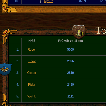
10.
Kýbl™
8769
12. 
Hráč
Průměr za 11 ras
1.
Rebel
5009
2.
Elbe2
2926
3.
Cosac
2819
4.
Ridix
2439
5.
Wolfik
2111