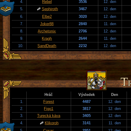
4.
Rebel
3536
12. den
5.
Sephiroth
3467
12. den
6.
Elbe2
3020
12. den
7.
Joker88
2840
11. den
8.
Archetonix
2706
12. den
9.
Kragh
2644
11. den
10.
SandDeath
2232
12. den
Hráč
Výsledek
Den
1.
Forest
4487
12. den
2.
Figo1
3817
12. den
3.
Turecká káva
3405
12. den
4.
Klikoroh
3141
11. den
5.
Cosac
2951
12. den