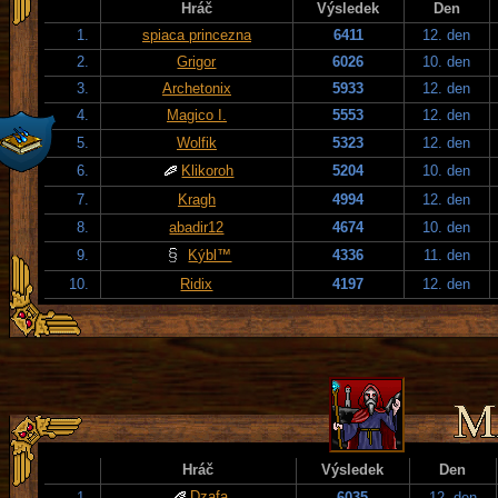
Hráč
Výsledek
Den
1.
spiaca princezna
6411
12. den
2.
Grigor
6026
10. den
3.
Archetonix
5933
12. den
4.
Magico I.
5553
12. den
5.
Wolfik
5323
12. den
6.
Klikoroh
5204
10. den
7.
Kragh
4994
12. den
8.
abadir12
4674
10. den
9.
Kýbl™
4336
11. den
10.
Ridix
4197
12. den
Hráč
Výsledek
Den
Dzafa
1.
6035
12. den