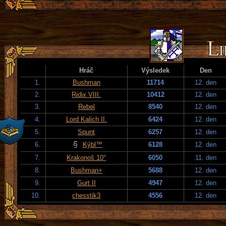
Hráč
Výsledek
Den
1.
Bushman
11714
12. den
2.
Ridix VIII.
10412
12. den
3.
Rebel
8540
12. den
4.
Lord Kalich II.
6424
12. den
5.
Spunt
6257
12. den
6.
Kýbl™
6128
12. den
7.
Krakonoš 10°
6050
11. den
8.
Bushman+
5688
12. den
9.
Gurt II
4947
12. den
10.
chesstik3
4556
12. den