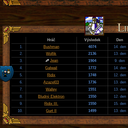
Hráč
Výsledek
Den
1.
Bushman
4074
14. den
2.
Wolfik
2136
13. den
Jean
3.
1904
9. den
4.
Galwail
1772
14. den
5.
Ridix
1748
12. den
6.
Azazel03
1736
13. den
7.
Walley
1551
13. den
8.
Bludný Elektron
1550
12. den
9.
Ridix III.
1550
15. den
10.
Gurt II
1499
13. den