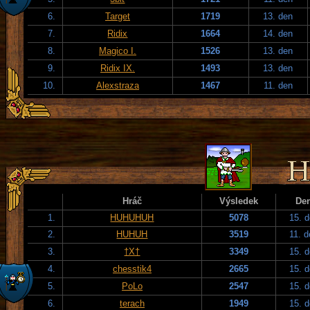
6.
Target
1719
13. den
7.
Ridix
1664
14. den
8.
Magico I.
1526
13. den
9.
Ridix IX.
1493
13. den
10.
Alexstraza
1467
11. den
Hráč
Výsledek
De
1.
HUHUHUH
5078
15. 
2.
HUHUH
3519
11. 
3.
†X†
3349
15. 
4.
chesstik4
2665
15. 
5.
PoLo
2547
15. 
6.
terach
1949
15. 