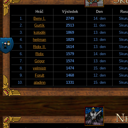
Hráč
Výsledek
Den
Ras
1.
Beny I.
2749
14. den
Skuru
2.
Gurtík
2513
11. den
Skuru
3.
koloděj
1869
13. den
Skuru
4.
hejtman
1829
13. den
Skuru
5.
Ridix II.
1614
13. den
Skuru
6.
Ridix
1579
14. den
Skuru
7.
Grigor
1574
13. den
Skuru
8.
velmistr
1474
15. den
Skuru
9.
Forult
1468
12. den
Skuru
10.
aladinn
1331
15. den
Skuru