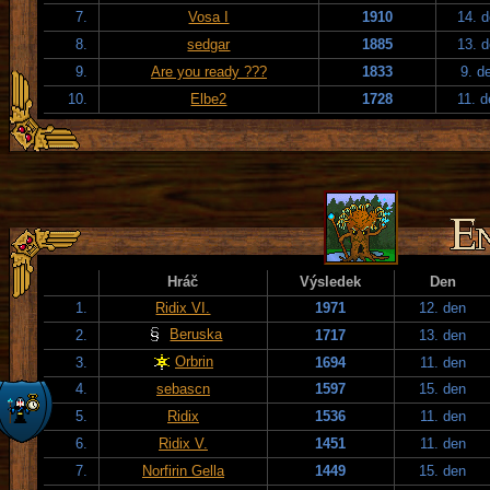
7.
Vosa I
1910
14. 
8.
sedgar
1885
13. 
9.
Are you ready ???
1833
9. d
10.
Elbe2
1728
11. 
Hráč
Výsledek
Den
1.
Ridix VI.
1971
12. den
Beruska
2.
1717
13. den
Orbrin
3.
1694
11. den
4.
sebascn
1597
15. den
5.
Ridix
1536
11. den
6.
Ridix V.
1451
11. den
7.
Norfirin Gella
1449
15. den