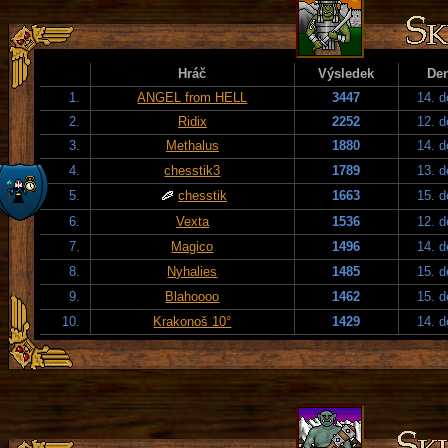
Hráč
Výsledek
De
1.
ANGEL from HELL
3447
14. 
2.
Ridix
2252
12. 
3.
Methalus
1880
14. 
4.
chesstik3
1789
13. 
5.
chesstik
1663
15. 
6.
Vexta
1536
12. 
7.
Magico
1496
14. 
8.
Nyhalies
1485
15. 
9.
Blahoooo
1462
15. 
10.
Krakonoš 10°
1429
14. 