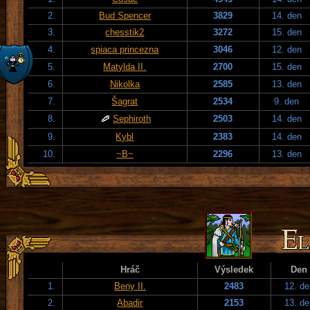
2.
Bud Spencer
3829
14. den
3.
chesstik2
3272
15. den
4.
spiaca princezna
3046
12. den
5.
Matylda II.
2700
15. den
6.
Nikolka
2585
13. den
7.
Šagrat
2534
9. den
8.
Sephiroth
2503
14. den
9.
Kybl
2383
14. den
10.
~B~
2296
13. den
Hráč
Výsledek
Den
1.
Beny II.
2483
12. de
2.
Abadir
2153
13. de