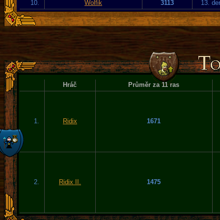
10.
Wolfik
3113
13. de
Hráč
Průměr za 11 ras
1.
Ridix
1671
2.
Ridix II.
1475