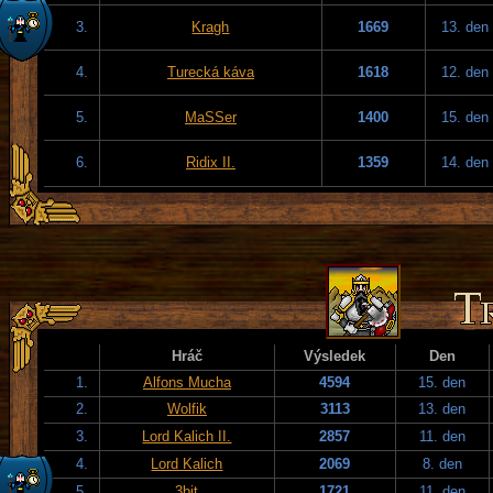
3.
Kragh
1669
13. den
4.
Turecká káva
1618
12. den
5.
MaSSer
1400
15. den
6.
Ridix II.
1359
14. den
Hráč
Výsledek
Den
1.
Alfons Mucha
4594
15. den
2.
Wolfik
3113
13. den
3.
Lord Kalich II.
2857
11. den
4.
Lord Kalich
2069
8. den
5.
3bit
1721
11. den