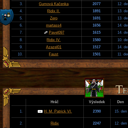
3.
Gumová Kačenka
2077
12. de
4.
Ridix II.
1891
13. de
5.
Zero
1691
13. de
6.
martass4
1656
14. de
7.
Pavel097
1615
14. de
8.
Ridix IV.
1580
10. de
9.
Azazel01
1517
14. de
10.
Faust
1501
11. de
Hráč
Výsledek
Den
1.
H. M. Patrick VI.
2390
15. den
2.
Ridix
2247
12. den