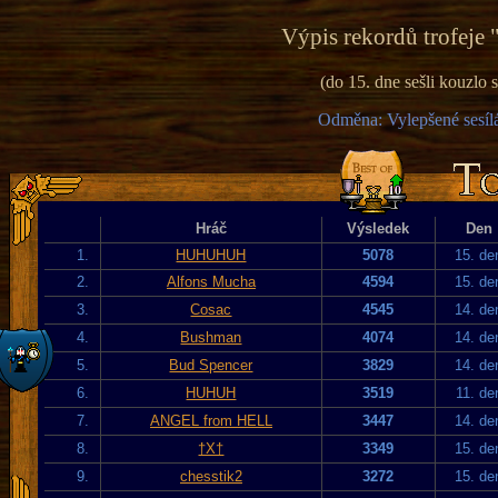
Výpis rekordů trofeje 
(do 15. dne sešli kouzlo
Odměna: Vylepšené sesílá
Hráč
Výsledek
Den
1.
HUHUHUH
5078
15. de
2.
Alfons Mucha
4594
15. de
3.
Cosac
4545
14. de
4.
Bushman
4074
14. de
5.
Bud Spencer
3829
14. de
6.
HUHUH
3519
11. de
7.
ANGEL from HELL
3447
14. de
8.
†X†
3349
15. de
9.
chesstik2
3272
15. de