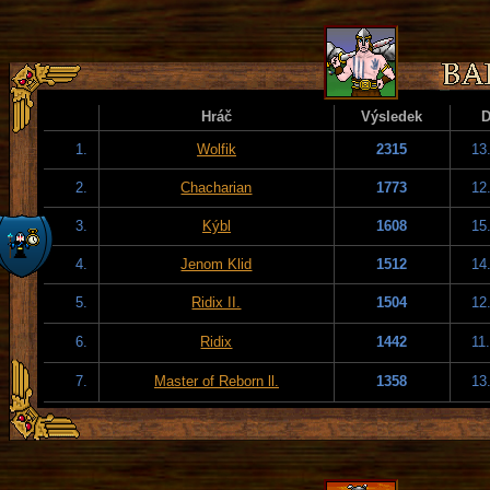
Hráč
Výsledek
1.
Wolfik
2315
13
2.
Chacharian
1773
12
3.
Kýbl
1608
15
4.
Jenom Klid
1512
14
5.
Ridix II.
1504
12
6.
Ridix
1442
11
7.
Master of Reborn ll.
1358
13