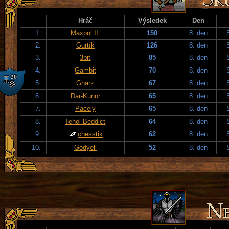
Hráč
Výsledek
Den
1.
Maxpol II.
150
8. den
2.
Gurtík
126
8. den
3.
3bit
85
8. den
4.
Gambit
70
8. den
5.
Gharz
67
8. den
6.
Dar-Kunor
65
8. den
7.
Pacely
65
8. den
8.
Tehol Beddict
64
8. den
9.
chesstik
62
8. den
10.
Godyell
52
8. den