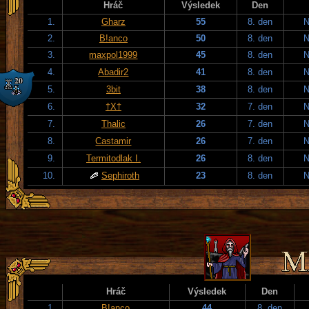
Hráč
Výsledek
Den
1.
Gharz
55
8. den
N
2.
B!anco
50
8. den
N
3.
maxpol1999
45
8. den
N
4.
Abadir2
41
8. den
N
5.
3bit
38
8. den
N
6.
†X†
32
7. den
N
7.
Thalic
26
7. den
N
8.
Castamir
26
7. den
N
9.
Termitodlak I.
26
8. den
N
10.
Sephiroth
23
8. den
N
Hráč
Výsledek
Den
1.
B!anco
44
8. den