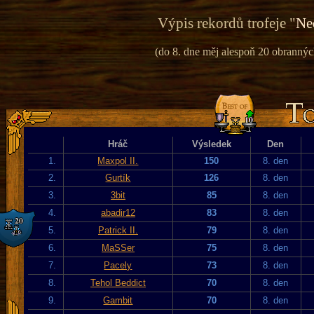
Výpis rekordů trofeje "
Ne
(do 8. dne měj alespoň 20 obranných
Hráč
Výsledek
Den
1.
Maxpol II.
150
8. den
2.
Gurtík
126
8. den
3.
3bit
85
8. den
4.
abadir12
83
8. den
5.
Patrick II.
79
8. den
6.
MaSSer
75
8. den
7.
Pacely
73
8. den
8.
Tehol Beddict
70
8. den
9.
Gambit
70
8. den