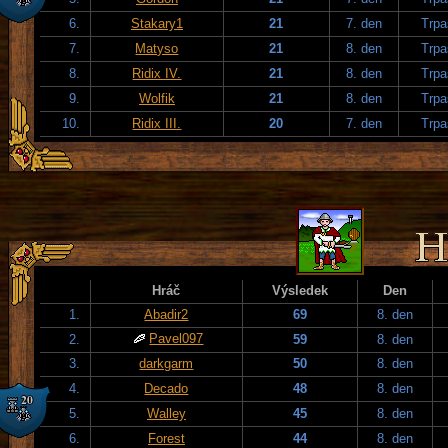
6.
Stakary1
21
7. den
Trpa
7.
Matyso
21
8. den
Trpa
8.
Ridix IV.
21
8. den
Trpa
9.
Wolfik
21
8. den
Trpa
10.
Ridix III.
20
7. den
Trpa
Hráč
Výsledek
Den
1.
Abadir2
69
8. den
Pavel097
2.
59
8. den
3.
darkgarm
50
8. den
4.
Decado
48
8. den
5.
Walley
45
8. den
6.
Forest
44
8. den