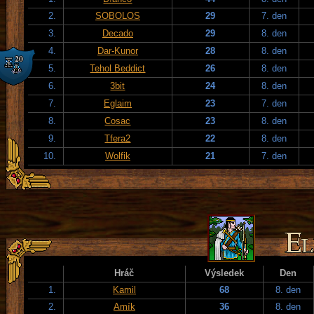
2.
SOBOLOS
29
7. den
3.
Decado
29
8. den
4.
Dar-Kunor
28
8. den
5.
Tehol Beddict
26
8. den
6.
3bit
24
8. den
7.
Eglaim
23
7. den
8.
Cosac
23
8. den
9.
Tfera2
22
8. den
10.
Wolfik
21
7. den
Hráč
Výsledek
Den
1.
Kamil
68
8. den
2.
Amík
36
8. den