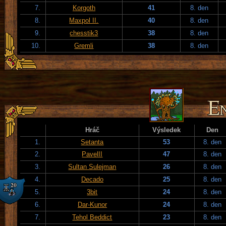
7.
Korgoth
41
8. den
8.
Maxpol II.
40
8. den
9.
chesstik3
38
8. den
10.
Gremli
38
8. den
Hráč
Výsledek
Den
1.
Setanta
53
8. den
2.
PavelII
47
8. den
3.
Sultan Sulejman
26
8. den
4.
Decado
25
8. den
5.
3bit
24
8. den
6.
Dar-Kunor
24
8. den
7.
Tehol Beddict
23
8. den