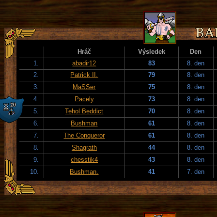
Hráč
Výsledek
Den
1.
abadir12
83
8. den
2.
Patrick II.
79
8. den
3.
MaSSer
75
8. den
4.
Pacely
73
8. den
5.
Tehol Beddict
70
8. den
6.
Bushman
61
8. den
7.
The Conqueror
61
8. den
8.
Shagrath
44
8. den
9.
chesstik4
43
8. den
10.
Bushman.
41
7. den