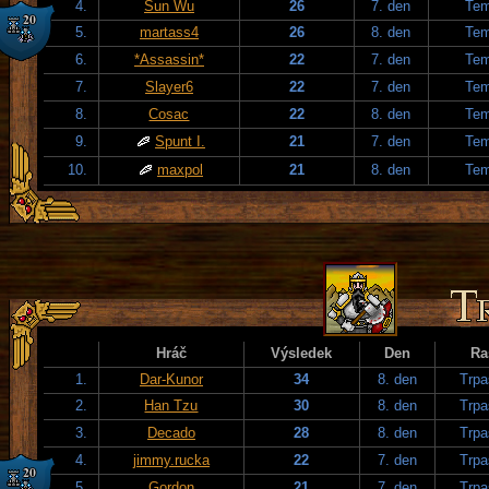
4.
Sun Wu
26
7. den
Tem
5.
martass4
26
8. den
Tem
6.
*Assassin*
22
7. den
Tem
7.
Slayer6
22
7. den
Tem
8.
Cosac
22
8. den
Tem
9.
Spunt I.
21
7. den
Tem
10.
maxpol
21
8. den
Tem
Hráč
Výsledek
Den
Ra
1.
Dar-Kunor
34
8. den
Trpa
2.
Han Tzu
30
8. den
Trpa
3.
Decado
28
8. den
Trpa
4.
jimmy.rucka
22
7. den
Trpa
5.
Gordon
21
7. den
Trpa