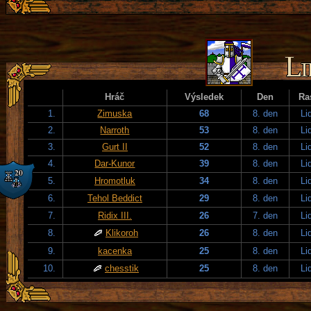
Hráč
Výsledek
Den
Ra
1.
Zimuska
68
8. den
Li
2.
Narroth
53
8. den
Li
3.
Gurt II
52
8. den
Li
4.
Dar-Kunor
39
8. den
Li
5.
Hromotluk
34
8. den
Li
6.
Tehol Beddict
29
8. den
Li
7.
Ridix III.
26
7. den
Li
8.
Klikoroh
26
8. den
Li
9.
kacenka
25
8. den
Li
10.
chesstik
25
8. den
Li