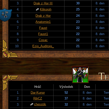
3.
Drak z Hor III
30
8. den
4.
Klikoroh
25
8. den
5.
Drak z Hor
24
8. den
6.
Anatomie1
23
8. den
7.
Faust
22
8. den
8.
Faust1
22
8. den
9.
Cosac
22
8. den
10.
Ezio_Auditore_
21
8. den
Hráč
Výsledek
Den
1.
Dar-Kunor
52
8. den
Tem
2.
RilrCZ
37
8. den
Tem
chesstik
3.
32
8. den
Tem