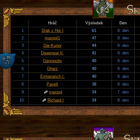
Hráč
Výsledek
Den
1.
Drak z Hor I
61
8. den
2.
maxpol1
47
8. den
3.
Dar-Kunor
44
8. den
4.
Dawenear II.
41
8. den
5.
Daniopolis
40
8. den
6.
Gharz
40
8. den
7.
Ermanarich I.
40
8. den
8.
PavelI
38
8. den
9.
maxpol
34
7. den
10.
Richard I
34
8. den