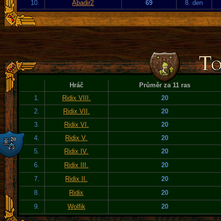
10.
Abadir2
69
8. den
Hráč
Průměr za 11 ras
1.
Ridix VIII.
20
2.
Ridix VII.
20
3.
Ridix VI.
20
4.
Ridix V.
20
5.
Ridix IV.
20
6.
Ridix III.
20
7.
Ridix II.
20
8.
Ridix
20
9.
Wolfik
20