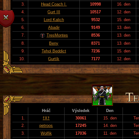
3.
Head Coach I.
10998
16. den
4.
Gurt III
10517
12. den
5.
Lord Kalich
9532
15. den
6.
Abadir
9149
13. den
7.
TresMontes
8536
13. den
8.
Beny
8371
13. den
9.
Tehol Beddict
7236
15. den
10.
Gurtík
7177
12. den
Hráč
Výsledek
Den
1.
†X†
30061
15. den
Te
2.
petroos
17245
14. den
Te
3.
Wolfik
17036
11. den
Te