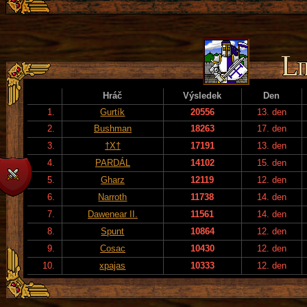
Hráč
Výsledek
Den
1.
Gurtík
20556
13. den
2.
Bushman
18263
17. den
3.
†X†
17191
13. den
4.
PARDÁL
14102
15. den
5.
Gharz
12119
12. den
6.
Narroth
11738
14. den
7.
Dawenear II.
11561
14. den
8.
Spunt
10864
12. den
9.
Cosac
10430
12. den
10.
xpajas
10333
12. den