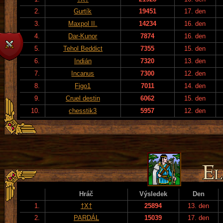
2.
Gurtík
19451
17. den
3.
Maxpol II.
14234
16. den
4.
Dar-Kunor
7874
16. den
5.
Tehol Beddict
7355
15. den
6.
Indián
7320
13. den
7.
Incanus
7300
12. den
8.
Figo1
7011
14. den
9.
Cruel destin
6062
15. den
10.
chesstik3
5957
12. den
Hráč
Výsledek
Den
1.
†X†
25894
13. den
2.
PARDÁL
15039
17. den