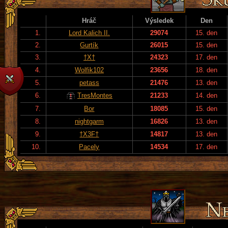
Hráč
Výsledek
Den
1.
Lord Kalich II.
29074
15. den
2.
Gurtík
26015
15. den
3.
†X†
24323
17. den
4.
Wolfik102
23656
18. den
5.
petass
21476
13. den
6.
TresMontes
21233
14. den
7.
Bor
18085
15. den
8.
nightgarm
16826
13. den
9.
†X3F†
14817
13. den
10.
Pacely
14534
17. den