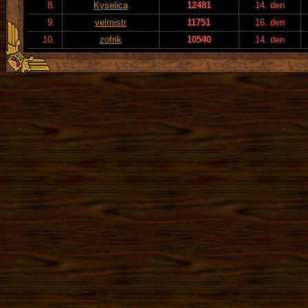
8.
Kyselica
12481
14. den
9.
velmistr
11751
16. den
10.
zofrik
10540
14. den