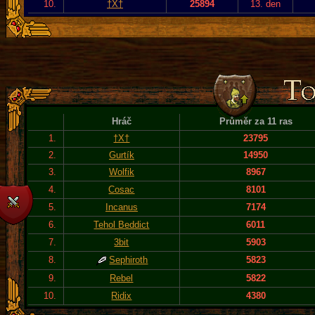
10.
†X†
25894
13. den
Hráč
Průměr za 11 ras
1.
†X†
23795
2.
Gurtík
14950
3.
Wolfik
8967
4.
Cosac
8101
5.
Incanus
7174
6.
Tehol Beddict
6011
7.
3bit
5903
8.
Sephiroth
5823
9.
Rebel
5822
10.
Ridix
4380