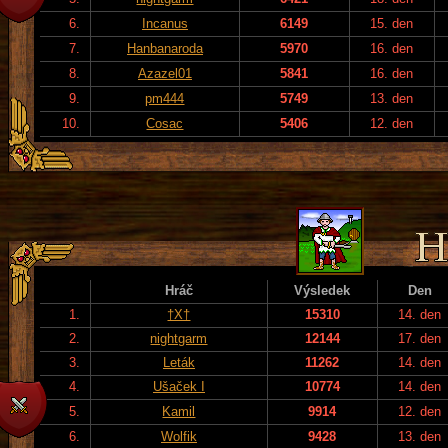
6.
Incanus
6149
15. den
7.
Hanbanaroda
5970
16. den
8.
Azazel01
5841
16. den
9.
pm444
5749
13. den
10.
Cosac
5406
12. den
Hráč
Výsledek
Den
1.
†X†
15310
14. den
2.
nightgarm
12144
17. den
3.
Leták
11262
14. den
4.
Ušaček I
10774
14. den
5.
Kamil
9914
12. den
6.
Wolfik
9428
13. den