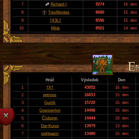
7.
Richard I
9274
16. den
8.
TresMontes
8680
15. den
9.
†X3L†
8596
15. den
10.
Mlok
8501
14. den
Hráč
Výsledek
Den
1.
†X†
43052
16. den
2.
petroos
16653
15. den
3.
Gurtík
15720
15. den
4.
Granswylvir
14496
16. den
5.
Čísburgr.
14444
18. den
6.
Dar-Kunor
13979
13. den
7.
nightgarm
13480
15. den