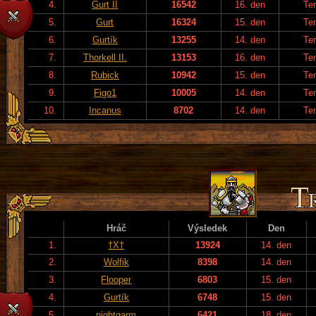
4.
Gurt II
16542
16. den
Te
5.
Gurt
16324
15. den
Te
6.
Gurtík
13255
14. den
Te
7.
Thorkell II.
13153
16. den
Te
8.
Rubick
10942
15. den
Te
9.
Figo1
10005
14. den
Te
10.
Incanus
8702
14. den
Te
Hráč
Výsledek
Den
1.
†X†
13924
14. den
2.
Wolfik
8398
14. den
3.
Flooper
6803
15. den
4.
Gurtík
6748
15. den
5.
nightgarm
6421
18. den