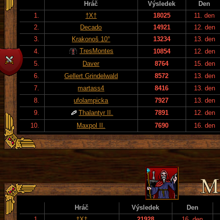
Hráč
Výsledek
Den
1.
†X†
18025
11. den
2.
Decado
14921
12. den
3.
Krakonoš 10°
13234
13. den
TresMontes
4.
10854
12. den
5.
Daver
8764
15. den
6.
Gellert Grindelwald
8572
13. den
7.
martass4
8416
13. den
8.
ufolampicka
7927
13. den
9.
Thalantyr II.
7891
12. den
10.
Maxpol II.
7690
16. den
Hráč
Výsledek
Den
1.
†X†
21928
16. den