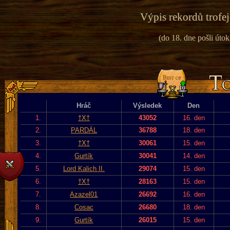
Výpis rekordů trofej
(do 18. dne pošli útok
Hráč
Výsledek
Den
1.
†X†
43052
16. den
2.
PARDÁL
36788
18. den
3.
†X†
30061
15. den
4.
Gurtík
30041
14. den
5.
Lord Kalich II.
29074
15. den
6.
†X†
28163
15. den
7.
Azazel01
26692
16. den
8.
Cosac
26680
18. den
9.
Gurtík
26015
15. den