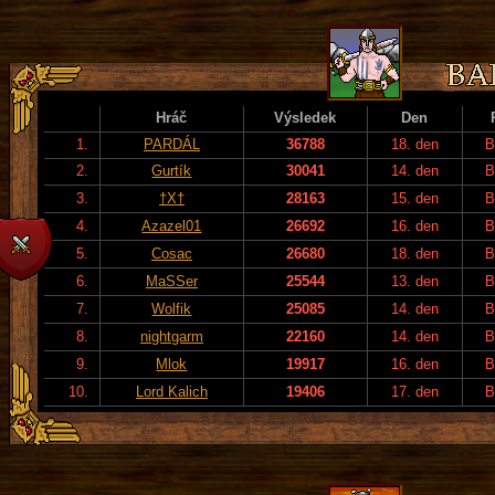
Hráč
Výsledek
Den
1.
PARDÁL
36788
18. den
B
2.
Gurtík
30041
14. den
B
3.
†X†
28163
15. den
B
4.
Azazel01
26692
16. den
B
5.
Cosac
26680
18. den
B
6.
MaSSer
25544
13. den
B
7.
Wolfik
25085
14. den
B
8.
nightgarm
22160
14. den
B
9.
Mlok
19917
16. den
B
10.
Lord Kalich
19406
17. den
B