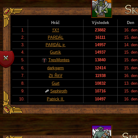
Hráč
Výsledek
Den
1.
†X†
23882
16. den
2.
PARDÁL
16111
15. den
3.
PARDÁL jr.
14957
14. den
4.
Gurtík
14937
15. den
5.
TresMontes
13840
15. den
6.
darkgarm
12414
15. den
7.
Zlí Řiťíř
11938
16. den
8.
Gurt
10832
13. den
9.
Sephiroth
10716
15. den
10.
Patrick II.
10497
16. den