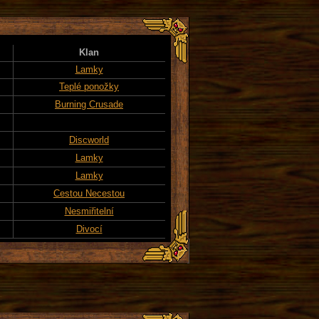
Klan
Lamky
Teplé ponožky
Burning Crusade
Discworld
Lamky
Lamky
Cestou Necestou
Nesmiřitelní
Divocí