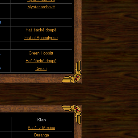
Mysteriarchové
3
Hašišácké doupě
Fist of Apocalypse
1
Green Hobbitt
Hašišácké doupě
0
Divocí
Klan
Paliči z Mexica
2
Duranga