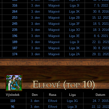
316
3. den
Mágové
Liga 3I
7. 5. 2022
264
3. den
Mágové
Liga 3K
30. 8. 2016
253
3. den
Mágové
Liga 2B
15. 12. 202
245
3. den
Mágové
Liga 3F
18. 5. 2021
235
3. den
Mágové
Liga 3O
18. 3. 2014
196
3. den
Mágové
Liga 3E
8. 6. 2021
189
3. den
Mágové
Liga 3I
22. 11. 202
187
3. den
Mágové
Liga 3K
30. 8. 2023
174
3. den
Mágové
Liga 2A
29. 11. 202
Výsledek
Den
Rasa
Liga
Datum
110
3. den
Elfové
Liga 3G
24. 7. 2015
96
3. den
Elfové
Liga 3I
22. 12. 202