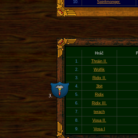
10.
Spiritmonger.
Hráč
P
1.
Thráin II.
2.
Wolfik
3.
Ridix II.
4.
3bit
5.
Ridix
6.
Ridix III.
7.
terach
8.
Vosa II.
9.
Vosa I