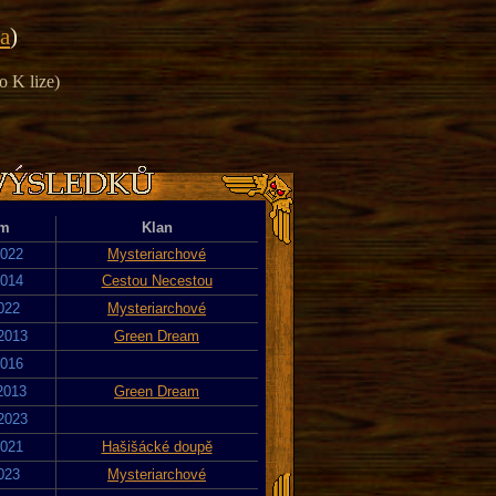
ka
)
o K lize)
um
Klan
2022
Mysteriarchové
2014
Cestou Necestou
2022
Mysteriarchové
 2013
Green Dream
2016
 2013
Green Dream
 2023
2021
Hašišácké doupě
2023
Mysteriarchové