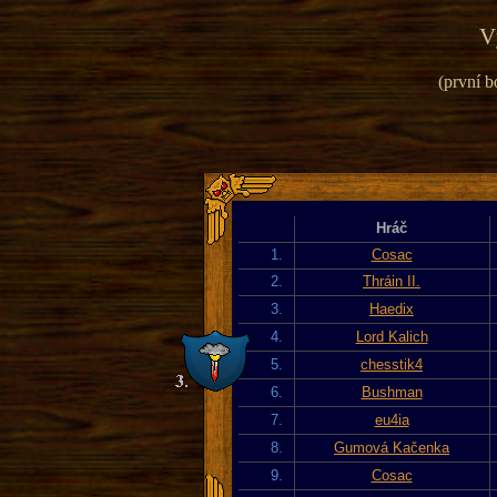
V
(první b
Hráč
1.
Cosac
2.
Thráin II.
3.
Haedix
4.
Lord Kalich
5.
chesstik4
6.
Bushman
7.
eu4ia
8.
Gumová Kačenka
9.
Cosac