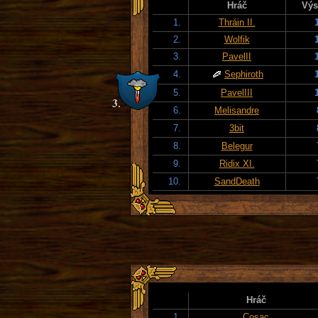
Hráč
Výs
1.
Thráin II.
2.
Wolfik
3.
PavelII
4.
Sephiroth
5.
PavelIII
6.
Melisandre
7.
3bit
8.
Belegur
9.
Ridix XI.
10.
SandDeath
Hráč
1.
Cosac