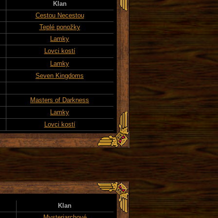
Klan
Cestou Necestou
Teplé ponožky
Lamky
Lovci kostí
Lamky
Seven Kingdoms
Masters of Darkness
Lamky
Lovci kostí
Klan
Mysteriarchové