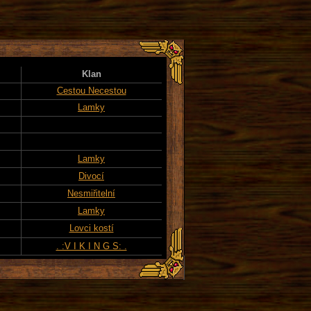
Klan
Cestou Necestou
Lamky
Lamky
Divocí
Nesmiřitelní
Lamky
Lovci kostí
. :V I K I N G S: .