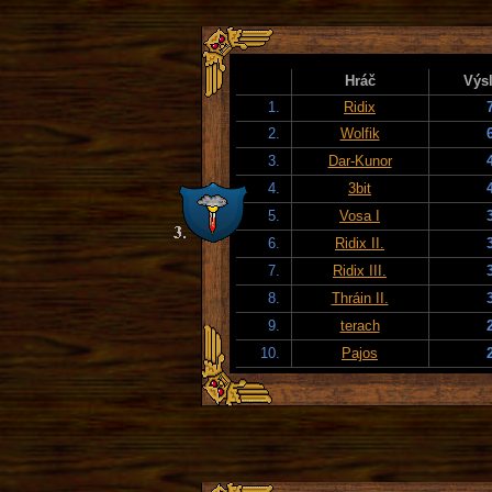
Hráč
Výs
1.
Ridix
2.
Wolfik
3.
Dar-Kunor
4.
3bit
5.
Vosa I
6.
Ridix II.
7.
Ridix III.
8.
Thráin II.
9.
terach
10.
Pajos