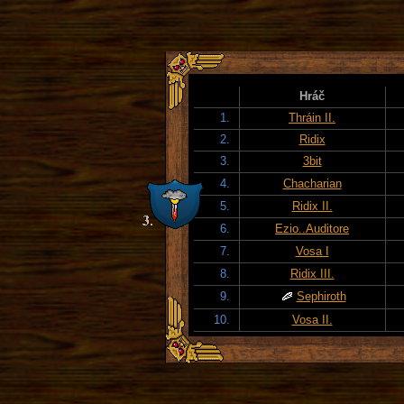
Hráč
1.
Thráin II.
2.
Ridix
3.
3bit
4.
Chacharian
5.
Ridix II.
6.
Ezio..Auditore
7.
Vosa I
8.
Ridix III.
9.
Sephiroth
10.
Vosa II.