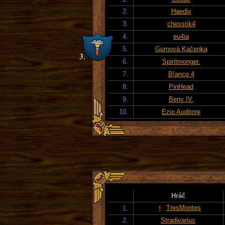
2.
Haedix
3.
chesstik4
4.
eu4ia
5.
Gumová Kačenka
6.
Spiritmonger.
7.
B!anco 4
8.
PinHead
9.
Beny IV.
10.
Ezio Auditore
Hráč
TresMontes
1.
2.
Stradivarius