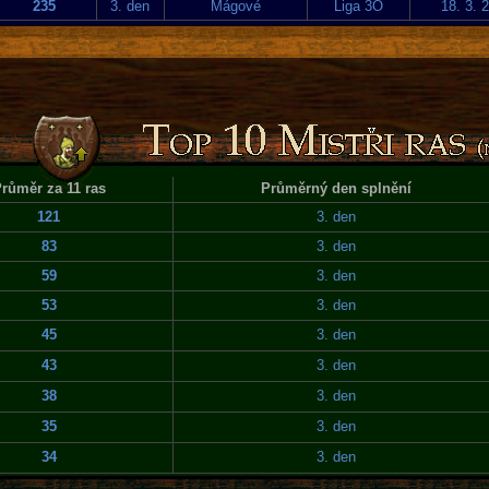
235
3. den
Mágové
Liga 3O
18. 3. 
růměr za 11 ras
Průměrný den splnění
121
3. den
83
3. den
59
3. den
53
3. den
45
3. den
43
3. den
38
3. den
35
3. den
34
3. den