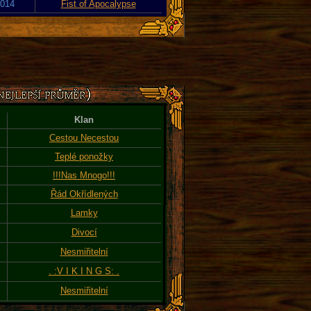
2014
Fist of Apocalypse
Klan
Cestou Necestou
Teplé ponožky
!!!Nas Mnogo!!!
Řád Okřídlených
Lamky
Divocí
Nesmiřitelní
. :V I K I N G S: .
Nesmiřitelní