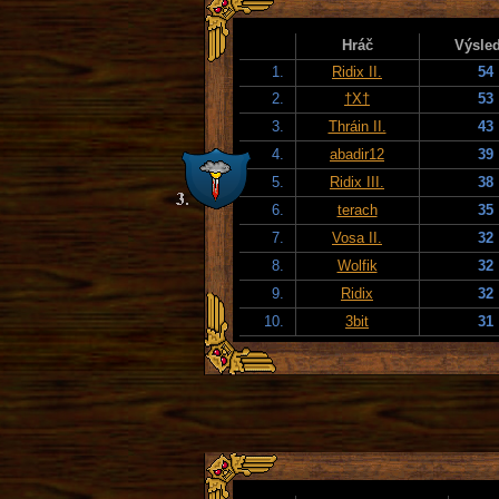
Hráč
Výsle
1.
Ridix II.
54
2.
†X†
53
3.
Thráin II.
43
4.
abadir12
39
5.
Ridix III.
38
6.
terach
35
7.
Vosa II.
32
8.
Wolfik
32
9.
Ridix
32
10.
3bit
31