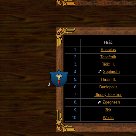
Hráč
1.
Bassilus
2.
Tanečník
3.
Ridix II.
Sephiroth
4.
5.
Thráin II.
6.
Daniopolis
7.
Bludný Elektron
8.
Zgegnesh
9.
3bit
10.
Wolfik