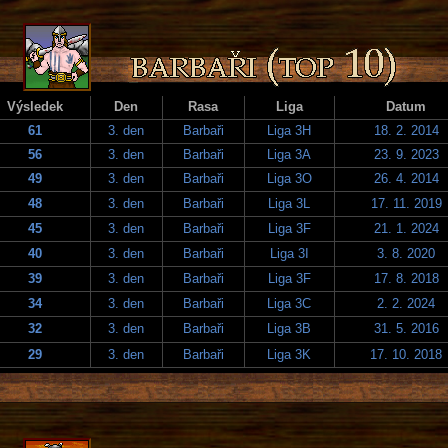
Výsledek
Den
Rasa
Liga
Datum
61
3. den
Barbaři
Liga 3H
18. 2. 2014
56
3. den
Barbaři
Liga 3A
23. 9. 2023
49
3. den
Barbaři
Liga 3O
26. 4. 2014
48
3. den
Barbaři
Liga 3L
17. 11. 2019
45
3. den
Barbaři
Liga 3F
21. 1. 2024
40
3. den
Barbaři
Liga 3I
3. 8. 2020
39
3. den
Barbaři
Liga 3F
17. 8. 2018
34
3. den
Barbaři
Liga 3C
2. 2. 2024
32
3. den
Barbaři
Liga 3B
31. 5. 2016
29
3. den
Barbaři
Liga 3K
17. 10. 2018