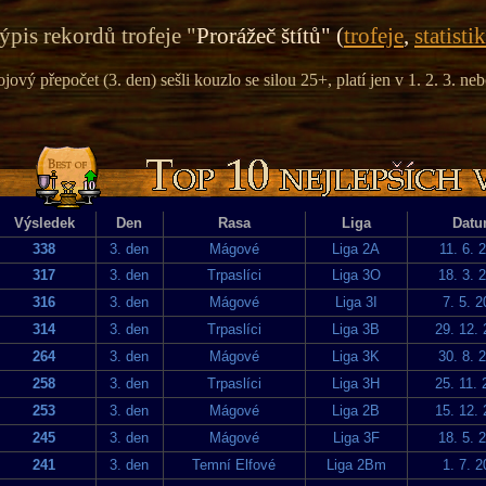
ýpis rekordů trofeje "
Prorážeč štítů" (
trofeje
,
statisti
ojový přepočet (3. den) sešli kouzlo se silou 25+, platí jen v 1. 2. 3. neb
Výsledek
Den
Rasa
Liga
Dat
338
3. den
Mágové
Liga 2A
11. 6. 
317
3. den
Trpaslíci
Liga 3O
18. 3. 
316
3. den
Mágové
Liga 3I
7. 5. 
314
3. den
Trpaslíci
Liga 3B
29. 12.
264
3. den
Mágové
Liga 3K
30. 8. 
258
3. den
Trpaslíci
Liga 3H
25. 11.
253
3. den
Mágové
Liga 2B
15. 12.
245
3. den
Mágové
Liga 3F
18. 5. 
241
3. den
Temní Elfové
Liga 2Bm
1. 7. 