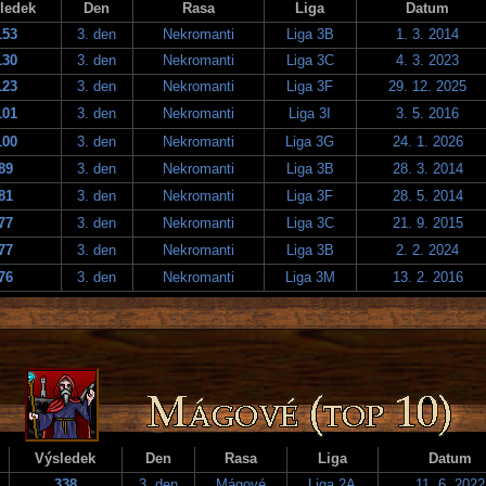
ledek
Den
Rasa
Liga
Datum
153
3. den
Nekromanti
Liga 3B
1. 3. 2014
130
3. den
Nekromanti
Liga 3C
4. 3. 2023
123
3. den
Nekromanti
Liga 3F
29. 12. 2025
101
3. den
Nekromanti
Liga 3I
3. 5. 2016
100
3. den
Nekromanti
Liga 3G
24. 1. 2026
89
3. den
Nekromanti
Liga 3B
28. 3. 2014
81
3. den
Nekromanti
Liga 3F
28. 5. 2014
77
3. den
Nekromanti
Liga 3C
21. 9. 2015
77
3. den
Nekromanti
Liga 3B
2. 2. 2024
76
3. den
Nekromanti
Liga 3M
13. 2. 2016
Výsledek
Den
Rasa
Liga
Datum
338
3. den
Mágové
Liga 2A
11. 6. 2022