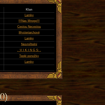
Klan
Lamky
!!!Nas Mnogo!!!
Cestou Necestou
Mysteriarchové
Lamky
Nesmiřitelní
. :V I K I N G S: .
Teplé ponožky
Lamky