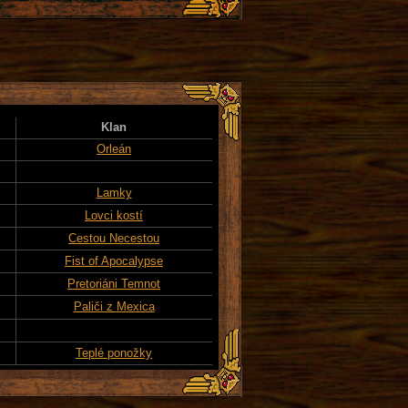
Klan
Orleán
Lamky
Lovci kostí
Cestou Necestou
Fist of Apocalypse
Pretoriáni Temnot
Paliči z Mexica
Teplé ponožky