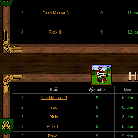
3.
Dead Master 6
9
11. d
4.
Ridix II.
9
12. d
Hráč
Výsledek
Den
1.
Dead Master 9
9
6. den
2.
Yzo
9
8. den
3.
Ridix
9
8. den
4.
Ridix II.
9
9. den
5.
PavelI
9
9. den