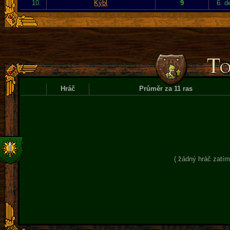
10.
Kýbl
9
6. d
Hráč
Průměr za 11 ras
( žádný hráč zatím