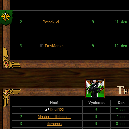
2.
Patrick VI.
9
11. den
3.
TresMontes
9
12. den
Hráč
Výsledek
Den
Devil123
1.
9
7. den
2.
Master of Reborn ll.
9
7. den
3.
demonek
9
8. den