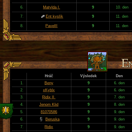
6.
Matylda I.
9
10. den
7.
Ent kyslík
9
11. den
8.
PavelII
9
11. den
Hráč
Výsledek
Den
1.
Beny
9
6. den
2.
xKyblx
9
6. den
3.
Ridix II.
9
7. den
4.
Jenom Klid
9
8. den
5.
81070586
9
9. den
6.
Beruska
9
9. den
7.
Ridix
9
9. den