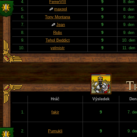
4.
FerrerVIII
9
8. den
maxpol
5.
9
8. den
6.
Tony Montana
9
9. den
7.
Jean
9
9. den
8.
Ridix
9
9. den
9.
Tehol Beddict
9
10. den
10.
velmistr
9
11. den
Hráč
Výsledek
Den
1.
fakir
9
7. de
2.
Pumukli
9
9. de