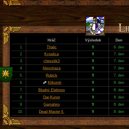
Hráč
Výsledek
Den
1.
Thalic
9
6. den
2.
Kyselica
9
7. den
3.
chesstik3
9
7. den
4.
Alexstraza
9
7. den
5.
Rubick
9
7. den
6.
Klikoroh
9
8. den
7.
Bludný Elektron
9
8. den
8.
Dar-Kunor
9
8. den
9.
Gamahiro
9
8. den
10.
Dead Master ll.
9
8. den