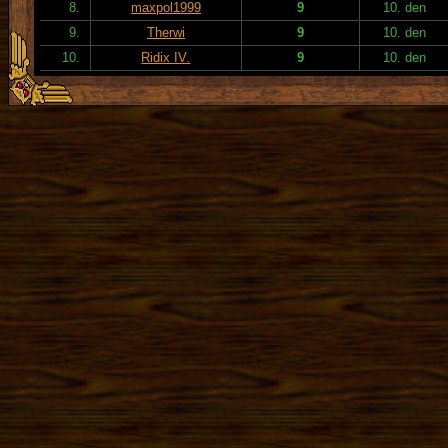
8.
maxpol1999
9
10. den
9.
Therwi
9
10. den
10.
Ridix IV.
9
10. den