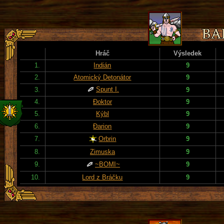
Hráč
Výsledek
1.
Indián
9
2.
Atomický Detonátor
9
Spunt I.
3.
9
4.
Đoktor
9
5.
Kýbl
9
6.
Đarion
9
7.
Orbrin
9
8.
Zimuska
9
9.
~BOMI~
9
10.
Lord z Bráčku
9