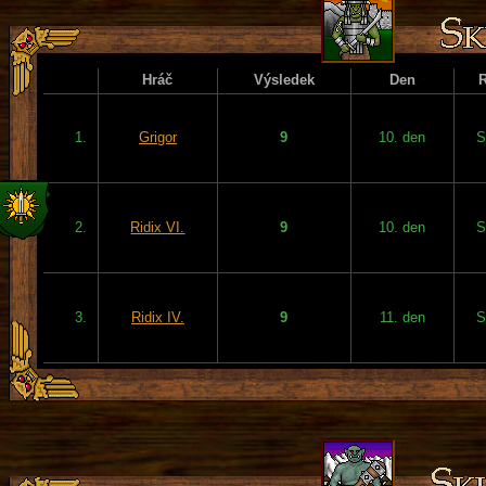
Hráč
Výsledek
Den
1.
Grigor
9
10. den
S
2.
Ridix VI.
9
10. den
S
3.
Ridix IV.
9
11. den
S