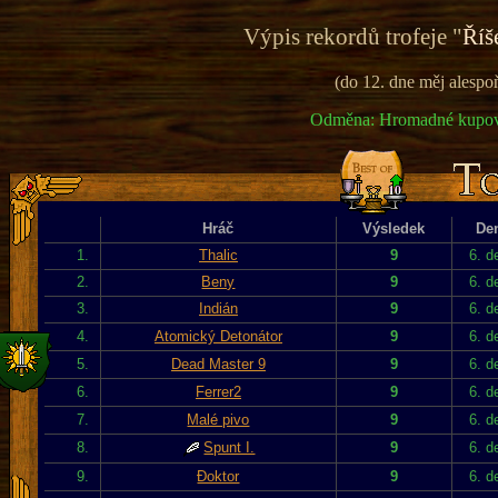
Výpis rekordů trofeje "
Říš
(do 12. dne měj alesp
Odměna: Hromadné kupován
Hráč
Výsledek
De
1.
Thalic
9
6. d
2.
Beny
9
6. d
3.
Indián
9
6. d
4.
Atomický Detonátor
9
6. d
5.
Dead Master 9
9
6. d
6.
Ferrer2
9
6. d
7.
Malé pivo
9
6. d
8.
Spunt I.
9
6. d
9.
Đoktor
9
6. d