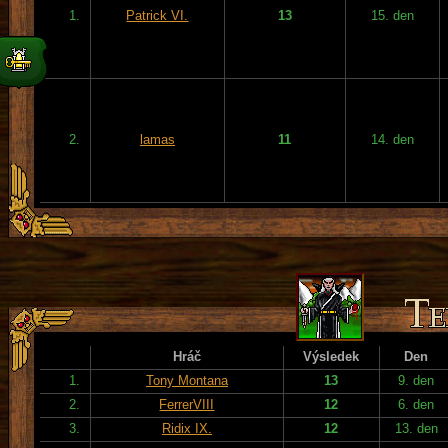
1.
Patrick VI.
13
15. den
2.
lamas
11
14. den
Hráč
Výsledek
Den
1.
Tony Montana
13
9. den
2.
FerrerVIII
12
6. den
3.
Ridix IX.
12
13. den