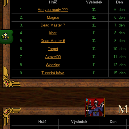
Hráč
Výsledek
Den
1.
Are you ready ???
11
6. den
2.
Magico
11
6. den
3.
Dead Master 7
11
7. den
4.
khar
11
8. den
5.
Dead Master 6
11
8. den
6.
Target
11
10. den
7.
Azazel00
11
11. den
8.
Weezing
11
12. den
9.
Turecká káva
11
15. den
Hráč
Výsledek
Den