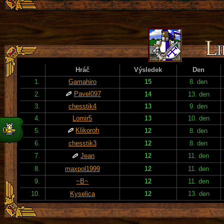
Hráč
Výsledek
Den
1.
Gamahiro
15
8. den
Pavel097
2.
14
13. den
3.
chesstik4
13
9. den
4.
Lomir5
13
10. den
Klikoroh
5.
12
8. den
6.
chesstik3
12
8. den
7.
Jean
12
11. den
8.
maxpol1999
12
11. den
9.
~B~
12
11. den
10.
Kyselica
12
13. den