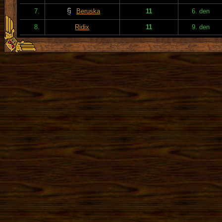
7.
Beruska
11
6. den
8.
Ridix
11
9. den