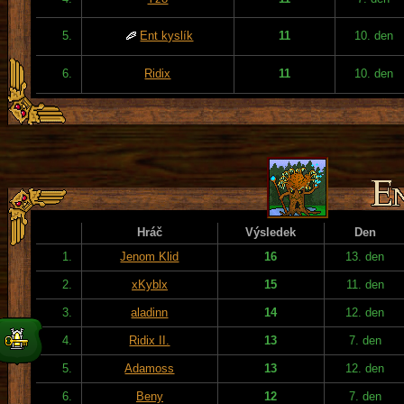
5.
Ent kyslík
11
10. den
6.
Ridix
11
10. den
Hráč
Výsledek
Den
1.
Jenom Klid
16
13. den
2.
xKyblx
15
11. den
3.
aladinn
14
12. den
4.
Ridix II.
13
7. den
5.
Adamoss
13
12. den
6.
Beny
12
7. den