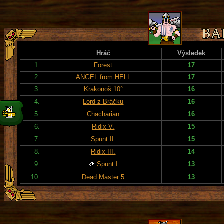
Hráč
Výsledek
1.
Forest
17
2.
ANGEL from HELL
17
3.
Krakonoš 10°
16
4.
Lord z Bráčku
16
5.
Chacharian
16
6.
Ridix V.
15
7.
Spunt II.
15
8.
Ridix III.
14
9.
Spunt I.
13
10.
Dead Master 5
13