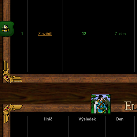
1.
Zinzibill
12
7. den
Hráč
Výsledek
Den