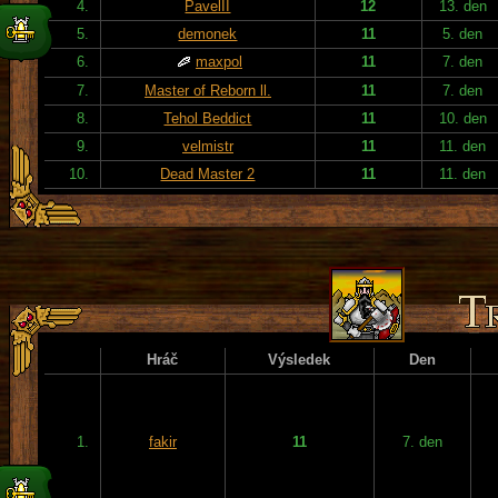
4.
PavelII
12
13. den
5.
demonek
11
5. den
6.
maxpol
11
7. den
7.
Master of Reborn ll.
11
7. den
8.
Tehol Beddict
11
10. den
9.
velmistr
11
11. den
10.
Dead Master 2
11
11. den
Hráč
Výsledek
Den
1.
fakir
11
7. den