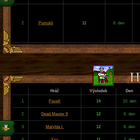
2.
Pumukli
11
8. den
Hráč
Výsledek
Den
1.
PavelI
14
10. den
2.
Dead Master 9
12
6. den
3.
Matylda I.
12
6. den
4.
Yzo
11
7. den