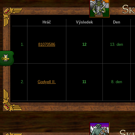
Hráč
Výsledek
Den
1.
81070586
12
13. den
2.
Godyell II.
11
8. den