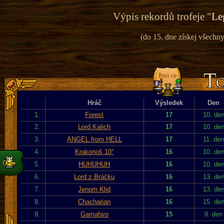
Výpis rekordů trofeje "
Le
(do 15. dne získej všechny 
Hráč
Výsledek
Den
1.
Forest
17
10. de
2.
Lord Kalich
17
10. de
3.
ANGEL from HELL
17
11. de
4.
Krakonoš 10°
16
10. de
5.
HUHUHUH
16
10. de
6.
Lord z Bráčku
16
13. de
7.
Jenom Klid
16
13. de
8.
Chacharian
16
15. de
9.
Gamahiro
15
8. den