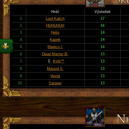
Hráč
Výsledek
1.
Lord Kalich
17
2.
HUHUHUH
16
3.
Helix
14
4.
Kaprik
14
5.
Magico I.
14
6.
Dead Master lll.
13
7.
Kýbl™
13
8.
Maxpol II.
13
9.
Vexta
13
10.
Sarquer
13