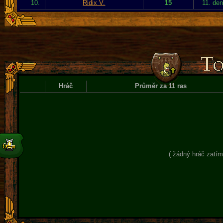
10.
Ridix V.
15
11. de
Hráč
Průměr za 11 ras
( žádný hráč zatím