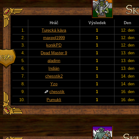
Hráč
Výsledek
Den
1.
Turecká káva
1
12. den
2.
maxpol1999
1
12. den
3.
konikPD
1
12. den
4.
Dead Master 9
1
13. den
5.
aladinn
1
13. den
6.
Indián
1
13. den
7.
chesstik2
1
14. den
8.
Yzo
1
14. den
9.
chesstik
1
16. den
10.
Pumukli
1
16. den