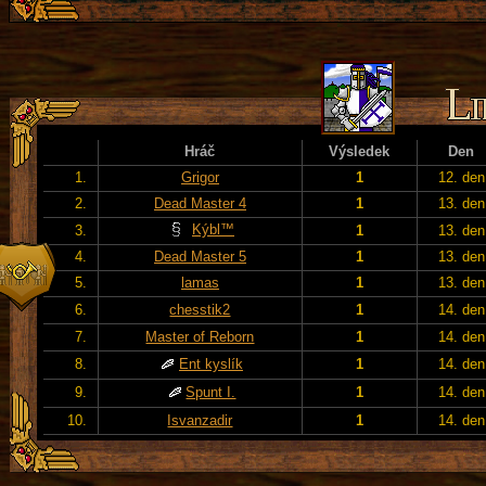
Hráč
Výsledek
Den
1.
Grigor
1
12. den
2.
Dead Master 4
1
13. den
Kýbl™
3.
1
13. den
4.
Dead Master 5
1
13. den
5.
lamas
1
13. den
6.
chesstik2
1
14. den
7.
Master of Reborn
1
14. den
8.
Ent kyslík
1
14. den
9.
Spunt I.
1
14. den
10.
Isvanzadir
1
14. den