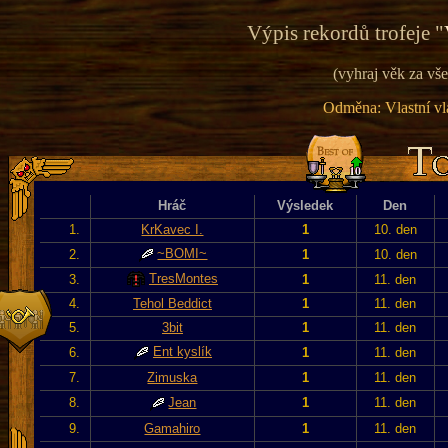
Výpis rekordů trofeje "
(vyhraj věk za vše
Odměna: Vlastní vla
Hráč
Výsledek
Den
1.
KrKavec I.
1
10. den
~BOMI~
2.
1
10. den
TresMontes
3.
1
11. den
4.
Tehol Beddict
1
11. den
5.
3bit
1
11. den
Ent kyslík
6.
1
11. den
7.
Zimuska
1
11. den
8.
Jean
1
11. den
9.
Gamahiro
1
11. den