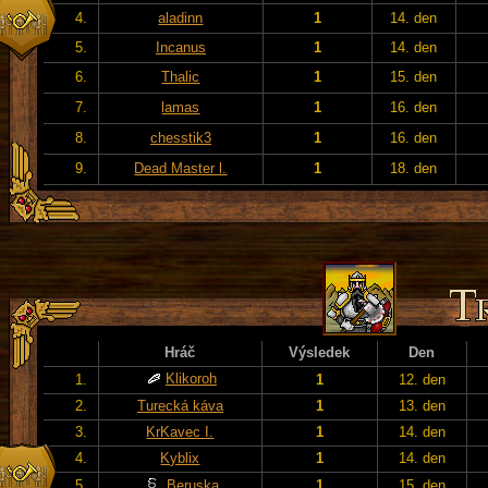
4.
aladinn
1
14. den
5.
Incanus
1
14. den
6.
Thalic
1
15. den
7.
lamas
1
16. den
8.
chesstik3
1
16. den
9.
Dead Master l.
1
18. den
Hráč
Výsledek
Den
Klikoroh
1.
1
12. den
2.
Turecká káva
1
13. den
3.
KrKavec I.
1
14. den
4.
Kyblix
1
14. den
5.
Beruska
1
15. den