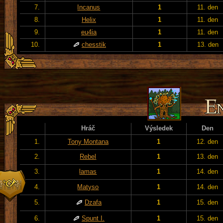
7.
Incanus
1
11. den
8.
Helix
1
11. den
9.
eu4ia
1
11. den
10.
chesstik
1
13. den
Hráč
Výsledek
Den
1.
Tony Montana
1
12. den
2.
Rebel
1
13. den
3.
lamas
1
14. den
4.
Matyso
1
14. den
5.
Dzafa
1
15. den
6.
Spunt I.
1
15. den