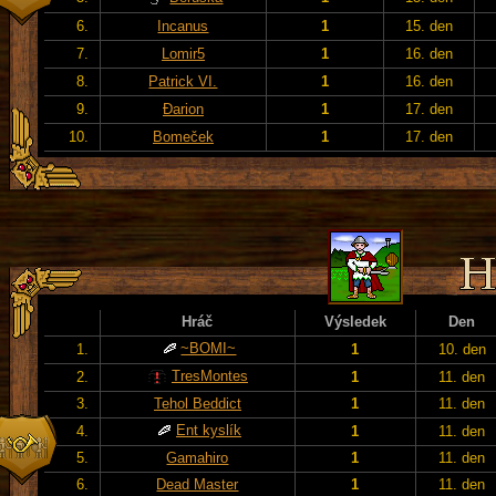
6.
Incanus
1
15. den
7.
Lomir5
1
16. den
8.
Patrick VI.
1
16. den
9.
Đarion
1
17. den
10.
Bomeček
1
17. den
Hráč
Výsledek
Den
~BOMI~
1.
1
10. den
TresMontes
2.
1
11. den
3.
Tehol Beddict
1
11. den
Ent kyslík
4.
1
11. den
5.
Gamahiro
1
11. den
6.
Dead Master
1
11. den