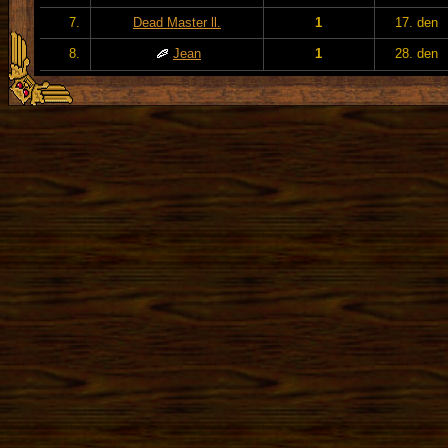
7.
Dead Master ll.
1
17. den
8.
Jean
1
28. den