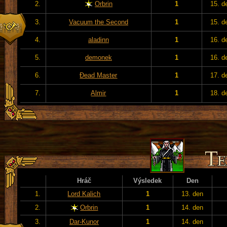
2.
Orbrin
1
15. d
3.
Vacuum the Second
1
15. d
4.
aladinn
1
16. d
5.
demonek
1
16. d
6.
Đead Master
1
17. d
7.
Almir
1
18. d
Hráč
Výsledek
Den
1.
Lord Kalich
1
13. den
2.
Orbrin
1
14. den
3.
Dar-Kunor
1
14. den