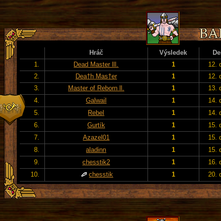
Hráč
Výsledek
De
1.
Dead Master lll.
1
12. 
2.
Dea†h Mas†er
1
12. 
3.
Master of Reborn ll.
1
13. 
4.
Galwail
1
14. 
5.
Rebel
1
14. 
6.
Gurtík
1
15. 
7.
Azazel01
1
15. 
8.
aladinn
1
15. 
9.
chesstik2
1
16. 
10.
chesstik
1
20. 