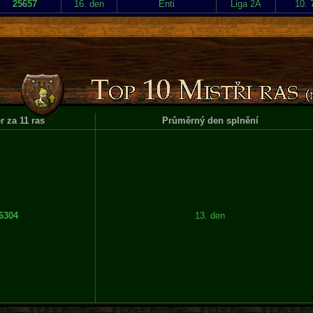
25657
16. den
Enti
Liga 2A
10. 
 za 11 ras
Průměrný den splnění
6304
13. den