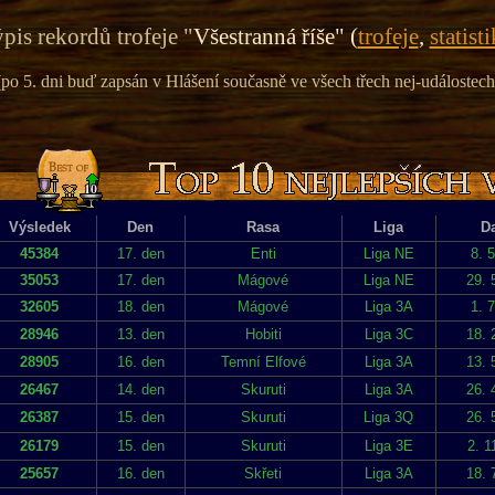
pis rekordů trofeje "
Všestranná říše" (
trofeje
,
statist
(po 5. dni buď zapsán v Hlášení současně ve všech třech nej-událostech
Výsledek
Den
Rasa
Liga
D
45384
17. den
Enti
Liga NE
8. 
35053
17. den
Mágové
Liga NE
29. 
32605
18. den
Mágové
Liga 3A
1. 
28946
13. den
Hobiti
Liga 3C
18. 
28905
16. den
Temní Elfové
Liga 3A
13. 
26467
14. den
Skuruti
Liga 3A
26. 
26387
15. den
Skuruti
Liga 3Q
26. 
26179
15. den
Skuruti
Liga 3E
2. 1
25657
16. den
Skřeti
Liga 3A
18. 