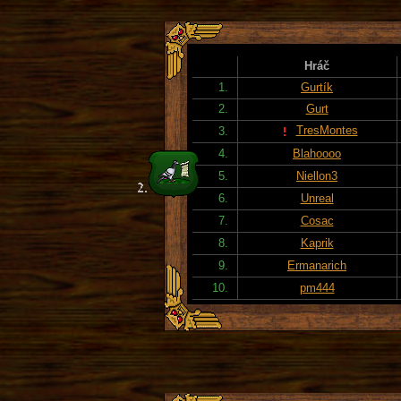
Hráč
1.
Gurtík
2.
Gurt
TresMontes
3.
4.
Blahoooo
5.
Niellon3
6.
Unreal
7.
Cosac
8.
Kaprik
9.
Ermanarich
10.
pm444