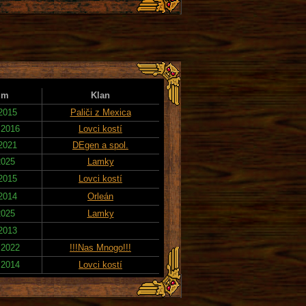
um
Klan
 2015
Paliči z Mexica
 2016
Lovci kostí
 2021
DEgen a spol.
2025
Lamky
 2015
Lovci kostí
 2014
Orleán
2025
Lamky
 2013
 2022
!!!Nas Mnogo!!!
 2014
Lovci kostí