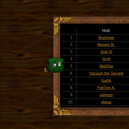
Hráč
1.
Bushman
2.
Maxpol III.
3.
Gurt III
4.
Gryll
5.
MaSSer
6.
Vacuum the Second
7.
Gurtík
8.
PeliTom A.
9.
velmistr
10.
r4mus