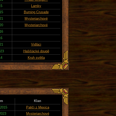
15
Lamky
015
Burning Crusade
21
Mysteriarchové
020
Mysteriarchové
016
16
021
Vidláci
023
Hašišácké doupě
14
Kruh světla
um
Klan
 2015
Paliči z Mexica
 2023
Mysteriarchové