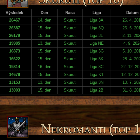
Výsledek
Den
Rasa
Liga
Datum
26467
14. den
Skuruti
Liga 3A
26. 4. 20
26387
15. den
Skuruti
Liga 3Q
26. 5. 20
26179
15. den
Skuruti
Liga 3E
2. 11. 20
19985
13. den
Skuruti
Liga NE
4. 9. 202
16873
15. den
Skuruti
Liga 3G
5. 10. 20
16622
15. den
Skuruti
Liga 3K
28. 4. 20
15814
16. den
Skuruti
Liga 3C
22. 12. 20
14678
15. den
Skuruti
Liga K1
12. 12. 20
13153
13. den
Skuruti
Liga 3N
10. 7. 20
13003
15. den
Skuruti
Liga 2B
31. 8. 20