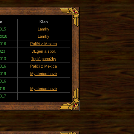
m
Klan
2015
Lamky
2018
Lamky
2016
Paliči z Mexica
023
DEgen a spol.
2013
Teplé ponožky
2016
Paliči z Mexica
2019
Mysteriarchové
2016
019
Mysteriarchové
2017