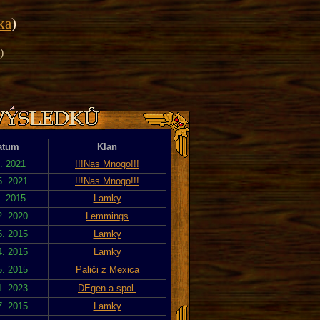
ika
)
)
atum
Klan
5. 2021
!!!Nas Mnogo!!!
5. 2021
!!!Nas Mnogo!!!
7. 2015
Lamky
2. 2020
Lemmings
5. 2015
Lamky
4. 2015
Lamky
5. 2015
Paliči z Mexica
1. 2023
DEgen a spol.
7. 2015
Lamky