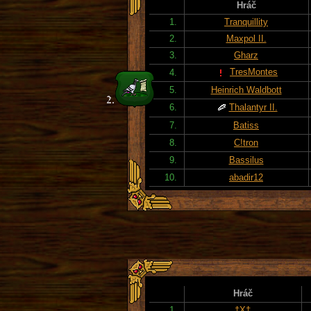
Hráč
1.
Tranquillity
2.
Maxpol II.
3.
Gharz
TresMontes
4.
5.
Heinrich Waldbott
6.
Thalantyr II.
7.
Batiss
8.
C!tron
9.
Bassilus
10.
abadir12
Hráč
1.
†X†