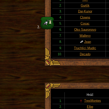
2.
Gurtík
3.
Dar-Kunor
4.
Clowns
5.
Cosac
6.
Oko Sauronovo
7.
Walleyy
8.
Jean
9.
Truchlící Mudrc
10.
Decado
Hráč
TresMontes
1.
2.
Elbe