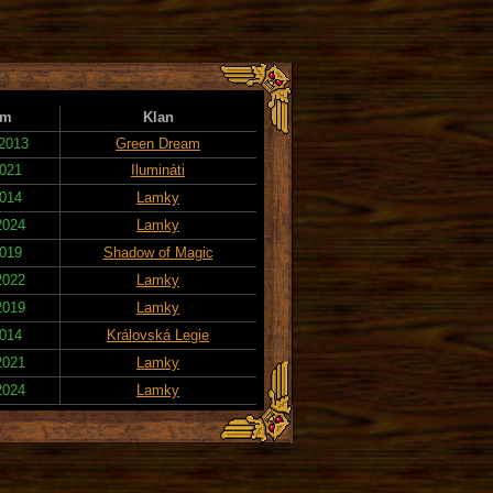
um
Klan
 2013
Green Dream
2021
Ilumináti
2014
Lamky
2024
Lamky
2019
Shadow of Magic
2022
Lamky
2019
Lamky
2014
Královská Legie
2021
Lamky
2024
Lamky