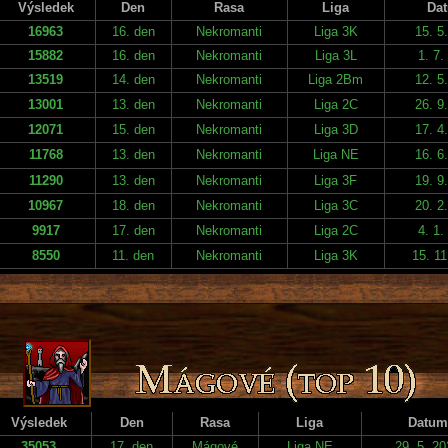
Výsledek
Den
Rasa
Liga
Da
16963
16. den
Nekromanti
Liga 3K
15. 5
15882
16. den
Nekromanti
Liga 3L
1. 7.
13519
14. den
Nekromanti
Liga 2Bm
12. 5
13001
13. den
Nekromanti
Liga 2C
26. 9
12071
15. den
Nekromanti
Liga 3D
17. 4
11768
13. den
Nekromanti
Liga NE
16. 6
11290
13. den
Nekromanti
Liga 3F
19. 9
10967
18. den
Nekromanti
Liga 3C
20. 2
9917
17. den
Nekromanti
Liga 2C
4. 1.
8550
11. den
Nekromanti
Liga 3K
15. 11
Výsledek
Den
Rasa
Liga
Datum
35053
17. den
Mágové
Liga NE
29. 5. 2