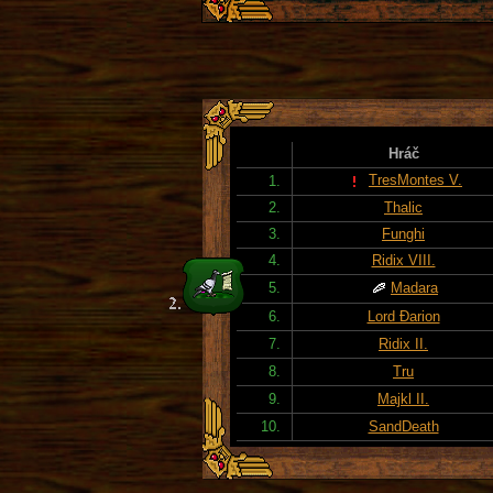
Hráč
TresMontes V.
1.
2.
Thalic
3.
Funghi
4.
Ridix VIII.
5.
Madara
6.
Lord Đarion
7.
Ridix II.
8.
Tru
9.
Majkl II.
10.
SandDeath