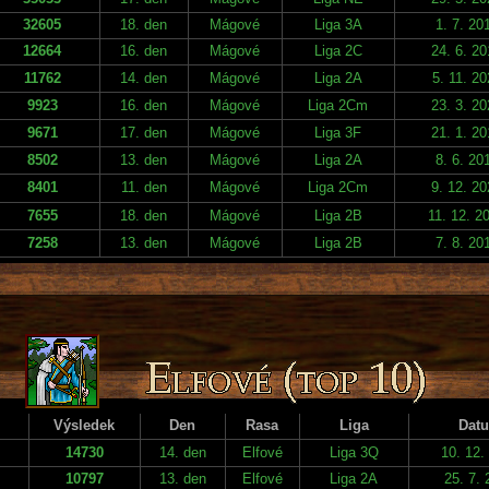
32605
18. den
Mágové
Liga 3A
1. 7. 20
12664
16. den
Mágové
Liga 2C
24. 6. 2
11762
14. den
Mágové
Liga 2A
5. 11. 20
9923
16. den
Mágové
Liga 2Cm
23. 3. 2
9671
17. den
Mágové
Liga 3F
21. 1. 2
8502
13. den
Mágové
Liga 2A
8. 6. 20
8401
11. den
Mágové
Liga 2Cm
9. 12. 2
7655
18. den
Mágové
Liga 2B
11. 12. 2
7258
13. den
Mágové
Liga 2B
7. 8. 20
Výsledek
Den
Rasa
Liga
Dat
14730
14. den
Elfové
Liga 3Q
10. 12.
10797
13. den
Elfové
Liga 2A
25. 7.