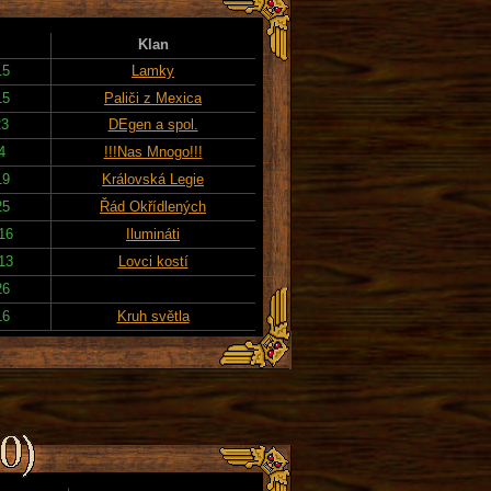
Klan
15
Lamky
15
Paliči z Mexica
23
DEgen a spol.
4
!!!Nas Mnogo!!!
19
Královská Legie
25
Řád Okřídlených
16
Ilumináti
13
Lovci kostí
26
16
Kruh světla