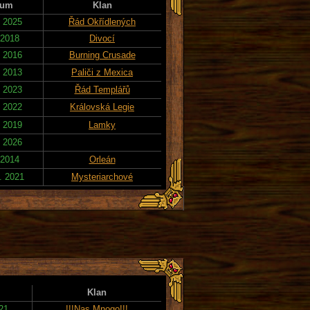
tum
Klan
. 2025
Řád Okřídlených
 2018
Divocí
. 2016
Burning Crusade
. 2013
Paliči z Mexica
. 2023
Řád Templářů
. 2022
Královská Legie
. 2019
Lamky
. 2026
 2014
Orleán
. 2021
Mysteriarchové
Klan
021
!!!Nas Mnogo!!!