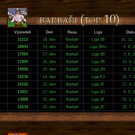
Výsledek
Den
Rasa
Liga
Dat
21212
16. den
Barbaři
Liga 3B
21. 11.
18843
14. den
Barbaři
Liga 2Bm
5. 8. 
17569
17. den
Barbaři
Liga 3B
3. 6. 
17005
15. den
Barbaři
Liga 3B
12. 6. 
14956
15. den
Barbaři
Liga 3N
9. 5. 
14236
14. den
Barbaři
Liga K3
31. 7. 
14102
15. den
Barbaři
Liga 3F
27. 4. 
13421
17. den
Barbaři
Liga 3O
8. 9. 
13008
15. den
Barbaři
Liga 3F
31. 1. 
12634
15. den
Barbaři
Liga 3C
25. 7. 