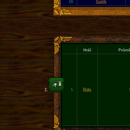
10.
Gurtík
Hráč
Průměr
1.
Ridix