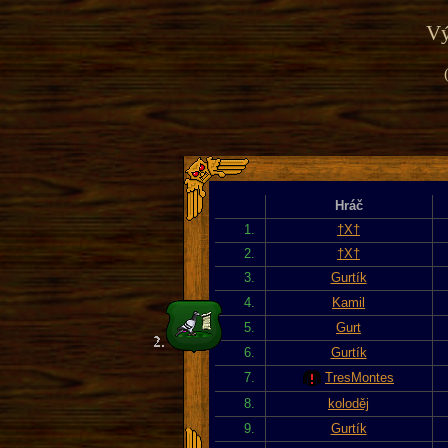
Vý
Hráč
1.
†X†
2.
†X†
3.
Gurtík
4.
Kamil
5.
Gurt
6.
Gurtík
7.
TresMontes
8.
koloděj
9.
Gurtík