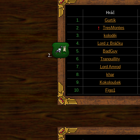
Hráč
1.
Gurtík
TresMontes
2.
3.
koloděj
4.
Lord z Bráčku
5.
BadGuy
6.
Tranquillity
7.
Lord Amrod
8.
khar
9.
Kokoloušek
10.
Figo1