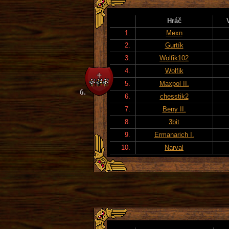
Hráč
1.
Mexn
2.
Gurtík
3.
Wolfik102
4.
Wolfik
5.
Maxpol II.
6.
chesstik2
7.
Beny II.
8.
3bit
9.
Ermanarich I.
10.
Narval