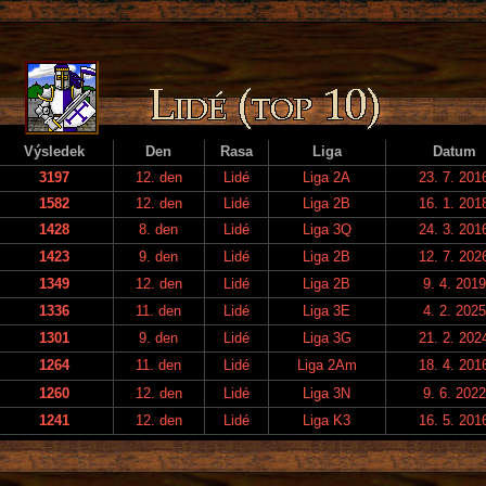
Výsledek
Den
Rasa
Liga
Datum
3197
12. den
Lidé
Liga 2A
23. 7. 201
1582
12. den
Lidé
Liga 2B
16. 1. 201
1428
8. den
Lidé
Liga 3Q
24. 3. 201
1423
9. den
Lidé
Liga 2B
12. 7. 202
1349
12. den
Lidé
Liga 2B
9. 4. 2019
1336
11. den
Lidé
Liga 3E
4. 2. 2025
1301
9. den
Lidé
Liga 3G
21. 2. 202
1264
11. den
Lidé
Liga 2Am
18. 4. 201
1260
12. den
Lidé
Liga 3N
9. 6. 2022
1241
12. den
Lidé
Liga K3
16. 5. 201