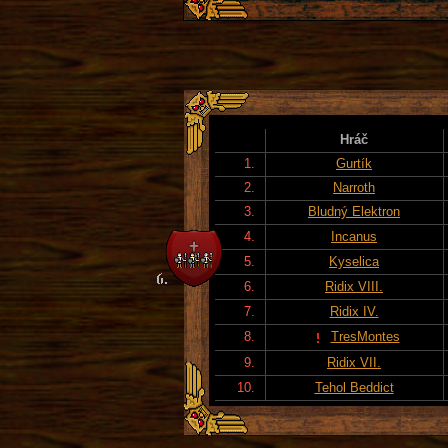
Hráč
1.
Gurtík
2.
Narroth
3.
Bludný Elektron
4.
Incanus
5.
Kyselica
6.
Ridix VIII.
7.
Ridix IV.
8.
TresMontes
9.
Ridix VII.
10.
Tehol Beddict