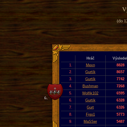
V
(do 1
Hráč
Výslede
1.
Mexn
8828
2.
Gurtík
8657
3.
Gurtík
7742
4.
Bushman
7268
5.
Wolfik102
6595
6.
Gurtík
6328
7.
Gurt
6326
8.
Figo1
5773
9.
MaSSer
5487