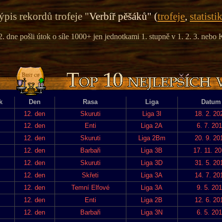
ýpis rekordů trofeje "
Verbíř pěšáků" (
trofeje
,
statisti
2. dne pošli útok o síle 1000+ jen jednotkami 1. stupně v 1. 2. 3. nebo K
k
Den
Rasa
Liga
Datum
12. den
Skuruti
Liga 3I
18. 2. 20
12. den
Enti
Liga 2A
6. 7. 20
12. den
Skuruti
Liga 2Bm
20. 9. 20
12. den
Barbaři
Liga 3B
17. 11. 2
12. den
Skuruti
Liga 3D
31. 5. 20
12. den
Skřeti
Liga 3A
14. 7. 20
12. den
Temní Elfové
Liga 3A
9. 5. 20
12. den
Enti
Liga 2B
12. 6. 20
12. den
Barbaři
Liga 3N
6. 5. 20