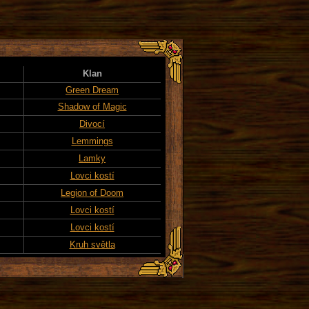
Klan
Green Dream
Shadow of Magic
Divocí
Lemmings
Lamky
Lovci kostí
Legion of Doom
Lovci kostí
Lovci kostí
Kruh světla