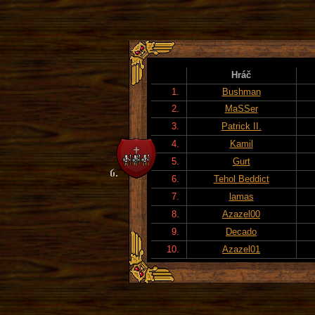
Hráč
1.
Bushman
2.
MaSSer
3.
Patrick II.
4.
Kamil
5.
Gurt
6.
Tehol Beddict
7.
lamas
8.
Azazel00
9.
Decado
10.
Azazel01