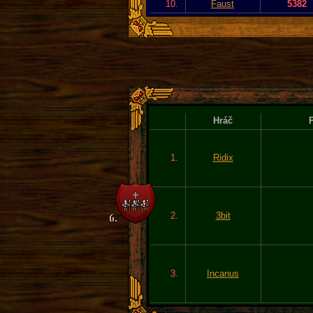
10.
Faust
5382
Hráč
P
1.
Ridix
2.
3bit
3.
Incanus