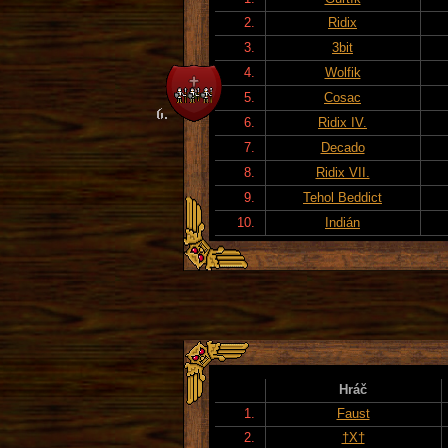
2.
Ridix
3.
3bit
4.
Wolfik
5.
Cosac
6.
Ridix IV.
7.
Decado
8.
Ridix VII.
9.
Tehol Beddict
10.
Indián
Hráč
1.
Faust
2.
†X†