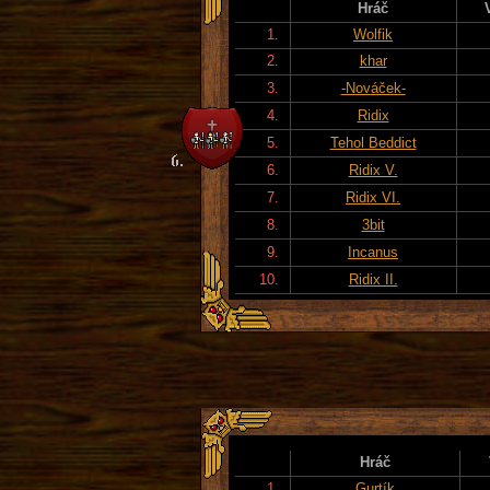
Hráč
1.
Wolfik
2.
khar
3.
-Nováček-
4.
Ridix
5.
Tehol Beddict
6.
Ridix V.
7.
Ridix VI.
8.
3bit
9.
Incanus
10.
Ridix II.
Hráč
1.
Gurtík