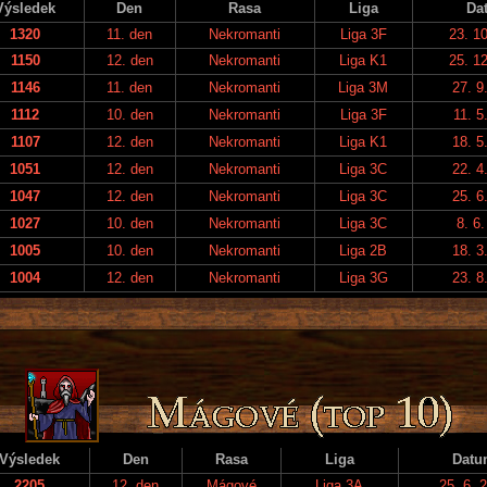
Výsledek
Den
Rasa
Liga
Da
1320
11. den
Nekromanti
Liga 3F
23. 1
1150
12. den
Nekromanti
Liga K1
25. 1
1146
11. den
Nekromanti
Liga 3M
27. 9
1112
10. den
Nekromanti
Liga 3F
11. 5
1107
12. den
Nekromanti
Liga K1
18. 5
1051
12. den
Nekromanti
Liga 3C
22. 4
1047
12. den
Nekromanti
Liga 3C
25. 6
1027
10. den
Nekromanti
Liga 3C
8. 6
1005
10. den
Nekromanti
Liga 2B
18. 3
1004
12. den
Nekromanti
Liga 3G
23. 8
Výsledek
Den
Rasa
Liga
Datu
2205
12. den
Mágové
Liga 3A
25. 6. 