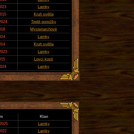
2023
Lamky
2015
Kruh světla
2024
Teplé ponožky
018
Mysteriarchové
024
Lamky
014
Kruh světla
2023
Lamky
015
Lovci kostí
2024
Lamky
um
Klan
 2025
Lamky
2022
Lamky