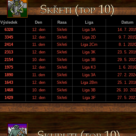
Výsledek
Den
Rasa
Liga
Datum
6328
12. den
Skřeti
Liga 3A
14. 7. 201
3345
12. den
Skřeti
Liga 2D
9. 7. 201
2414
11. den
Skřeti
Liga 2Cm
8. 1. 202
2313
12. den
Skřeti
Liga 3K
23. 5. 201
2154
10. den
Skřeti
Liga 3B
29. 5. 202
1975
12. den
Skřeti
Liga K3
1. 6. 201
1890
11. den
Skřeti
Liga 3A
27. 2. 202
1643
12. den
Skřeti
Liga 2Bm
25. 1. 201
1468
10. den
Skřeti
Liga 3B
26. 10. 20
1429
12. den
Skřeti
Liga 3F
27. 5. 202