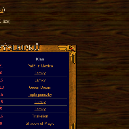
ka
)
 lize)
Klan
21
Paliči z Mexica
16
Lamky
15
Lamky
013
Green Dream
15
Teplé ponožky
15
Lamky
15
Lamky
16
Triskelion
19
Shadow of Magic