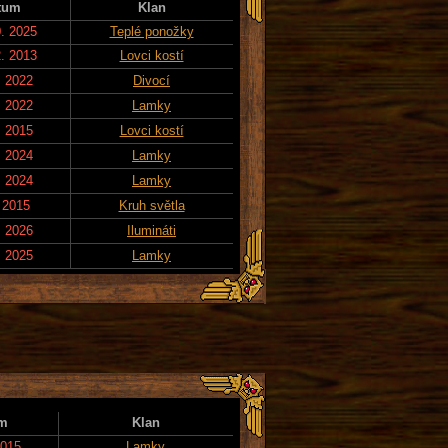
tum
Klan
0. 2025
Teplé ponožky
2. 2013
Lovci kostí
. 2022
Divocí
. 2022
Lamky
. 2015
Lovci kostí
. 2024
Lamky
. 2024
Lamky
. 2015
Kruh světla
. 2026
Ilumináti
. 2025
Lamky
m
Klan
2015
Lamky