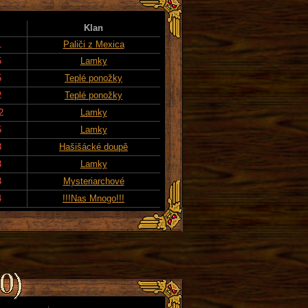
Klan
1
Paliči z Mexica
5
Lamky
5
Teplé ponožky
2
Teplé ponožky
2
Lamky
5
Lamky
3
Hašišácké doupě
3
Lamky
3
Mysteriarchové
4
!!!Nas Mnogo!!!