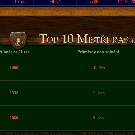
10. den
Elfové
Liga 3K
12. 12. 2
růměr za 11 ras
Průměrný den splnění
1486
10. den
1332
11. den
1060
9. den