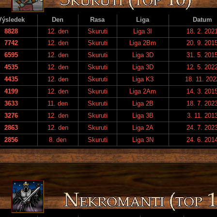
Výsledek
Den
Rasa
Liga
Datum
8828
12. den
Skuruti
Liga 3I
18. 2. 202
7742
12. den
Skuruti
Liga 2Bm
20. 9. 201
6595
12. den
Skuruti
Liga 3D
31. 5. 201
4535
12. den
Skuruti
Liga 3D
12. 5. 202
4435
12. den
Skuruti
Liga K3
18. 11. 202
4199
12. den
Skuruti
Liga 2Am
14. 3. 201
3633
11. den
Skuruti
Liga 2B
18. 7. 202
3276
12. den
Skuruti
Liga 3B
3. 11. 201
2863
12. den
Skuruti
Liga 2A
24. 7. 202
2856
8. den
Skuruti
Liga 3N
24. 6. 201