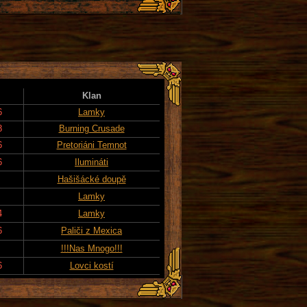
Klan
6
Lamky
8
Burning Crusade
6
Pretoriáni Temnot
6
Ilumináti
Hašišácké doupě
Lamky
4
Lamky
6
Paliči z Mexica
!!!Nas Mnogo!!!
6
Lovci kostí