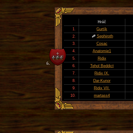
Hráč
1.
Gurtík
Sephiroth
2.
3.
Cosac
4.
Anatomie1
5.
Ridix
6.
Tehol Beddict
7.
Ridix IX.
8.
Dar-Kunor
9.
Ridix VII.
10.
martass4