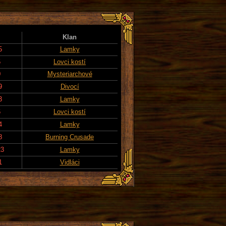
Klan
5
Lamky
5
Lovci kostí
0
Mysteriarchové
9
Divocí
3
Lamky
6
Lovci kostí
4
Lamky
8
Burning Crusade
23
Lamky
1
Vidláci