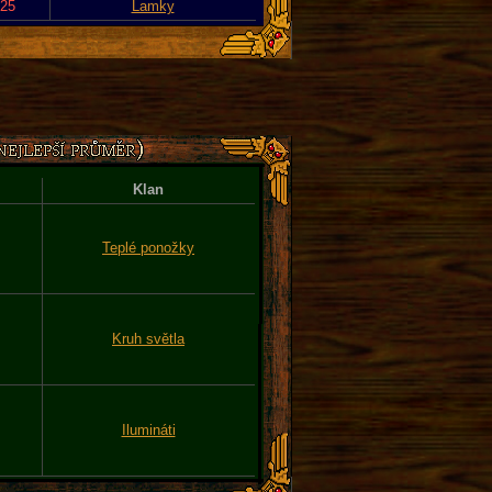
025
Lamky
Klan
Teplé ponožky
Kruh světla
Ilumináti