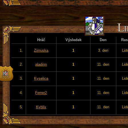
Hráč
Výsledek
Den
Ras
1.
Zimuska
1
3. den
Lid
2.
aladinn
1
11. den
Lid
3.
Kyselica
1
11. den
Lid
4.
Ferrer2
1
11. den
Lid
5.
Kyblix
1
11. den
Lid