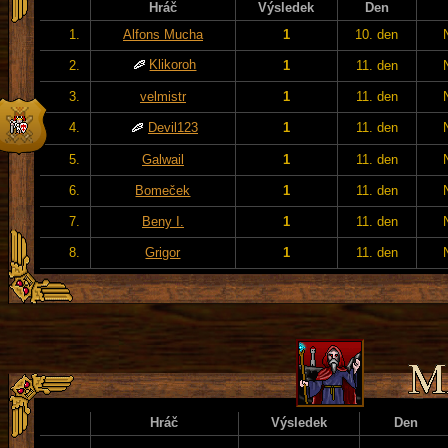
Hráč
Výsledek
Den
1.
Alfons Mucha
1
10. den
Klikoroh
2.
1
11. den
3.
velmistr
1
11. den
4.
Devil123
1
11. den
5.
Galwail
1
11. den
6.
Bomeček
1
11. den
7.
Beny I.
1
11. den
8.
Grigor
1
11. den
Hráč
Výsledek
Den