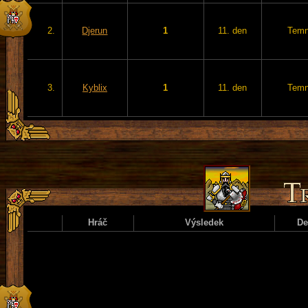
2.
Djerun
1
11. den
Temn
3.
Kyblix
1
11. den
Temn
Hráč
Výsledek
D