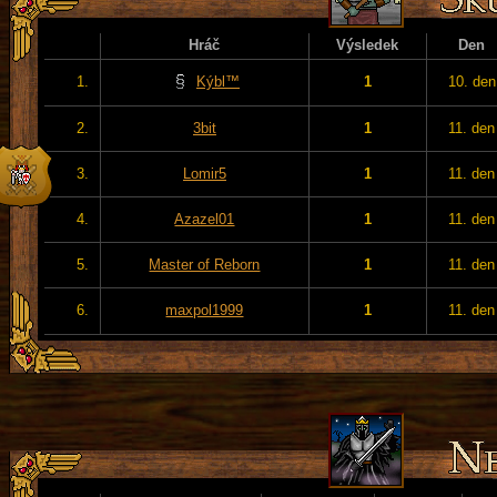
Hráč
Výsledek
Den
1.
Kýbl™
1
10. den
2.
3bit
1
11. den
3.
Lomir5
1
11. den
4.
Azazel01
1
11. den
5.
Master of Reborn
1
11. den
6.
maxpol1999
1
11. den