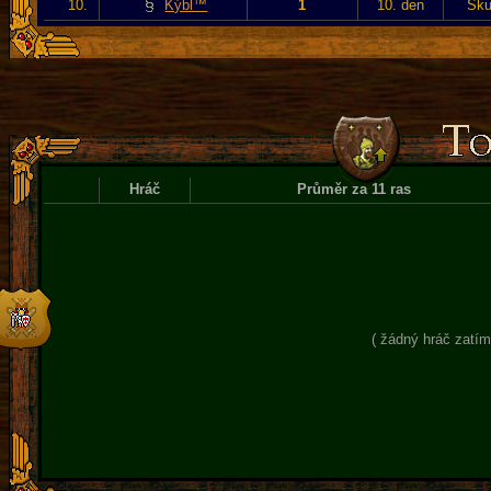
10.
Kýbl™
1
10. den
Sku
Hráč
Průměr za 11 ras
( žádný hráč zatím