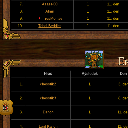
7.
Azazel00
1
11. den
8.
Almir
1
11. den
9.
TresMontes
1
11. den
10.
Tehol Beddict
1
11. den
Hráč
Výsledek
Den
1.
chesstik2
1
3. de
2.
chesstik3
1
8. de
3.
Đarion
1
11. de
4.
Lord Kalich
1
11. de