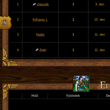
1.
chesstik
1
3. den
2.
KrKavec I.
1
10. den
3.
Hodor
1
11. den
Jean
4.
1
11. den
Hráč
Výsledek
D