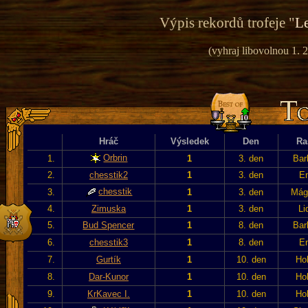
Výpis rekordů trofeje "
Le
(vyhraj libovolnou 1. 2
Hráč
Výsledek
Den
Ra
Orbrin
1.
1
3. den
Bar
2.
chesstik2
1
3. den
En
chesstik
3.
1
3. den
Mág
4.
Zimuska
1
3. den
Li
5.
Bud Spencer
1
8. den
Bar
6.
chesstik3
1
8. den
En
7.
Gurtík
1
10. den
Hob
8.
Dar-Kunor
1
10. den
Hob
9.
KrKavec I.
1
10. den
Hob