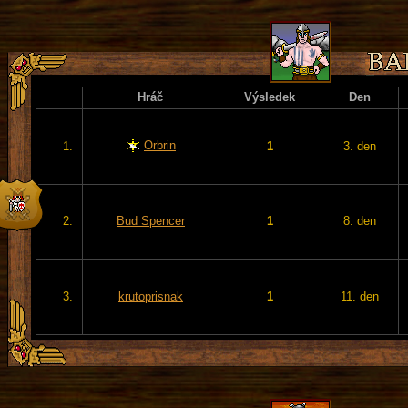
Hráč
Výsledek
Den
Orbrin
1.
1
3. den
2.
Bud Spencer
1
8. den
3.
krutoprisnak
1
11. den