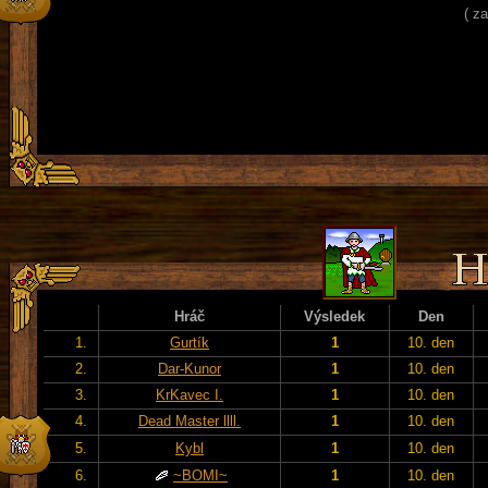
( z
Hráč
Výsledek
Den
1.
Gurtík
1
10. den
2.
Dar-Kunor
1
10. den
3.
KrKavec I.
1
10. den
4.
Dead Master llll.
1
10. den
5.
Kybl
1
10. den
6.
~BOMI~
1
10. den