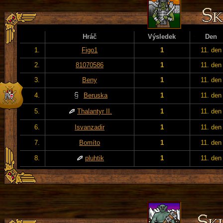
Hráč
Výsledek
Den
1.
Figo1
1
11. den
2.
81070586
1
11. den
3.
Beny
1
11. den
4.
Beruska
1
11. den
5.
Thalantyr II.
1
11. den
6.
Isvanzadir
1
11. den
7.
Bomíto
1
11. den
8.
pluhtik
1
11. den