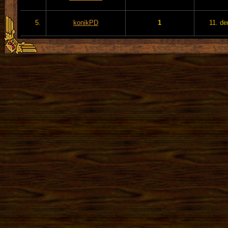
5.
konikPD
1
11. de