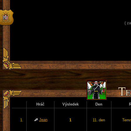
( z
Hráč
Výsledek
Den
Jean
1.
1
11. den
Temn